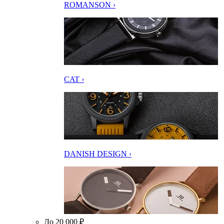
ROMANSON ›
CAT ›
DANISH DESIGN ›
До 20 000 ₽