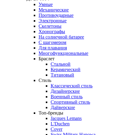
Умные
Механические
Противоударные
Электронные
Скелетоны
Хронографы
На солнечной батарее
С шагомером
Для плавания
Многофункциональные
Браслет
Стальной
Керамический
Титановый
Стиль
Классический стиль
Дизайнерские
Военный стиль
Спортивный стиль
Дайверские
Топ-бренды
Jacques Lemans
L'Duchen
Cover
Swiss Military Hanowa