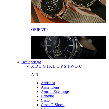
ORIENT ›
Все бренды
A-D
E-G
I-K
L-O
P-S
T-W
В-С
A-D
Adriatica
Anne Klein
Armani Exchange
Candino
Casio
Casio G-Shock