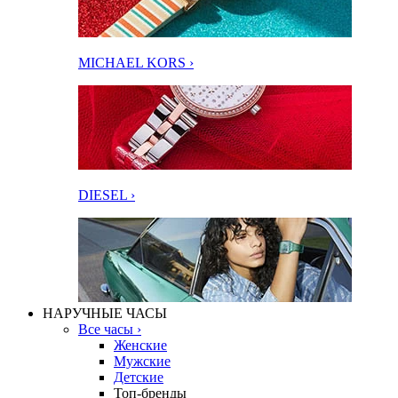
MICHAEL KORS ›
DIESEL ›
НАРУЧНЫЕ ЧАСЫ
Все часы ›
Женские
Мужские
Детские
Топ-бренды