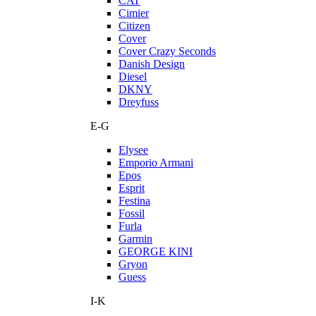
CAT
Cimier
Citizen
Cover
Cover Crazy Seconds
Danish Design
Diesel
DKNY
Dreyfuss
E-G
Elysee
Emporio Armani
Epos
Esprit
Festina
Fossil
Furla
Garmin
GEORGE KINI
Gryon
Guess
I-K