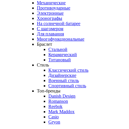
Механические
Противоударные
Электронные
Хронографы
На солнечной батарее
С шагомером
Для плавания
Многофункциональные
Браслет
Стальной
Керамический
Титановый
Стиль
Классический стиль
Дизайнерские
Военный стиль
Спортивный стиль
Топ-бренды
Danish Design
Romanson
Reebok
Mark Maddox
Casio
Gryon