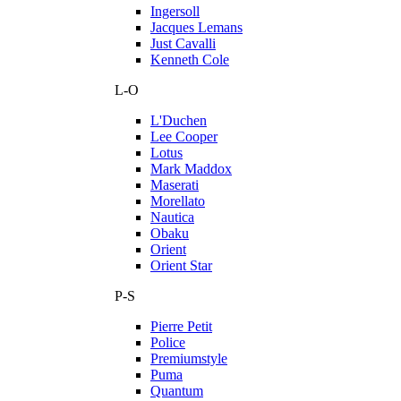
Ingersoll
Jacques Lemans
Just Cavalli
Kenneth Cole
L-O
L'Duchen
Lee Cooper
Lotus
Mark Maddox
Maserati
Morellato
Nautica
Obaku
Orient
Orient Star
P-S
Pierre Petit
Police
Premiumstyle
Puma
Quantum