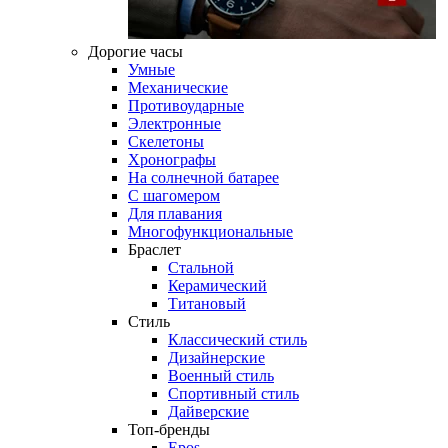
Дорогие часы
Умные
Механические
Противоударные
Электронные
Скелетоны
Хронографы
На солнечной батарее
С шагомером
Для плавания
Многофункциональные
Браслет
Стальной
Керамический
Титановый
Стиль
Классический стиль
Дизайнерские
Военный стиль
Спортивный стиль
Дайверские
Топ-бренды
Epos