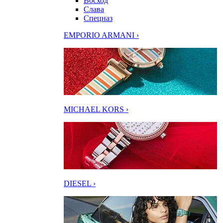
Восход
Слава
Спецназ
EMPORIO ARMANI ›
MICHAEL KORS ›
DIESEL ›