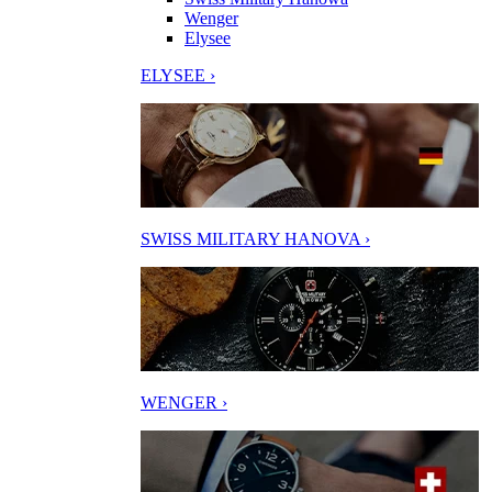
Wenger
Elysee
ELYSEE ›
SWISS MILITARY HANOVA ›
WENGER ›