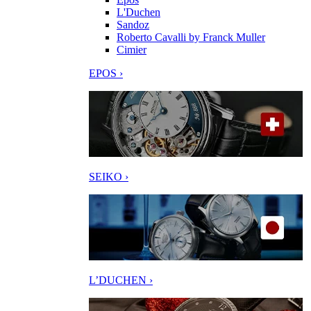
L'Duchen
Sandoz
Roberto Cavalli by Franck Muller
Cimier
EPOS ›
SEIKO ›
L’DUCHEN ›