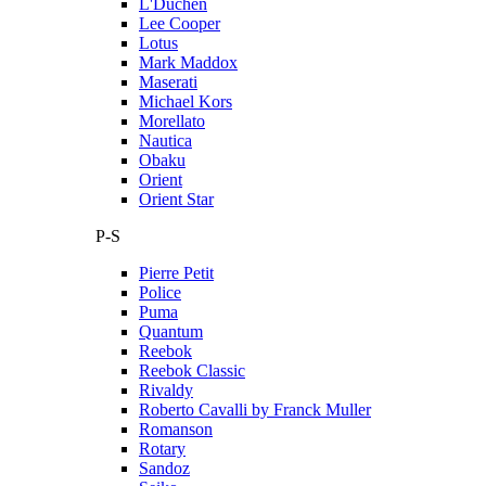
L'Duchen
Lee Cooper
Lotus
Mark Maddox
Maserati
Michael Kors
Morellato
Nautica
Obaku
Orient
Orient Star
P-S
Pierre Petit
Police
Puma
Quantum
Reebok
Reebok Classic
Rivaldy
Roberto Cavalli by Franck Muller
Romanson
Rotary
Sandoz