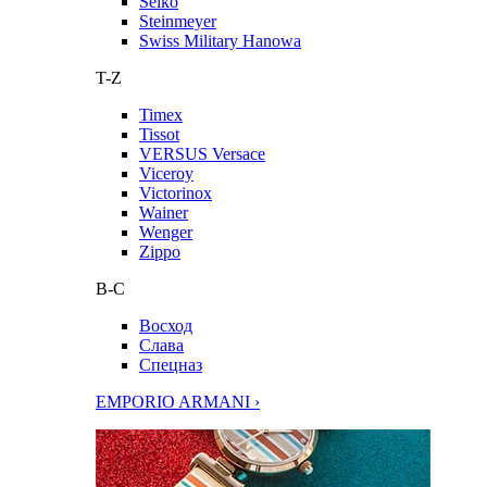
Seiko
Steinmeyer
Swiss Military Hanowa
T-Z
Timex
Tissot
VERSUS Versace
Viceroy
Victorinox
Wainer
Wenger
Zippo
В-С
Восход
Слава
Спецназ
EMPORIO ARMANI ›