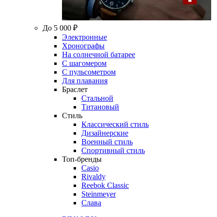
До 5 000 ₽
Электронные
Хронографы
На солнечной батарее
С шагомером
С пульсометром
Для плавания
Браслет
Стальной
Титановый
Стиль
Классический стиль
Дизайнерские
Военный стиль
Спортивный стиль
Топ-бренды
Casio
Rivaldy
Reebok Classic
Steinmeyer
Слава