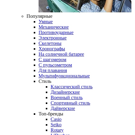
Популярные
Умные
Механические
Противоударные
Электронные
Скелетоны
Хронографы
На солнечной батарее
С шагомером
С пульсометром
Для плавания
Мультифункциональные
Стиль
Классический стиль
Дизайнерские
Военный стиль
Спортивный стиль
Дайверские
Топ-бренды
Casio
Seiko
Rotary