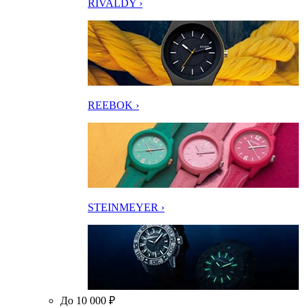
RIVALDY ›
REEBOK ›
STEINMEYER ›
До 10 000 ₽