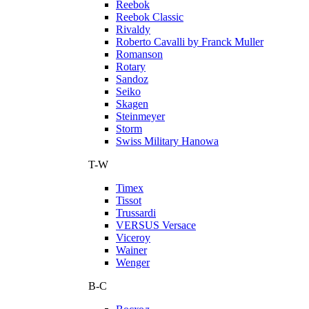
Reebok
Reebok Classic
Rivaldy
Roberto Cavalli by Franck Muller
Romanson
Rotary
Sandoz
Seiko
Skagen
Steinmeyer
Storm
Swiss Military Hanowa
T-W
Timex
Tissot
Trussardi
VERSUS Versace
Viceroy
Wainer
Wenger
В-С