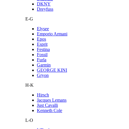
DKNY
Dreyfuss
E-G
Elysee
Emporio Armani
Epos
Esprit
Festina
Fossil
Furla
Garmin
GEORGE KINI
Gryon
H-K
Hirsch
Jacques Lemans
Just Cavalli
Kenneth Cole
L-O