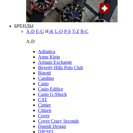
БРЕНДЫ
A-D
E-G
H
-K
L-O
P-S
T-Z
В-С
A-D
Adriatica
Anne Klein
Armani Exchange
Beverly Hills Polo Club
Bigotti
Candino
Casio
Casio Edifice
Casio G-Shock
CAT
Cimier
Citizen
Cover
Cover Crazy Seconds
Danish Design
DIESEL