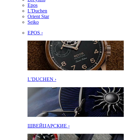
Epos
L'Duchen
Orient Star
Seiko
EPOS ›
L’DUCHEN ›
ШВЕЙЦАРСКИЕ ›