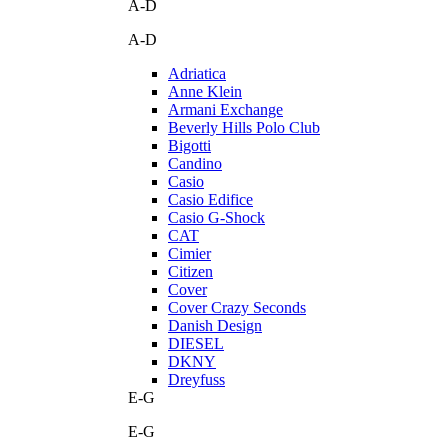
A-D
A-D
Adriatica
Anne Klein
Armani Exchange
Beverly Hills Polo Club
Bigotti
Candino
Casio
Casio Edifice
Casio G-Shock
CAT
Cimier
Citizen
Cover
Cover Crazy Seconds
Danish Design
DIESEL
DKNY
Dreyfuss
E-G
E-G