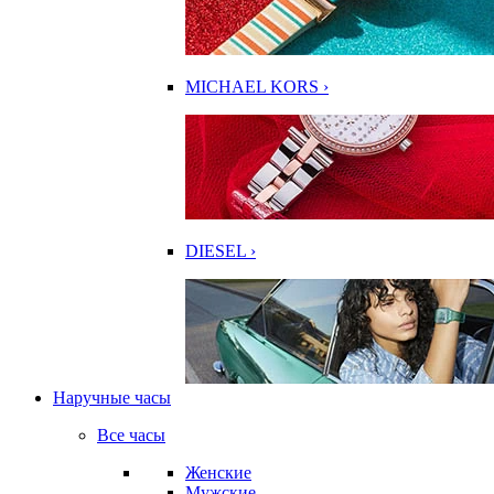
MICHAEL KORS ›
DIESEL ›
Наручные часы
Все часы
Женские
Мужские