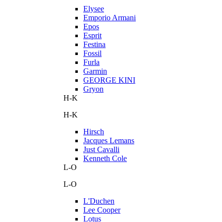
Elysee
Emporio Armani
Epos
Esprit
Festina
Fossil
Furla
Garmin
GEORGE KINI
Gryon
H-K
H-K
Hirsch
Jacques Lemans
Just Cavalli
Kenneth Cole
L-O
L-O
L'Duchen
Lee Cooper
Lotus