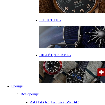
L’DUCHEN ›
ШВЕЙЦАРСКИЕ ›
Бренды
Все бренды
A-D
E-G
I-K
L-O
P-S
T-W
В-С