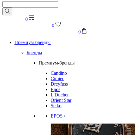
0
0
0
Премиум-бренды
Бренды
Премиум-бренды
Candino
Cimier
Dreyfuss
Epos
L'Duchen
Orient Star
Seiko
EPOS ›