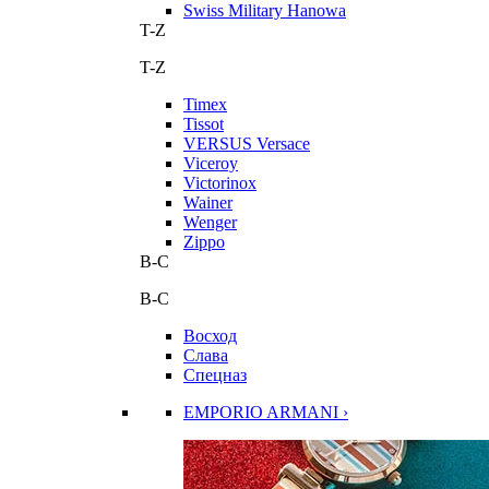
Swiss Military Hanowa
T-Z
T-Z
Timex
Tissot
VERSUS Versace
Viceroy
Victorinox
Wainer
Wenger
Zippo
В-С
В-С
Восход
Слава
Спецназ
EMPORIO ARMANI ›