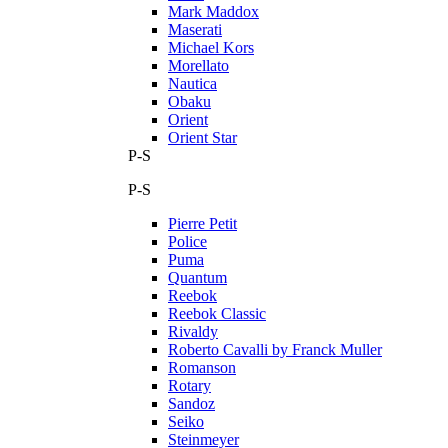
Mark Maddox
Maserati
Michael Kors
Morellato
Nautica
Obaku
Orient
Orient Star
P-S
P-S
Pierre Petit
Police
Puma
Quantum
Reebok
Reebok Classic
Rivaldy
Roberto Cavalli by Franck Muller
Romanson
Rotary
Sandoz
Seiko
Steinmeyer