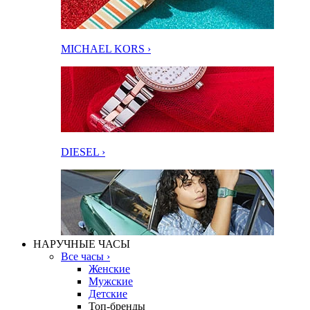
MICHAEL KORS ›
DIESEL ›
НАРУЧНЫЕ ЧАСЫ
Все часы ›
Женские
Мужские
Детские
Топ-бренды