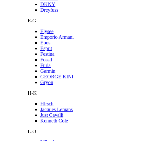
DKNY
Dreyfuss
E-G
Elysee
Emporio Armani
Epos
Esprit
Festina
Fossil
Furla
Garmin
GEORGE KINI
Gryon
H-K
Hirsch
Jacques Lemans
Just Cavalli
Kenneth Cole
L-O