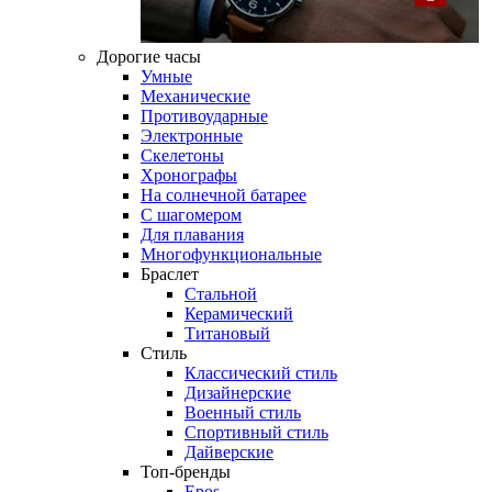
Дорогие часы
Умные
Механические
Противоударные
Электронные
Скелетоны
Хронографы
На солнечной батарее
С шагомером
Для плавания
Многофункциональные
Браслет
Стальной
Керамический
Титановый
Стиль
Классический стиль
Дизайнерские
Военный стиль
Спортивный стиль
Дайверские
Топ-бренды
Epos