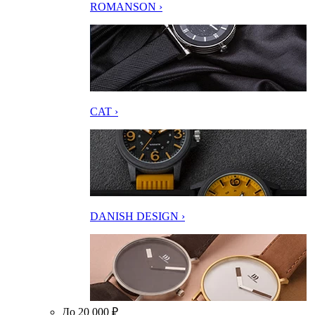
ROMANSON ›
CAT ›
DANISH DESIGN ›
До 20 000 ₽