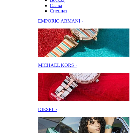
Восход
Слава
Спецназ
EMPORIO ARMANI ›
MICHAEL KORS ›
DIESEL ›