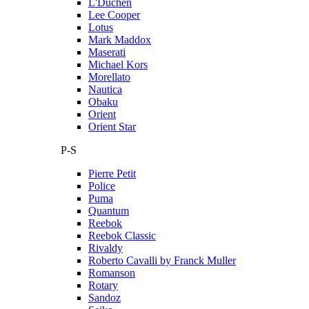
L'Duchen
Lee Cooper
Lotus
Mark Maddox
Maserati
Michael Kors
Morellato
Nautica
Obaku
Orient
Orient Star
P-S
Pierre Petit
Police
Puma
Quantum
Reebok
Reebok Classic
Rivaldy
Roberto Cavalli by Franck Muller
Romanson
Rotary
Sandoz