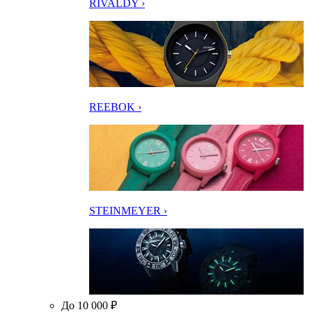
RIVALDY ›
REEBOK ›
STEINMEYER ›
До 10 000 ₽