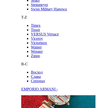
Seiko
Steinmeyer
Swiss Military Hanowa
T-Z
Timex
Tissot
VERSUS Versace
Viceroy
Victorinox
Wainer
Wenger
Zippo
В-С
Восход
Слава
Спецназ
EMPORIO ARMANI ›