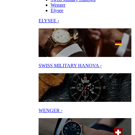
Wenger
Elysee
ELYSEE ›
SWISS MILITARY HANOVA ›
WENGER ›