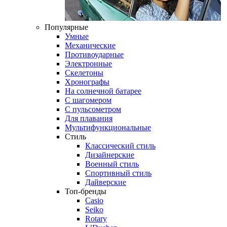
Популярные
Умные
Механические
Противоударные
Электронные
Скелетоны
Хронографы
На солнечной батарее
С шагомером
С пульсометром
Для плавания
Мультифункциональные
Стиль
Классический стиль
Дизайнерские
Военный стиль
Спортивный стиль
Дайверские
Топ-бренды
Casio
Seiko
Rotary