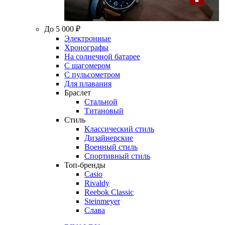
До 5 000 ₽
Электронные
Хронографы
На солнечной батарее
С шагомером
С пульсометром
Для плавания
Браслет
Стальной
Титановый
Стиль
Классический стиль
Дизайнерские
Военный стиль
Спортивный стиль
Топ-бренды
Casio
Rivaldy
Reebok Classic
Steinmeyer
Слава