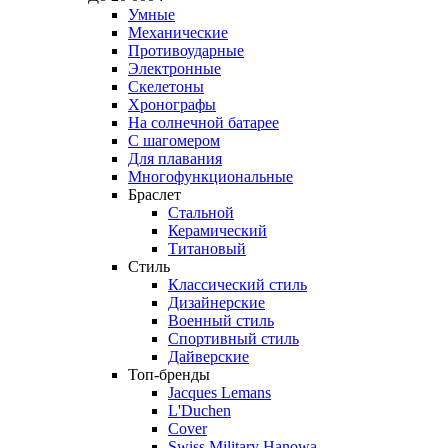
Умные
Механические
Противоударные
Электронные
Скелетоны
Хронографы
На солнечной батарее
С шагомером
Для плавания
Многофункциональные
Браслет
Стальной
Керамический
Титановый
Стиль
Классический стиль
Дизайнерские
Военный стиль
Спортивный стиль
Дайверские
Топ-бренды
Jacques Lemans
L'Duchen
Cover
Swiss Military Hanowa