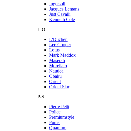
Ingersoll
Jacques Lemans
Just Cavalli
Kenneth Cole
L-O
L'Duchen
Lee Cooper
Lotus
Mark Maddox
Maserati
Morellato
Nautica
Obaku
Orient
Orient Star
P-S
Pierre Petit
Police
Premiumstyle
Puma
Quantum