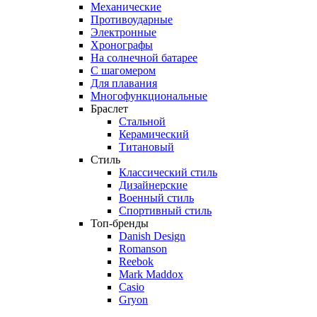
Механические
Противоударные
Электронные
Хронографы
На солнечной батарее
С шагомером
Для плавания
Многофункциональные
Браслет
Стальной
Керамический
Титановый
Стиль
Классический стиль
Дизайнерские
Военный стиль
Спортивный стиль
Топ-бренды
Danish Design
Romanson
Reebok
Mark Maddox
Casio
Gryon