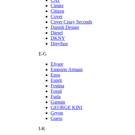
CAT
Cimier
Citizen
Cover
Cover Crazy Seconds
Danish Design
Diesel
DKNY
Dreyfuss
E-G
Elysee
Emporio Armani
Epos
Esprit
Festina
Fossil
Furla
Garmin
GEORGE KINI
Gryon
Guess
I-K