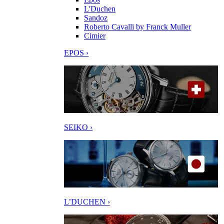
L'Duchen
Sandoz
Roberto Cavalli by Franck Muller
Cimier
EPOS ›
SEIKO ›
L’DUCHEN ›