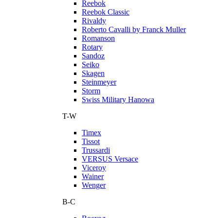
Reebok
Reebok Classic
Rivaldy
Roberto Cavalli by Franck Muller
Romanson
Rotary
Sandoz
Seiko
Skagen
Steinmeyer
Storm
Swiss Military Hanowa
T-W
Timex
Tissot
Trussardi
VERSUS Versace
Viceroy
Wainer
Wenger
В-С