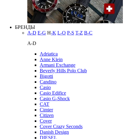
БРЕНДЫ
A-D
E-G
H
-K
L-O
P-S
T-Z
В-С
A-D
Adriatica
Anne Klein
Armani Exchange
Beverly Hills Polo Club
Bigotti
Candino
Casio
Casio Edifice
Casio G-Shock
CAT
Cimier
Citizen
Cover
Cover Crazy Seconds
Danish Design
DIESEL