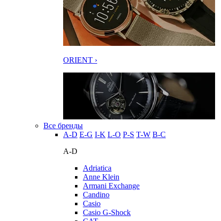
ORIENT ›
Все бренды
A-D
E-G
I-K
L-O
P-S
T-W
В-С
A-D
Adriatica
Anne Klein
Armani Exchange
Candino
Casio
Casio G-Shock