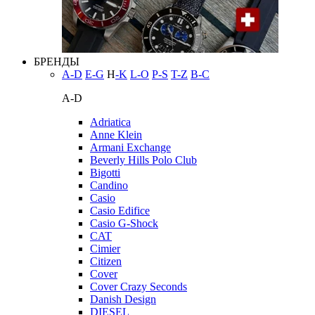
БРЕНДЫ
A-D
E-G
H
-K
L-O
P-S
T-Z
В-С
A-D
Adriatica
Anne Klein
Armani Exchange
Beverly Hills Polo Club
Bigotti
Candino
Casio
Casio Edifice
Casio G-Shock
CAT
Cimier
Citizen
Cover
Cover Crazy Seconds
Danish Design
DIESEL