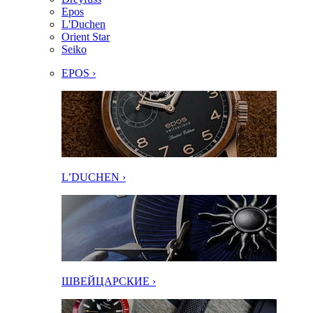
Epos
L'Duchen
Orient Star
Seiko
EPOS ›
L’DUCHEN ›
ШВЕЙЦАРСКИЕ ›