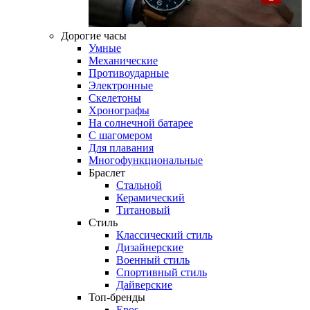
Дорогие часы
Умные
Механические
Противоударные
Электронные
Скелетоны
Хронографы
На солнечной батарее
С шагомером
Для плавания
Многофункциональные
Браслет
Стальной
Керамический
Титановый
Стиль
Классический стиль
Дизайнерские
Военный стиль
Спортивный стиль
Дайверские
Топ-бренды
Epos