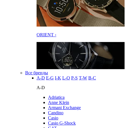
ORIENT ›
Все бренды
A-D
E-G
I-K
L-O
P-S
T-W
В-С
A-D
Adriatica
Anne Klein
Armani Exchange
Candino
Casio
Casio G-Shock