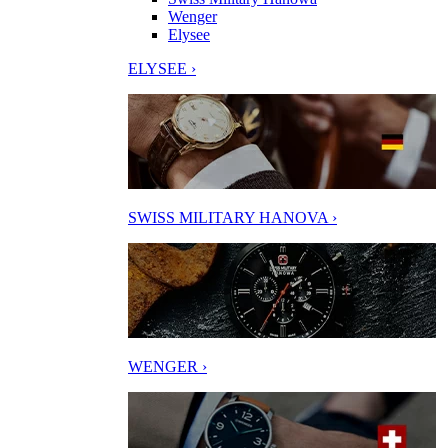
Wenger
Elysee
ELYSEE ›
SWISS MILITARY HANOVA ›
WENGER ›