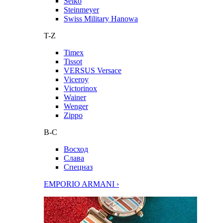
Seiko
Steinmeyer
Swiss Military Hanowa
T-Z
Timex
Tissot
VERSUS Versace
Viceroy
Victorinox
Wainer
Wenger
Zippo
В-С
Восход
Слава
Спецназ
EMPORIO ARMANI ›