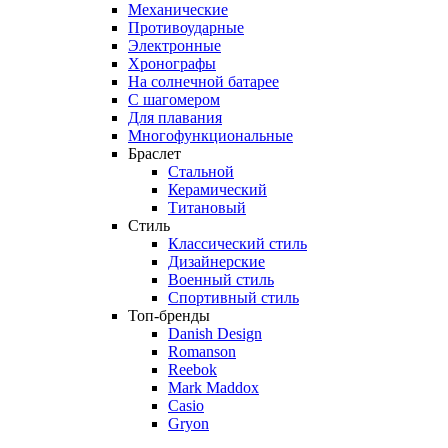
Механические
Противоударные
Электронные
Хронографы
На солнечной батарее
С шагомером
Для плавания
Многофункциональные
Браслет
Стальной
Керамический
Титановый
Стиль
Классический стиль
Дизайнерские
Военный стиль
Спортивный стиль
Топ-бренды
Danish Design
Romanson
Reebok
Mark Maddox
Casio
Gryon