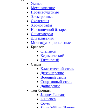
Умные
Механические
Противоударные
Электронные
Скелетоны
Хронографы
На солнечной батарее
С шагомером
Для плавания
Многофункциональные
Браслет
Стальной
Керамический
Титановый
Стиль
Классический стиль
Дизайнерские
Военный стиль
Спортивный стиль
Дайверские
Топ-бренды
Jacques Lemans
L'Duchen
Cover
Swiss Military Hanowa