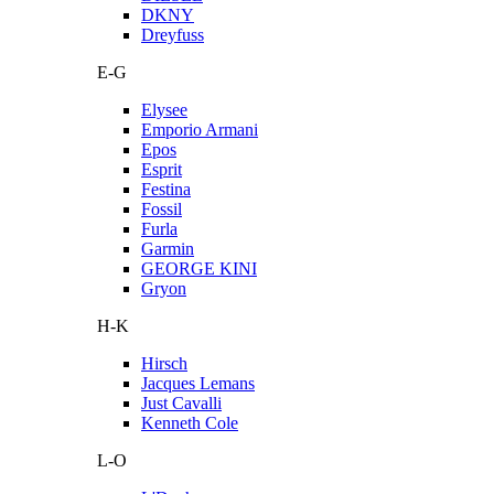
DKNY
Dreyfuss
E-G
Elysee
Emporio Armani
Epos
Esprit
Festina
Fossil
Furla
Garmin
GEORGE KINI
Gryon
H-K
Hirsch
Jacques Lemans
Just Cavalli
Kenneth Cole
L-O