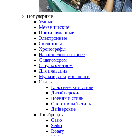
Популярные
Умные
Механические
Противоударные
Электронные
Скелетоны
Хронографы
На солнечной батарее
С шагомером
С пульсометром
Для плавания
Мультифункциональные
Стиль
Классический стиль
Дизайнерские
Военный стиль
Спортивный стиль
Дайверские
Топ-бренды
Casio
Seiko
Rotary