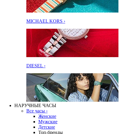
MICHAEL KORS ›
DIESEL ›
НАРУЧНЫЕ ЧАСЫ
Все часы ›
Женские
Мужские
Детские
Топ-бренды