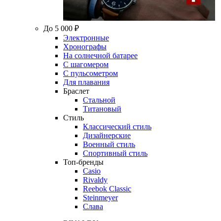
До 5 000 ₽
Электронные
Хронографы
На солнечной батарее
С шагомером
С пульсометром
Для плавания
Браслет
Стальной
Титановый
Стиль
Классический стиль
Дизайнерские
Военный стиль
Спортивный стиль
Топ-бренды
Casio
Rivaldy
Reebok Classic
Steinmeyer
Слава