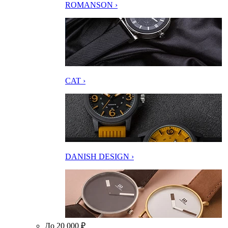
ROMANSON ›
CAT ›
DANISH DESIGN ›
До 20 000 ₽