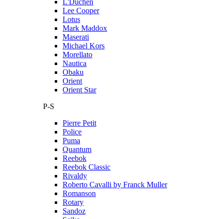
L'Duchen
Lee Cooper
Lotus
Mark Maddox
Maserati
Michael Kors
Morellato
Nautica
Obaku
Orient
Orient Star
P-S
Pierre Petit
Police
Puma
Quantum
Reebok
Reebok Classic
Rivaldy
Roberto Cavalli by Franck Muller
Romanson
Rotary
Sandoz