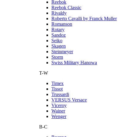
Reebok
Reebok Classic
Rivaldy
Roberto Cavalli by Franck Muller
Romanson
Rotary
Sandoz
Seiko
Skagen
Steinmeyer
Storm
Swiss Military Hanowa
T-W
Timex
Tissot
Trussardi
VERSUS Versace
Viceroy
Wainer
Wenger
В-С