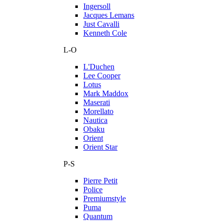
Ingersoll
Jacques Lemans
Just Cavalli
Kenneth Cole
L-O
L'Duchen
Lee Cooper
Lotus
Mark Maddox
Maserati
Morellato
Nautica
Obaku
Orient
Orient Star
P-S
Pierre Petit
Police
Premiumstyle
Puma
Quantum