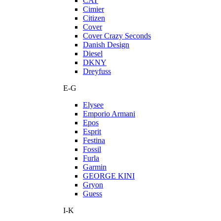
CAT
Cimier
Citizen
Cover
Cover Crazy Seconds
Danish Design
Diesel
DKNY
Dreyfuss
E-G
Elysee
Emporio Armani
Epos
Esprit
Festina
Fossil
Furla
Garmin
GEORGE KINI
Gryon
Guess
I-K