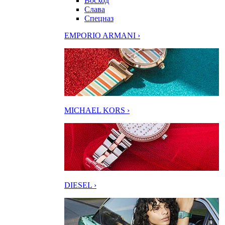
Восход
Слава
Спецназ
EMPORIO ARMANI ›
MICHAEL KORS ›
DIESEL ›