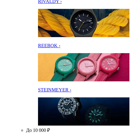
RIVALDY ›
REEBOK ›
STEINMEYER ›
До 10 000 ₽