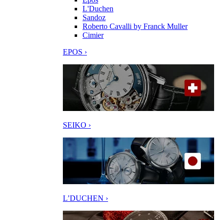
L'Duchen
Sandoz
Roberto Cavalli by Franck Muller
Cimier
EPOS ›
SEIKO ›
L’DUCHEN ›