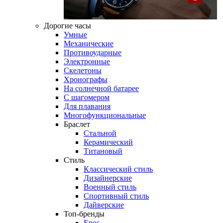
Дорогие часы
Умные
Механические
Противоударные
Электронные
Скелетоны
Хронографы
На солнечной батарее
С шагомером
Для плавания
Многофункциональные
Браслет
Стальной
Керамический
Титановый
Стиль
Классический стиль
Дизайнерские
Военный стиль
Спортивный стиль
Дайверские
Топ-бренды
Epos