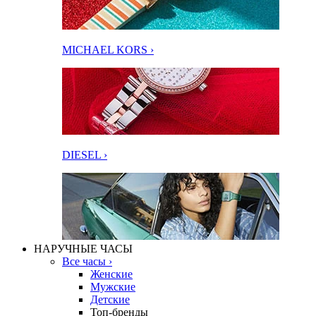
MICHAEL KORS ›
DIESEL ›
НАРУЧНЫЕ ЧАСЫ
Все часы ›
Женские
Мужские
Детские
Топ-бренды