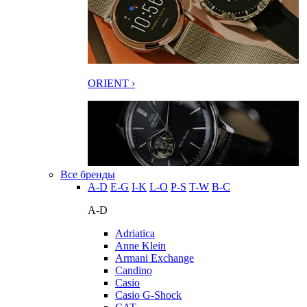
ORIENT ›
Все бренды
A-D
E-G
I-K
L-O
P-S
T-W
В-С
A-D
Adriatica
Anne Klein
Armani Exchange
Candino
Casio
Casio G-Shock