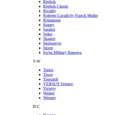
Reebok
Reebok Classic
Rivaldy
Roberto Cavalli by Franck Muller
Romanson
Rotary
Sandoz
Seiko
Skagen
Steinmeyer
Storm
Swiss Military Hanowa
T-W
Timex
Tissot
Trussardi
VERSUS Versace
Viceroy
Wainer
Wenger
В-С