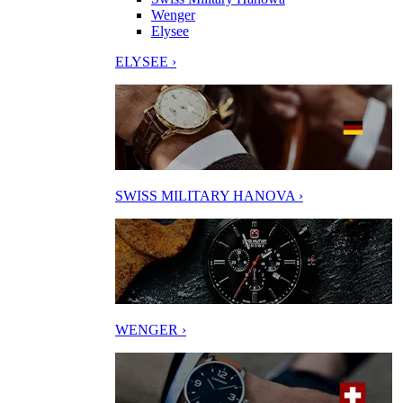
Wenger
Elysee
ELYSEE ›
SWISS MILITARY HANOVA ›
WENGER ›