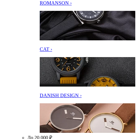
ROMANSON ›
CAT ›
DANISH DESIGN ›
До 20 000 ₽