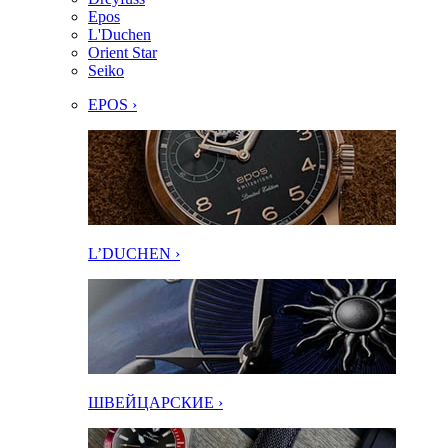
Epos
L'Duchen
Orient Star
Seiko
EPOS ›
L’DUCHEN ›
ШВЕЙЦАРСКИЕ ›