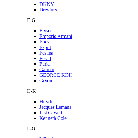
DKNY
Dreyfuss
E-G
Elysee
Emporio Armani
Epos
Esprit
Festina
Fossil
Furla
Garmin
GEORGE KINI
Gryon
H-K
Hirsch
Jacques Lemans
Just Cavalli
Kenneth Cole
L-O