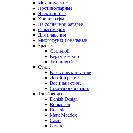
Механические
Противоударные
Электронные
Хронографы
На солнечной батарее
С шагомером
Для плавания
Многофункциональные
Браслет
Стальной
Керамический
Титановый
Стиль
Классический стиль
Дизайнерские
Военный стиль
Спортивный стиль
Топ-бренды
Danish Design
Romanson
Reebok
Mark Maddox
Casio
Gryon