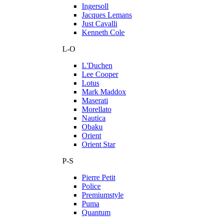
Ingersoll
Jacques Lemans
Just Cavalli
Kenneth Cole
L-O
L'Duchen
Lee Cooper
Lotus
Mark Maddox
Maserati
Morellato
Nautica
Obaku
Orient
Orient Star
P-S
Pierre Petit
Police
Premiumstyle
Puma
Quantum