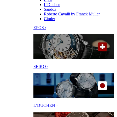
L'Duchen
Sandoz
Roberto Cavalli by Franck Muller
Cimier
EPOS ›
SEIKO ›
L’DUCHEN ›