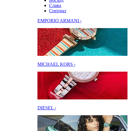
Восход
Слава
Спецназ
EMPORIO ARMANI ›
MICHAEL KORS ›
DIESEL ›