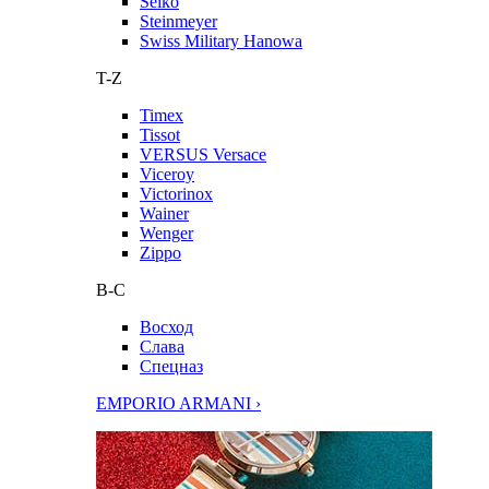
Seiko
Steinmeyer
Swiss Military Hanowa
T-Z
Timex
Tissot
VERSUS Versace
Viceroy
Victorinox
Wainer
Wenger
Zippo
В-С
Восход
Слава
Спецназ
EMPORIO ARMANI ›