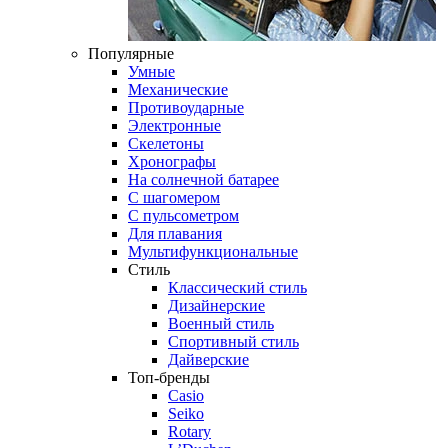
Популярные
Умные
Механические
Противоударные
Электронные
Скелетоны
Хронографы
На солнечной батарее
С шагомером
С пульсометром
Для плавания
Мультифункциональные
Стиль
Классический стиль
Дизайнерские
Военный стиль
Спортивный стиль
Дайверские
Топ-бренды
Casio
Seiko
Rotary