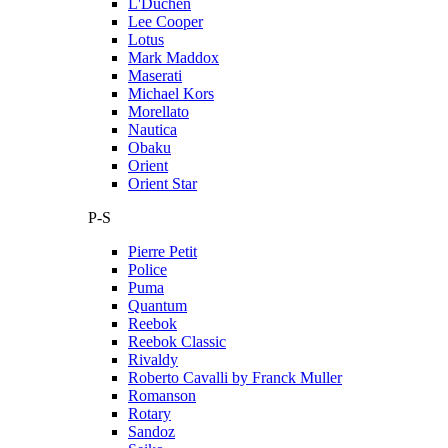
L'Duchen
Lee Cooper
Lotus
Mark Maddox
Maserati
Michael Kors
Morellato
Nautica
Obaku
Orient
Orient Star
P-S
Pierre Petit
Police
Puma
Quantum
Reebok
Reebok Classic
Rivaldy
Roberto Cavalli by Franck Muller
Romanson
Rotary
Sandoz