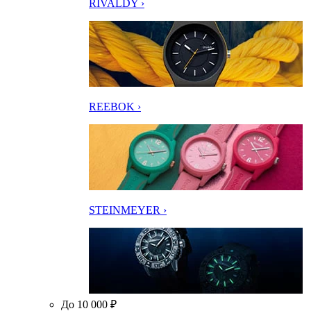
RIVALDY ›
REEBOK ›
STEINMEYER ›
До 10 000 ₽