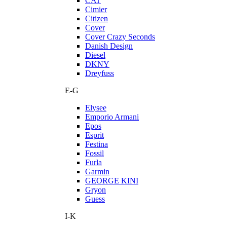
CAT
Cimier
Citizen
Cover
Cover Crazy Seconds
Danish Design
Diesel
DKNY
Dreyfuss
E-G
Elysee
Emporio Armani
Epos
Esprit
Festina
Fossil
Furla
Garmin
GEORGE KINI
Gryon
Guess
I-K