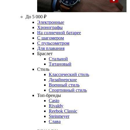
До 5 000 ₽
Электронные
Хронографы
На солнечной батарее
С шагомером
С пульсометром
Для плавания
Браслет
Стальной
Титановый
Стиль
Классический стиль
Дизайнерские
Военный стиль
Спортивный стиль
Топ-бренды
Casio
Rivaldy
Reebok Classic
Steinmeyer
Слава