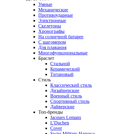
Умные
Механические
Противоударные
Электронные
Скелетоны
Хронографы
На солнечной батарее
С шагомером
Для плавания
Многофункциональные
Браслет
Стальной
Керамический
Титановый
Стиль
Классический стиль
Дизайнерские
Военный стиль
Спортивный стиль
Дайверские
Топ-бренды
Jacques Lemans
L'Duchen
Cover
Swiss Military Hanowa