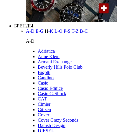
БРЕНДЫ
A-D
E-G
H
-K
L-O
P-S
T-Z
В-С
A-D
Adriatica
Anne Klein
Armani Exchange
Beverly Hills Polo Club
Bigotti
Candino
Casio
Casio Edifice
Casio G-Shock
CAT
Cimier
Citizen
Cover
Cover Crazy Seconds
Danish Design
DIESEL