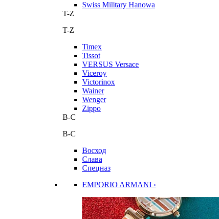
Swiss Military Hanowa
T-Z
T-Z
Timex
Tissot
VERSUS Versace
Viceroy
Victorinox
Wainer
Wenger
Zippo
В-С
В-С
Восход
Слава
Спецназ
EMPORIO ARMANI ›