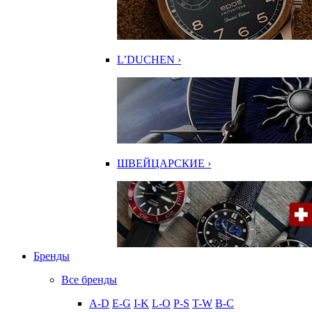
L’DUCHEN ›
ШВЕЙЦАРСКИЕ ›
Бренды
Все бренды
A-D
E-G
I-K
L-O
P-S
T-W
В-С