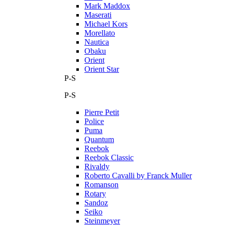
Mark Maddox
Maserati
Michael Kors
Morellato
Nautica
Obaku
Orient
Orient Star
P-S
P-S
Pierre Petit
Police
Puma
Quantum
Reebok
Reebok Classic
Rivaldy
Roberto Cavalli by Franck Muller
Romanson
Rotary
Sandoz
Seiko
Steinmeyer