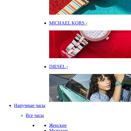
MICHAEL KORS ›
DIESEL ›
Наручные часы
Все часы
Женские
Мужские