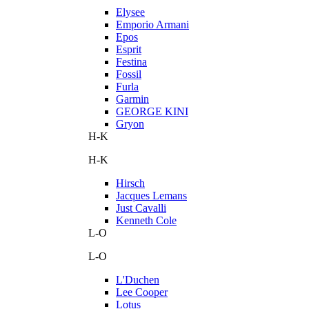
Elysee
Emporio Armani
Epos
Esprit
Festina
Fossil
Furla
Garmin
GEORGE KINI
Gryon
H-K
H-K
Hirsch
Jacques Lemans
Just Cavalli
Kenneth Cole
L-O
L-O
L'Duchen
Lee Cooper
Lotus