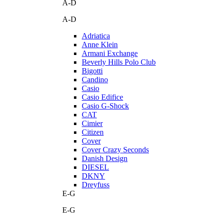
A-D
A-D
Adriatica
Anne Klein
Armani Exchange
Beverly Hills Polo Club
Bigotti
Candino
Casio
Casio Edifice
Casio G-Shock
CAT
Cimier
Citizen
Cover
Cover Crazy Seconds
Danish Design
DIESEL
DKNY
Dreyfuss
E-G
E-G