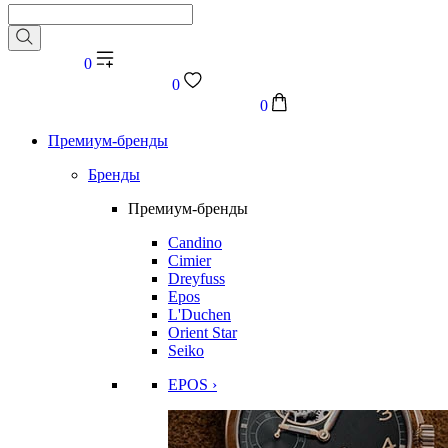
0
0
0
Премиум-бренды
Бренды
Премиум-бренды
Candino
Cimier
Dreyfuss
Epos
L'Duchen
Orient Star
Seiko
EPOS ›