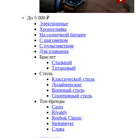
До 5 000 ₽
Электронные
Хронографы
На солнечной батарее
С шагомером
С пульсометром
Для плавания
Браслет
Стальной
Титановый
Стиль
Классический стиль
Дизайнерские
Военный стиль
Спортивный стиль
Топ-бренды
Casio
Rivaldy
Reebok Classic
Steinmeyer
Слава