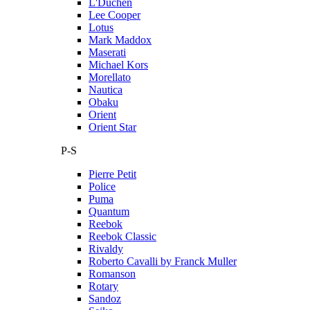
L'Duchen
Lee Cooper
Lotus
Mark Maddox
Maserati
Michael Kors
Morellato
Nautica
Obaku
Orient
Orient Star
P-S
Pierre Petit
Police
Puma
Quantum
Reebok
Reebok Classic
Rivaldy
Roberto Cavalli by Franck Muller
Romanson
Rotary
Sandoz