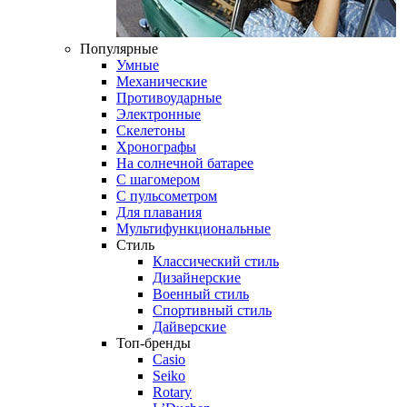
Популярные
Умные
Механические
Противоударные
Электронные
Скелетоны
Хронографы
На солнечной батарее
С шагомером
С пульсометром
Для плавания
Мультифункциональные
Стиль
Классический стиль
Дизайнерские
Военный стиль
Спортивный стиль
Дайверские
Топ-бренды
Casio
Seiko
Rotary