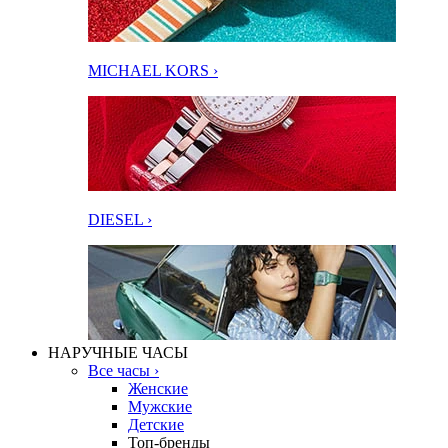
MICHAEL KORS ›
DIESEL ›
НАРУЧНЫЕ ЧАСЫ
Все часы ›
Женские
Мужские
Детские
Топ-бренды