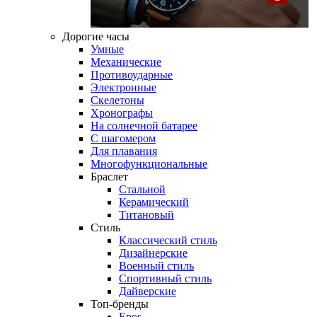
Дорогие часы
Умные
Механические
Противоударные
Электронные
Скелетоны
Хронографы
На солнечной батарее
С шагомером
Для плавания
Многофункциональные
Браслет
Стальной
Керамический
Титановый
Стиль
Классический стиль
Дизайнерские
Военный стиль
Спортивный стиль
Дайверские
Топ-бренды
Epos