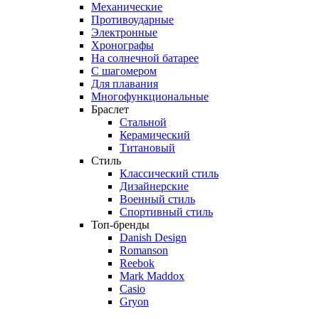
Механические
Противоударные
Электронные
Хронографы
На солнечной батарее
С шагомером
Для плавания
Многофункциональные
Браслет
Стальной
Керамический
Титановый
Стиль
Классический стиль
Дизайнерские
Военный стиль
Спортивный стиль
Топ-бренды
Danish Design
Romanson
Reebok
Mark Maddox
Casio
Gryon