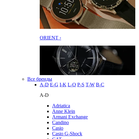
ORIENT ›
Все бренды
A-D
E-G
I-K
L-O
P-S
T-W
В-С
A-D
Adriatica
Anne Klein
Armani Exchange
Candino
Casio
Casio G-Shock