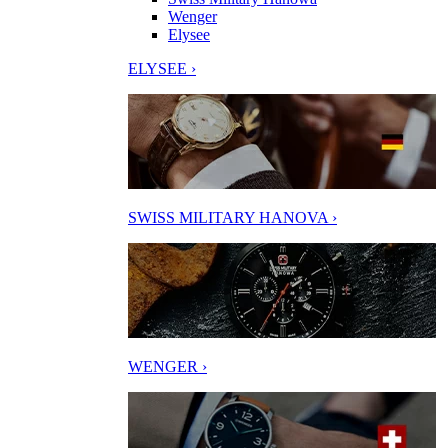
Wenger
Elysee
ELYSEE ›
SWISS MILITARY HANOVA ›
WENGER ›