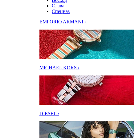
Восход
Слава
Спецназ
EMPORIO ARMANI ›
MICHAEL KORS ›
DIESEL ›