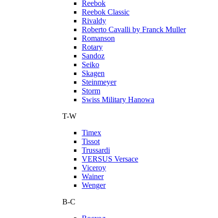
Reebok
Reebok Classic
Rivaldy
Roberto Cavalli by Franck Muller
Romanson
Rotary
Sandoz
Seiko
Skagen
Steinmeyer
Storm
Swiss Military Hanowa
T-W
Timex
Tissot
Trussardi
VERSUS Versace
Viceroy
Wainer
Wenger
В-С