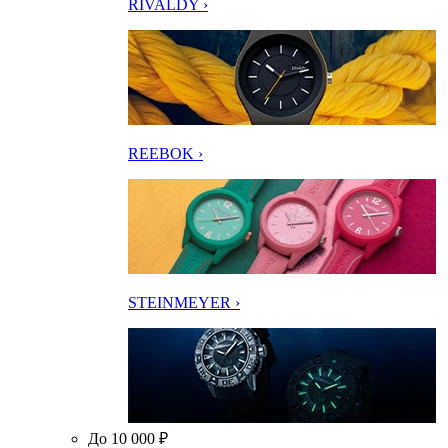
RIVALDY ›
REEBOK ›
STEINMEYER ›
До 10 000 ₽