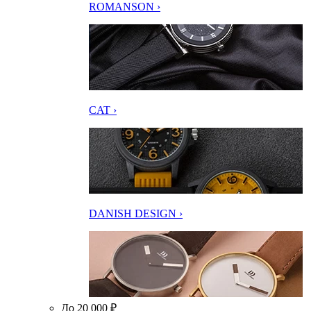
ROMANSON ›
CAT ›
DANISH DESIGN ›
До 20 000 ₽