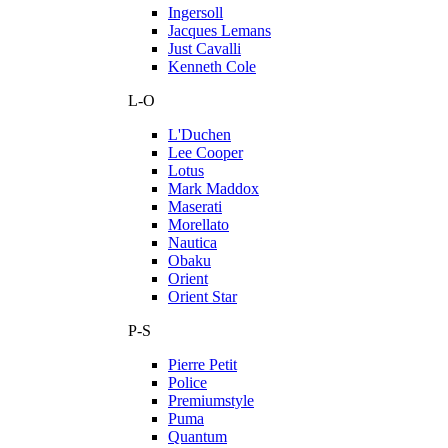
Ingersoll
Jacques Lemans
Just Cavalli
Kenneth Cole
L-O
L'Duchen
Lee Cooper
Lotus
Mark Maddox
Maserati
Morellato
Nautica
Obaku
Orient
Orient Star
P-S
Pierre Petit
Police
Premiumstyle
Puma
Quantum