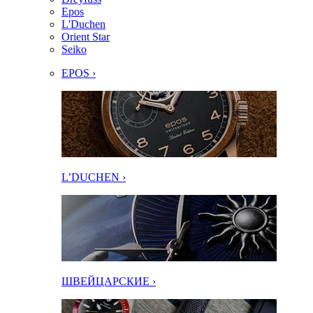
Epos
L'Duchen
Orient Star
Seiko
EPOS ›
L’DUCHEN ›
ШВЕЙЦАРСКИЕ ›