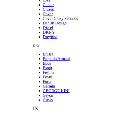
CAT
Cimier
Citizen
Cover
Cover Crazy Seconds
Danish Design
Diesel
DKNY
Dreyfuss
E-G
Elysee
Emporio Armani
Epos
Esprit
Festina
Fossil
Furla
Garmin
GEORGE KINI
Gryon
Guess
I-K