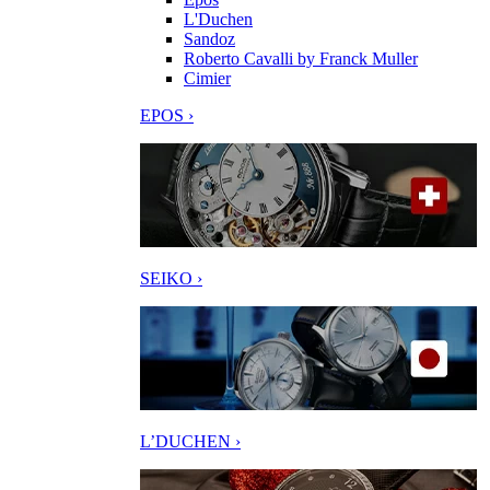
L'Duchen
Sandoz
Roberto Cavalli by Franck Muller
Cimier
EPOS ›
SEIKO ›
L’DUCHEN ›