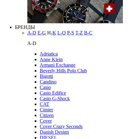
БРЕНДЫ
A-D
E-G
H
-K
L-O
P-S
T-Z
В-С
A-D
Adriatica
Anne Klein
Armani Exchange
Beverly Hills Polo Club
Bigotti
Candino
Casio
Casio Edifice
Casio G-Shock
CAT
Cimier
Citizen
Cover
Cover Crazy Seconds
Danish Design
DIESEL