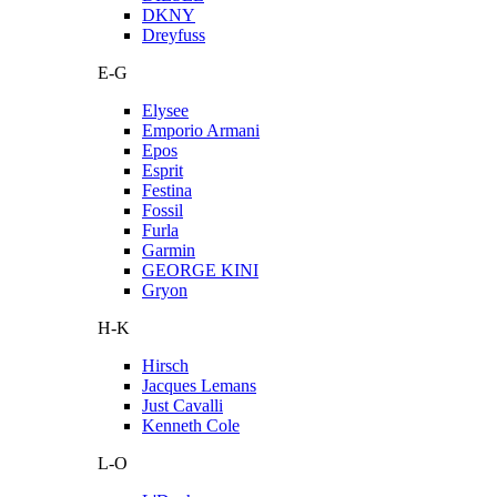
DKNY
Dreyfuss
E-G
Elysee
Emporio Armani
Epos
Esprit
Festina
Fossil
Furla
Garmin
GEORGE KINI
Gryon
H-K
Hirsch
Jacques Lemans
Just Cavalli
Kenneth Cole
L-O