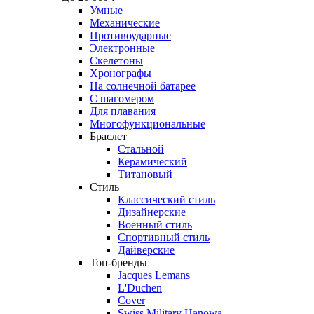
Умные
Механические
Противоударные
Электронные
Скелетоны
Хронографы
На солнечной батарее
С шагомером
Для плавания
Многофункциональные
Браслет
Стальной
Керамический
Титановый
Стиль
Классический стиль
Дизайнерские
Военный стиль
Спортивный стиль
Дайверские
Топ-бренды
Jacques Lemans
L'Duchen
Cover
Swiss Military Hanowa