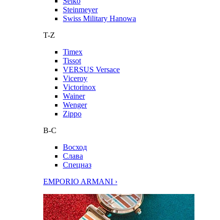
Seiko
Steinmeyer
Swiss Military Hanowa
T-Z
Timex
Tissot
VERSUS Versace
Viceroy
Victorinox
Wainer
Wenger
Zippo
В-С
Восход
Слава
Спецназ
EMPORIO ARMANI ›