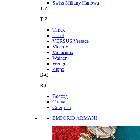
Swiss Military Hanowa
T-Z
T-Z
Timex
Tissot
VERSUS Versace
Viceroy
Victorinox
Wainer
Wenger
Zippo
В-С
В-С
Восход
Слава
Спецназ
EMPORIO ARMANI ›