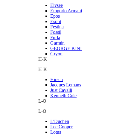
Elysee
Emporio Armani
Epos
Esprit
Festina
Fossil
Furla
Garmin
GEORGE KINI
Gryon
H-K
H-K
Hirsch
Jacques Lemans
Just Cavalli
Kenneth Cole
L-O
L-O
L'Duchen
Lee Cooper
Lotus