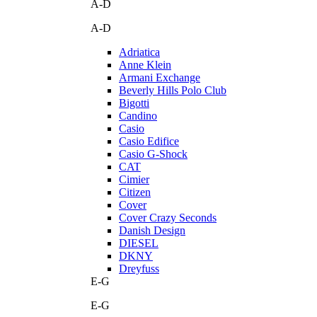
A-D
A-D
Adriatica
Anne Klein
Armani Exchange
Beverly Hills Polo Club
Bigotti
Candino
Casio
Casio Edifice
Casio G-Shock
CAT
Cimier
Citizen
Cover
Cover Crazy Seconds
Danish Design
DIESEL
DKNY
Dreyfuss
E-G
E-G