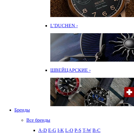
L’DUCHEN ›
ШВЕЙЦАРСКИЕ ›
Бренды
Все бренды
A-D
E-G
I-K
L-O
P-S
T-W
В-С