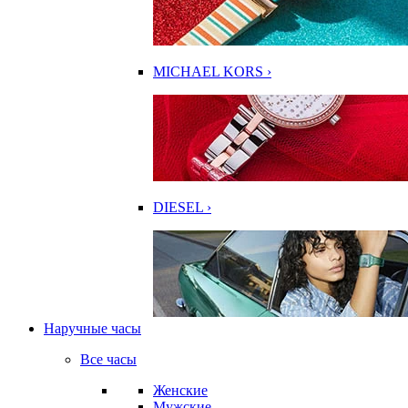
MICHAEL KORS ›
DIESEL ›
Наручные часы
Все часы
Женские
Мужские