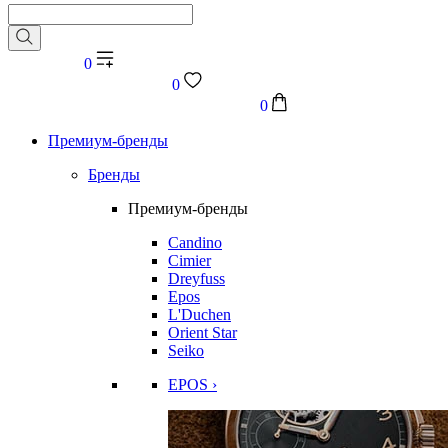
0
0
0
Премиум-бренды
Бренды
Премиум-бренды
Candino
Cimier
Dreyfuss
Epos
L'Duchen
Orient Star
Seiko
EPOS ›