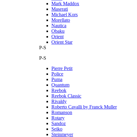
Mark Maddox
Maserati
Michael Kors
Morellato
Nautica
Obaku
Orient
Orient Star
P-S
P-S
Pierre Petit
Police
Puma
Quantum
Reebok
Reebok Classic
Rivaldy
Roberto Cavalli by Franck Muller
Romanson
Rotary
Sandoz
Seiko
Steinmeyer