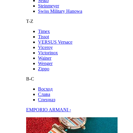
Seiko
Steinmeyer
Swiss Military Hanowa
T-Z
Timex
Tissot
VERSUS Versace
Viceroy
Victorinox
Wainer
Wenger
Zippo
В-С
Восход
Слава
Спецназ
EMPORIO ARMANI ›