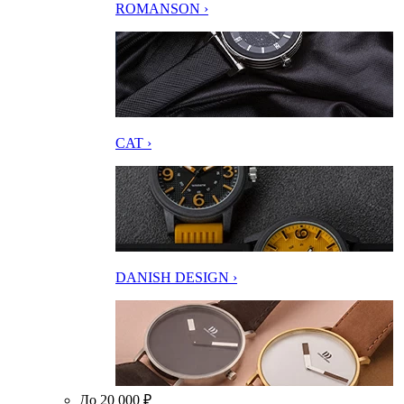
ROMANSON ›
CAT ›
DANISH DESIGN ›
До 20 000 ₽