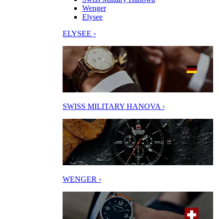
Wenger
Elysee
ELYSEE ›
SWISS MILITARY HANOVA ›
WENGER ›