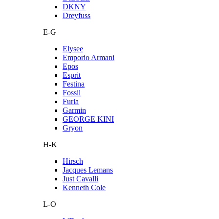
DKNY
Dreyfuss
E-G
Elysee
Emporio Armani
Epos
Esprit
Festina
Fossil
Furla
Garmin
GEORGE KINI
Gryon
H-K
Hirsch
Jacques Lemans
Just Cavalli
Kenneth Cole
L-O