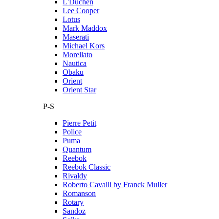
L'Duchen
Lee Cooper
Lotus
Mark Maddox
Maserati
Michael Kors
Morellato
Nautica
Obaku
Orient
Orient Star
P-S
Pierre Petit
Police
Puma
Quantum
Reebok
Reebok Classic
Rivaldy
Roberto Cavalli by Franck Muller
Romanson
Rotary
Sandoz