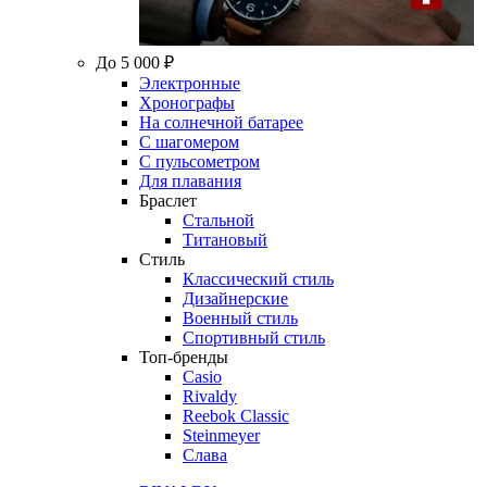
До 5 000 ₽
Электронные
Хронографы
На солнечной батарее
С шагомером
С пульсометром
Для плавания
Браслет
Стальной
Титановый
Стиль
Классический стиль
Дизайнерские
Военный стиль
Спортивный стиль
Топ-бренды
Casio
Rivaldy
Reebok Classic
Steinmeyer
Слава