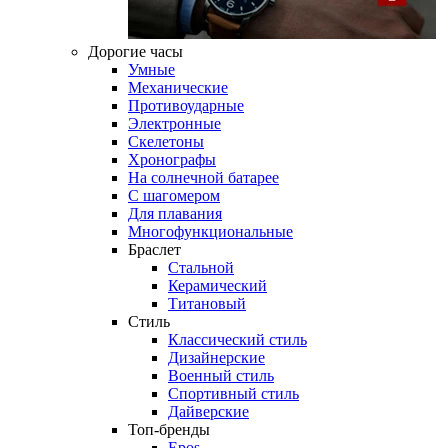
Дорогие часы
Умные
Механические
Противоударные
Электронные
Скелетоны
Хронографы
На солнечной батарее
С шагомером
Для плавания
Многофункциональные
Браслет
Стальной
Керамический
Титановый
Стиль
Классический стиль
Дизайнерские
Военный стиль
Спортивный стиль
Дайверские
Топ-бренды
Epos