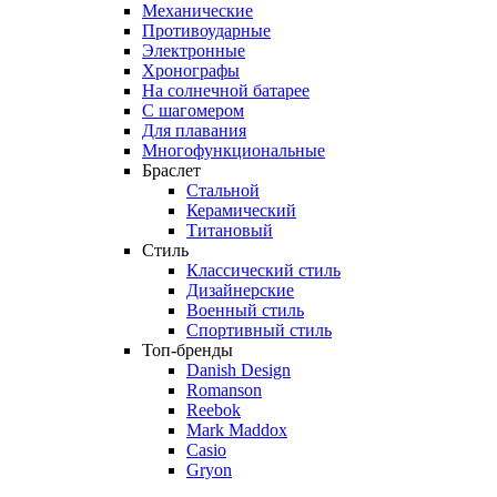
Механические
Противоударные
Электронные
Хронографы
На солнечной батарее
С шагомером
Для плавания
Многофункциональные
Браслет
Стальной
Керамический
Титановый
Стиль
Классический стиль
Дизайнерские
Военный стиль
Спортивный стиль
Топ-бренды
Danish Design
Romanson
Reebok
Mark Maddox
Casio
Gryon