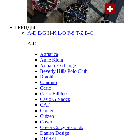
БРЕНДЫ
A-D
E-G
H
-K
L-O
P-S
T-Z
В-С
A-D
Adriatica
Anne Klein
Armani Exchange
Beverly Hills Polo Club
Bigotti
Candino
Casio
Casio Edifice
Casio G-Shock
CAT
Cimier
Citizen
Cover
Cover Crazy Seconds
Danish Design
DIESEL