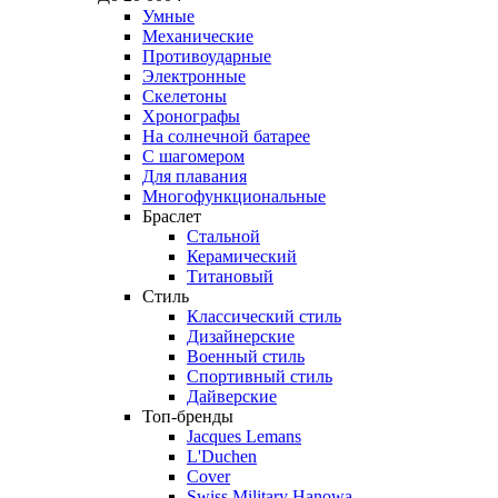
Умные
Механические
Противоударные
Электронные
Скелетоны
Хронографы
На солнечной батарее
С шагомером
Для плавания
Многофункциональные
Браслет
Стальной
Керамический
Титановый
Стиль
Классический стиль
Дизайнерские
Военный стиль
Спортивный стиль
Дайверские
Топ-бренды
Jacques Lemans
L'Duchen
Cover
Swiss Military Hanowa