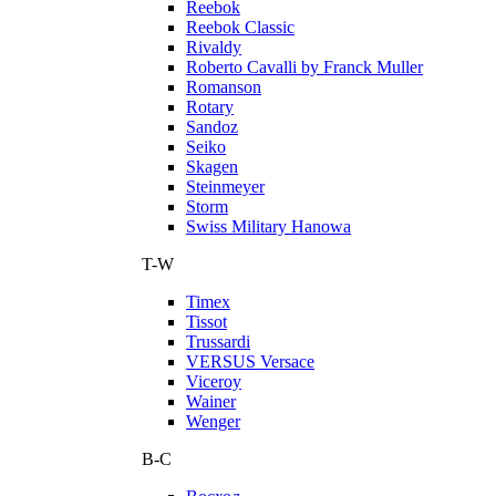
Reebok
Reebok Classic
Rivaldy
Roberto Cavalli by Franck Muller
Romanson
Rotary
Sandoz
Seiko
Skagen
Steinmeyer
Storm
Swiss Military Hanowa
T-W
Timex
Tissot
Trussardi
VERSUS Versace
Viceroy
Wainer
Wenger
В-С