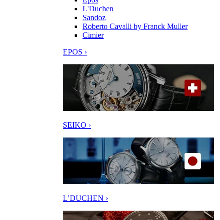
L'Duchen
Sandoz
Roberto Cavalli by Franck Muller
Cimier
EPOS ›
SEIKO ›
L’DUCHEN ›