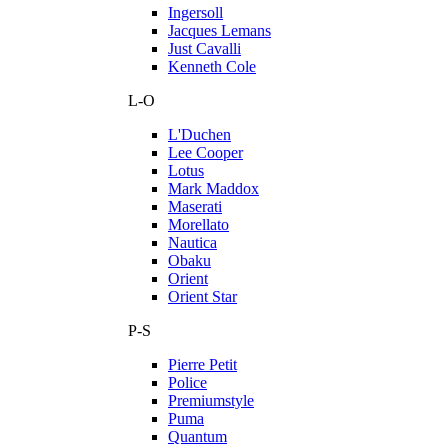
Ingersoll
Jacques Lemans
Just Cavalli
Kenneth Cole
L-O
L'Duchen
Lee Cooper
Lotus
Mark Maddox
Maserati
Morellato
Nautica
Obaku
Orient
Orient Star
P-S
Pierre Petit
Police
Premiumstyle
Puma
Quantum