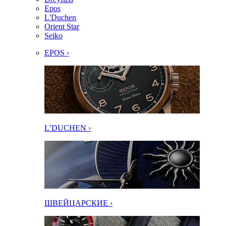
Epos
L'Duchen
Orient Star
Seiko
EPOS ›
L’DUCHEN ›
ШВЕЙЦАРСКИЕ ›