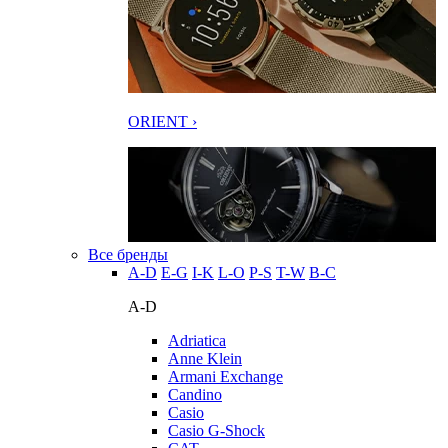
ORIENT ›
Все бренды
A-D
E-G
I-K
L-O
P-S
T-W
В-С
A-D
Adriatica
Anne Klein
Armani Exchange
Candino
Casio
Casio G-Shock