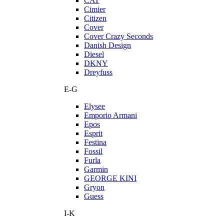
CAT
Cimier
Citizen
Cover
Cover Crazy Seconds
Danish Design
Diesel
DKNY
Dreyfuss
E-G
Elysee
Emporio Armani
Epos
Esprit
Festina
Fossil
Furla
Garmin
GEORGE KINI
Gryon
Guess
I-K