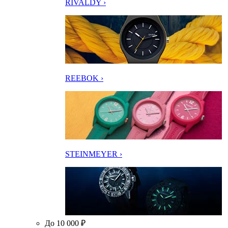
RIVALDY ›
REEBOK ›
STEINMEYER ›
До 10 000 ₽