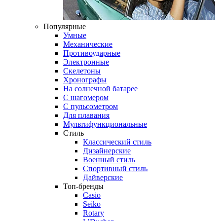
Популярные
Умные
Механические
Противоударные
Электронные
Скелетоны
Хронографы
На солнечной батарее
С шагомером
С пульсометром
Для плавания
Мультифункциональные
Стиль
Классический стиль
Дизайнерские
Военный стиль
Спортивный стиль
Дайверские
Топ-бренды
Casio
Seiko
Rotary