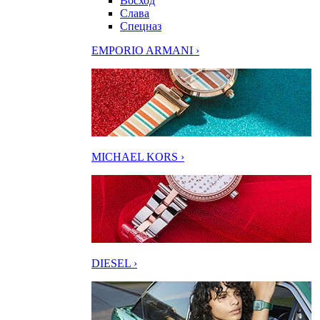
Восход
Слава
Спецназ
EMPORIO ARMANI ›
MICHAEL KORS ›
DIESEL ›