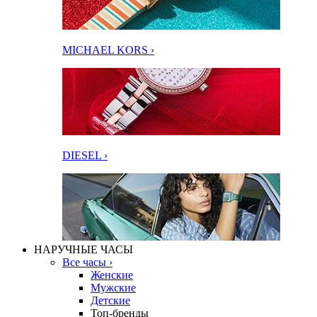
MICHAEL KORS ›
DIESEL ›
НАРУЧНЫЕ ЧАСЫ
Все часы ›
Женские
Мужские
Детские
Топ-бренды