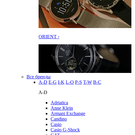
ORIENT ›
Все бренды
A-D
E-G
I-K
L-O
P-S
T-W
В-С
A-D
Adriatica
Anne Klein
Armani Exchange
Candino
Casio
Casio G-Shock