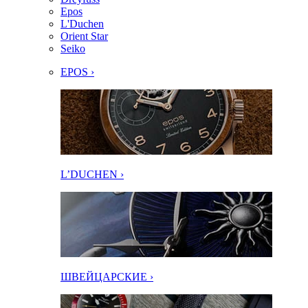
Epos
L'Duchen
Orient Star
Seiko
EPOS ›
L’DUCHEN ›
ШВЕЙЦАРСКИЕ ›