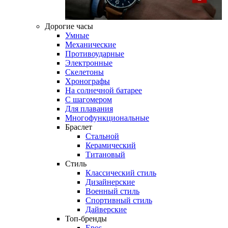
Дорогие часы
Умные
Механические
Противоударные
Электронные
Скелетоны
Хронографы
На солнечной батарее
С шагомером
Для плавания
Многофункциональные
Браслет
Стальной
Керамический
Титановый
Стиль
Классический стиль
Дизайнерские
Военный стиль
Спортивный стиль
Дайверские
Топ-бренды
Epos