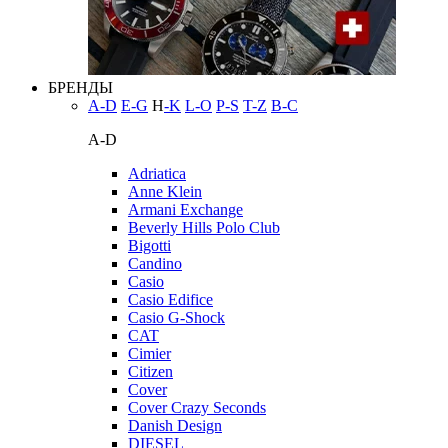
БРЕНДЫ
A-D
E-G
H
-K
L-O
P-S
T-Z
В-С
A-D
Adriatica
Anne Klein
Armani Exchange
Beverly Hills Polo Club
Bigotti
Candino
Casio
Casio Edifice
Casio G-Shock
CAT
Cimier
Citizen
Cover
Cover Crazy Seconds
Danish Design
DIESEL