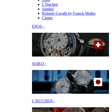
L'Duchen
Sandoz
Roberto Cavalli by Franck Muller
Cimier
EPOS ›
SEIKO ›
L’DUCHEN ›