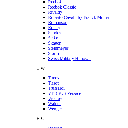
Reebok
Reebok Classic
Rivaldy
Roberto Cavalli by Franck Muller
Romanson
Rotary
Sandoz
Seiko
Skagen
Steinmeyer
Storm
Swiss Military Hanowa
T-W
Timex
Tissot
Trussardi
VERSUS Versace
Viceroy
Wainer
Wenger
В-С