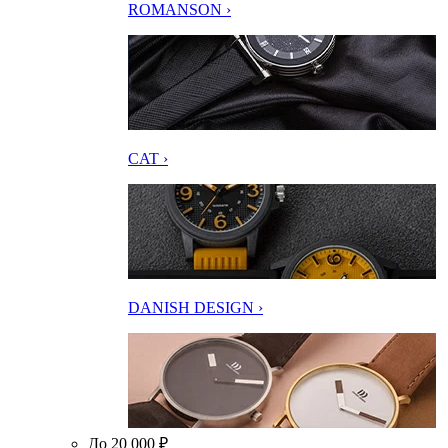
ROMANSON ›
CAT ›
DANISH DESIGN ›
До 20 000 ₽