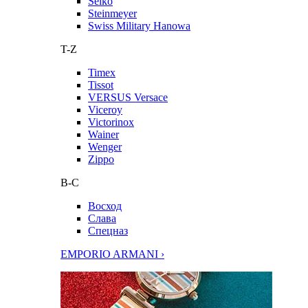
Seiko
Steinmeyer
Swiss Military Hanowa
T-Z
Timex
Tissot
VERSUS Versace
Viceroy
Victorinox
Wainer
Wenger
Zippo
В-С
Восход
Слава
Спецназ
EMPORIO ARMANI ›