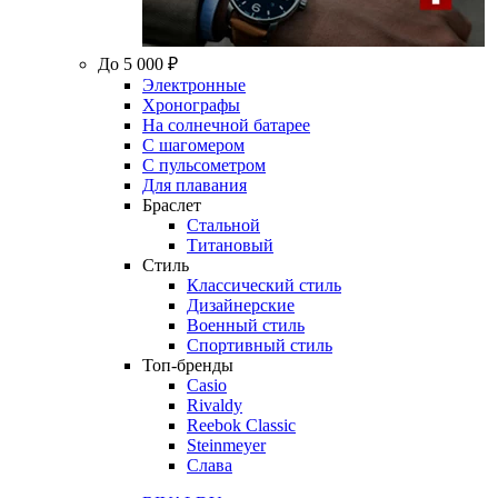
До 5 000 ₽
Электронные
Хронографы
На солнечной батарее
С шагомером
С пульсометром
Для плавания
Браслет
Стальной
Титановый
Стиль
Классический стиль
Дизайнерские
Военный стиль
Спортивный стиль
Топ-бренды
Casio
Rivaldy
Reebok Classic
Steinmeyer
Слава