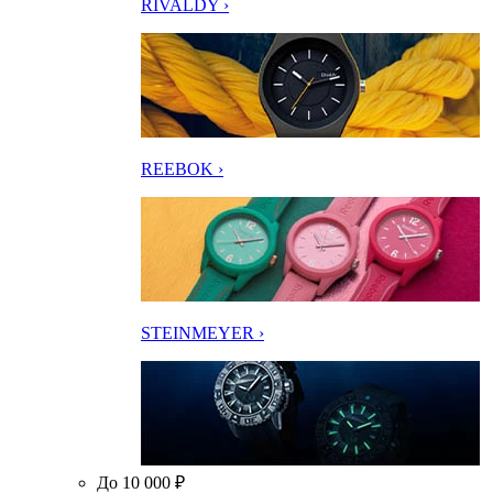
RIVALDY ›
REEBOK ›
STEINMEYER ›
До 10 000 ₽