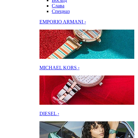
Восход
Слава
Спецназ
EMPORIO ARMANI ›
MICHAEL KORS ›
DIESEL ›