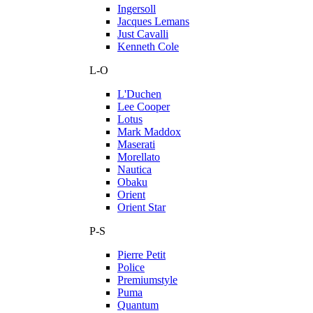
Ingersoll
Jacques Lemans
Just Cavalli
Kenneth Cole
L-O
L'Duchen
Lee Cooper
Lotus
Mark Maddox
Maserati
Morellato
Nautica
Obaku
Orient
Orient Star
P-S
Pierre Petit
Police
Premiumstyle
Puma
Quantum