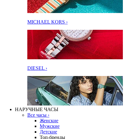
MICHAEL KORS ›
DIESEL ›
НАРУЧНЫЕ ЧАСЫ
Все часы ›
Женские
Мужские
Детские
Топ-бренды