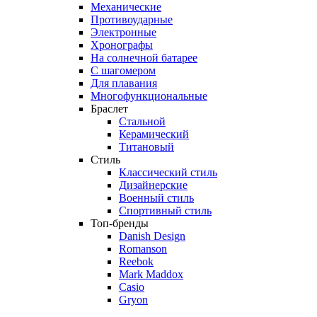
Механические
Противоударные
Электронные
Хронографы
На солнечной батарее
С шагомером
Для плавания
Многофункциональные
Браслет
Стальной
Керамический
Титановый
Стиль
Классический стиль
Дизайнерские
Военный стиль
Спортивный стиль
Топ-бренды
Danish Design
Romanson
Reebok
Mark Maddox
Casio
Gryon