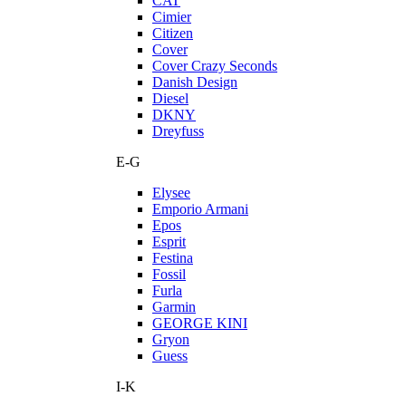
CAT
Cimier
Citizen
Cover
Cover Crazy Seconds
Danish Design
Diesel
DKNY
Dreyfuss
E-G
Elysee
Emporio Armani
Epos
Esprit
Festina
Fossil
Furla
Garmin
GEORGE KINI
Gryon
Guess
I-K