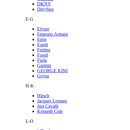
DKNY
Dreyfuss
E-G
Elysee
Emporio Armani
Epos
Esprit
Festina
Fossil
Furla
Garmin
GEORGE KINI
Gryon
H-K
Hirsch
Jacques Lemans
Just Cavalli
Kenneth Cole
L-O