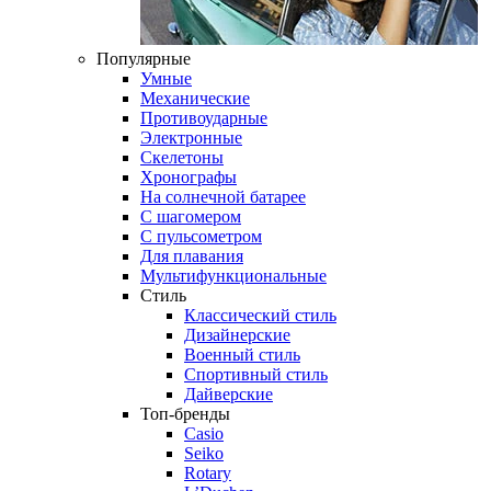
Популярные
Умные
Механические
Противоударные
Электронные
Скелетоны
Хронографы
На солнечной батарее
С шагомером
С пульсометром
Для плавания
Мультифункциональные
Стиль
Классический стиль
Дизайнерские
Военный стиль
Спортивный стиль
Дайверские
Топ-бренды
Casio
Seiko
Rotary