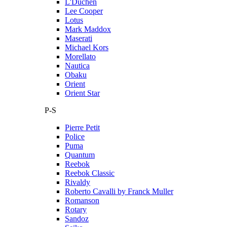
L'Duchen
Lee Cooper
Lotus
Mark Maddox
Maserati
Michael Kors
Morellato
Nautica
Obaku
Orient
Orient Star
P-S
Pierre Petit
Police
Puma
Quantum
Reebok
Reebok Classic
Rivaldy
Roberto Cavalli by Franck Muller
Romanson
Rotary
Sandoz