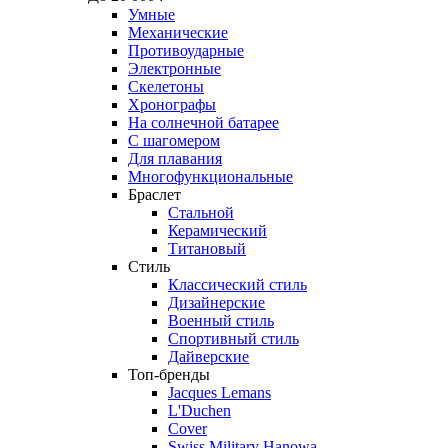
Умные
Механические
Противоударные
Электронные
Скелетоны
Хронографы
На солнечной батарее
С шагомером
Для плавания
Многофункциональные
Браслет
Стальной
Керамический
Титановый
Стиль
Классический стиль
Дизайнерские
Военный стиль
Спортивный стиль
Дайверские
Топ-бренды
Jacques Lemans
L'Duchen
Cover
Swiss Military Hanowa