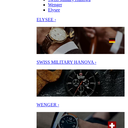
Wenger
Elysee
ELYSEE ›
SWISS MILITARY HANOVA ›
WENGER ›