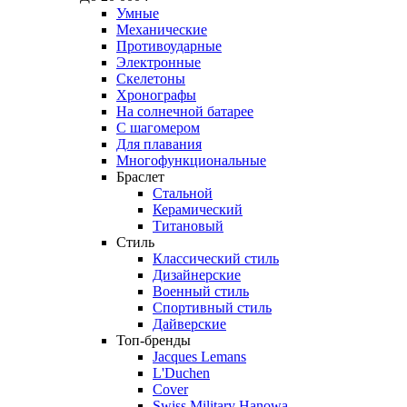
Умные
Механические
Противоударные
Электронные
Скелетоны
Хронографы
На солнечной батарее
С шагомером
Для плавания
Многофункциональные
Браслет
Стальной
Керамический
Титановый
Стиль
Классический стиль
Дизайнерские
Военный стиль
Спортивный стиль
Дайверские
Топ-бренды
Jacques Lemans
L'Duchen
Cover
Swiss Military Hanowa