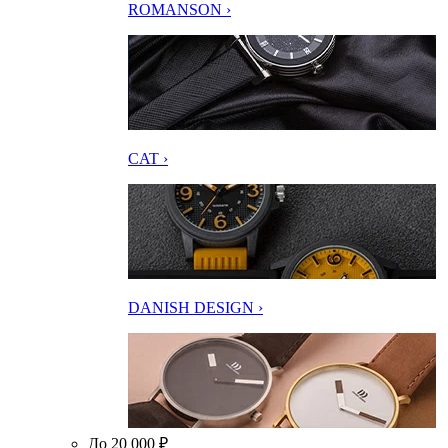
ROMANSON ›
CAT ›
DANISH DESIGN ›
До 20 000 ₽