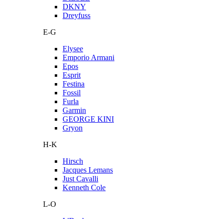
DKNY
Dreyfuss
E-G
Elysee
Emporio Armani
Epos
Esprit
Festina
Fossil
Furla
Garmin
GEORGE KINI
Gryon
H-K
Hirsch
Jacques Lemans
Just Cavalli
Kenneth Cole
L-O