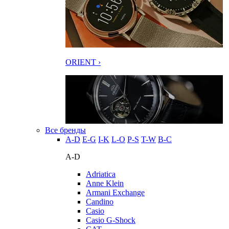
ORIENT ›
Все бренды
A-D
E-G
I-K
L-O
P-S
T-W
В-С
A-D
Adriatica
Anne Klein
Armani Exchange
Candino
Casio
Casio G-Shock