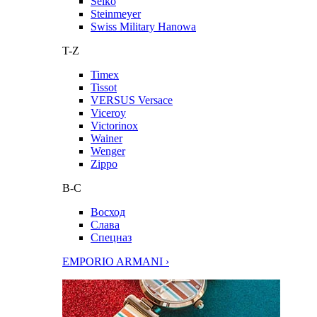
Seiko
Steinmeyer
Swiss Military Hanowa
T-Z
Timex
Tissot
VERSUS Versace
Viceroy
Victorinox
Wainer
Wenger
Zippo
В-С
Восход
Слава
Спецназ
EMPORIO ARMANI ›