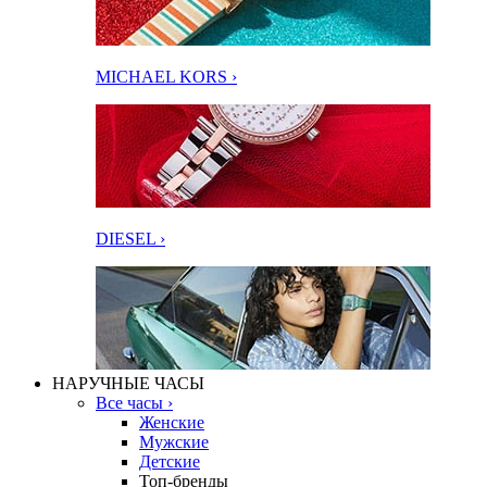
MICHAEL KORS ›
DIESEL ›
НАРУЧНЫЕ ЧАСЫ
Все часы ›
Женские
Мужские
Детские
Топ-бренды