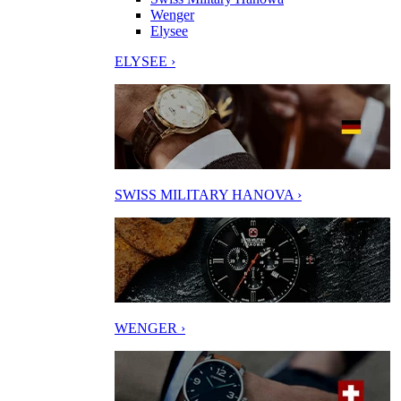
Wenger
Elysee
ELYSEE ›
SWISS MILITARY HANOVA ›
WENGER ›