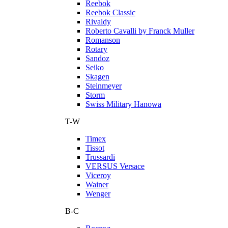
Reebok
Reebok Classic
Rivaldy
Roberto Cavalli by Franck Muller
Romanson
Rotary
Sandoz
Seiko
Skagen
Steinmeyer
Storm
Swiss Military Hanowa
T-W
Timex
Tissot
Trussardi
VERSUS Versace
Viceroy
Wainer
Wenger
В-С