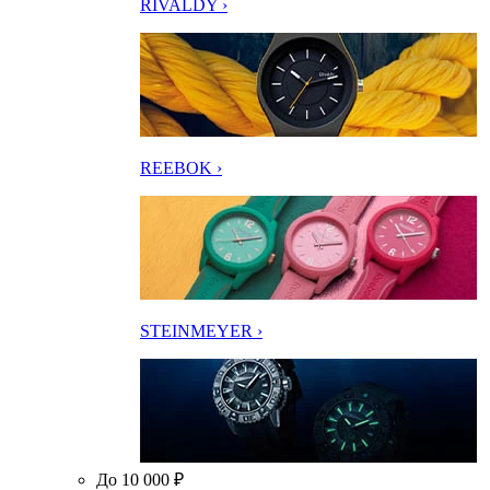
RIVALDY ›
REEBOK ›
STEINMEYER ›
До 10 000 ₽