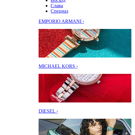
Восход
Слава
Спецназ
EMPORIO ARMANI ›
MICHAEL KORS ›
DIESEL ›