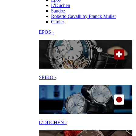
L'Duchen
Sandoz
Roberto Cavalli by Franck Muller
Cimier
EPOS ›
SEIKO ›
L’DUCHEN ›