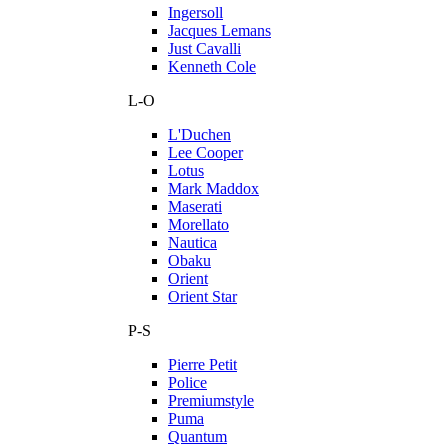
Ingersoll
Jacques Lemans
Just Cavalli
Kenneth Cole
L-O
L'Duchen
Lee Cooper
Lotus
Mark Maddox
Maserati
Morellato
Nautica
Obaku
Orient
Orient Star
P-S
Pierre Petit
Police
Premiumstyle
Puma
Quantum