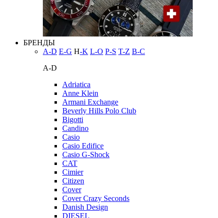
БРЕНДЫ
A-D
E-G
H
-K
L-O
P-S
T-Z
В-С
A-D
Adriatica
Anne Klein
Armani Exchange
Beverly Hills Polo Club
Bigotti
Candino
Casio
Casio Edifice
Casio G-Shock
CAT
Cimier
Citizen
Cover
Cover Crazy Seconds
Danish Design
DIESEL