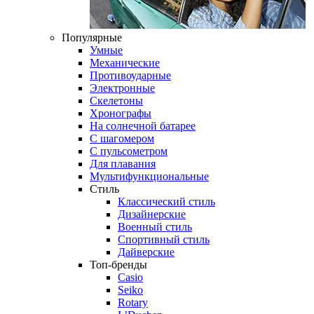
Популярные
Умные
Механические
Противоударные
Электронные
Скелетоны
Хронографы
На солнечной батарее
С шагомером
С пульсометром
Для плавания
Мультифункциональные
Стиль
Классический стиль
Дизайнерские
Военный стиль
Спортивный стиль
Дайверские
Топ-бренды
Casio
Seiko
Rotary