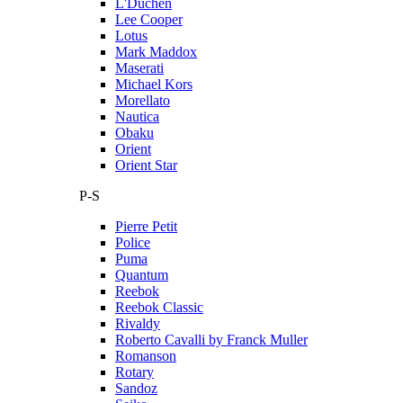
L'Duchen
Lee Cooper
Lotus
Mark Maddox
Maserati
Michael Kors
Morellato
Nautica
Obaku
Orient
Orient Star
P-S
Pierre Petit
Police
Puma
Quantum
Reebok
Reebok Classic
Rivaldy
Roberto Cavalli by Franck Muller
Romanson
Rotary
Sandoz