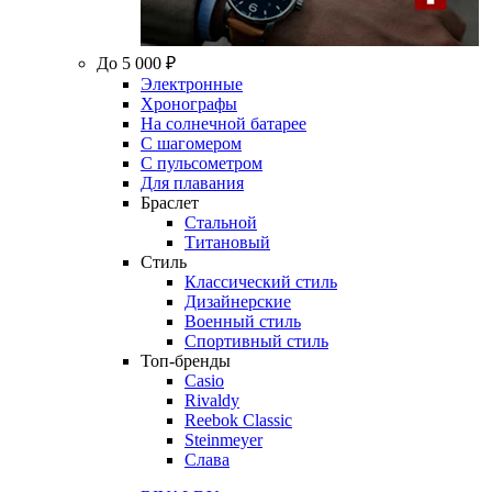
До 5 000 ₽
Электронные
Хронографы
На солнечной батарее
С шагомером
С пульсометром
Для плавания
Браслет
Стальной
Титановый
Стиль
Классический стиль
Дизайнерские
Военный стиль
Спортивный стиль
Топ-бренды
Casio
Rivaldy
Reebok Classic
Steinmeyer
Слава