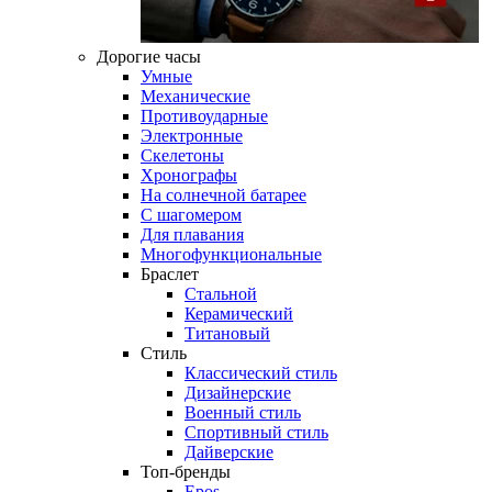
Дорогие часы
Умные
Механические
Противоударные
Электронные
Скелетоны
Хронографы
На солнечной батарее
С шагомером
Для плавания
Многофункциональные
Браслет
Стальной
Керамический
Титановый
Стиль
Классический стиль
Дизайнерские
Военный стиль
Спортивный стиль
Дайверские
Топ-бренды
Epos