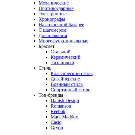
Механические
Противоударные
Электронные
Хронографы
На солнечной батарее
С шагомером
Для плавания
Многофункциональные
Браслет
Стальной
Керамический
Титановый
Стиль
Классический стиль
Дизайнерские
Военный стиль
Спортивный стиль
Топ-бренды
Danish Design
Romanson
Reebok
Mark Maddox
Casio
Gryon