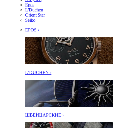
Epos
L'Duchen
Orient Star
Seiko
EPOS ›
L’DUCHEN ›
ШВЕЙЦАРСКИЕ ›