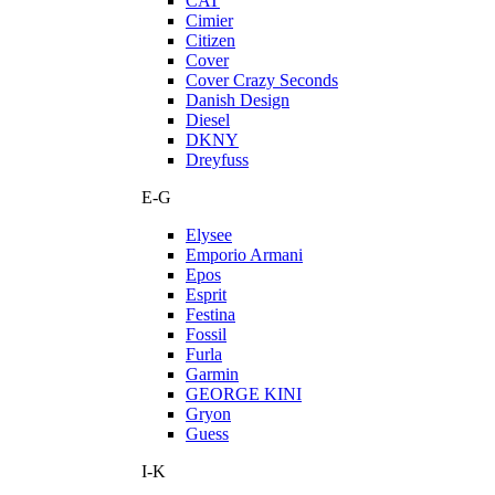
CAT
Cimier
Citizen
Cover
Cover Crazy Seconds
Danish Design
Diesel
DKNY
Dreyfuss
E-G
Elysee
Emporio Armani
Epos
Esprit
Festina
Fossil
Furla
Garmin
GEORGE KINI
Gryon
Guess
I-K