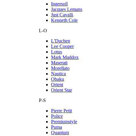
Ingersoll
Jacques Lemans
Just Cavalli
Kenneth Cole
L-O
L'Duchen
Lee Cooper
Lotus
Mark Maddox
Maserati
Morellato
Nautica
Obaku
Orient
Orient Star
P-S
Pierre Petit
Police
Premiumstyle
Puma
Quantum