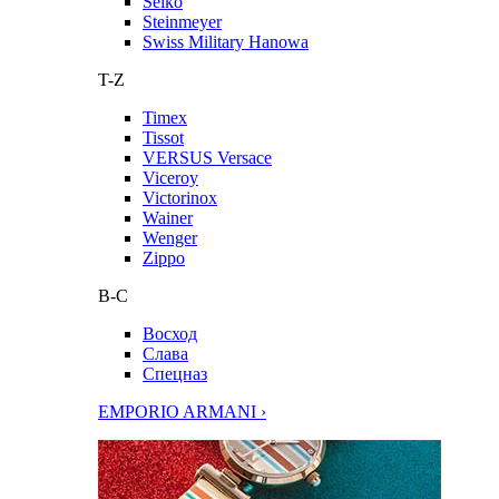
Seiko
Steinmeyer
Swiss Military Hanowa
T-Z
Timex
Tissot
VERSUS Versace
Viceroy
Victorinox
Wainer
Wenger
Zippo
В-С
Восход
Слава
Спецназ
EMPORIO ARMANI ›