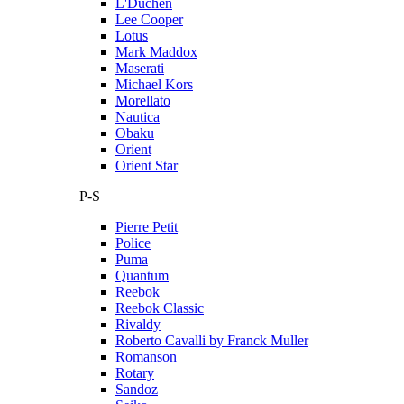
L'Duchen
Lee Cooper
Lotus
Mark Maddox
Maserati
Michael Kors
Morellato
Nautica
Obaku
Orient
Orient Star
P-S
Pierre Petit
Police
Puma
Quantum
Reebok
Reebok Classic
Rivaldy
Roberto Cavalli by Franck Muller
Romanson
Rotary
Sandoz