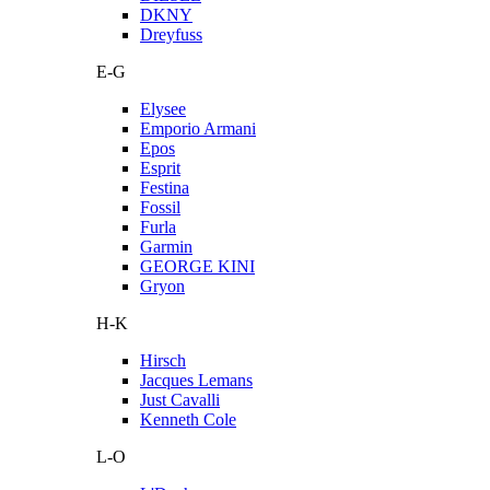
DKNY
Dreyfuss
E-G
Elysee
Emporio Armani
Epos
Esprit
Festina
Fossil
Furla
Garmin
GEORGE KINI
Gryon
H-K
Hirsch
Jacques Lemans
Just Cavalli
Kenneth Cole
L-O