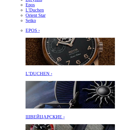
Epos
L'Duchen
Orient Star
Seiko
EPOS ›
L’DUCHEN ›
ШВЕЙЦАРСКИЕ ›