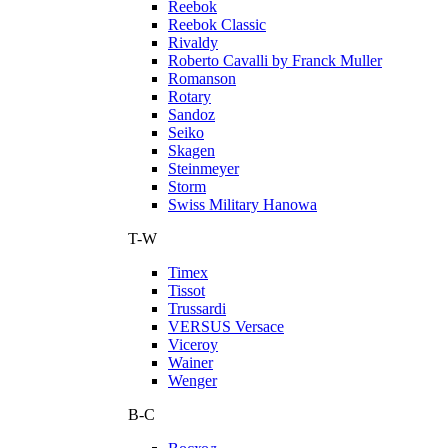
Reebok
Reebok Classic
Rivaldy
Roberto Cavalli by Franck Muller
Romanson
Rotary
Sandoz
Seiko
Skagen
Steinmeyer
Storm
Swiss Military Hanowa
T-W
Timex
Tissot
Trussardi
VERSUS Versace
Viceroy
Wainer
Wenger
В-С