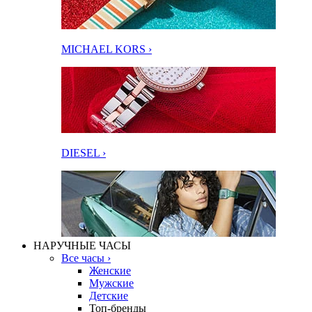
MICHAEL KORS ›
DIESEL ›
НАРУЧНЫЕ ЧАСЫ
Все часы ›
Женские
Мужские
Детские
Топ-бренды