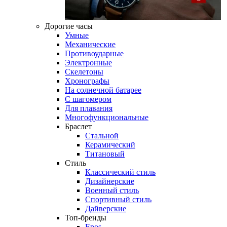
Дорогие часы
Умные
Механические
Противоударные
Электронные
Скелетоны
Хронографы
На солнечной батарее
С шагомером
Для плавания
Многофункциональные
Браслет
Стальной
Керамический
Титановый
Стиль
Классический стиль
Дизайнерские
Военный стиль
Спортивный стиль
Дайверские
Топ-бренды
Epos