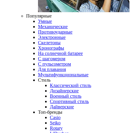
Популярные
Умные
Механические
Противоударные
Электронные
Скелетоны
Хронографы
На солнечной батарее
С шагомером
С пульсометром
Для плавания
Мультифункциональные
Стиль
Классический стиль
Дизайнерские
Военный стиль
Спортивный стиль
Дайверские
Топ-бренды
Casio
Seiko
Rotary