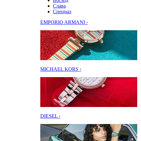
Восход
Слава
Спецназ
EMPORIO ARMANI ›
MICHAEL KORS ›
DIESEL ›