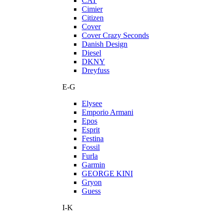
CAT
Cimier
Citizen
Cover
Cover Crazy Seconds
Danish Design
Diesel
DKNY
Dreyfuss
E-G
Elysee
Emporio Armani
Epos
Esprit
Festina
Fossil
Furla
Garmin
GEORGE KINI
Gryon
Guess
I-K