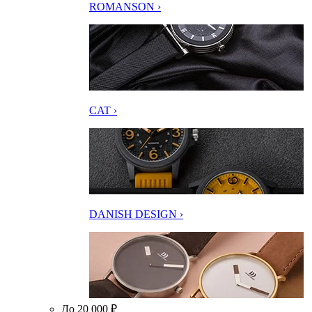
ROMANSON ›
CAT ›
DANISH DESIGN ›
До 20 000 ₽