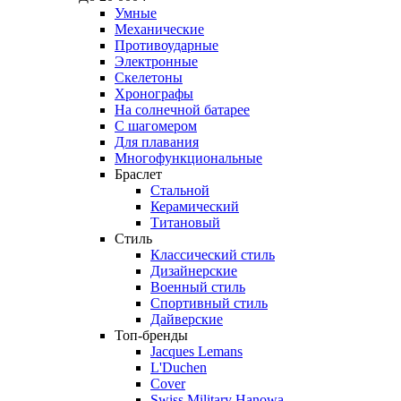
Умные
Механические
Противоударные
Электронные
Скелетоны
Хронографы
На солнечной батарее
С шагомером
Для плавания
Многофункциональные
Браслет
Стальной
Керамический
Титановый
Стиль
Классический стиль
Дизайнерские
Военный стиль
Спортивный стиль
Дайверские
Топ-бренды
Jacques Lemans
L'Duchen
Cover
Swiss Military Hanowa