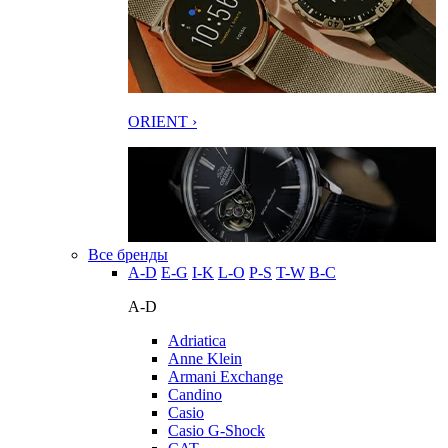
ORIENT ›
Все бренды
A-D
E-G
I-K
L-O
P-S
T-W
В-С
A-D
Adriatica
Anne Klein
Armani Exchange
Candino
Casio
Casio G-Shock