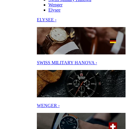
Wenger
Elysee
ELYSEE ›
SWISS MILITARY HANOVA ›
WENGER ›