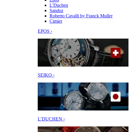
L'Duchen
Sandoz
Roberto Cavalli by Franck Muller
Cimier
EPOS ›
SEIKO ›
L’DUCHEN ›