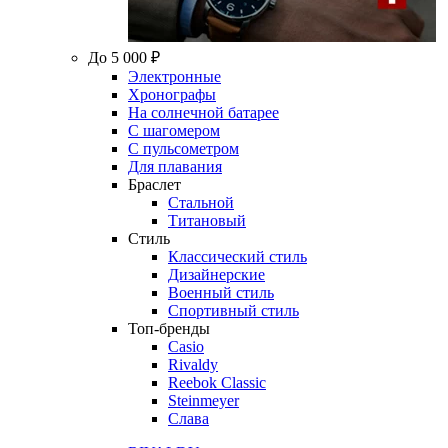
До 5 000 ₽
Электронные
Хронографы
На солнечной батарее
С шагомером
С пульсометром
Для плавания
Браслет
Стальной
Титановый
Стиль
Классический стиль
Дизайнерские
Военный стиль
Спортивный стиль
Топ-бренды
Casio
Rivaldy
Reebok Classic
Steinmeyer
Слава