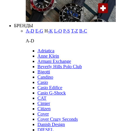
БРЕНДЫ
A-D
E-G
H
-K
L-O
P-S
T-Z
В-С
A-D
Adriatica
Anne Klein
Armani Exchange
Beverly Hills Polo Club
Bigotti
Candino
Casio
Casio Edifice
Casio G-Shock
CAT
Cimier
Citizen
Cover
Cover Crazy Seconds
Danish Design
DIESEL