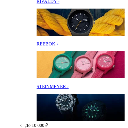
RIVALDY ›
REEBOK ›
STEINMEYER ›
До 10 000 ₽