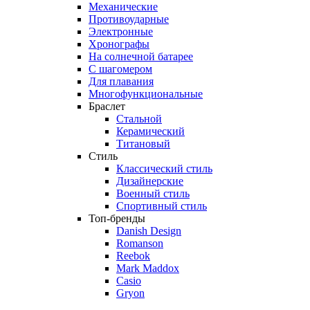
Механические
Противоударные
Электронные
Хронографы
На солнечной батарее
С шагомером
Для плавания
Многофункциональные
Браслет
Стальной
Керамический
Титановый
Стиль
Классический стиль
Дизайнерские
Военный стиль
Спортивный стиль
Топ-бренды
Danish Design
Romanson
Reebok
Mark Maddox
Casio
Gryon