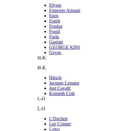
Elysee
Emporio Armani
Epos
Esprit
Festina
Fossil
Furla
Garmin
GEORGE KINI
Gryon
H-K
H-K
Hirsch
Jacques Lemans
Just Cavalli
Kenneth Cole
L-O
L-O
L'Duchen
Lee Cooper
Lotus