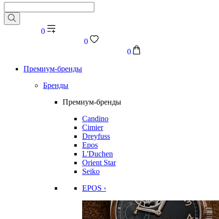
0
0
0
Премиум-бренды
Бренды
Премиум-бренды
Candino
Cimier
Dreyfuss
Epos
L'Duchen
Orient Star
Seiko
EPOS ›