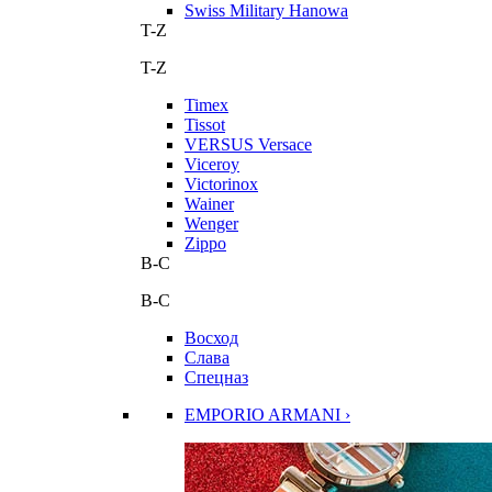
Swiss Military Hanowa
T-Z
T-Z
Timex
Tissot
VERSUS Versace
Viceroy
Victorinox
Wainer
Wenger
Zippo
В-С
В-С
Восход
Слава
Спецназ
EMPORIO ARMANI ›