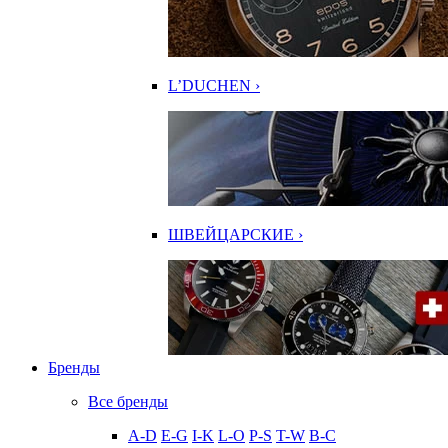
L’DUCHEN ›
ШВЕЙЦАРСКИЕ ›
Бренды
Все бренды
A-D
E-G
I-K
L-O
P-S
T-W
В-С