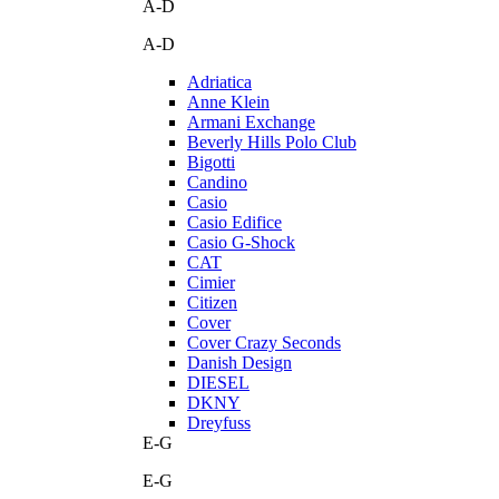
A-D
A-D
Adriatica
Anne Klein
Armani Exchange
Beverly Hills Polo Club
Bigotti
Candino
Casio
Casio Edifice
Casio G-Shock
CAT
Cimier
Citizen
Cover
Cover Crazy Seconds
Danish Design
DIESEL
DKNY
Dreyfuss
E-G
E-G