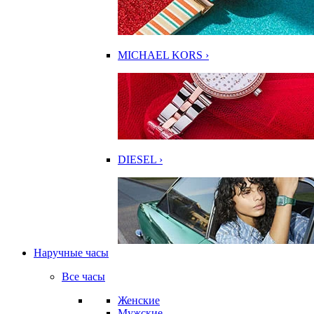
MICHAEL KORS ›
DIESEL ›
Наручные часы
Все часы
Женские
Мужские