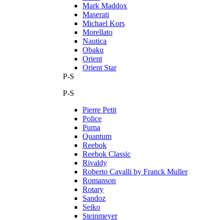
Mark Maddox
Maserati
Michael Kors
Morellato
Nautica
Obaku
Orient
Orient Star
P-S
P-S
Pierre Petit
Police
Puma
Quantum
Reebok
Reebok Classic
Rivaldy
Roberto Cavalli by Franck Muller
Romanson
Rotary
Sandoz
Seiko
Steinmeyer