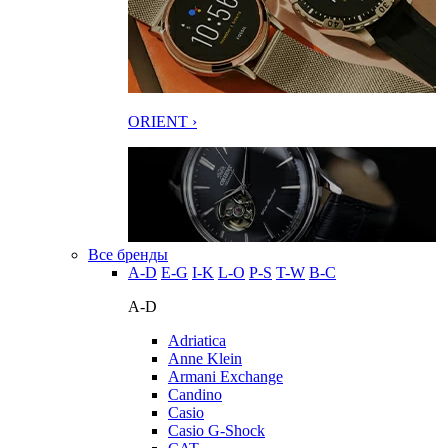
ORIENT ›
Все бренды
A-D
E-G
I-K
L-O
P-S
T-W
В-С
A-D
Adriatica
Anne Klein
Armani Exchange
Candino
Casio
Casio G-Shock