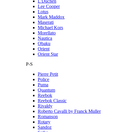
L'Duchen
Lee Cooper
Lotus
Mark Maddox
Maserati
Michael Kors
Morellato
Nautica
Obaku
Orient
Orient Star
P-S
Pierre Petit
Police
Puma
Quantum
Reebok
Reebok Classic
Rivaldy
Roberto Cavalli by Franck Muller
Romanson
Rotary
Sandoz