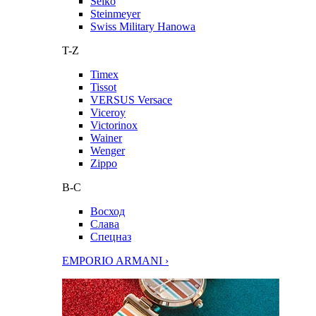
Seiko
Steinmeyer
Swiss Military Hanowa
T-Z
Timex
Tissot
VERSUS Versace
Viceroy
Victorinox
Wainer
Wenger
Zippo
В-С
Восход
Слава
Спецназ
EMPORIO ARMANI ›