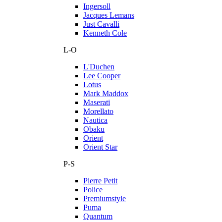
Ingersoll
Jacques Lemans
Just Cavalli
Kenneth Cole
L-O
L'Duchen
Lee Cooper
Lotus
Mark Maddox
Maserati
Morellato
Nautica
Obaku
Orient
Orient Star
P-S
Pierre Petit
Police
Premiumstyle
Puma
Quantum