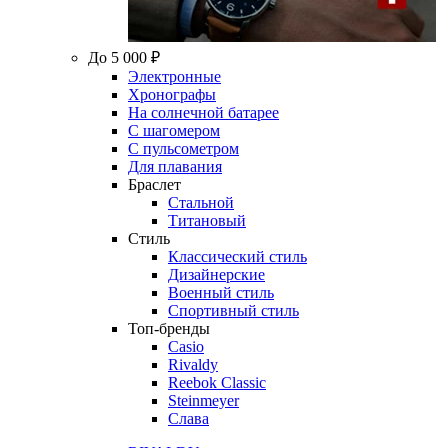
До 5 000 ₽
Электронные
Хронографы
На солнечной батарее
С шагомером
С пульсометром
Для плавания
Браслет
Стальной
Титановый
Стиль
Классический стиль
Дизайнерские
Военный стиль
Спортивный стиль
Топ-бренды
Casio
Rivaldy
Reebok Classic
Steinmeyer
Слава