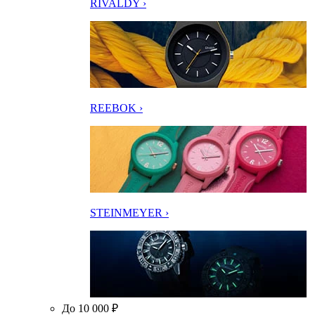
RIVALDY ›
REEBOK ›
STEINMEYER ›
До 10 000 ₽