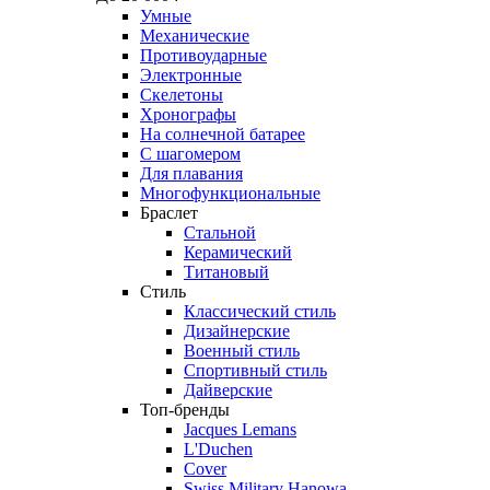
Умные
Механические
Противоударные
Электронные
Скелетоны
Хронографы
На солнечной батарее
С шагомером
Для плавания
Многофункциональные
Браслет
Стальной
Керамический
Титановый
Стиль
Классический стиль
Дизайнерские
Военный стиль
Спортивный стиль
Дайверские
Топ-бренды
Jacques Lemans
L'Duchen
Cover
Swiss Military Hanowa