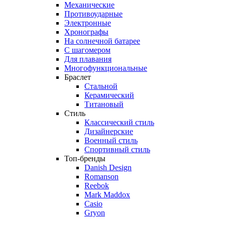
Механические
Противоударные
Электронные
Хронографы
На солнечной батарее
С шагомером
Для плавания
Многофункциональные
Браслет
Стальной
Керамический
Титановый
Стиль
Классический стиль
Дизайнерские
Военный стиль
Спортивный стиль
Топ-бренды
Danish Design
Romanson
Reebok
Mark Maddox
Casio
Gryon