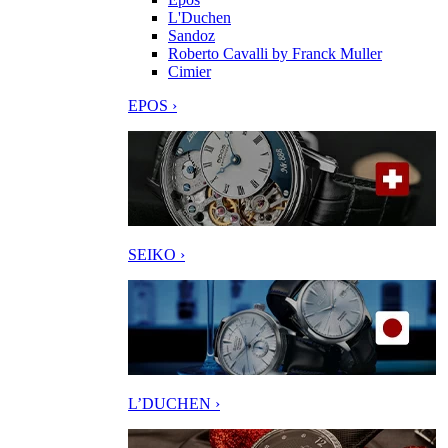
L'Duchen
Sandoz
Roberto Cavalli by Franck Muller
Cimier
EPOS ›
SEIKO ›
L’DUCHEN ›