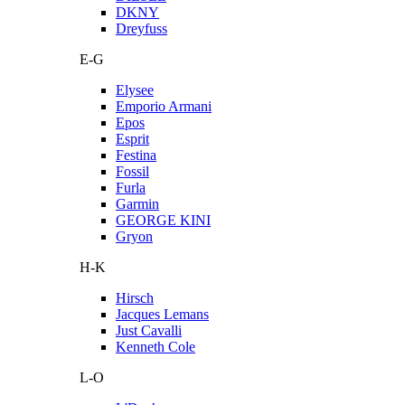
DKNY
Dreyfuss
E-G
Elysee
Emporio Armani
Epos
Esprit
Festina
Fossil
Furla
Garmin
GEORGE KINI
Gryon
H-K
Hirsch
Jacques Lemans
Just Cavalli
Kenneth Cole
L-O