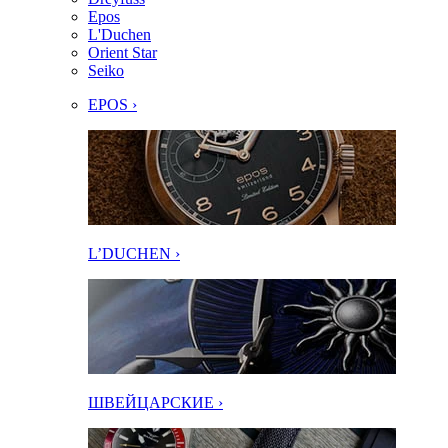
Epos
L'Duchen
Orient Star
Seiko
EPOS ›
L’DUCHEN ›
ШВЕЙЦАРСКИЕ ›