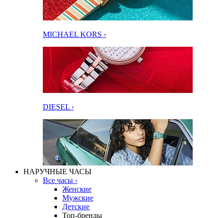
MICHAEL KORS ›
DIESEL ›
НАРУЧНЫЕ ЧАСЫ
Все часы ›
Женские
Мужские
Детские
Топ-бренды