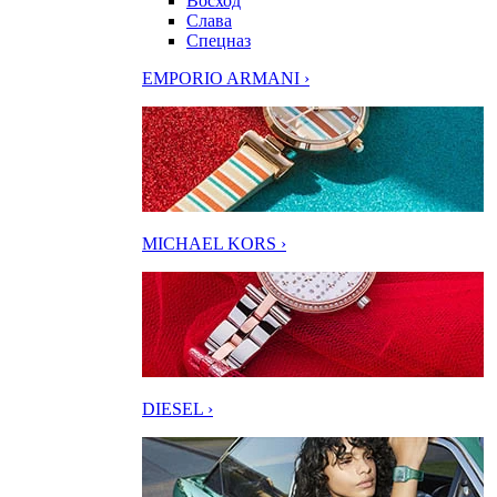
Восход
Слава
Спецназ
EMPORIO ARMANI ›
MICHAEL KORS ›
DIESEL ›