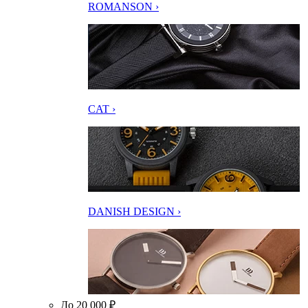
ROMANSON ›
CAT ›
DANISH DESIGN ›
До 20 000 ₽