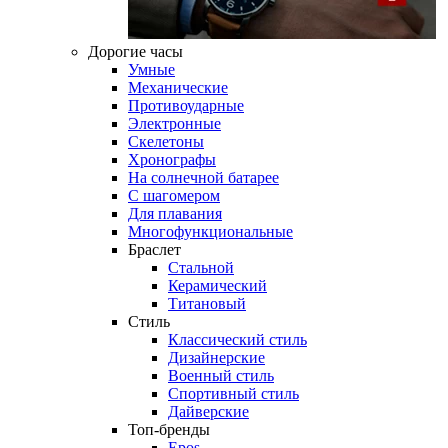
Дорогие часы
Умные
Механические
Противоударные
Электронные
Скелетоны
Хронографы
На солнечной батарее
С шагомером
Для плавания
Многофункциональные
Браслет
Стальной
Керамический
Титановый
Стиль
Классический стиль
Дизайнерские
Военный стиль
Спортивный стиль
Дайверские
Топ-бренды
Epos