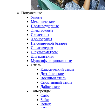
Популярные
Умные
Механические
Противоударные
Электронные
Скелетоны
Хронографы
На солнечной батарее
С шагомером
С пульсометром
Для плавания
Мультифункциональные
Стиль
Классический стиль
Дизайнерские
Военный стиль
Спортивный стиль
Дайверские
Топ-бренды
Casio
Seiko
Rotary