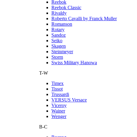
Reebok
Reebok Classic
Rivaldy
Roberto Cavalli by Franck Muller
Romanson
Rotary
Sandoz
Seiko
Skagen
Steinmeyer
Storm
Swiss Military Hanowa
T-W
Timex
Tissot
Trussardi
VERSUS Versace
Viceroy
Wainer
Wenger
В-С