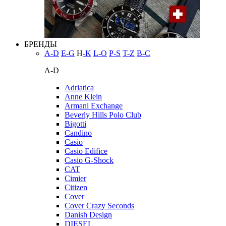
БРЕНДЫ
A-D
E-G
H
-K
L-O
P-S
T-Z
В-С
A-D
Adriatica
Anne Klein
Armani Exchange
Beverly Hills Polo Club
Bigotti
Candino
Casio
Casio Edifice
Casio G-Shock
CAT
Cimier
Citizen
Cover
Cover Crazy Seconds
Danish Design
DIESEL