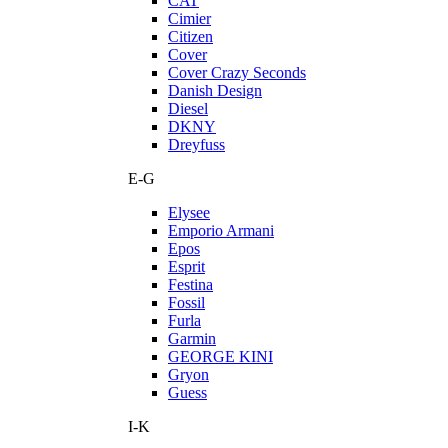
CAT
Cimier
Citizen
Cover
Cover Crazy Seconds
Danish Design
Diesel
DKNY
Dreyfuss
E-G
Elysee
Emporio Armani
Epos
Esprit
Festina
Fossil
Furla
Garmin
GEORGE KINI
Gryon
Guess
I-K