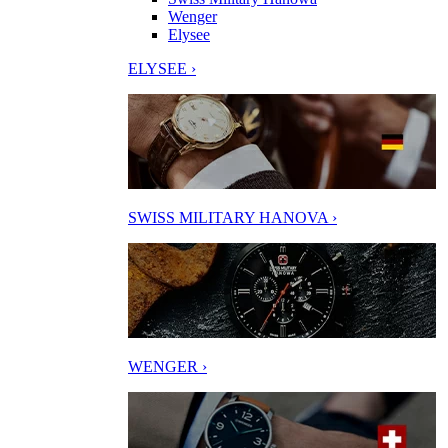
Wenger
Elysee
ELYSEE ›
SWISS MILITARY HANOVA ›
WENGER ›