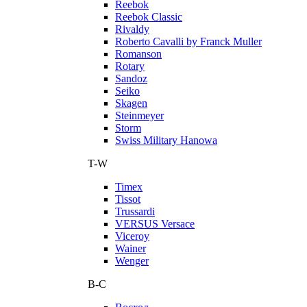
Reebok
Reebok Classic
Rivaldy
Roberto Cavalli by Franck Muller
Romanson
Rotary
Sandoz
Seiko
Skagen
Steinmeyer
Storm
Swiss Military Hanowa
T-W
Timex
Tissot
Trussardi
VERSUS Versace
Viceroy
Wainer
Wenger
В-С