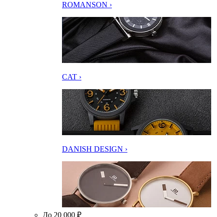
ROMANSON ›
CAT ›
DANISH DESIGN ›
До 20 000 ₽