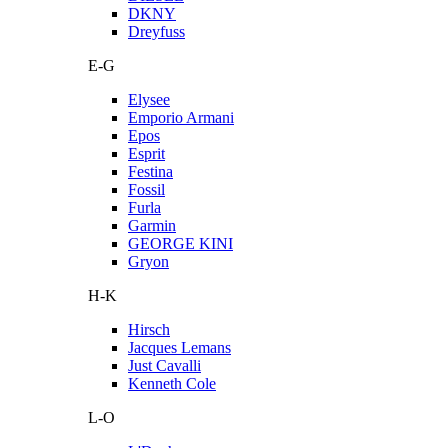
DKNY
Dreyfuss
E-G
Elysee
Emporio Armani
Epos
Esprit
Festina
Fossil
Furla
Garmin
GEORGE KINI
Gryon
H-K
Hirsch
Jacques Lemans
Just Cavalli
Kenneth Cole
L-O