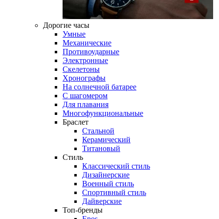
Дорогие часы
Умные
Механические
Противоударные
Электронные
Скелетоны
Хронографы
На солнечной батарее
С шагомером
Для плавания
Многофункциональные
Браслет
Стальной
Керамический
Титановый
Стиль
Классический стиль
Дизайнерские
Военный стиль
Спортивный стиль
Дайверские
Топ-бренды
Epos