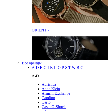
ORIENT ›
Все бренды
A-D
E-G
I-K
L-O
P-S
T-W
В-С
A-D
Adriatica
Anne Klein
Armani Exchange
Candino
Casio
Casio G-Shock