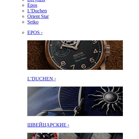
Epos
L'Duchen
Orient Star
Seiko
EPOS ›
L’DUCHEN ›
ШВЕЙЦАРСКИЕ ›