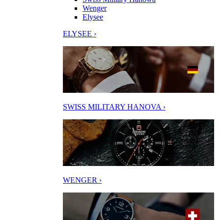
Wenger
Elysee
ELYSEE ›
SWISS MILITARY HANOVA ›
WENGER ›