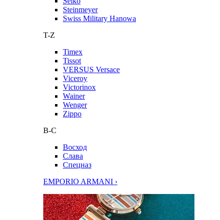
Seiko
Steinmeyer
Swiss Military Hanowa
T-Z
Timex
Tissot
VERSUS Versace
Viceroy
Victorinox
Wainer
Wenger
Zippo
В-С
Восход
Слава
Спецназ
EMPORIO ARMANI ›