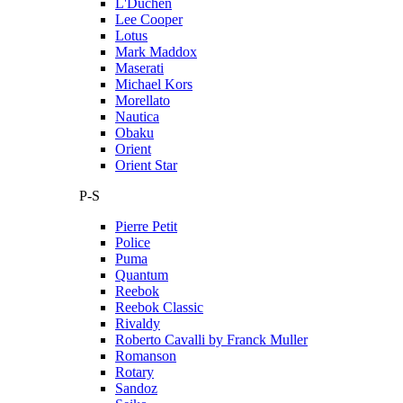
L'Duchen
Lee Cooper
Lotus
Mark Maddox
Maserati
Michael Kors
Morellato
Nautica
Obaku
Orient
Orient Star
P-S
Pierre Petit
Police
Puma
Quantum
Reebok
Reebok Classic
Rivaldy
Roberto Cavalli by Franck Muller
Romanson
Rotary
Sandoz