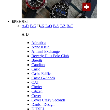
БРЕНДЫ
A-D
E-G
H
-K
L-O
P-S
T-Z
В-С
A-D
Adriatica
Anne Klein
Armani Exchange
Beverly Hills Polo Club
Bigotti
Candino
Casio
Casio Edifice
Casio G-Shock
CAT
Cimier
Citizen
Cover
Cover Crazy Seconds
Danish Design
DIESEL