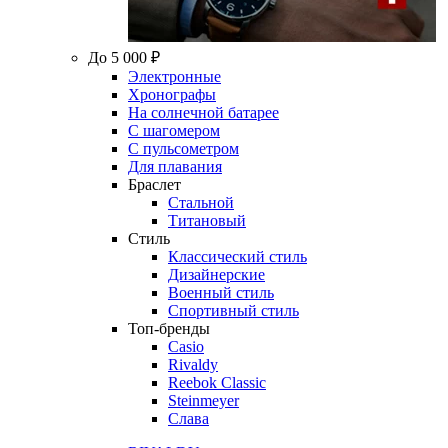
До 5 000 ₽
Электронные
Хронографы
На солнечной батарее
С шагомером
С пульсометром
Для плавания
Браслет
Стальной
Титановый
Стиль
Классический стиль
Дизайнерские
Военный стиль
Спортивный стиль
Топ-бренды
Casio
Rivaldy
Reebok Classic
Steinmeyer
Слава