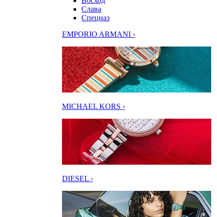
Восход
Слава
Спецназ
EMPORIO ARMANI ›
MICHAEL KORS ›
DIESEL ›