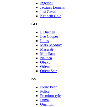
Ingersoll
Jacques Lemans
Just Cavalli
Kenneth Cole
L-O
L'Duchen
Lee Cooper
Lotus
Mark Maddox
Maserati
Morellato
Nautica
Obaku
Orient
Orient Star
P-S
Pierre Petit
Police
Premiumstyle
Puma
Quantum