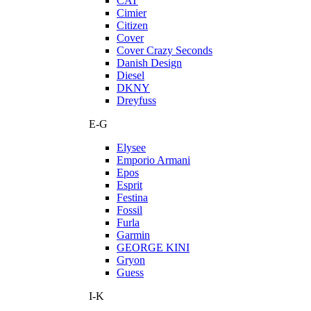
CAT
Cimier
Citizen
Cover
Cover Crazy Seconds
Danish Design
Diesel
DKNY
Dreyfuss
E-G
Elysee
Emporio Armani
Epos
Esprit
Festina
Fossil
Furla
Garmin
GEORGE KINI
Gryon
Guess
I-K