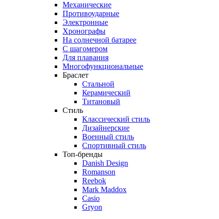
Механические
Противоударные
Электронные
Хронографы
На солнечной батарее
С шагомером
Для плавания
Многофункциональные
Браслет
Стальной
Керамический
Титановый
Стиль
Классический стиль
Дизайнерские
Военный стиль
Спортивный стиль
Топ-бренды
Danish Design
Romanson
Reebok
Mark Maddox
Casio
Gryon