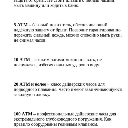
защита от брызг. Не стоит плавать с такими часами,
мыть машину или ходить в баню.
5 АТМ
– базовый показатель, обеспечивающий
надёжную защиту от брызг. Позволит гарантированно
пережить сильный дождь, можно спокойно мыть руки,
не снимая часов.
10 АТМ
– с таким часами можно плавать, не
погружаясь, избегая сильных ударов о воду.
20 АТМ и более
– класс дайверских часов для
подводного плавания. Часто имеют завинчивающуюся
заводную головку.
100 АТМ
– профессиональные дайверские часы для
экстремального глубоководного погружения. Как
правило оборудованы гелиевым клапаном.