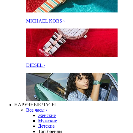
MICHAEL KORS ›
DIESEL ›
НАРУЧНЫЕ ЧАСЫ
Все часы ›
Женские
Мужские
Детские
Топ-бренды