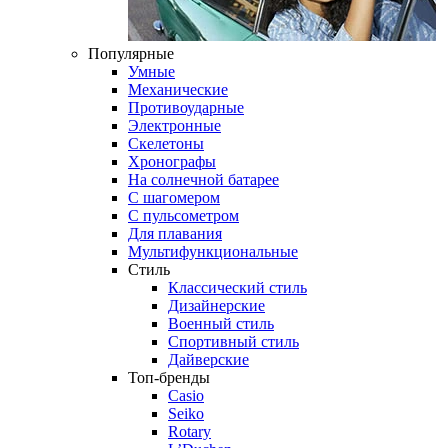
Популярные
Умные
Механические
Противоударные
Электронные
Скелетоны
Хронографы
На солнечной батарее
С шагомером
С пульсометром
Для плавания
Мультифункциональные
Стиль
Классический стиль
Дизайнерские
Военный стиль
Спортивный стиль
Дайверские
Топ-бренды
Casio
Seiko
Rotary