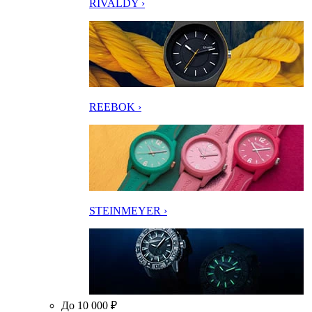
RIVALDY ›
REEBOK ›
STEINMEYER ›
До 10 000 ₽