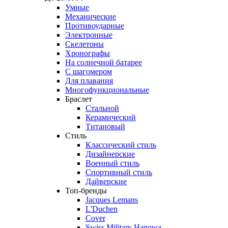
Умные
Механические
Противоударные
Электронные
Скелетоны
Хронографы
На солнечной батарее
С шагомером
Для плавания
Многофункциональные
Браслет
Стальной
Керамический
Титановый
Стиль
Классический стиль
Дизайнерские
Военный стиль
Спортивный стиль
Дайверские
Топ-бренды
Jacques Lemans
L'Duchen
Cover
Swiss Military Hanowa