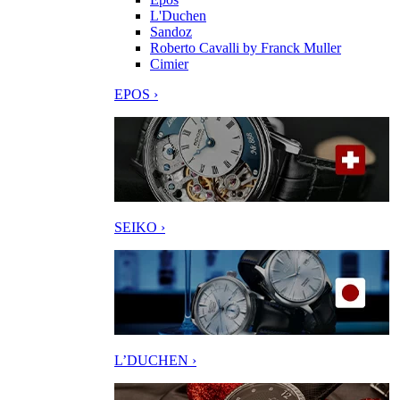
L'Duchen
Sandoz
Roberto Cavalli by Franck Muller
Cimier
EPOS ›
SEIKO ›
L’DUCHEN ›