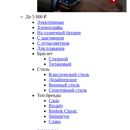
До 5 000 ₽
Электронные
Хронографы
На солнечной батарее
С шагомером
С пульсометром
Для плавания
Браслет
Стальной
Титановый
Стиль
Классический стиль
Дизайнерские
Военный стиль
Спортивный стиль
Топ-бренды
Casio
Rivaldy
Reebok Classic
Steinmeyer
Слава