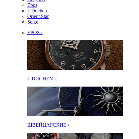
Epos
L'Duchen
Orient Star
Seiko
EPOS ›
L’DUCHEN ›
ШВЕЙЦАРСКИЕ ›