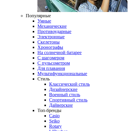
Популярные
Умные
Механические
Противоударные
Электронные
Скелетоны
Хронографы
На солнечной батарее
С шагомером
С пульсометром
Для плавания
Мультифункциональные
Стиль
Классический стиль
Дизайнерские
Военный стиль
Спортивный стиль
Дайверские
Топ-бренды
Casio
Seiko
Rotary