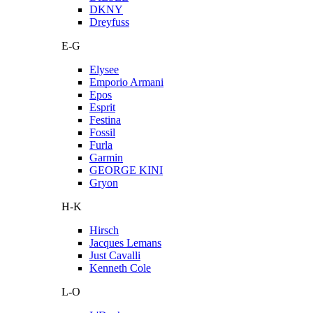
DKNY
Dreyfuss
E-G
Elysee
Emporio Armani
Epos
Esprit
Festina
Fossil
Furla
Garmin
GEORGE KINI
Gryon
H-K
Hirsch
Jacques Lemans
Just Cavalli
Kenneth Cole
L-O