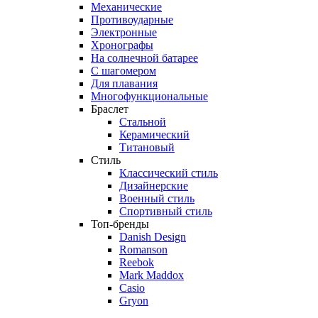
Механические
Противоударные
Электронные
Хронографы
На солнечной батарее
С шагомером
Для плавания
Многофункциональные
Браслет
Стальной
Керамический
Титановый
Стиль
Классический стиль
Дизайнерские
Военный стиль
Спортивный стиль
Топ-бренды
Danish Design
Romanson
Reebok
Mark Maddox
Casio
Gryon