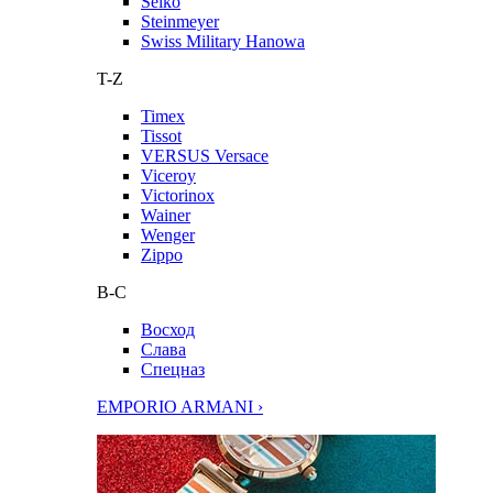
Seiko
Steinmeyer
Swiss Military Hanowa
T-Z
Timex
Tissot
VERSUS Versace
Viceroy
Victorinox
Wainer
Wenger
Zippo
В-С
Восход
Слава
Спецназ
EMPORIO ARMANI ›