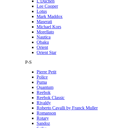
L'Duchen
Lee Cooper
Lotus
Mark Maddox
Maserati
Michael Kors
Morellato
Nautica
Obaku
Orient
Orient Star
P-S
Pierre Petit
Police
Puma
Quantum
Reebok
Reebok Classic
Rivaldy
Roberto Cavalli by Franck Muller
Romanson
Rotary
Sandoz