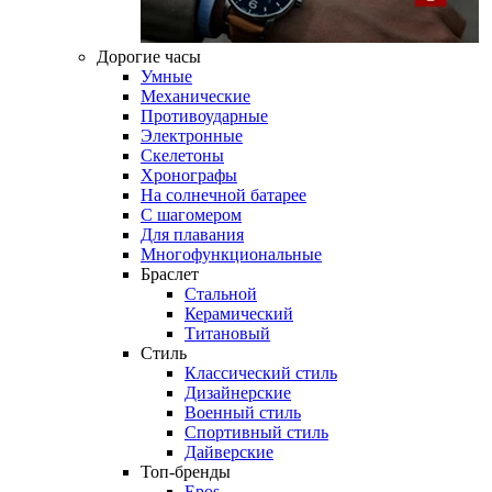
Дорогие часы
Умные
Механические
Противоударные
Электронные
Скелетоны
Хронографы
На солнечной батарее
С шагомером
Для плавания
Многофункциональные
Браслет
Стальной
Керамический
Титановый
Стиль
Классический стиль
Дизайнерские
Военный стиль
Спортивный стиль
Дайверские
Топ-бренды
Epos