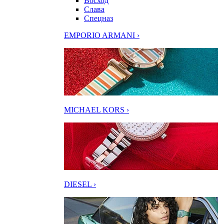
Восход
Слава
Спецназ
EMPORIO ARMANI ›
MICHAEL KORS ›
DIESEL ›