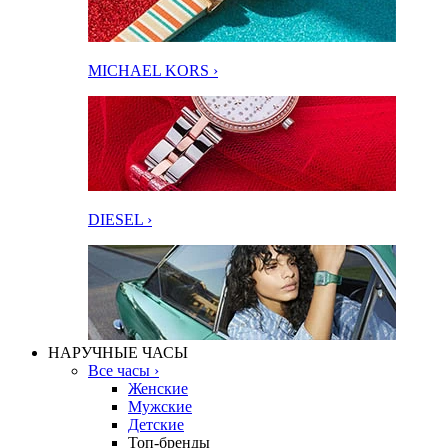
MICHAEL KORS ›
DIESEL ›
НАРУЧНЫЕ ЧАСЫ
Все часы ›
Женские
Мужские
Детские
Топ-бренды