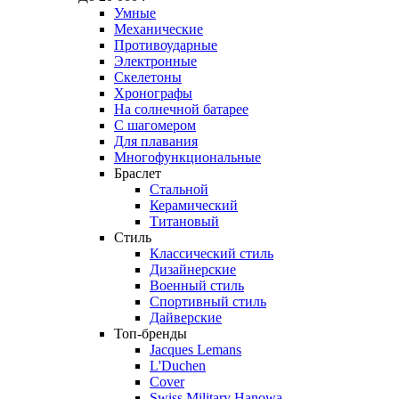
Умные
Механические
Противоударные
Электронные
Скелетоны
Хронографы
На солнечной батарее
С шагомером
Для плавания
Многофункциональные
Браслет
Стальной
Керамический
Титановый
Стиль
Классический стиль
Дизайнерские
Военный стиль
Спортивный стиль
Дайверские
Топ-бренды
Jacques Lemans
L'Duchen
Cover
Swiss Military Hanowa