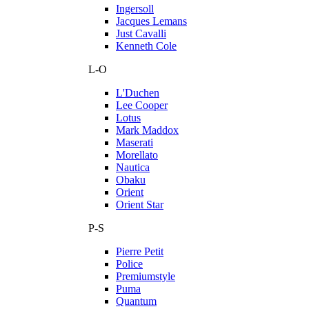
Ingersoll
Jacques Lemans
Just Cavalli
Kenneth Cole
L-O
L'Duchen
Lee Cooper
Lotus
Mark Maddox
Maserati
Morellato
Nautica
Obaku
Orient
Orient Star
P-S
Pierre Petit
Police
Premiumstyle
Puma
Quantum