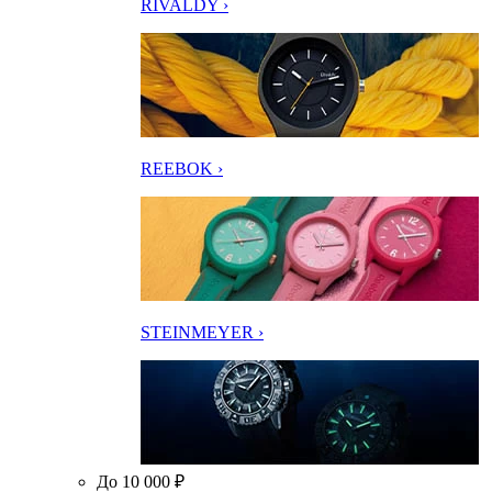
RIVALDY ›
REEBOK ›
STEINMEYER ›
До 10 000 ₽