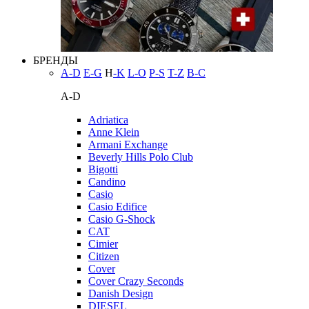
БРЕНДЫ
A-D
E-G
H
-K
L-O
P-S
T-Z
В-С
A-D
Adriatica
Anne Klein
Armani Exchange
Beverly Hills Polo Club
Bigotti
Candino
Casio
Casio Edifice
Casio G-Shock
CAT
Cimier
Citizen
Cover
Cover Crazy Seconds
Danish Design
DIESEL