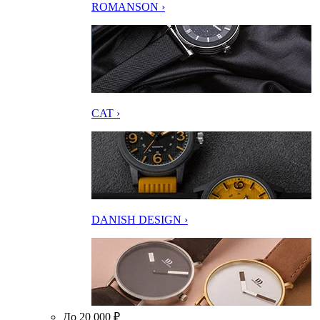
ROMANSON ›
CAT ›
DANISH DESIGN ›
До 20 000 ₽