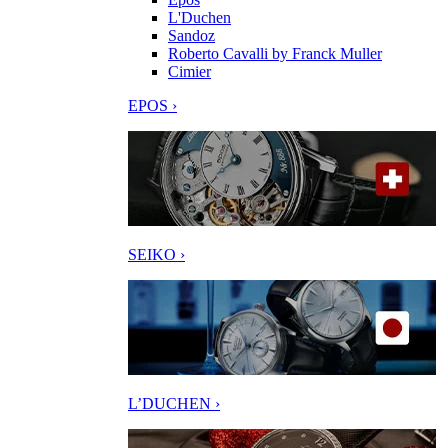
L'Duchen
Sandoz
Roberto Cavalli by Franck Muller
Cimier
EPOS ›
SEIKO ›
L’DUCHEN ›