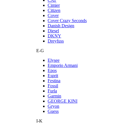
CAT
Cimier
Citizen
Cover
Cover Crazy Seconds
Danish Design
Diesel
DKNY
Dreyfuss
E-G
Elysee
Emporio Armani
Epos
Esprit
Festina
Fossil
Furla
Garmin
GEORGE KINI
Gryon
Guess
I-K