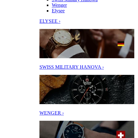
Wenger
Elysee
ELYSEE ›
SWISS MILITARY HANOVA ›
WENGER ›