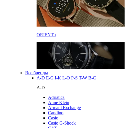
ORIENT ›
Все бренды
A-D
E-G
I-K
L-O
P-S
T-W
В-С
A-D
Adriatica
Anne Klein
Armani Exchange
Candino
Casio
Casio G-Shock