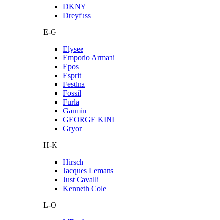
DKNY
Dreyfuss
E-G
Elysee
Emporio Armani
Epos
Esprit
Festina
Fossil
Furla
Garmin
GEORGE KINI
Gryon
H-K
Hirsch
Jacques Lemans
Just Cavalli
Kenneth Cole
L-O