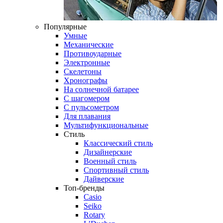
Популярные
Умные
Механические
Противоударные
Электронные
Скелетоны
Хронографы
На солнечной батарее
С шагомером
С пульсометром
Для плавания
Мультифункциональные
Стиль
Классический стиль
Дизайнерские
Военный стиль
Спортивный стиль
Дайверские
Топ-бренды
Casio
Seiko
Rotary