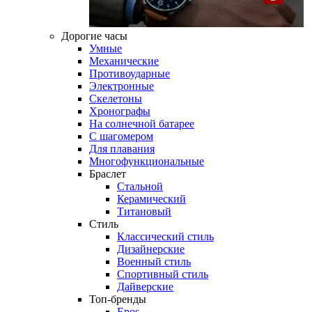
Дорогие часы
Умные
Механические
Противоударные
Электронные
Скелетоны
Хронографы
На солнечной батарее
С шагомером
Для плавания
Многофункциональные
Браслет
Стальной
Керамический
Титановый
Стиль
Классический стиль
Дизайнерские
Военный стиль
Спортивный стиль
Дайверские
Топ-бренды
Epos