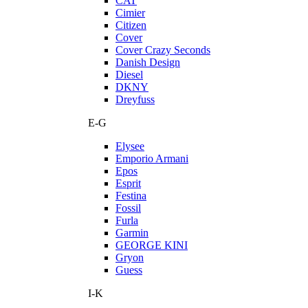
CAT
Cimier
Citizen
Cover
Cover Crazy Seconds
Danish Design
Diesel
DKNY
Dreyfuss
E-G
Elysee
Emporio Armani
Epos
Esprit
Festina
Fossil
Furla
Garmin
GEORGE KINI
Gryon
Guess
I-K