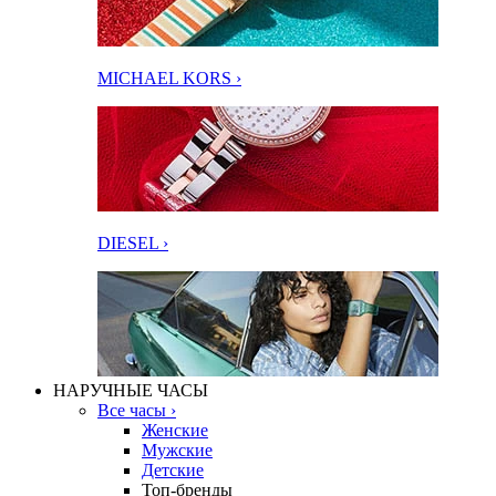
MICHAEL KORS ›
DIESEL ›
НАРУЧНЫЕ ЧАСЫ
Все часы ›
Женские
Мужские
Детские
Топ-бренды