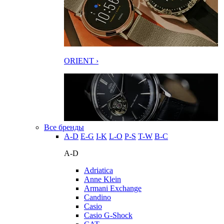
ORIENT ›
Все бренды
A-D
E-G
I-K
L-O
P-S
T-W
В-С
A-D
Adriatica
Anne Klein
Armani Exchange
Candino
Casio
Casio G-Shock