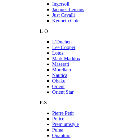
Ingersoll
Jacques Lemans
Just Cavalli
Kenneth Cole
L-O
L'Duchen
Lee Cooper
Lotus
Mark Maddox
Maserati
Morellato
Nautica
Obaku
Orient
Orient Star
P-S
Pierre Petit
Police
Premiumstyle
Puma
Quantum