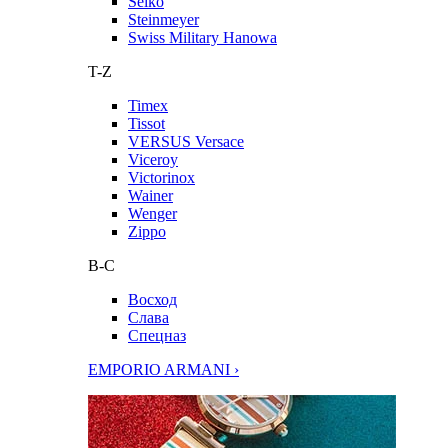
Seiko
Steinmeyer
Swiss Military Hanowa
T-Z
Timex
Tissot
VERSUS Versace
Viceroy
Victorinox
Wainer
Wenger
Zippo
В-С
Восход
Слава
Спецназ
EMPORIO ARMANI ›