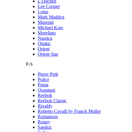
L'Duchen
Lee Cooper
Lotus
Mark Maddox
Maserati
Michael Kors
Morellato
Nautica
Obaku
Orient
Orient Star
P-S
Pierre Petit
Police
Puma
Quantum
Reebok
Reebok Classic
Rivaldy
Roberto Cavalli by Franck Muller
Romanson
Rotary
Sandoz