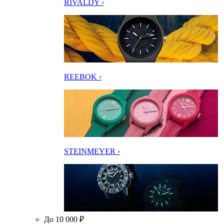
RIVALDY ›
REEBOK ›
STEINMEYER ›
До 10 000 ₽