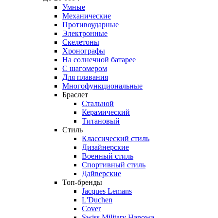
Умные
Механические
Противоударные
Электронные
Скелетоны
Хронографы
На солнечной батарее
С шагомером
Для плавания
Многофункциональные
Браслет
Стальной
Керамический
Титановый
Стиль
Классический стиль
Дизайнерские
Военный стиль
Спортивный стиль
Дайверские
Топ-бренды
Jacques Lemans
L'Duchen
Cover
Swiss Military Hanowa