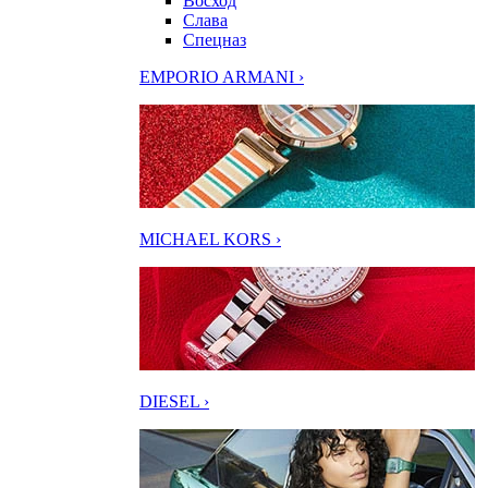
Восход
Слава
Спецназ
EMPORIO ARMANI ›
MICHAEL KORS ›
DIESEL ›