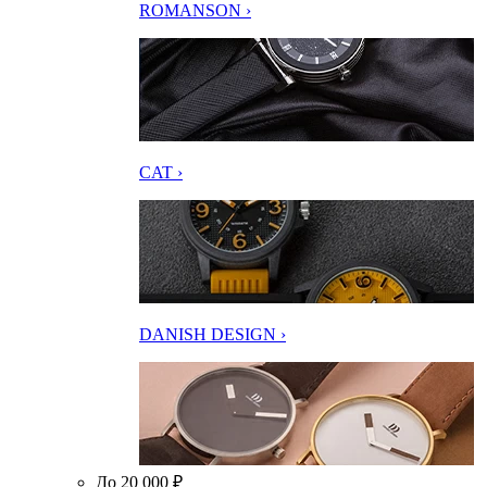
ROMANSON ›
CAT ›
DANISH DESIGN ›
До 20 000 ₽