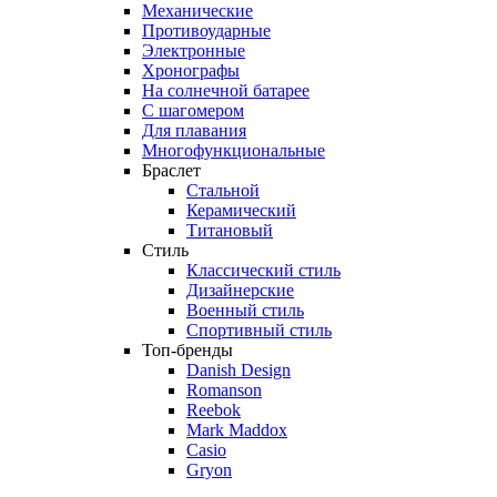
Механические
Противоударные
Электронные
Хронографы
На солнечной батарее
С шагомером
Для плавания
Многофункциональные
Браслет
Стальной
Керамический
Титановый
Стиль
Классический стиль
Дизайнерские
Военный стиль
Спортивный стиль
Топ-бренды
Danish Design
Romanson
Reebok
Mark Maddox
Casio
Gryon