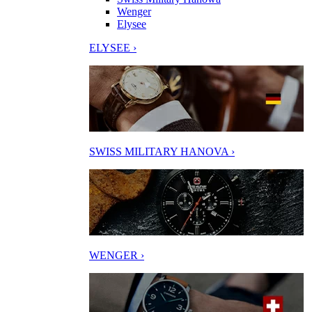
Wenger
Elysee
ELYSEE ›
SWISS MILITARY HANOVA ›
WENGER ›