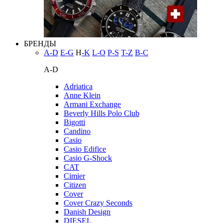
БРЕНДЫ
A-D
E-G
H
-K
L-O
P-S
T-Z
В-С
A-D
Adriatica
Anne Klein
Armani Exchange
Beverly Hills Polo Club
Bigotti
Candino
Casio
Casio Edifice
Casio G-Shock
CAT
Cimier
Citizen
Cover
Cover Crazy Seconds
Danish Design
DIESEL