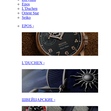
Epos
L'Duchen
Orient Star
Seiko
EPOS ›
L’DUCHEN ›
ШВЕЙЦАРСКИЕ ›