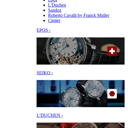
L'Duchen
Sandoz
Roberto Cavalli by Franck Muller
Cimier
EPOS ›
SEIKO ›
L’DUCHEN ›