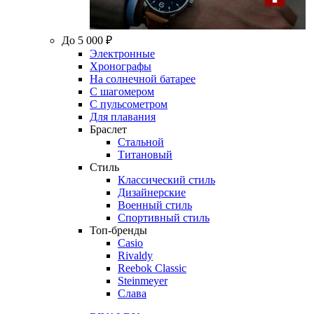
До 5 000 ₽
Электронные
Хронографы
На солнечной батарее
С шагомером
С пульсометром
Для плавания
Браслет
Стальной
Титановый
Стиль
Классический стиль
Дизайнерские
Военный стиль
Спортивный стиль
Топ-бренды
Casio
Rivaldy
Reebok Classic
Steinmeyer
Слава