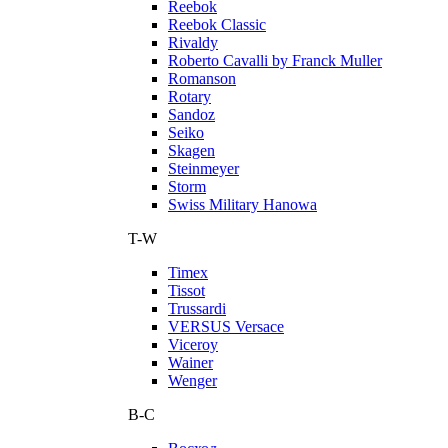
Reebok
Reebok Classic
Rivaldy
Roberto Cavalli by Franck Muller
Romanson
Rotary
Sandoz
Seiko
Skagen
Steinmeyer
Storm
Swiss Military Hanowa
T-W
Timex
Tissot
Trussardi
VERSUS Versace
Viceroy
Wainer
Wenger
В-С