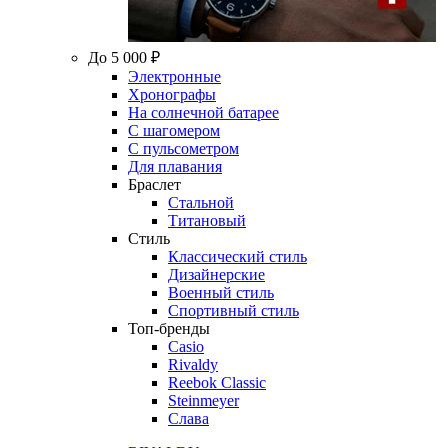
До 5 000 ₽
Электронные
Хронографы
На солнечной батарее
С шагомером
С пульсометром
Для плавания
Браслет
Стальной
Титановый
Стиль
Классический стиль
Дизайнерские
Военный стиль
Спортивный стиль
Топ-бренды
Casio
Rivaldy
Reebok Classic
Steinmeyer
Слава