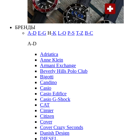
БРЕНДЫ
A-D
E-G
H
-K
L-O
P-S
T-Z
В-С
A-D
Adriatica
Anne Klein
Armani Exchange
Beverly Hills Polo Club
Bigotti
Candino
Casio
Casio Edifice
Casio G-Shock
CAT
Cimier
Citizen
Cover
Cover Crazy Seconds
Danish Design
DIESEL