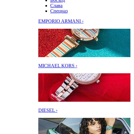
Восход
Слава
Спецназ
EMPORIO ARMANI ›
MICHAEL KORS ›
DIESEL ›