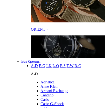
ORIENT ›
Все бренды
A-D
E-G
I-K
L-O
P-S
T-W
В-С
A-D
Adriatica
Anne Klein
Armani Exchange
Candino
Casio
Casio G-Shock