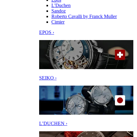
L'Duchen
Sandoz
Roberto Cavalli by Franck Muller
Cimier
EPOS ›
SEIKO ›
L’DUCHEN ›