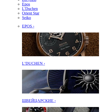
Epos
L'Duchen
Orient Star
Seiko
EPOS ›
L’DUCHEN ›
ШВЕЙЦАРСКИЕ ›