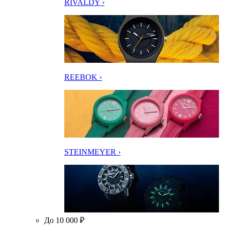
RIVALDY ›
REEBOK ›
STEINMEYER ›
До 10 000 ₽