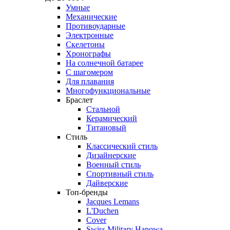
Умные
Механические
Противоударные
Электронные
Скелетоны
Хронографы
На солнечной батарее
С шагомером
Для плавания
Многофункциональные
Браслет
Стальной
Керамический
Титановый
Стиль
Классический стиль
Дизайнерские
Военный стиль
Спортивный стиль
Дайверские
Топ-бренды
Jacques Lemans
L'Duchen
Cover
Swiss Military Hanowa