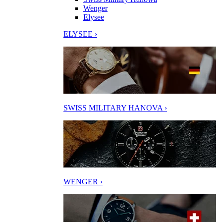
Wenger
Elysee
ELYSEE ›
SWISS MILITARY HANOVA ›
WENGER ›