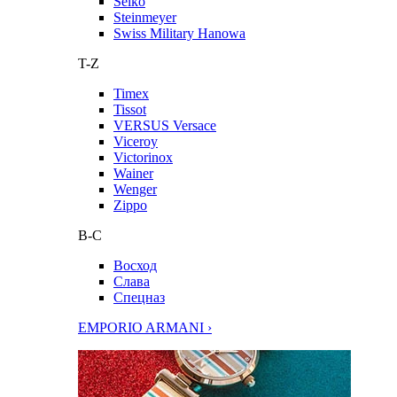
Seiko
Steinmeyer
Swiss Military Hanowa
T-Z
Timex
Tissot
VERSUS Versace
Viceroy
Victorinox
Wainer
Wenger
Zippo
В-С
Восход
Слава
Спецназ
EMPORIO ARMANI ›