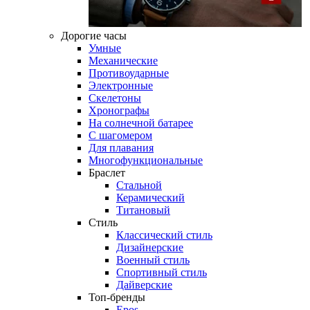
Дорогие часы
Умные
Механические
Противоударные
Электронные
Скелетоны
Хронографы
На солнечной батарее
С шагомером
Для плавания
Многофункциональные
Браслет
Стальной
Керамический
Титановый
Стиль
Классический стиль
Дизайнерские
Военный стиль
Спортивный стиль
Дайверские
Топ-бренды
Epos