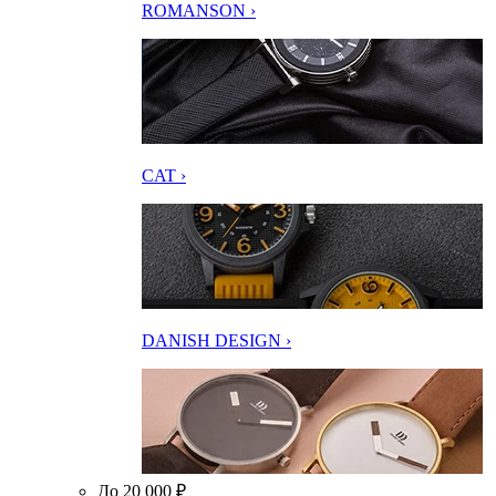
ROMANSON ›
CAT ›
DANISH DESIGN ›
До 20 000 ₽