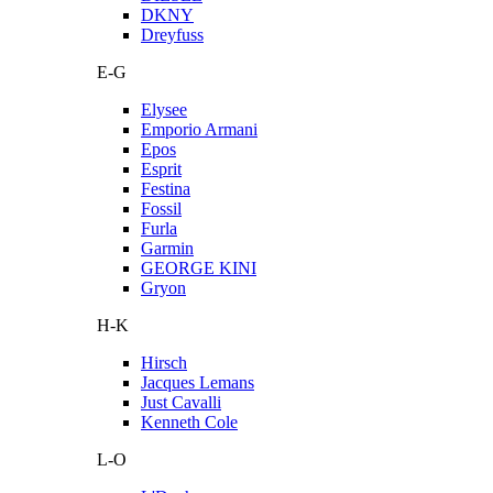
DKNY
Dreyfuss
E-G
Elysee
Emporio Armani
Epos
Esprit
Festina
Fossil
Furla
Garmin
GEORGE KINI
Gryon
H-K
Hirsch
Jacques Lemans
Just Cavalli
Kenneth Cole
L-O