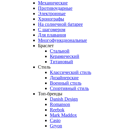
Механические
Противоударные
Электронные
Хронографы
На солнечной батарее
С шагомером
Для плавания
Многофункциональные
Браслет
Стальной
Керамический
Титановый
Стиль
Классический стиль
Дизайнерские
Военный стиль
Спортивный стиль
Топ-бренды
Danish Design
Romanson
Reebok
Mark Maddox
Casio
Gryon