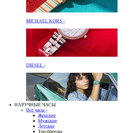
MICHAEL KORS ›
DIESEL ›
НАРУЧНЫЕ ЧАСЫ
Все часы ›
Женские
Мужские
Детские
Топ-бренды