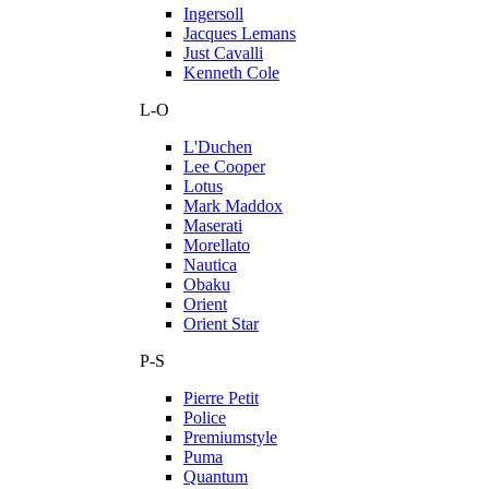
Ingersoll
Jacques Lemans
Just Cavalli
Kenneth Cole
L-O
L'Duchen
Lee Cooper
Lotus
Mark Maddox
Maserati
Morellato
Nautica
Obaku
Orient
Orient Star
P-S
Pierre Petit
Police
Premiumstyle
Puma
Quantum