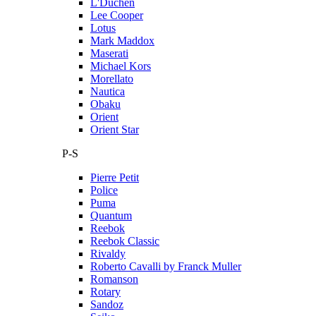
L'Duchen
Lee Cooper
Lotus
Mark Maddox
Maserati
Michael Kors
Morellato
Nautica
Obaku
Orient
Orient Star
P-S
Pierre Petit
Police
Puma
Quantum
Reebok
Reebok Classic
Rivaldy
Roberto Cavalli by Franck Muller
Romanson
Rotary
Sandoz