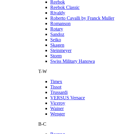
Reebok
Reebok Classic
Rivaldy
Roberto Cavalli by Franck Muller
Romanson
Rotary
Sandoz
Seiko
Skagen
Steinmeyer
Storm
Swiss Military Hanowa
T-W
Timex
Tissot
Trussardi
VERSUS Versace
Viceroy
Wainer
Wenger
В-С