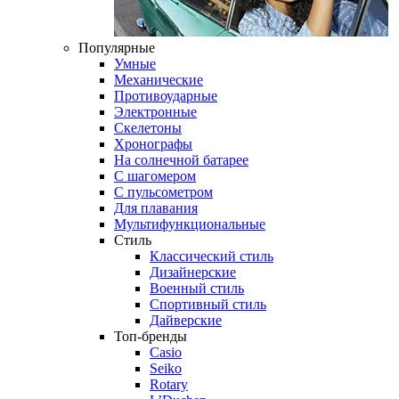
Популярные
Умные
Механические
Противоударные
Электронные
Скелетоны
Хронографы
На солнечной батарее
С шагомером
С пульсометром
Для плавания
Мультифункциональные
Стиль
Классический стиль
Дизайнерские
Военный стиль
Спортивный стиль
Дайверские
Топ-бренды
Casio
Seiko
Rotary