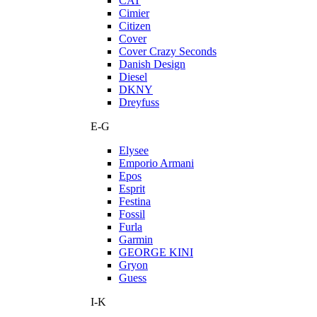
CAT
Cimier
Citizen
Cover
Cover Crazy Seconds
Danish Design
Diesel
DKNY
Dreyfuss
E-G
Elysee
Emporio Armani
Epos
Esprit
Festina
Fossil
Furla
Garmin
GEORGE KINI
Gryon
Guess
I-K