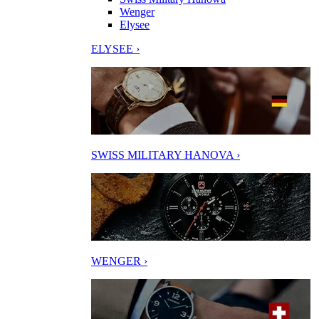
Wenger
Elysee
ELYSEE ›
SWISS MILITARY HANOVA ›
WENGER ›