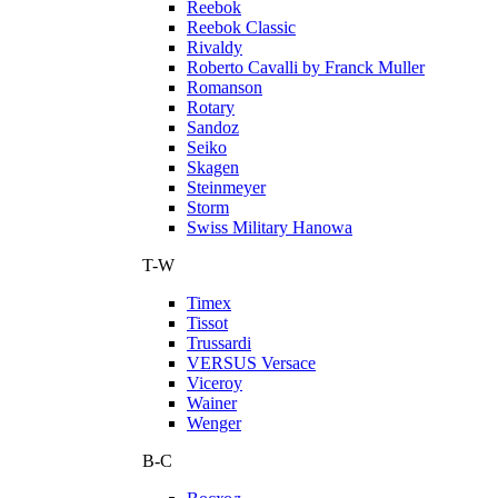
Reebok
Reebok Classic
Rivaldy
Roberto Cavalli by Franck Muller
Romanson
Rotary
Sandoz
Seiko
Skagen
Steinmeyer
Storm
Swiss Military Hanowa
T-W
Timex
Tissot
Trussardi
VERSUS Versace
Viceroy
Wainer
Wenger
В-С