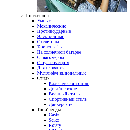
Популярные
Умные
Механические
Противоударные
Электронные
Скелетоны
Хронографы
На солнечной батарее
С шагомером
С пульсометром
Для плавания
Мультифункциональные
Стиль
Классический стиль
Дизайнерские
Военный стиль
Спортивный стиль
Дайверские
Топ-бренды
Casio
Seiko
Rotary