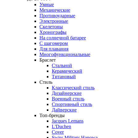
Умные
Механические
Противоударные
Электронные
Скелетоны
Хронографы
На солнечной батарее
С шагомером
Для плавания
Многофункциональные
Браслет
Стальной
Керамический
Титановый
Стиль
Классический стиль
Дизайнерские
Военный стиль
Спортивный стиль
Дайверские
Топ-бренды
Jacques Lemans
L'Duchen
Cover
Swiss Military Hanowa