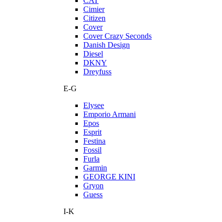
CAT
Cimier
Citizen
Cover
Cover Crazy Seconds
Danish Design
Diesel
DKNY
Dreyfuss
E-G
Elysee
Emporio Armani
Epos
Esprit
Festina
Fossil
Furla
Garmin
GEORGE KINI
Gryon
Guess
I-K