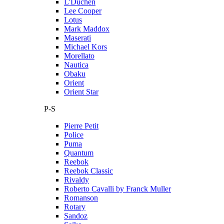
L'Duchen
Lee Cooper
Lotus
Mark Maddox
Maserati
Michael Kors
Morellato
Nautica
Obaku
Orient
Orient Star
P-S
Pierre Petit
Police
Puma
Quantum
Reebok
Reebok Classic
Rivaldy
Roberto Cavalli by Franck Muller
Romanson
Rotary
Sandoz