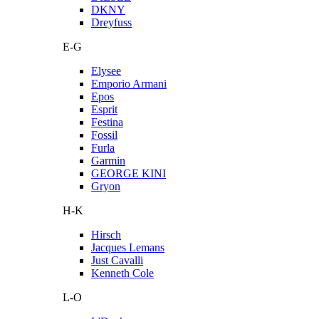
DKNY
Dreyfuss
E-G
Elysee
Emporio Armani
Epos
Esprit
Festina
Fossil
Furla
Garmin
GEORGE KINI
Gryon
H-K
Hirsch
Jacques Lemans
Just Cavalli
Kenneth Cole
L-O