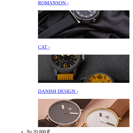
ROMANSON ›
CAT ›
DANISH DESIGN ›
До 20 000 ₽