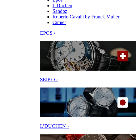
L'Duchen
Sandoz
Roberto Cavalli by Franck Muller
Cimier
EPOS ›
SEIKO ›
L’DUCHEN ›