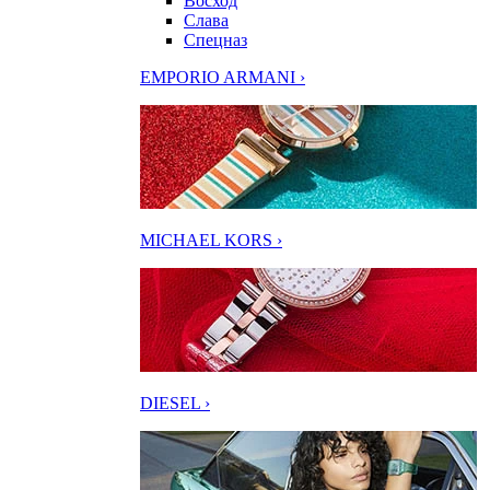
Восход
Слава
Спецназ
EMPORIO ARMANI ›
MICHAEL KORS ›
DIESEL ›