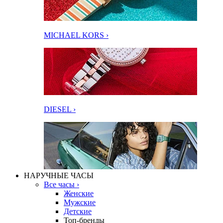
MICHAEL KORS ›
DIESEL ›
НАРУЧНЫЕ ЧАСЫ
Все часы ›
Женские
Мужские
Детские
Топ-бренды