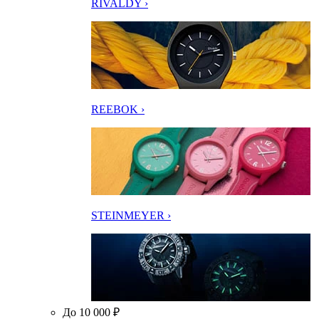
RIVALDY ›
REEBOK ›
STEINMEYER ›
До 10 000 ₽