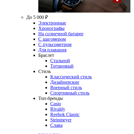
До 5 000 ₽
Электронные
Хронографы
На солнечной батарее
С шагомером
С пульсометром
Для плавания
Браслет
Стальной
Титановый
Стиль
Классический стиль
Дизайнерские
Военный стиль
Спортивный стиль
Топ-бренды
Casio
Rivaldy
Reebok Classic
Steinmeyer
Слава