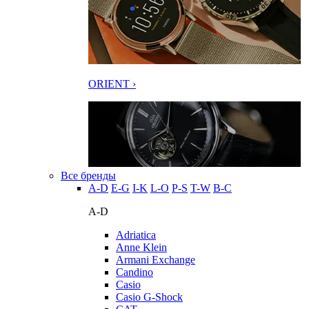
ORIENT ›
Все бренды
A-D
E-G
I-K
L-O
P-S
T-W
В-С
A-D
Adriatica
Anne Klein
Armani Exchange
Candino
Casio
Casio G-Shock