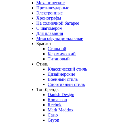
Механические
Противоударные
Электронные
Хронографы
На солнечной батарее
С шагомером
Для плавания
Многофункциональные
Браслет
Стальной
Керамический
Титановый
Стиль
Классический стиль
Дизайнерские
Военный стиль
Спортивный стиль
Топ-бренды
Danish Design
Romanson
Reebok
Mark Maddox
Casio
Gryon