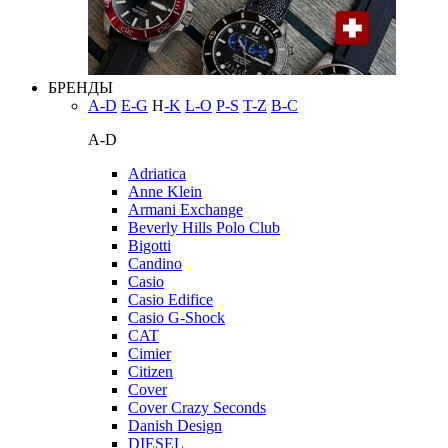
БРЕНДЫ
A-D
E-G
H
-K
L-O
P-S
T-Z
В-С
A-D
Adriatica
Anne Klein
Armani Exchange
Beverly Hills Polo Club
Bigotti
Candino
Casio
Casio Edifice
Casio G-Shock
CAT
Cimier
Citizen
Cover
Cover Crazy Seconds
Danish Design
DIESEL