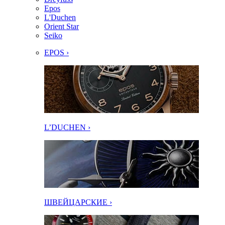
Epos
L'Duchen
Orient Star
Seiko
EPOS ›
L’DUCHEN ›
ШВЕЙЦАРСКИЕ ›