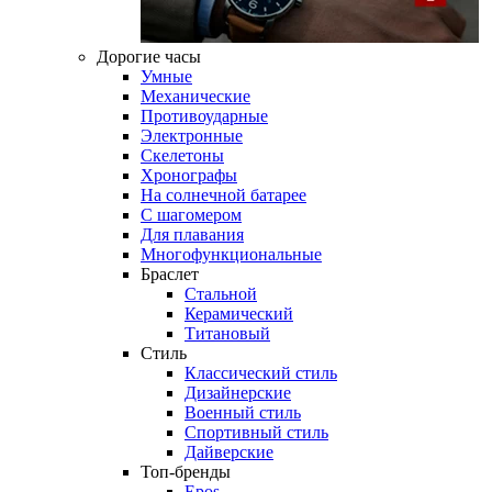
Дорогие часы
Умные
Механические
Противоударные
Электронные
Скелетоны
Хронографы
На солнечной батарее
С шагомером
Для плавания
Многофункциональные
Браслет
Стальной
Керамический
Титановый
Стиль
Классический стиль
Дизайнерские
Военный стиль
Спортивный стиль
Дайверские
Топ-бренды
Epos