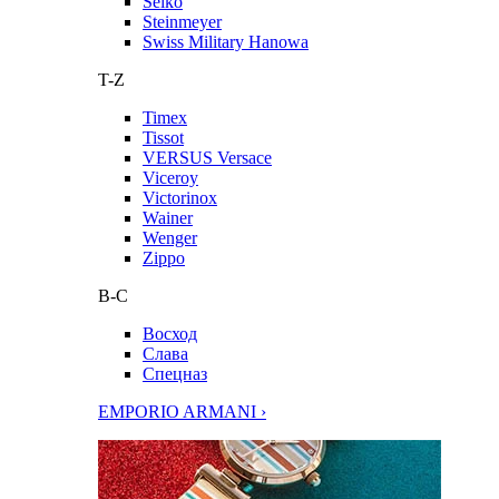
Seiko
Steinmeyer
Swiss Military Hanowa
T-Z
Timex
Tissot
VERSUS Versace
Viceroy
Victorinox
Wainer
Wenger
Zippo
В-С
Восход
Слава
Спецназ
EMPORIO ARMANI ›