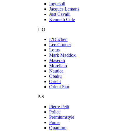
Ingersoll
Jacques Lemans
Just Cavalli
Kenneth Cole
L-O
L'Duchen
Lee Cooper
Lotus
Mark Maddox
Maserati
Morellato
Nautica
Obaku
Orient
Orient Star
P-S
Pierre Petit
Police
Premiumstyle
Puma
Quantum