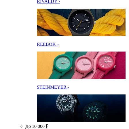
RIVALDY ›
REEBOK ›
STEINMEYER ›
До 10 000 ₽