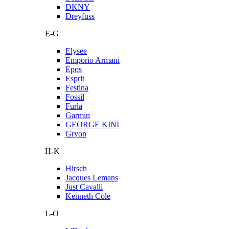
DKNY
Dreyfuss
E-G
Elysee
Emporio Armani
Epos
Esprit
Festina
Fossil
Furla
Garmin
GEORGE KINI
Gryon
H-K
Hirsch
Jacques Lemans
Just Cavalli
Kenneth Cole
L-O