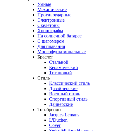
Умные
Механические
Противоударные
Электронные
Скелетоны
Хронографы
На солнечной батарее
С шагомером
Для плавания
Многофункциональные
Браслет
Стальной
Керамический
Титановый
Стиль
Классический стиль
Дизайнерские
Военный стиль
Спортивный стиль
Дайверские
Топ-бренды
Jacques Lemans
L'Duchen
Cover
Swiss Military Hanowa