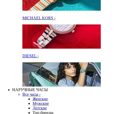
MICHAEL KORS ›
DIESEL ›
НАРУЧНЫЕ ЧАСЫ
Все часы ›
Женские
Мужские
Детские
Топ-бренды