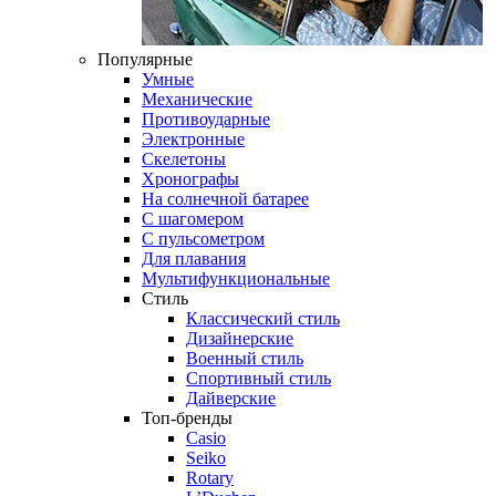
Популярные
Умные
Механические
Противоударные
Электронные
Скелетоны
Хронографы
На солнечной батарее
С шагомером
С пульсометром
Для плавания
Мультифункциональные
Стиль
Классический стиль
Дизайнерские
Военный стиль
Спортивный стиль
Дайверские
Топ-бренды
Casio
Seiko
Rotary