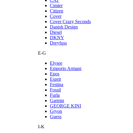
CAT
Cimier
Citizen
Cover
Cover Crazy Seconds
Danish Design
Diesel
DKNY
Dreyfuss
E-G
Elysee
Emporio Armani
Epos
Esprit
Festina
Fossil
Furla
Garmin
GEORGE KINI
Gryon
Guess
I-K