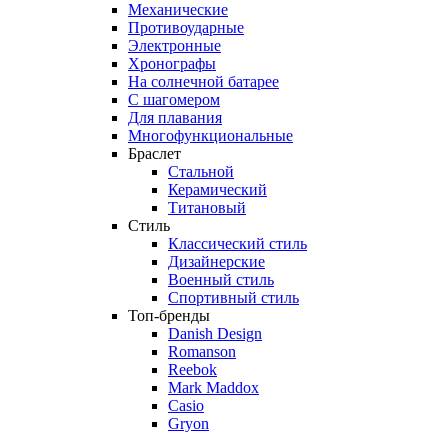
Механические
Противоударные
Электронные
Хронографы
На солнечной батарее
С шагомером
Для плавания
Многофункциональные
Браслет
Стальной
Керамический
Титановый
Стиль
Классический стиль
Дизайнерские
Военный стиль
Спортивный стиль
Топ-бренды
Danish Design
Romanson
Reebok
Mark Maddox
Casio
Gryon