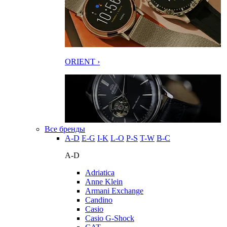
ORIENT ›
Все бренды
A-D
E-G
I-K
L-O
P-S
T-W
В-С
A-D
Adriatica
Anne Klein
Armani Exchange
Candino
Casio
Casio G-Shock