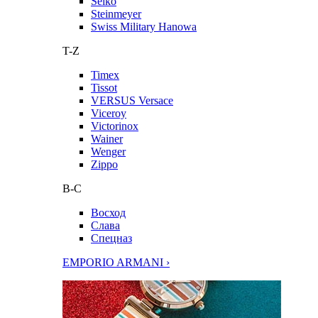
Seiko
Steinmeyer
Swiss Military Hanowa
T-Z
Timex
Tissot
VERSUS Versace
Viceroy
Victorinox
Wainer
Wenger
Zippo
В-С
Восход
Слава
Спецназ
EMPORIO ARMANI ›