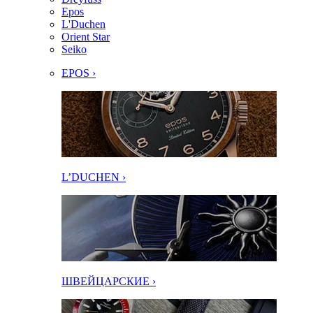
Epos
L'Duchen
Orient Star
Seiko
EPOS ›
L’DUCHEN ›
ШВЕЙЦАРСКИЕ ›