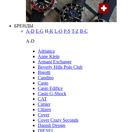
БРЕНДЫ
A-D
E-G
H
-K
L-O
P-S
T-Z
В-С
A-D
Adriatica
Anne Klein
Armani Exchange
Beverly Hills Polo Club
Bigotti
Candino
Casio
Casio Edifice
Casio G-Shock
CAT
Cimier
Citizen
Cover
Cover Crazy Seconds
Danish Design
DIESEL