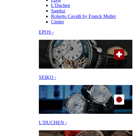
L'Duchen
Sandoz
Roberto Cavalli by Franck Muller
Cimier
EPOS ›
SEIKO ›
L’DUCHEN ›