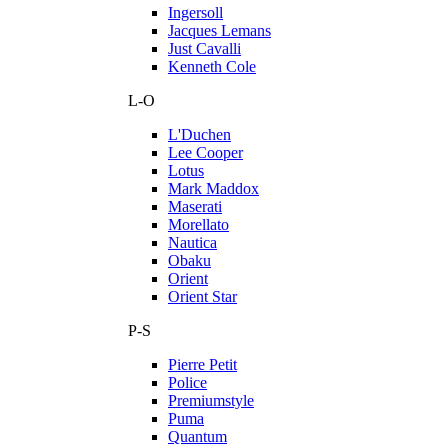
Ingersoll
Jacques Lemans
Just Cavalli
Kenneth Cole
L-O
L'Duchen
Lee Cooper
Lotus
Mark Maddox
Maserati
Morellato
Nautica
Obaku
Orient
Orient Star
P-S
Pierre Petit
Police
Premiumstyle
Puma
Quantum