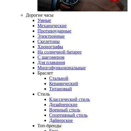
Дорогие часы
Умные
Механические
Противоударные
Электронные
Скелетоны
Хронографы
На солнечной батарее
С шагомером
Для плавания
Многофункциональные
Браслет
Стальной
Керамический
Титановый
Стиль
Классический стиль
Дизайнерские
Военный стиль
Спортивный стиль
Дайверские
Топ-бренды
Epos