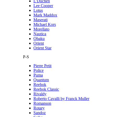
L'Duchen
Lee Cooper
Lotus
Mark Maddox
Maserati
Michael Kors
Morellato
Nautica
Obaku
Orient
Orient Star
P-S
Pierre Petit
Police
Puma
Quantum
Reebok
Reebok Classic
Rivaldy
Roberto Cavalli by Franck Muller
Romanson
Rotary
Sandoz