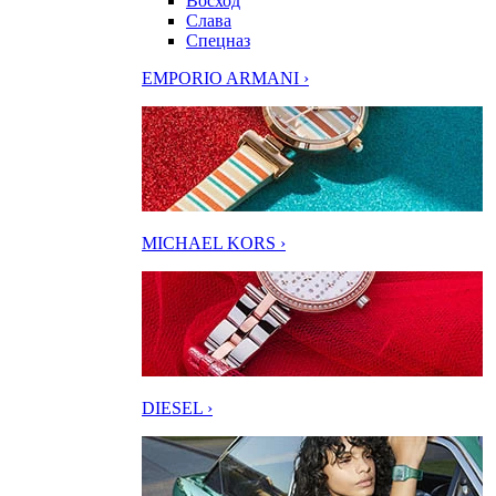
Восход
Слава
Спецназ
EMPORIO ARMANI ›
MICHAEL KORS ›
DIESEL ›