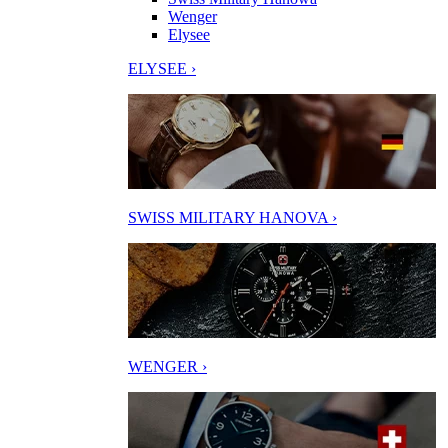
Wenger
Elysee
ELYSEE ›
SWISS MILITARY HANOVA ›
WENGER ›