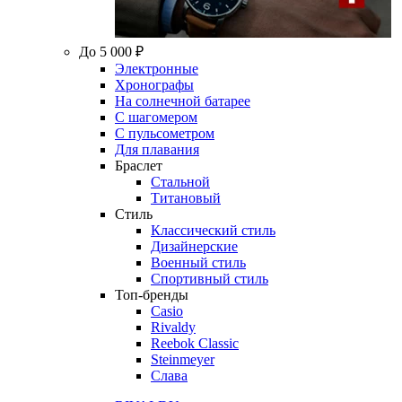
До 5 000 ₽
Электронные
Хронографы
На солнечной батарее
С шагомером
С пульсометром
Для плавания
Браслет
Стальной
Титановый
Стиль
Классический стиль
Дизайнерские
Военный стиль
Спортивный стиль
Топ-бренды
Casio
Rivaldy
Reebok Classic
Steinmeyer
Слава