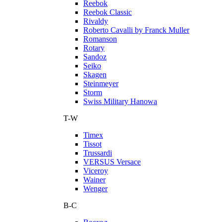
Reebok
Reebok Classic
Rivaldy
Roberto Cavalli by Franck Muller
Romanson
Rotary
Sandoz
Seiko
Skagen
Steinmeyer
Storm
Swiss Military Hanowa
T-W
Timex
Tissot
Trussardi
VERSUS Versace
Viceroy
Wainer
Wenger
В-С