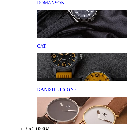
ROMANSON ›
CAT ›
DANISH DESIGN ›
До 20 000 ₽