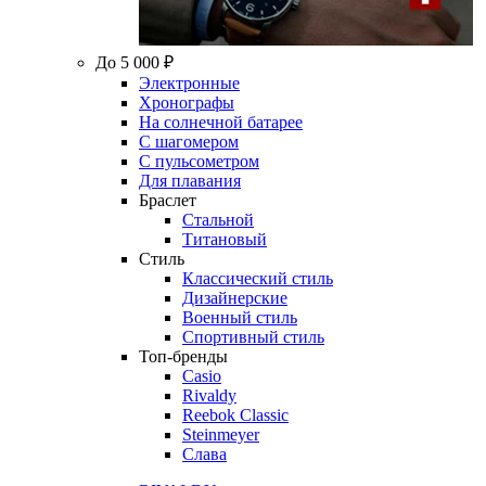
До 5 000 ₽
Электронные
Хронографы
На солнечной батарее
С шагомером
С пульсометром
Для плавания
Браслет
Стальной
Титановый
Стиль
Классический стиль
Дизайнерские
Военный стиль
Спортивный стиль
Топ-бренды
Casio
Rivaldy
Reebok Classic
Steinmeyer
Слава