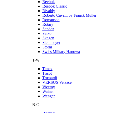
Reebok
Reebok Classic
Rivaldy
Roberto Cavalli by Franck Muller
Romanson
Rotary
Sandoz
Seiko
Skagen
Steinmeyer
Storm
Swiss Military Hanowa
T-W
Timex
Tissot
Trussardi
VERSUS Versace
Viceroy
Wainer
Wenger
В-С