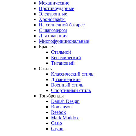
Механические
Противоударные
Электронные
Хронографы
На солнечной батарее
С шагомером
Для плавания
Многофункциональные
Браслет
Стальной
Керамический
Титановый
Стиль
Классический стиль
Дизайнерские
Военный стиль
Спортивный стиль
Топ-бренды
Danish Design
Romanson
Reebok
Mark Maddox
Casio
Gryon