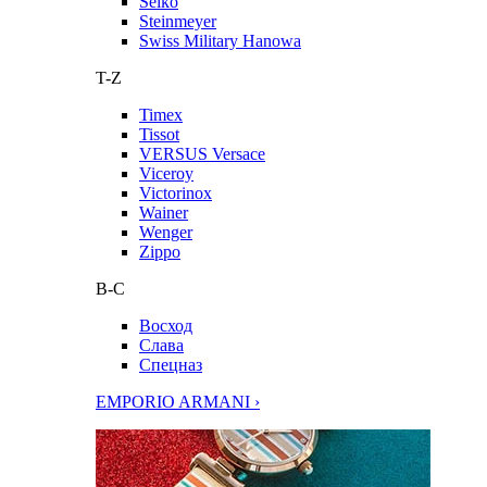
Seiko
Steinmeyer
Swiss Military Hanowa
T-Z
Timex
Tissot
VERSUS Versace
Viceroy
Victorinox
Wainer
Wenger
Zippo
В-С
Восход
Слава
Спецназ
EMPORIO ARMANI ›