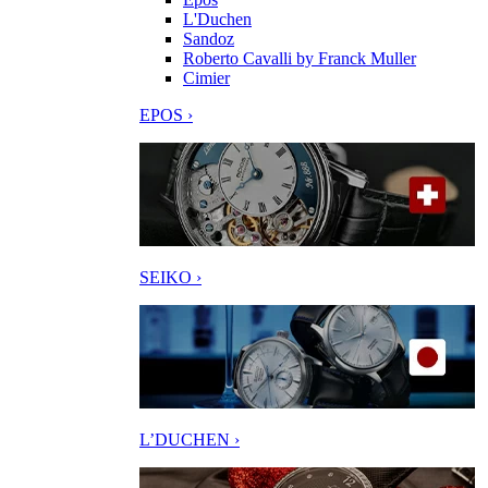
L'Duchen
Sandoz
Roberto Cavalli by Franck Muller
Cimier
EPOS ›
SEIKO ›
L’DUCHEN ›