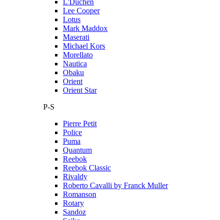
L'Duchen
Lee Cooper
Lotus
Mark Maddox
Maserati
Michael Kors
Morellato
Nautica
Obaku
Orient
Orient Star
P-S
Pierre Petit
Police
Puma
Quantum
Reebok
Reebok Classic
Rivaldy
Roberto Cavalli by Franck Muller
Romanson
Rotary
Sandoz