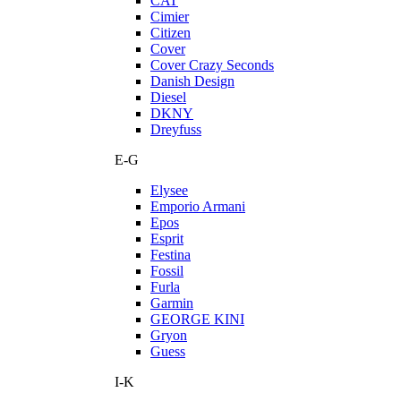
CAT
Cimier
Citizen
Cover
Cover Crazy Seconds
Danish Design
Diesel
DKNY
Dreyfuss
E-G
Elysee
Emporio Armani
Epos
Esprit
Festina
Fossil
Furla
Garmin
GEORGE KINI
Gryon
Guess
I-K