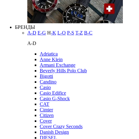
БРЕНДЫ
A-D
E-G
H
-K
L-O
P-S
T-Z
В-С
A-D
Adriatica
Anne Klein
Armani Exchange
Beverly Hills Polo Club
Bigotti
Candino
Casio
Casio Edifice
Casio G-Shock
CAT
Cimier
Citizen
Cover
Cover Crazy Seconds
Danish Design
DIESEL