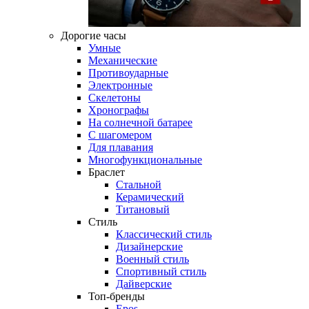
Дорогие часы
Умные
Механические
Противоударные
Электронные
Скелетоны
Хронографы
На солнечной батарее
С шагомером
Для плавания
Многофункциональные
Браслет
Стальной
Керамический
Титановый
Стиль
Классический стиль
Дизайнерские
Военный стиль
Спортивный стиль
Дайверские
Топ-бренды
Epos