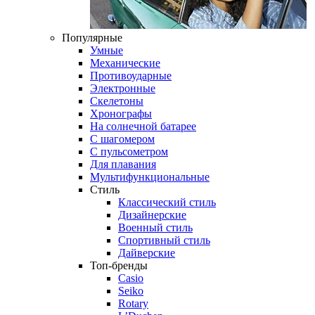
Популярные
Умные
Механические
Противоударные
Электронные
Скелетоны
Хронографы
На солнечной батарее
С шагомером
С пульсометром
Для плавания
Мультифункциональные
Стиль
Классический стиль
Дизайнерские
Военный стиль
Спортивный стиль
Дайверские
Топ-бренды
Casio
Seiko
Rotary