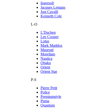
Ingersoll
Jacques Lemans
Just Cavalli
Kenneth Cole
L-O
L'Duchen
Lee Cooper
Lotus
Mark Maddox
Maserati
Morellato
Nautica
Obaku
Orient
Orient Star
P-S
Pierre Petit
Police
Premiumstyle
Puma
Quantum