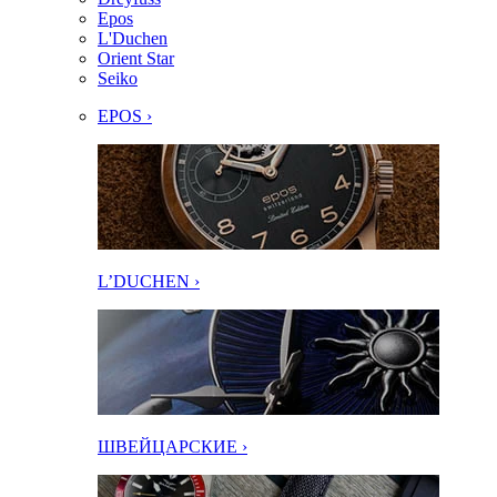
Epos
L'Duchen
Orient Star
Seiko
EPOS ›
L’DUCHEN ›
ШВЕЙЦАРСКИЕ ›