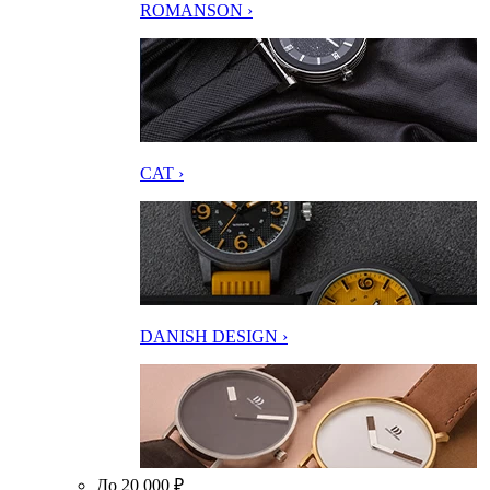
ROMANSON ›
CAT ›
DANISH DESIGN ›
До 20 000 ₽