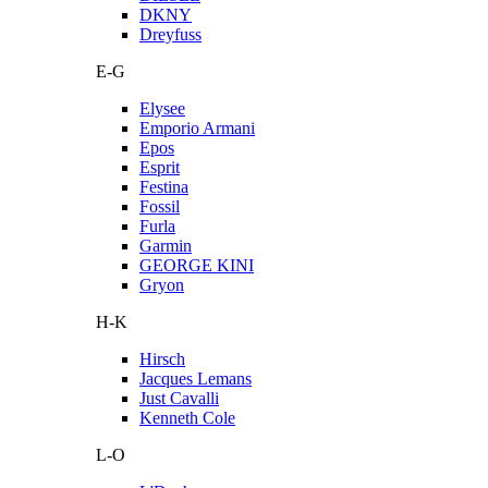
DKNY
Dreyfuss
E-G
Elysee
Emporio Armani
Epos
Esprit
Festina
Fossil
Furla
Garmin
GEORGE KINI
Gryon
H-K
Hirsch
Jacques Lemans
Just Cavalli
Kenneth Cole
L-O