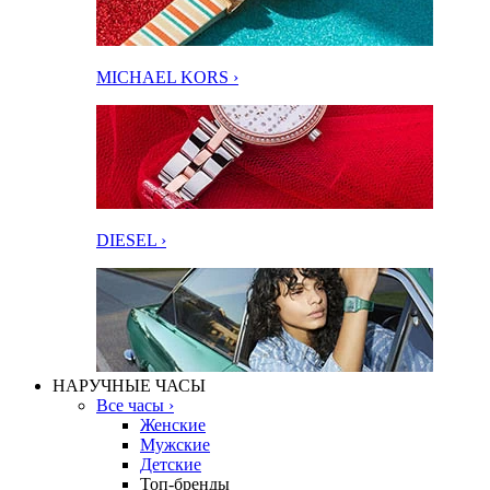
MICHAEL KORS ›
DIESEL ›
НАРУЧНЫЕ ЧАСЫ
Все часы ›
Женские
Мужские
Детские
Топ-бренды