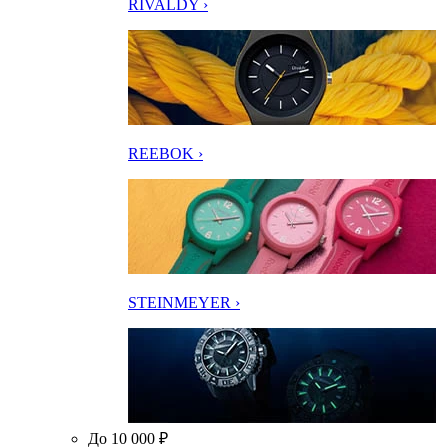
RIVALDY ›
REEBOK ›
STEINMEYER ›
До 10 000 ₽