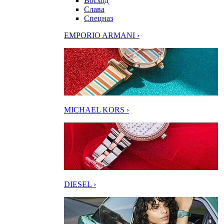
Восход
Слава
Спецназ
EMPORIO ARMANI ›
MICHAEL KORS ›
DIESEL ›