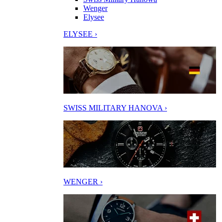
Wenger
Elysee
ELYSEE ›
SWISS MILITARY HANOVA ›
WENGER ›