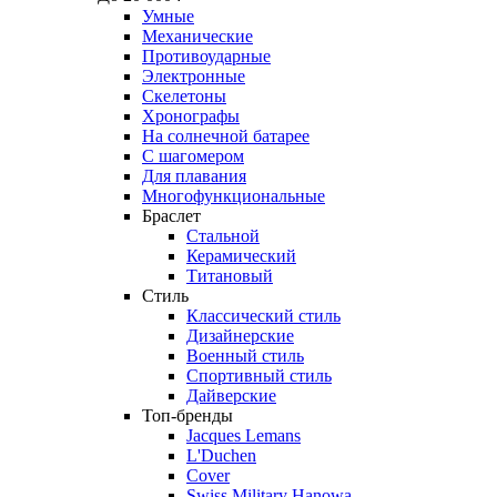
Умные
Механические
Противоударные
Электронные
Скелетоны
Хронографы
На солнечной батарее
С шагомером
Для плавания
Многофункциональные
Браслет
Стальной
Керамический
Титановый
Стиль
Классический стиль
Дизайнерские
Военный стиль
Спортивный стиль
Дайверские
Топ-бренды
Jacques Lemans
L'Duchen
Cover
Swiss Military Hanowa