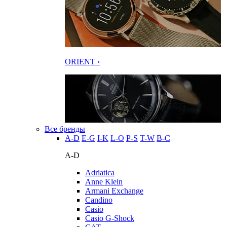
ORIENT ›
Все бренды
A-D
E-G
I-K
L-O
P-S
T-W
В-С
A-D
Adriatica
Anne Klein
Armani Exchange
Candino
Casio
Casio G-Shock