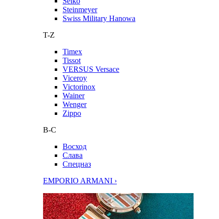
Seiko
Steinmeyer
Swiss Military Hanowa
T-Z
Timex
Tissot
VERSUS Versace
Viceroy
Victorinox
Wainer
Wenger
Zippo
В-С
Восход
Слава
Спецназ
EMPORIO ARMANI ›