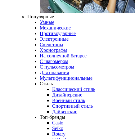
Популярные
Умные
Механические
Противоударные
Электронные
Скелетоны
Хронографы
На солнечной батарее
С шагомером
С пульсометром
Для плавания
Мультифункциональные
Стиль
Классический стиль
Дизайнерские
Военный стиль
Спортивный стиль
Дайверские
Топ-бренды
Casio
Seiko
Rotary