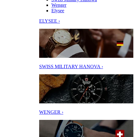
Wenger
Elysee
ELYSEE ›
SWISS MILITARY HANOVA ›
WENGER ›