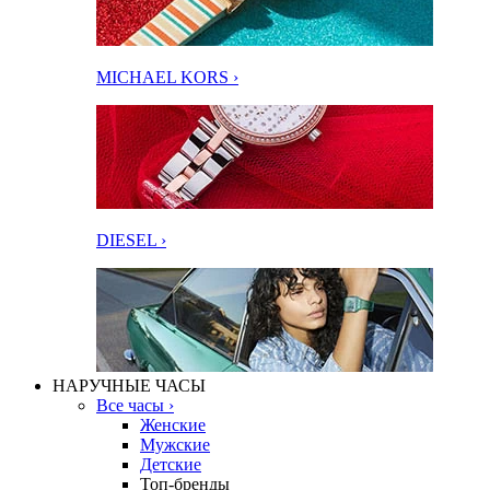
MICHAEL KORS ›
DIESEL ›
НАРУЧНЫЕ ЧАСЫ
Все часы ›
Женские
Мужские
Детские
Топ-бренды