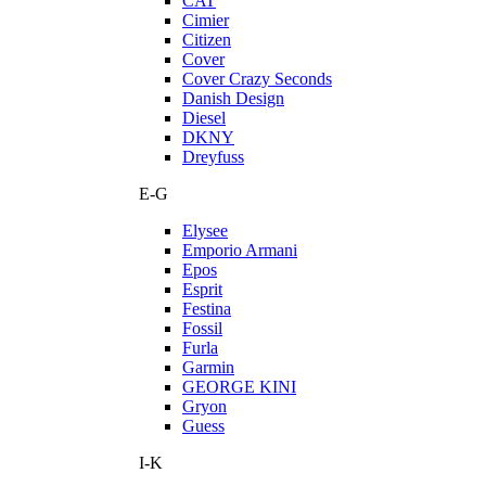
CAT
Cimier
Citizen
Cover
Cover Crazy Seconds
Danish Design
Diesel
DKNY
Dreyfuss
E-G
Elysee
Emporio Armani
Epos
Esprit
Festina
Fossil
Furla
Garmin
GEORGE KINI
Gryon
Guess
I-K