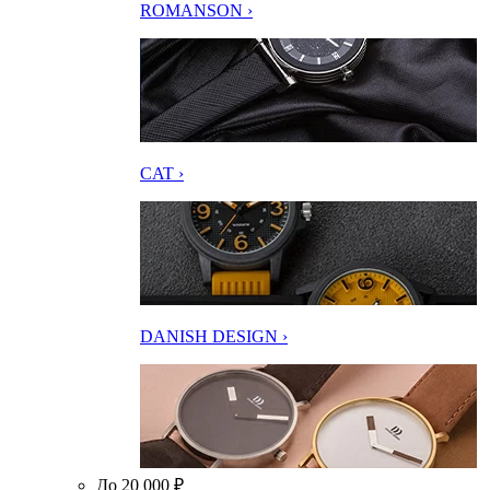
ROMANSON ›
CAT ›
DANISH DESIGN ›
До 20 000 ₽