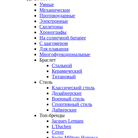
Умные
Механические
Противоударные
Электронные
Скелетоны
Хронографы
На солнечной батарее
С шагомером
Для плавания
Многофункциональные
Браслет
Стальной
Керамический
Титановый
Стиль
Классический стиль
Дизайнерские
Военный стиль
Спортивный стиль
Дайверские
Топ-бренды
Jacques Lemans
L'Duchen
Cover
Swiss Military Hanowa