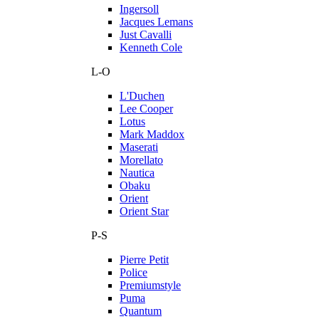
Ingersoll
Jacques Lemans
Just Cavalli
Kenneth Cole
L-O
L'Duchen
Lee Cooper
Lotus
Mark Maddox
Maserati
Morellato
Nautica
Obaku
Orient
Orient Star
P-S
Pierre Petit
Police
Premiumstyle
Puma
Quantum