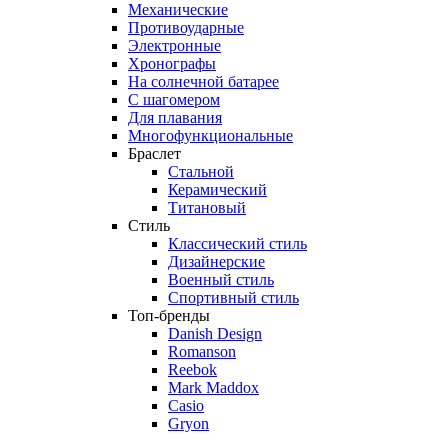
Механические
Противоударные
Электронные
Хронографы
На солнечной батарее
С шагомером
Для плавания
Многофункциональные
Браслет
Стальной
Керамический
Титановый
Стиль
Классический стиль
Дизайнерские
Военный стиль
Спортивный стиль
Топ-бренды
Danish Design
Romanson
Reebok
Mark Maddox
Casio
Gryon