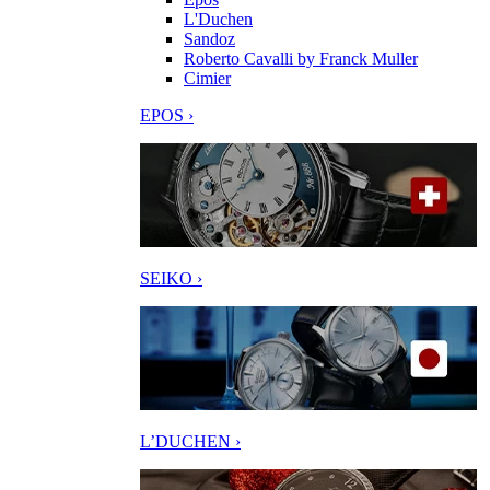
L'Duchen
Sandoz
Roberto Cavalli by Franck Muller
Cimier
EPOS ›
SEIKO ›
L’DUCHEN ›