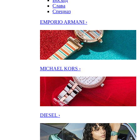
Восход
Слава
Спецназ
EMPORIO ARMANI ›
MICHAEL KORS ›
DIESEL ›