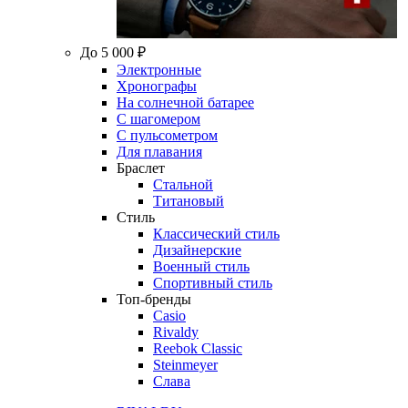
До 5 000 ₽
Электронные
Хронографы
На солнечной батарее
С шагомером
С пульсометром
Для плавания
Браслет
Стальной
Титановый
Стиль
Классический стиль
Дизайнерские
Военный стиль
Спортивный стиль
Топ-бренды
Casio
Rivaldy
Reebok Classic
Steinmeyer
Слава