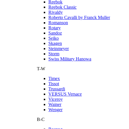
Reebok
Reebok Classic
Rivaldy
Roberto Cavalli by Franck Muller
Romanson
Rotary
Sandoz
Seiko
Skagen
Steinmeyer
Storm
Swiss Military Hanowa
T-W
Timex
Tissot
Trussardi
VERSUS Versace
Viceroy
Wainer
Wenger
В-С