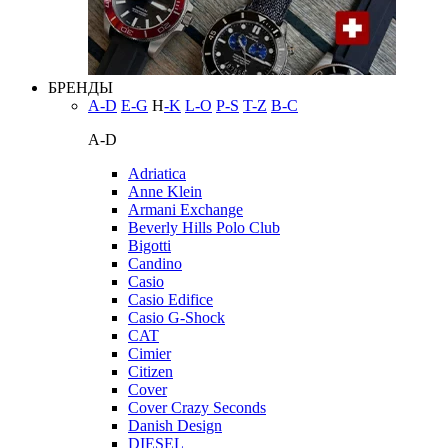
БРЕНДЫ
A-D
E-G
H
-K
L-O
P-S
T-Z
В-С
A-D
Adriatica
Anne Klein
Armani Exchange
Beverly Hills Polo Club
Bigotti
Candino
Casio
Casio Edifice
Casio G-Shock
CAT
Cimier
Citizen
Cover
Cover Crazy Seconds
Danish Design
DIESEL