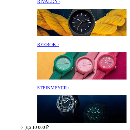
RIVALDY ›
REEBOK ›
STEINMEYER ›
До 10 000 ₽