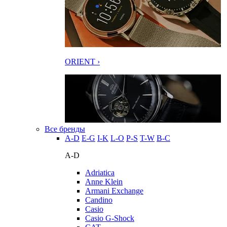
ORIENT ›
Все бренды
A-D
E-G
I-K
L-O
P-S
T-W
В-С
A-D
Adriatica
Anne Klein
Armani Exchange
Candino
Casio
Casio G-Shock