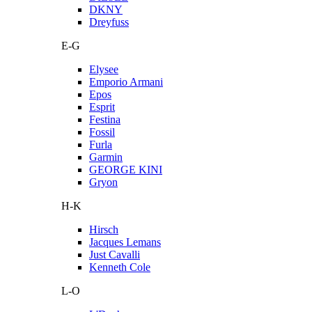
DKNY
Dreyfuss
E-G
Elysee
Emporio Armani
Epos
Esprit
Festina
Fossil
Furla
Garmin
GEORGE KINI
Gryon
H-K
Hirsch
Jacques Lemans
Just Cavalli
Kenneth Cole
L-O