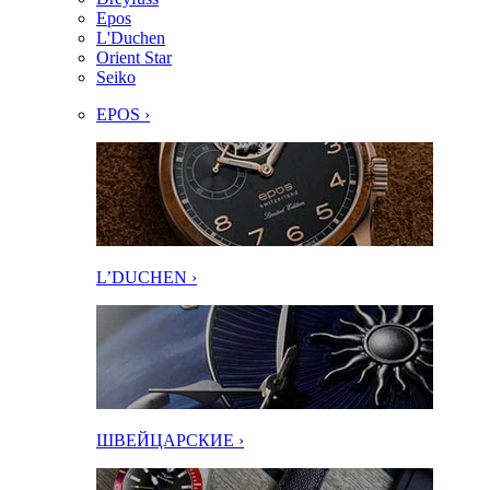
Epos
L'Duchen
Orient Star
Seiko
EPOS ›
L’DUCHEN ›
ШВЕЙЦАРСКИЕ ›