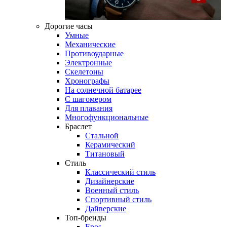
Дорогие часы
Умные
Механические
Противоударные
Электронные
Скелетоны
Хронографы
На солнечной батарее
С шагомером
Для плавания
Многофункциональные
Браслет
Стальной
Керамический
Титановый
Стиль
Классический стиль
Дизайнерские
Военный стиль
Спортивный стиль
Дайверские
Топ-бренды
Epos