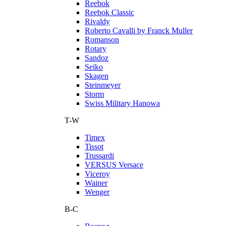
Reebok
Reebok Classic
Rivaldy
Roberto Cavalli by Franck Muller
Romanson
Rotary
Sandoz
Seiko
Skagen
Steinmeyer
Storm
Swiss Military Hanowa
T-W
Timex
Tissot
Trussardi
VERSUS Versace
Viceroy
Wainer
Wenger
В-С