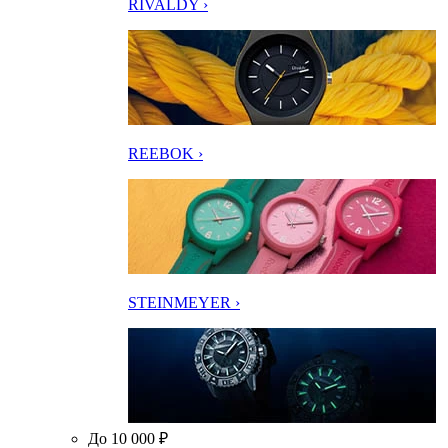
RIVALDY ›
REEBOK ›
STEINMEYER ›
До 10 000 ₽