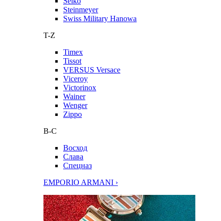
Seiko
Steinmeyer
Swiss Military Hanowa
T-Z
Timex
Tissot
VERSUS Versace
Viceroy
Victorinox
Wainer
Wenger
Zippo
В-С
Восход
Слава
Спецназ
EMPORIO ARMANI ›