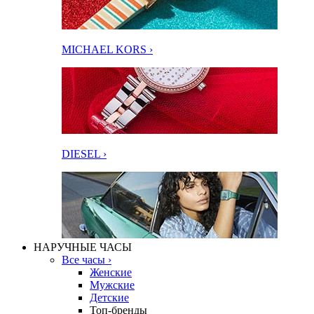
MICHAEL KORS ›
DIESEL ›
НАРУЧНЫЕ ЧАСЫ
Все часы ›
Женские
Мужские
Детские
Топ-бренды