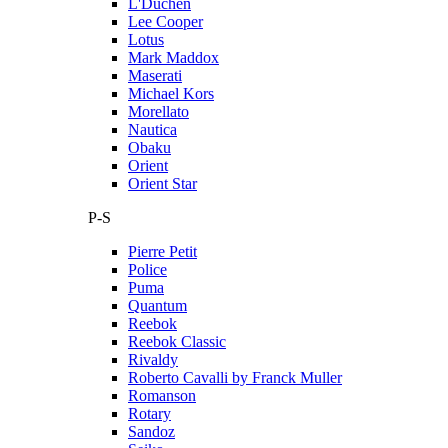
L'Duchen
Lee Cooper
Lotus
Mark Maddox
Maserati
Michael Kors
Morellato
Nautica
Obaku
Orient
Orient Star
P-S
Pierre Petit
Police
Puma
Quantum
Reebok
Reebok Classic
Rivaldy
Roberto Cavalli by Franck Muller
Romanson
Rotary
Sandoz