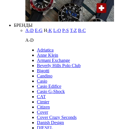
БРЕНДЫ
A-D
E-G
H
-K
L-O
P-S
T-Z
В-С
A-D
Adriatica
Anne Klein
Armani Exchange
Beverly Hills Polo Club
Bigotti
Candino
Casio
Casio Edifice
Casio G-Shock
CAT
Cimier
Citizen
Cover
Cover Crazy Seconds
Danish Design
DIESEL