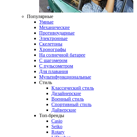
Популярные
Умные
Механические
Противоударные
Электронные
Скелетоны
Хронографы
На солнечной батарее
С шагомером
С пульсометром
Для плавания
Мультифункциональные
Стиль
Классический стиль
Дизайнерские
Военный стиль
Спортивный стиль
Дайверские
Топ-бренды
Casio
Seiko
Rotary