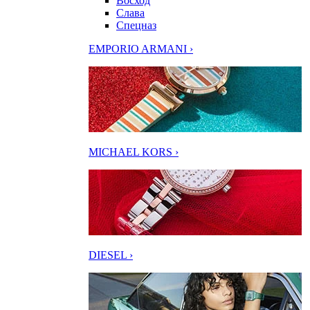
Восход
Слава
Спецназ
EMPORIO ARMANI ›
MICHAEL KORS ›
DIESEL ›