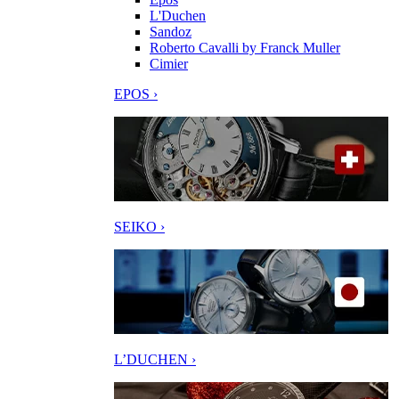
L'Duchen
Sandoz
Roberto Cavalli by Franck Muller
Cimier
EPOS ›
SEIKO ›
L’DUCHEN ›