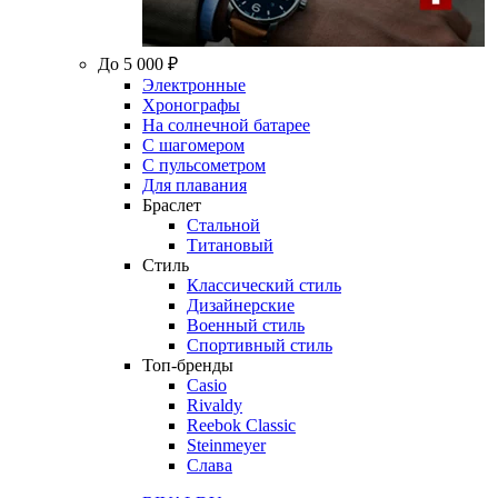
До 5 000 ₽
Электронные
Хронографы
На солнечной батарее
С шагомером
С пульсометром
Для плавания
Браслет
Стальной
Титановый
Стиль
Классический стиль
Дизайнерские
Военный стиль
Спортивный стиль
Топ-бренды
Casio
Rivaldy
Reebok Classic
Steinmeyer
Слава