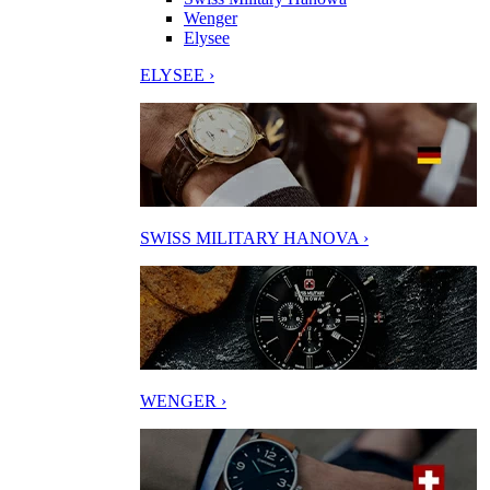
Wenger
Elysee
ELYSEE ›
SWISS MILITARY HANOVA ›
WENGER ›