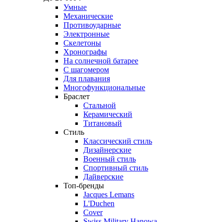
Умные
Механические
Противоударные
Электронные
Скелетоны
Хронографы
На солнечной батарее
С шагомером
Для плавания
Многофункциональные
Браслет
Стальной
Керамический
Титановый
Стиль
Классический стиль
Дизайнерские
Военный стиль
Спортивный стиль
Дайверские
Топ-бренды
Jacques Lemans
L'Duchen
Cover
Swiss Military Hanowa