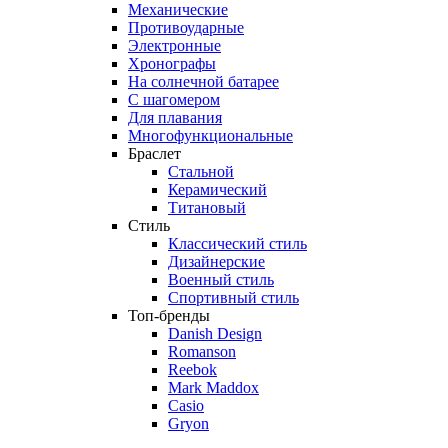
Механические
Противоударные
Электронные
Хронографы
На солнечной батарее
С шагомером
Для плавания
Многофункциональные
Браслет
Стальной
Керамический
Титановый
Стиль
Классический стиль
Дизайнерские
Военный стиль
Спортивный стиль
Топ-бренды
Danish Design
Romanson
Reebok
Mark Maddox
Casio
Gryon