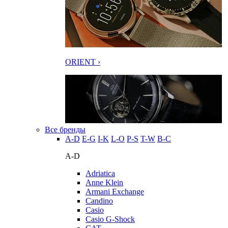
ORIENT ›
Все бренды
A-D
E-G
I-K
L-O
P-S
T-W
В-С
A-D
Adriatica
Anne Klein
Armani Exchange
Candino
Casio
Casio G-Shock