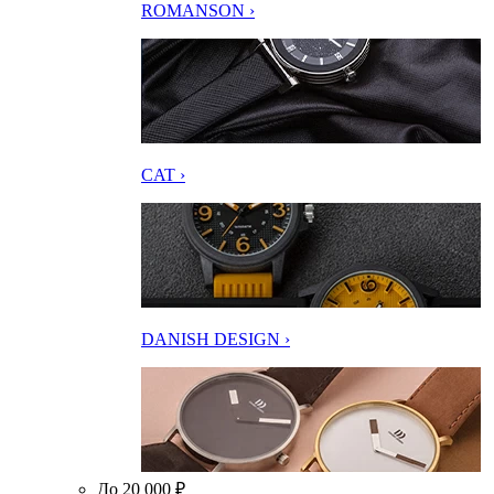
ROMANSON ›
CAT ›
DANISH DESIGN ›
До 20 000 ₽