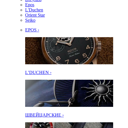
Epos
L'Duchen
Orient Star
Seiko
EPOS ›
L’DUCHEN ›
ШВЕЙЦАРСКИЕ ›