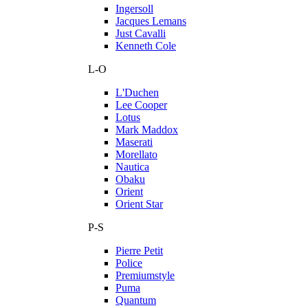
Ingersoll
Jacques Lemans
Just Cavalli
Kenneth Cole
L-O
L'Duchen
Lee Cooper
Lotus
Mark Maddox
Maserati
Morellato
Nautica
Obaku
Orient
Orient Star
P-S
Pierre Petit
Police
Premiumstyle
Puma
Quantum