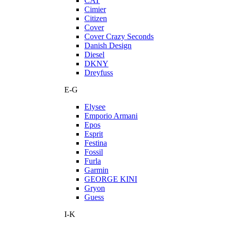
CAT
Cimier
Citizen
Cover
Cover Crazy Seconds
Danish Design
Diesel
DKNY
Dreyfuss
E-G
Elysee
Emporio Armani
Epos
Esprit
Festina
Fossil
Furla
Garmin
GEORGE KINI
Gryon
Guess
I-K