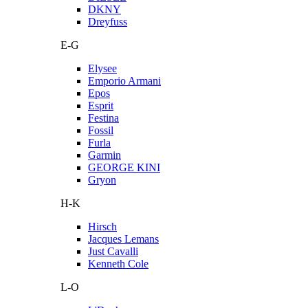
DKNY
Dreyfuss
E-G
Elysee
Emporio Armani
Epos
Esprit
Festina
Fossil
Furla
Garmin
GEORGE KINI
Gryon
H-K
Hirsch
Jacques Lemans
Just Cavalli
Kenneth Cole
L-O