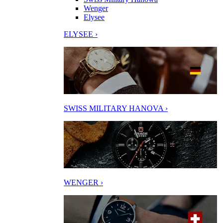
Wenger
Elysee
ELYSEE ›
SWISS MILITARY HANOVA ›
WENGER ›