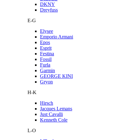
DKNY
Dreyfuss
E-G
Elysee
Emporio Armani
Epos
Esprit
Festina
Fossil
Furla
Garmin
GEORGE KINI
Gryon
H-K
Hirsch
Jacques Lemans
Just Cavalli
Kenneth Cole
L-O