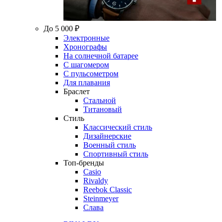
До 5 000 ₽
Электронные
Хронографы
На солнечной батарее
С шагомером
С пульсометром
Для плавания
Браслет
Стальной
Титановый
Стиль
Классический стиль
Дизайнерские
Военный стиль
Спортивный стиль
Топ-бренды
Casio
Rivaldy
Reebok Classic
Steinmeyer
Слава