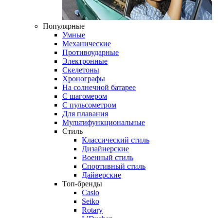
Популярные
Умные
Механические
Противоударные
Электронные
Скелетоны
Хронографы
На солнечной батарее
С шагомером
С пульсометром
Для плавания
Мультифункциональные
Стиль
Классический стиль
Дизайнерские
Военный стиль
Спортивный стиль
Дайверские
Топ-бренды
Casio
Seiko
Rotary