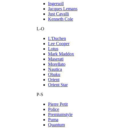
Ingersoll
Jacques Lemans
Just Cavalli
Kenneth Cole
L-O
L'Duchen
Lee Cooper
Lotus
Mark Maddox
Maserati
Morellato
Nautica
Obaku
Orient
Orient Star
P-S
Pierre Petit
Police
Premiumstyle
Puma
Quantum