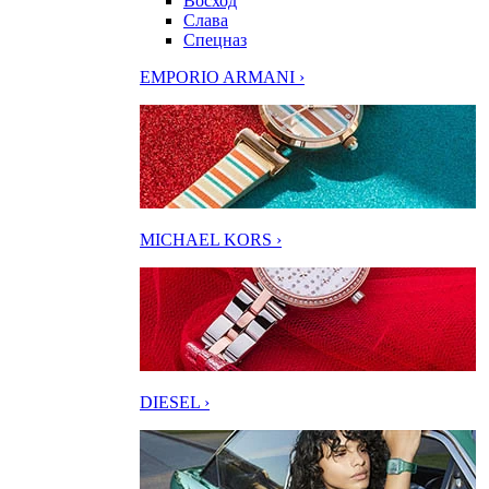
Восход
Слава
Спецназ
EMPORIO ARMANI ›
MICHAEL KORS ›
DIESEL ›