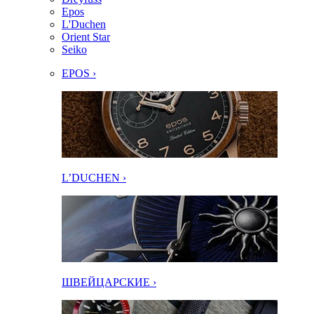
Epos
L'Duchen
Orient Star
Seiko
EPOS ›
L’DUCHEN ›
ШВЕЙЦАРСКИЕ ›