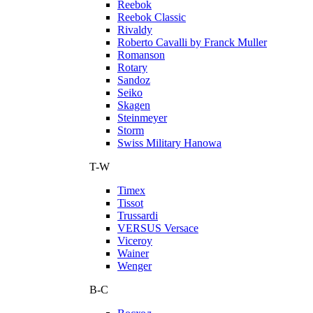
Reebok
Reebok Classic
Rivaldy
Roberto Cavalli by Franck Muller
Romanson
Rotary
Sandoz
Seiko
Skagen
Steinmeyer
Storm
Swiss Military Hanowa
T-W
Timex
Tissot
Trussardi
VERSUS Versace
Viceroy
Wainer
Wenger
В-С