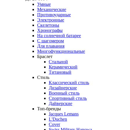
Умные
Механические
Противоударные
Электронные
Скелетоны
Хронографы
На солнечной батарее
С шагомером
Для плавания
Многофункциональные
Браслет
Стальной
Керамический
Титановый
Стиль
Классический стиль
Дизайнерские
Военный стиль
Спортивный стиль
Дайверские
Топ-бренды
Jacques Lemans
L'Duchen
Cover
Swiss Military Hanowa