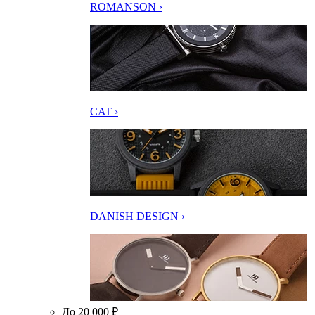
ROMANSON ›
CAT ›
DANISH DESIGN ›
До 20 000 ₽