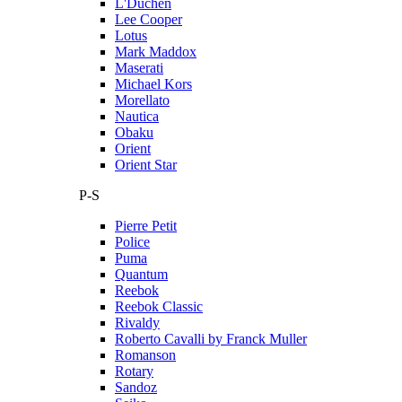
L'Duchen
Lee Cooper
Lotus
Mark Maddox
Maserati
Michael Kors
Morellato
Nautica
Obaku
Orient
Orient Star
P-S
Pierre Petit
Police
Puma
Quantum
Reebok
Reebok Classic
Rivaldy
Roberto Cavalli by Franck Muller
Romanson
Rotary
Sandoz