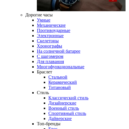
Дорогие часы
Умные
Механические
Противоударные
Электронные
Скелетоны
Хронографы
На солнечной батарее
С шагомером
Для плавания
Многофункциональные
Браслет
Стальной
Керамический
Титановый
Стиль
Классический стиль
Дизайнерские
Военный стиль
Спортивный стиль
Дайверские
Топ-бренды
Epos