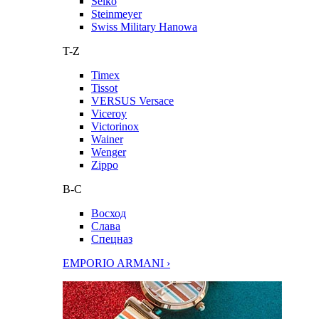
Seiko
Steinmeyer
Swiss Military Hanowa
T-Z
Timex
Tissot
VERSUS Versace
Viceroy
Victorinox
Wainer
Wenger
Zippo
В-С
Восход
Слава
Спецназ
EMPORIO ARMANI ›