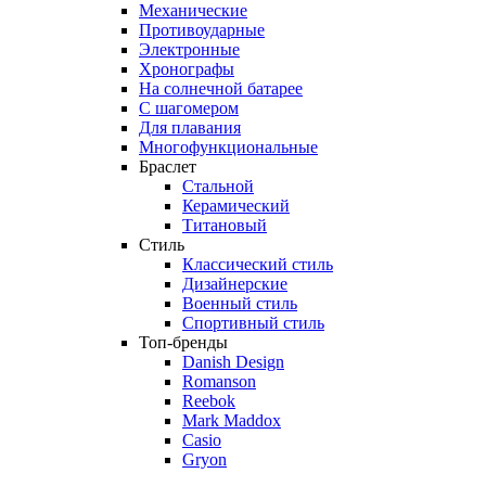
Механические
Противоударные
Электронные
Хронографы
На солнечной батарее
С шагомером
Для плавания
Многофункциональные
Браслет
Стальной
Керамический
Титановый
Стиль
Классический стиль
Дизайнерские
Военный стиль
Спортивный стиль
Топ-бренды
Danish Design
Romanson
Reebok
Mark Maddox
Casio
Gryon