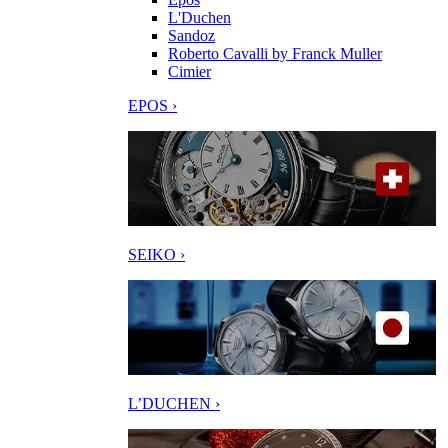
L'Duchen
Sandoz
Roberto Cavalli by Franck Muller
Cimier
EPOS ›
SEIKO ›
L’DUCHEN ›