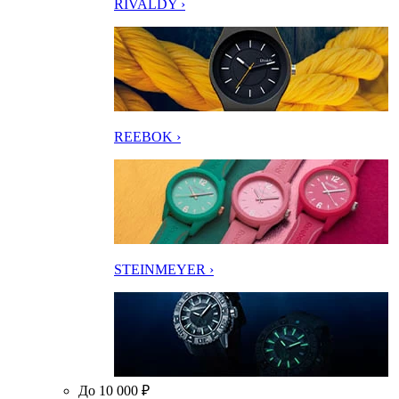
RIVALDY ›
REEBOK ›
STEINMEYER ›
До 10 000 ₽