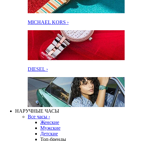
MICHAEL KORS ›
DIESEL ›
НАРУЧНЫЕ ЧАСЫ
Все часы ›
Женские
Мужские
Детские
Топ-бренды