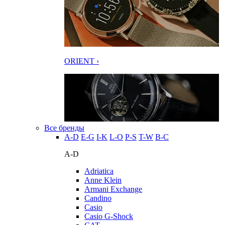
ORIENT ›
Все бренды
A-D
E-G
I-K
L-O
P-S
T-W
В-С
A-D
Adriatica
Anne Klein
Armani Exchange
Candino
Casio
Casio G-Shock