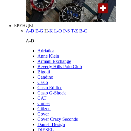
БРЕНДЫ
A-D
E-G
H
-K
L-O
P-S
T-Z
В-С
A-D
Adriatica
Anne Klein
Armani Exchange
Beverly Hills Polo Club
Bigotti
Candino
Casio
Casio Edifice
Casio G-Shock
CAT
Cimier
Citizen
Cover
Cover Crazy Seconds
Danish Design
DIESEL