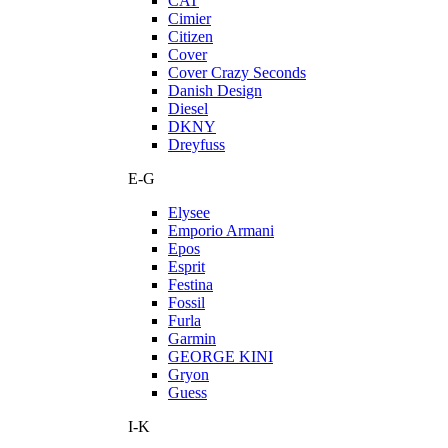
CAT
Cimier
Citizen
Cover
Cover Crazy Seconds
Danish Design
Diesel
DKNY
Dreyfuss
E-G
Elysee
Emporio Armani
Epos
Esprit
Festina
Fossil
Furla
Garmin
GEORGE KINI
Gryon
Guess
I-K