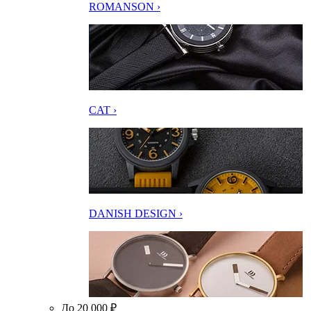
ROMANSON ›
CAT ›
DANISH DESIGN ›
До 20 000 ₽