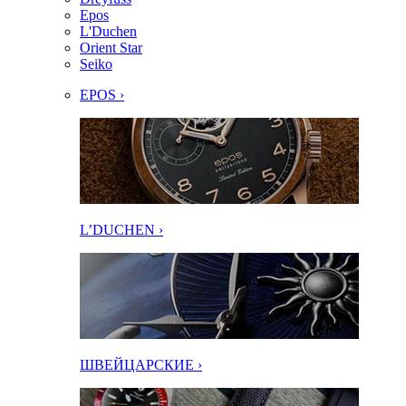
Epos
L'Duchen
Orient Star
Seiko
EPOS ›
L’DUCHEN ›
ШВЕЙЦАРСКИЕ ›