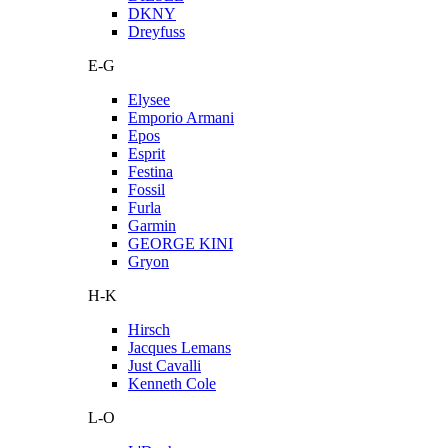
DKNY
Dreyfuss
E-G
Elysee
Emporio Armani
Epos
Esprit
Festina
Fossil
Furla
Garmin
GEORGE KINI
Gryon
H-K
Hirsch
Jacques Lemans
Just Cavalli
Kenneth Cole
L-O