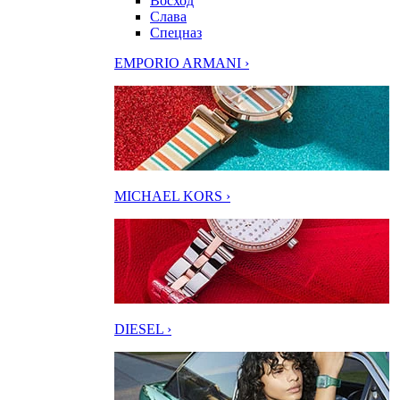
Восход
Слава
Спецназ
EMPORIO ARMANI ›
MICHAEL KORS ›
DIESEL ›