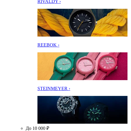
RIVALDY ›
REEBOK ›
STEINMEYER ›
До 10 000 ₽