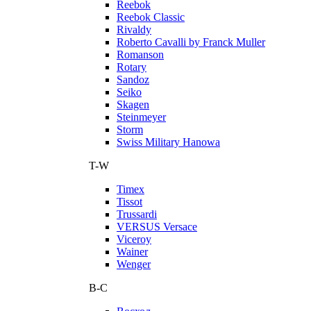
Reebok
Reebok Classic
Rivaldy
Roberto Cavalli by Franck Muller
Romanson
Rotary
Sandoz
Seiko
Skagen
Steinmeyer
Storm
Swiss Military Hanowa
T-W
Timex
Tissot
Trussardi
VERSUS Versace
Viceroy
Wainer
Wenger
В-С