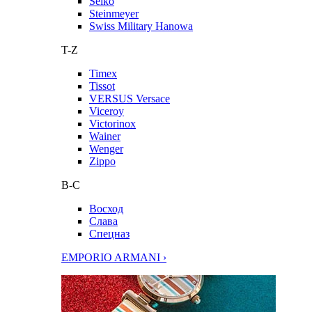
Seiko
Steinmeyer
Swiss Military Hanowa
T-Z
Timex
Tissot
VERSUS Versace
Viceroy
Victorinox
Wainer
Wenger
Zippo
В-С
Восход
Слава
Спецназ
EMPORIO ARMANI ›