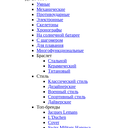
Умные
Механические
Противоударные
Электронные
Скелетоны
Хронографы
На солнечной батарее
С шагомером
Для плавания
Многофункциональные
Браслет
Стальной
Керамический
Титановый
Стиль
Классический стиль
Дизайнерские
Военный стиль
Спортивный стиль
Дайверские
Топ-бренды
Jacques Lemans
L'Duchen
Cover
Swiss Military Hanowa