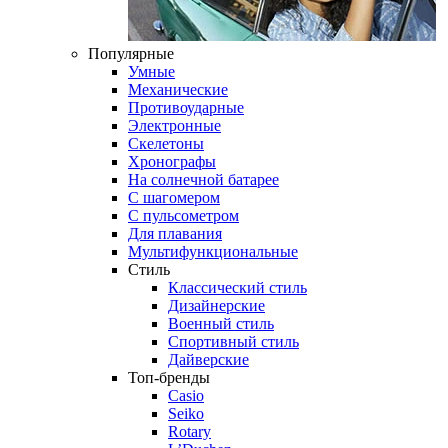
Популярные
Умные
Механические
Противоударные
Электронные
Скелетоны
Хронографы
На солнечной батарее
С шагомером
С пульсометром
Для плавания
Мультифункциональные
Стиль
Классический стиль
Дизайнерские
Военный стиль
Спортивный стиль
Дайверские
Топ-бренды
Casio
Seiko
Rotary