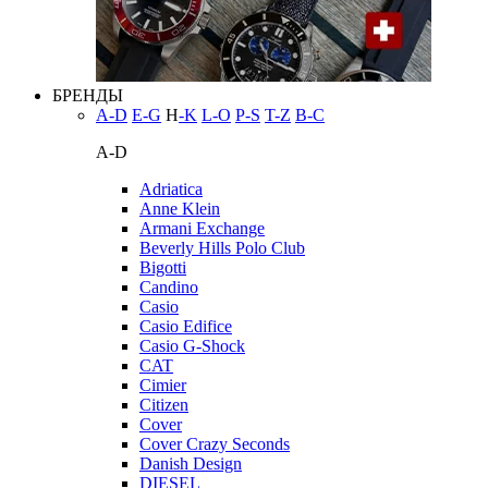
БРЕНДЫ
A-D
E-G
H
-K
L-O
P-S
T-Z
В-С
A-D
Adriatica
Anne Klein
Armani Exchange
Beverly Hills Polo Club
Bigotti
Candino
Casio
Casio Edifice
Casio G-Shock
CAT
Cimier
Citizen
Cover
Cover Crazy Seconds
Danish Design
DIESEL