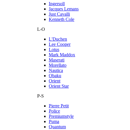
Ingersoll
Jacques Lemans
Just Cavalli
Kenneth Cole
L-O
L'Duchen
Lee Cooper
Lotus
Mark Maddox
Maserati
Morellato
Nautica
Obaku
Orient
Orient Star
P-S
Pierre Petit
Police
Premiumstyle
Puma
Quantum