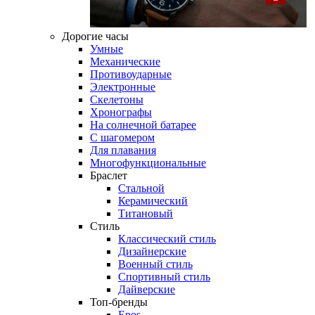
Дорогие часы
Умные
Механические
Противоударные
Электронные
Скелетоны
Хронографы
На солнечной батарее
С шагомером
Для плавания
Многофункциональные
Браслет
Стальной
Керамический
Титановый
Стиль
Классический стиль
Дизайнерские
Военный стиль
Спортивный стиль
Дайверские
Топ-бренды
Epos