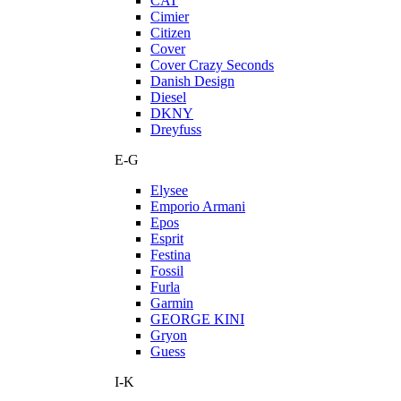
CAT
Cimier
Citizen
Cover
Cover Crazy Seconds
Danish Design
Diesel
DKNY
Dreyfuss
E-G
Elysee
Emporio Armani
Epos
Esprit
Festina
Fossil
Furla
Garmin
GEORGE KINI
Gryon
Guess
I-K