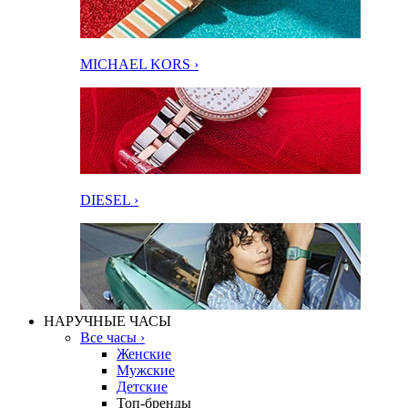
MICHAEL KORS ›
DIESEL ›
НАРУЧНЫЕ ЧАСЫ
Все часы ›
Женские
Мужские
Детские
Топ-бренды