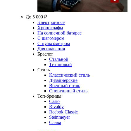
До 5 000 ₽
Электронные
Хронографы
На солнечной батарее
С шагомером
С пульсометром
Для плавания
Браслет
Стальной
Титановый
Стиль
Классический стиль
Дизайнерские
Военный стиль
Спортивный стиль
Топ-бренды
Casio
Rivaldy
Reebok Classic
Steinmeyer
Слава