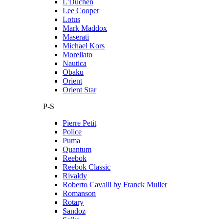
L'Duchen
Lee Cooper
Lotus
Mark Maddox
Maserati
Michael Kors
Morellato
Nautica
Obaku
Orient
Orient Star
P-S
Pierre Petit
Police
Puma
Quantum
Reebok
Reebok Classic
Rivaldy
Roberto Cavalli by Franck Muller
Romanson
Rotary
Sandoz