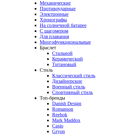
Механические
Противоударные
Электронные
Хронографы
На солнечной батарее
С шагомером
Для плавания
Многофункциональные
Браслет
Стальной
Керамический
Титановый
Стиль
Классический стиль
Дизайнерские
Военный стиль
Спортивный стиль
Топ-бренды
Danish Design
Romanson
Reebok
Mark Maddox
Casio
Gryon