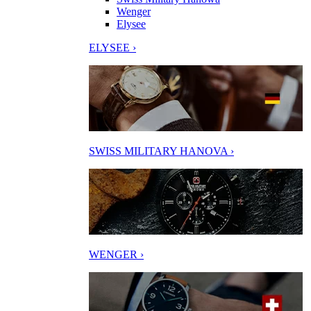
Wenger
Elysee
ELYSEE ›
SWISS MILITARY HANOVA ›
WENGER ›