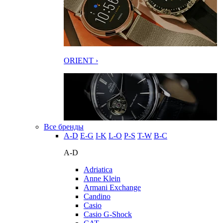
ORIENT ›
Все бренды
A-D
E-G
I-K
L-O
P-S
T-W
В-С
A-D
Adriatica
Anne Klein
Armani Exchange
Candino
Casio
Casio G-Shock