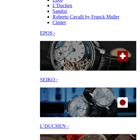
L'Duchen
Sandoz
Roberto Cavalli by Franck Muller
Cimier
EPOS ›
SEIKO ›
L’DUCHEN ›