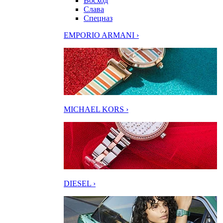
Восход
Слава
Спецназ
EMPORIO ARMANI ›
MICHAEL KORS ›
DIESEL ›