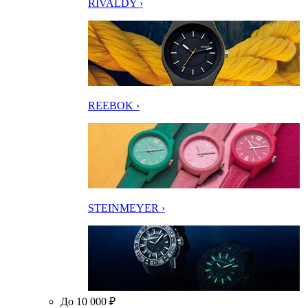
RIVALDY ›
REEBOK ›
STEINMEYER ›
До 10 000 ₽