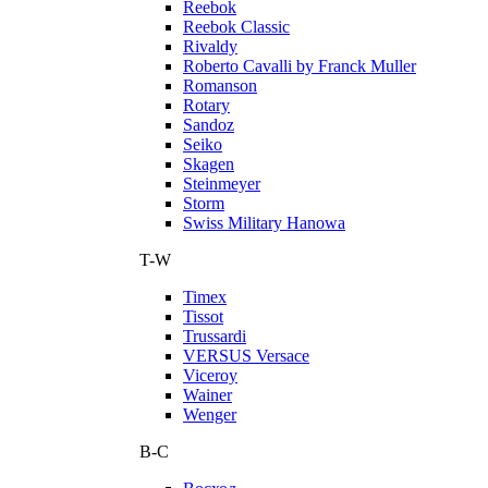
Reebok
Reebok Classic
Rivaldy
Roberto Cavalli by Franck Muller
Romanson
Rotary
Sandoz
Seiko
Skagen
Steinmeyer
Storm
Swiss Military Hanowa
T-W
Timex
Tissot
Trussardi
VERSUS Versace
Viceroy
Wainer
Wenger
В-С