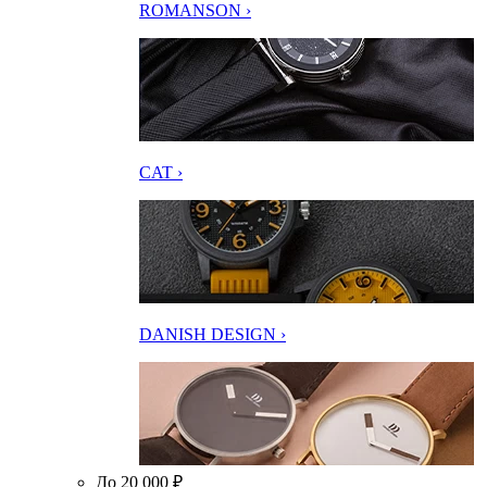
ROMANSON ›
CAT ›
DANISH DESIGN ›
До 20 000 ₽