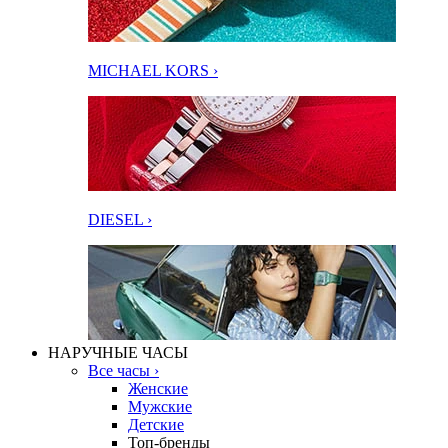
MICHAEL KORS ›
DIESEL ›
НАРУЧНЫЕ ЧАСЫ
Все часы ›
Женские
Мужские
Детские
Топ-бренды