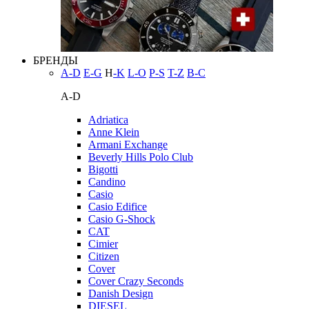
БРЕНДЫ
A-D
E-G
H
-K
L-O
P-S
T-Z
В-С
A-D
Adriatica
Anne Klein
Armani Exchange
Beverly Hills Polo Club
Bigotti
Candino
Casio
Casio Edifice
Casio G-Shock
CAT
Cimier
Citizen
Cover
Cover Crazy Seconds
Danish Design
DIESEL