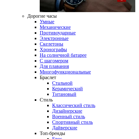
Дорогие часы
Умные
Механические
Противоударные
Электронные
Скелетоны
Хронографы
На солнечной батарее
С шагомером
Для плавания
Многофункциональные
Браслет
Стальной
Керамический
Титановый
Стиль
Классический стиль
Дизайнерские
Военный стиль
Спортивный стиль
Дайверские
Топ-бренды
Epos