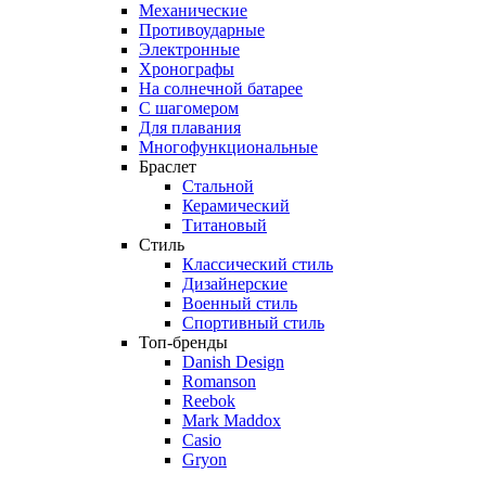
Механические
Противоударные
Электронные
Хронографы
На солнечной батарее
С шагомером
Для плавания
Многофункциональные
Браслет
Стальной
Керамический
Титановый
Стиль
Классический стиль
Дизайнерские
Военный стиль
Спортивный стиль
Топ-бренды
Danish Design
Romanson
Reebok
Mark Maddox
Casio
Gryon