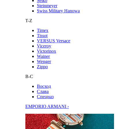
Seiko
Steinmeyer
Swiss Military Hanowa
T-Z
Timex
Tissot
VERSUS Versace
Viceroy
Victorinox
Wainer
Wenger
Zippo
В-С
Восход
Слава
Спецназ
EMPORIO ARMANI ›