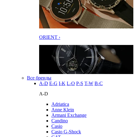
ORIENT ›
Все бренды
A-D
E-G
I-K
L-O
P-S
T-W
В-С
A-D
Adriatica
Anne Klein
Armani Exchange
Candino
Casio
Casio G-Shock