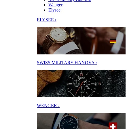
Wenger
Elysee
ELYSEE ›
SWISS MILITARY HANOVA ›
WENGER ›