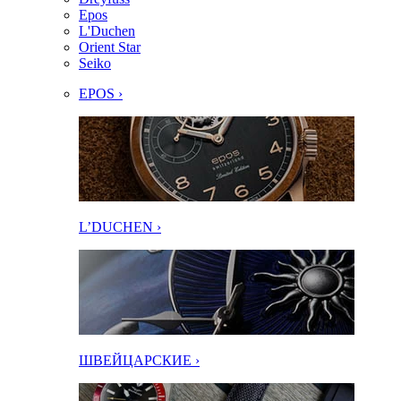
Epos
L'Duchen
Orient Star
Seiko
EPOS ›
L’DUCHEN ›
ШВЕЙЦАРСКИЕ ›