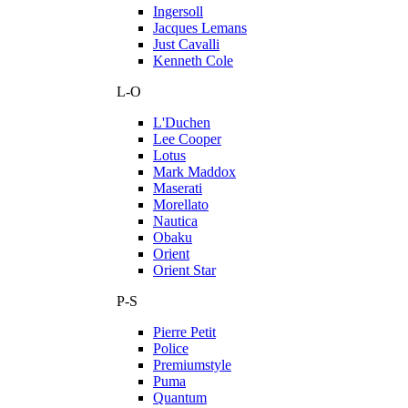
Ingersoll
Jacques Lemans
Just Cavalli
Kenneth Cole
L-O
L'Duchen
Lee Cooper
Lotus
Mark Maddox
Maserati
Morellato
Nautica
Obaku
Orient
Orient Star
P-S
Pierre Petit
Police
Premiumstyle
Puma
Quantum