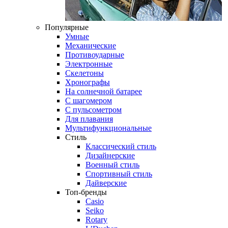
Популярные
Умные
Механические
Противоударные
Электронные
Скелетоны
Хронографы
На солнечной батарее
С шагомером
С пульсометром
Для плавания
Мультифункциональные
Стиль
Классический стиль
Дизайнерские
Военный стиль
Спортивный стиль
Дайверские
Топ-бренды
Casio
Seiko
Rotary