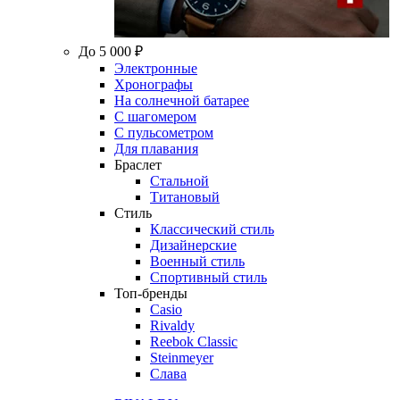
До 5 000 ₽
Электронные
Хронографы
На солнечной батарее
С шагомером
С пульсометром
Для плавания
Браслет
Стальной
Титановый
Стиль
Классический стиль
Дизайнерские
Военный стиль
Спортивный стиль
Топ-бренды
Casio
Rivaldy
Reebok Classic
Steinmeyer
Слава