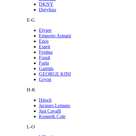
DKNY
Dreyfuss
E-G
Elysee
Emporio Armani
Epos
Esprit
Festina
Fossil
Furla
Garmin
GEORGE KINI
Gryon
H-K
Hirsch
Jacques Lemans
Just Cavalli
Kenneth Cole
L-O