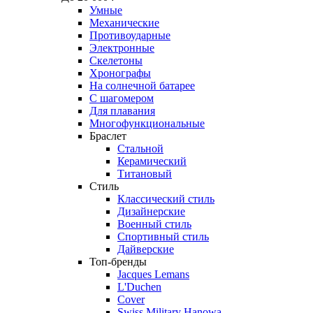
Умные
Механические
Противоударные
Электронные
Скелетоны
Хронографы
На солнечной батарее
С шагомером
Для плавания
Многофункциональные
Браслет
Стальной
Керамический
Титановый
Стиль
Классический стиль
Дизайнерские
Военный стиль
Спортивный стиль
Дайверские
Топ-бренды
Jacques Lemans
L'Duchen
Cover
Swiss Military Hanowa