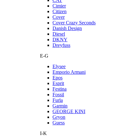
CAT
Cimier
Citizen
Cover
Cover Crazy Seconds
Danish Design
Diesel
DKNY
Dreyfuss
E-G
Elysee
Emporio Armani
Epos
Esprit
Festina
Fossil
Furla
Garmin
GEORGE KINI
Gryon
Guess
I-K