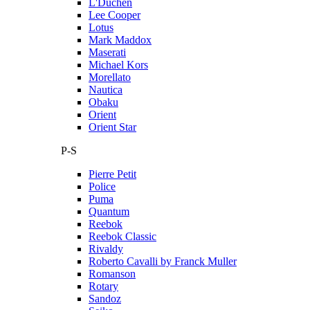
L'Duchen
Lee Cooper
Lotus
Mark Maddox
Maserati
Michael Kors
Morellato
Nautica
Obaku
Orient
Orient Star
P-S
Pierre Petit
Police
Puma
Quantum
Reebok
Reebok Classic
Rivaldy
Roberto Cavalli by Franck Muller
Romanson
Rotary
Sandoz