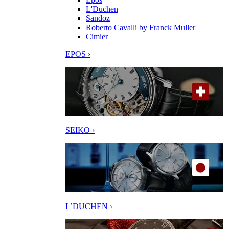
L'Duchen
Sandoz
Roberto Cavalli by Franck Muller
Cimier
EPOS ›
SEIKO ›
L’DUCHEN ›