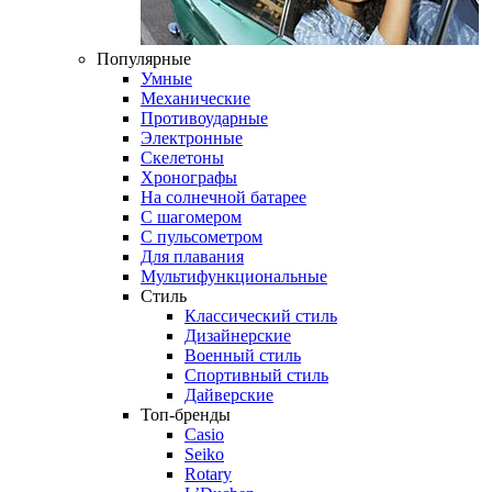
Популярные
Умные
Механические
Противоударные
Электронные
Скелетоны
Хронографы
На солнечной батарее
С шагомером
С пульсометром
Для плавания
Мультифункциональные
Стиль
Классический стиль
Дизайнерские
Военный стиль
Спортивный стиль
Дайверские
Топ-бренды
Casio
Seiko
Rotary