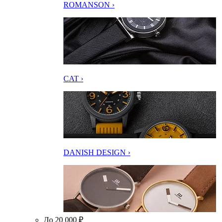
ROMANSON ›
CAT ›
DANISH DESIGN ›
До 20 000 ₽