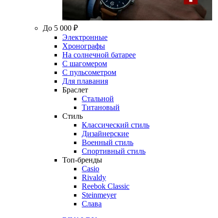
До 5 000 ₽
Электронные
Хронографы
На солнечной батарее
С шагомером
С пульсометром
Для плавания
Браслет
Стальной
Титановый
Стиль
Классический стиль
Дизайнерские
Военный стиль
Спортивный стиль
Топ-бренды
Casio
Rivaldy
Reebok Classic
Steinmeyer
Слава