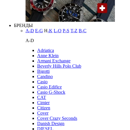
БРЕНДЫ
A-D
E-G
H
-K
L-O
P-S
T-Z
В-С
A-D
Adriatica
Anne Klein
Armani Exchange
Beverly Hills Polo Club
Bigotti
Candino
Casio
Casio Edifice
Casio G-Shock
CAT
Cimier
Citizen
Cover
Cover Crazy Seconds
Danish Design
DIESEL