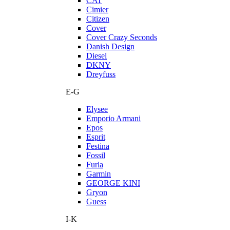
CAT
Cimier
Citizen
Cover
Cover Crazy Seconds
Danish Design
Diesel
DKNY
Dreyfuss
E-G
Elysee
Emporio Armani
Epos
Esprit
Festina
Fossil
Furla
Garmin
GEORGE KINI
Gryon
Guess
I-K