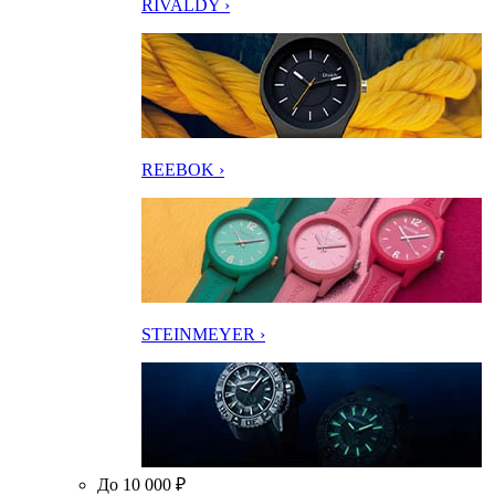
RIVALDY ›
REEBOK ›
STEINMEYER ›
До 10 000 ₽