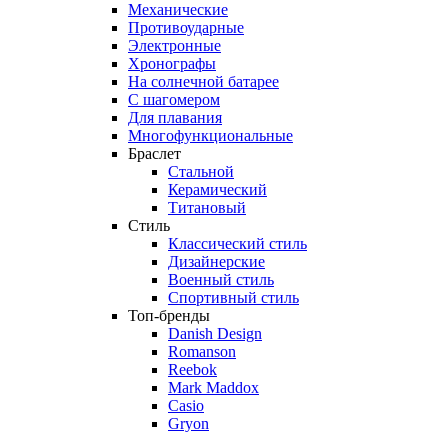
Механические
Противоударные
Электронные
Хронографы
На солнечной батарее
С шагомером
Для плавания
Многофункциональные
Браслет
Стальной
Керамический
Титановый
Стиль
Классический стиль
Дизайнерские
Военный стиль
Спортивный стиль
Топ-бренды
Danish Design
Romanson
Reebok
Mark Maddox
Casio
Gryon