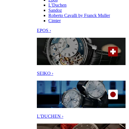
L'Duchen
Sandoz
Roberto Cavalli by Franck Muller
Cimier
EPOS ›
SEIKO ›
L’DUCHEN ›