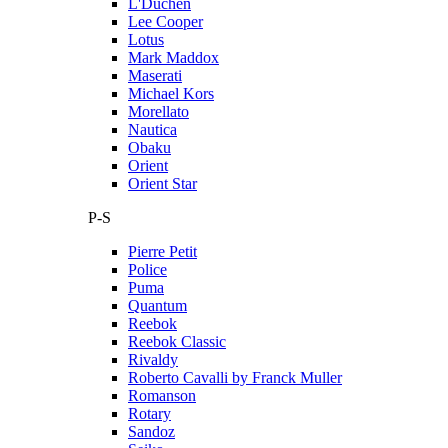
L'Duchen
Lee Cooper
Lotus
Mark Maddox
Maserati
Michael Kors
Morellato
Nautica
Obaku
Orient
Orient Star
P-S
Pierre Petit
Police
Puma
Quantum
Reebok
Reebok Classic
Rivaldy
Roberto Cavalli by Franck Muller
Romanson
Rotary
Sandoz