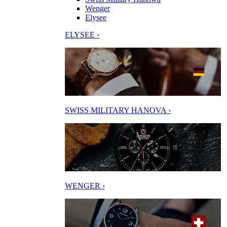
Wenger
Elysee
ELYSEE ›
SWISS MILITARY HANOVA ›
WENGER ›