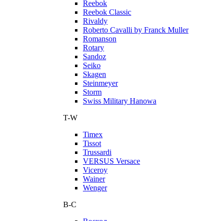
Reebok
Reebok Classic
Rivaldy
Roberto Cavalli by Franck Muller
Romanson
Rotary
Sandoz
Seiko
Skagen
Steinmeyer
Storm
Swiss Military Hanowa
T-W
Timex
Tissot
Trussardi
VERSUS Versace
Viceroy
Wainer
Wenger
В-С