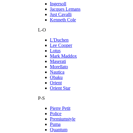
Ingersoll
Jacques Lemans
Just Cavalli
Kenneth Cole
L-O
L'Duchen
Lee Cooper
Lotus
Mark Maddox
Maserati
Morellato
Nautica
Obaku
Orient
Orient Star
P-S
Pierre Petit
Police
Premiumstyle
Puma
Quantum