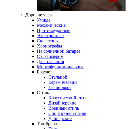
Дорогие часы
Умные
Механические
Противоударные
Электронные
Скелетоны
Хронографы
На солнечной батарее
С шагомером
Для плавания
Многофункциональные
Браслет
Стальной
Керамический
Титановый
Стиль
Классический стиль
Дизайнерские
Военный стиль
Спортивный стиль
Дайверские
Топ-бренды
Epos