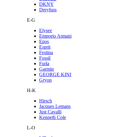
DKNY
Dreyfuss
E-G
Elysee
Emporio Armani
Epos
Esprit
Festina
Fossil
Furla
Garmin
GEORGE KINI
Gryon
H-K
Hirsch
Jacques Lemans
Just Cavalli
Kenneth Cole
L-O