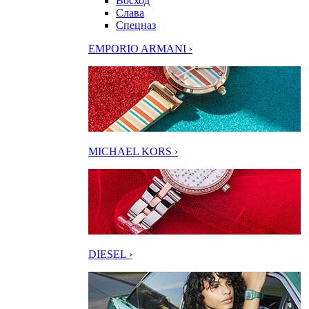
Восход
Слава
Спецназ
EMPORIO ARMANI ›
MICHAEL KORS ›
DIESEL ›