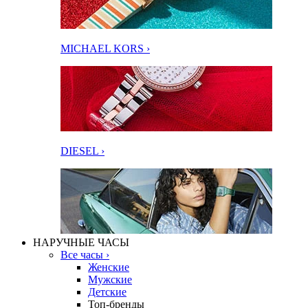
MICHAEL KORS ›
DIESEL ›
НАРУЧНЫЕ ЧАСЫ
Все часы ›
Женские
Мужские
Детские
Топ-бренды