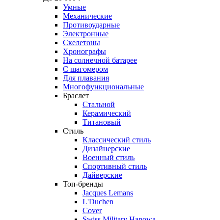
Умные
Механические
Противоударные
Электронные
Скелетоны
Хронографы
На солнечной батарее
С шагомером
Для плавания
Многофункциональные
Браслет
Стальной
Керамический
Титановый
Стиль
Классический стиль
Дизайнерские
Военный стиль
Спортивный стиль
Дайверские
Топ-бренды
Jacques Lemans
L'Duchen
Cover
Swiss Military Hanowa