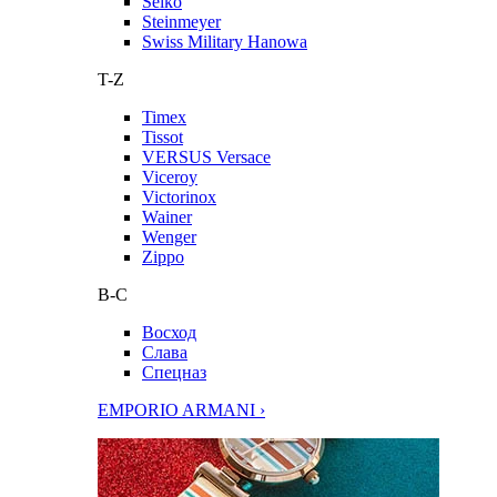
Seiko
Steinmeyer
Swiss Military Hanowa
T-Z
Timex
Tissot
VERSUS Versace
Viceroy
Victorinox
Wainer
Wenger
Zippo
В-С
Восход
Слава
Спецназ
EMPORIO ARMANI ›