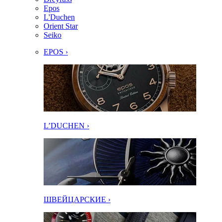
Epos
L'Duchen
Orient Star
Seiko
EPOS ›
L’DUCHEN ›
ШВЕЙЦАРСКИЕ ›