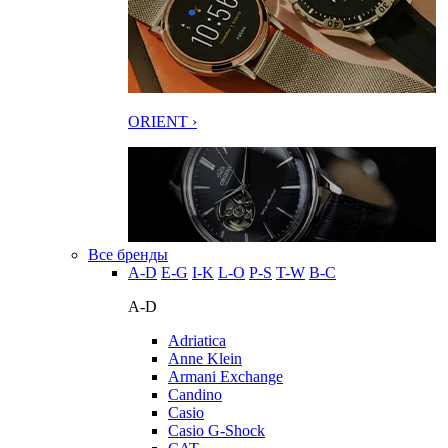
ORIENT ›
Все бренды
A-D
E-G
I-K
L-O
P-S
T-W
В-С
A-D
Adriatica
Anne Klein
Armani Exchange
Candino
Casio
Casio G-Shock