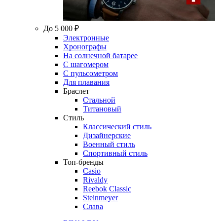
До 5 000 ₽
Электронные
Хронографы
На солнечной батарее
С шагомером
С пульсометром
Для плавания
Браслет
Стальной
Титановый
Стиль
Классический стиль
Дизайнерские
Военный стиль
Спортивный стиль
Топ-бренды
Casio
Rivaldy
Reebok Classic
Steinmeyer
Слава