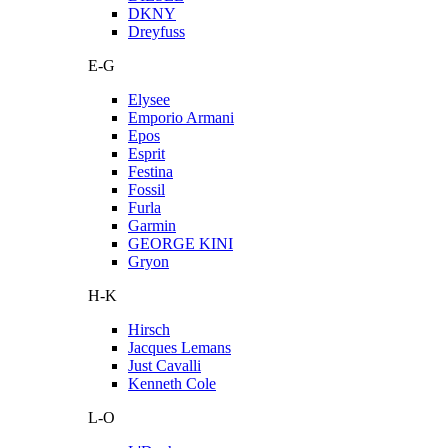
DKNY
Dreyfuss
E-G
Elysee
Emporio Armani
Epos
Esprit
Festina
Fossil
Furla
Garmin
GEORGE KINI
Gryon
H-K
Hirsch
Jacques Lemans
Just Cavalli
Kenneth Cole
L-O