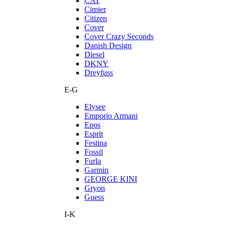
CAT
Cimier
Citizen
Cover
Cover Crazy Seconds
Danish Design
Diesel
DKNY
Dreyfuss
E-G
Elysee
Emporio Armani
Epos
Esprit
Festina
Fossil
Furla
Garmin
GEORGE KINI
Gryon
Guess
I-K