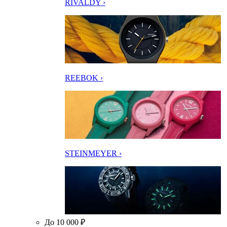
RIVALDY ›
REEBOK ›
STEINMEYER ›
До 10 000 ₽