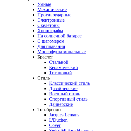
Умные
Механические
Противоударные
Электронные
Скелетоны
Хронографы
На солнечной батарее
С шагомером
Для плавания
Многофункциональные
Браслет
Стальной
Керамический
Титановый
Стиль
Классический стиль
Дизайнерские
Военный стиль
Спортивный стиль
Дайверские
Топ-бренды
Jacques Lemans
L'Duchen
Cover
Swiss Military Hanowa