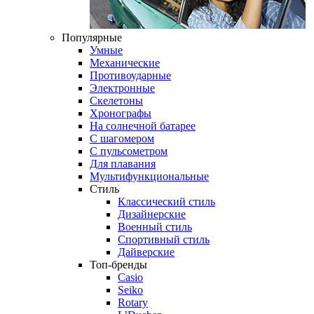
Популярные
Умные
Механические
Противоударные
Электронные
Скелетоны
Хронографы
На солнечной батарее
С шагомером
С пульсометром
Для плавания
Мультифункциональные
Стиль
Классический стиль
Дизайнерские
Военный стиль
Спортивный стиль
Дайверские
Топ-бренды
Casio
Seiko
Rotary