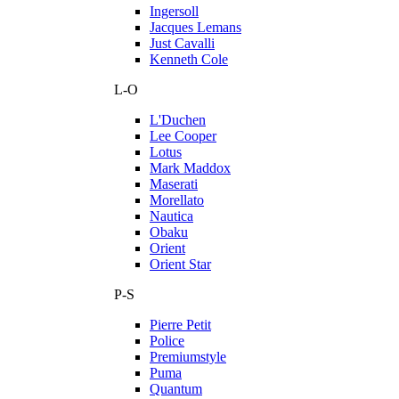
Ingersoll
Jacques Lemans
Just Cavalli
Kenneth Cole
L-O
L'Duchen
Lee Cooper
Lotus
Mark Maddox
Maserati
Morellato
Nautica
Obaku
Orient
Orient Star
P-S
Pierre Petit
Police
Premiumstyle
Puma
Quantum