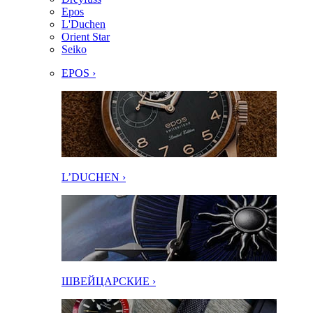
Epos
L'Duchen
Orient Star
Seiko
EPOS ›
L’DUCHEN ›
ШВЕЙЦАРСКИЕ ›