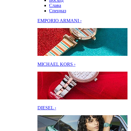
Восход
Слава
Спецназ
EMPORIO ARMANI ›
MICHAEL KORS ›
DIESEL ›