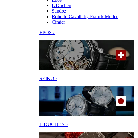
L'Duchen
Sandoz
Roberto Cavalli by Franck Muller
Cimier
EPOS ›
SEIKO ›
L’DUCHEN ›