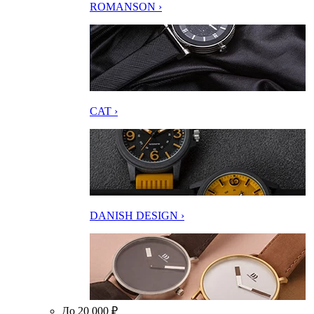
ROMANSON ›
CAT ›
DANISH DESIGN ›
До 20 000 ₽