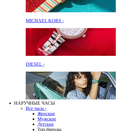
MICHAEL KORS ›
DIESEL ›
НАРУЧНЫЕ ЧАСЫ
Все часы ›
Женские
Мужские
Детские
Топ-бренды