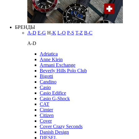
БРЕНДЫ
A-D
E-G
H
-K
L-O
P-S
T-Z
В-С
A-D
Adriatica
Anne Klein
Armani Exchange
Beverly Hills Polo Club
Bigotti
Candino
Casio
Casio Edifice
Casio G-Shock
CAT
Cimier
Citizen
Cover
Cover Crazy Seconds
Danish Design
DIESEL