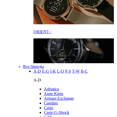
ORIENT ›
Все бренды
A-D
E-G
I-K
L-O
P-S
T-W
В-С
A-D
Adriatica
Anne Klein
Armani Exchange
Candino
Casio
Casio G-Shock