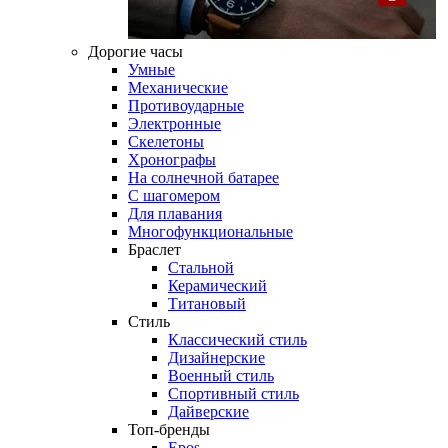
Дорогие часы
Умные
Механические
Противоударные
Электронные
Скелетоны
Хронографы
На солнечной батарее
С шагомером
Для плавания
Многофункциональные
Браслет
Стальной
Керамический
Титановый
Стиль
Классический стиль
Дизайнерские
Военный стиль
Спортивный стиль
Дайверские
Топ-бренды
Epos