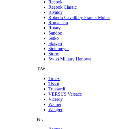
Reebok
Reebok Classic
Rivaldy
Roberto Cavalli by Franck Muller
Romanson
Rotary
Sandoz
Seiko
Skagen
Steinmeyer
Storm
Swiss Military Hanowa
T-W
Timex
Tissot
Trussardi
VERSUS Versace
Viceroy
Wainer
Wenger
В-С