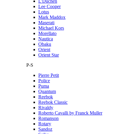
L'Duchen
Lee Cooper
Lotus
Mark Maddox
Maserati
Michael Kors
Morellato
Nautica
Obaku
Orient
Orient Star
P-S
Pierre Petit
Police
Puma
Quantum
Reebok
Reebok Classic
Rivaldy
Roberto Cavalli by Franck Muller
Romanson
Rotary
Sandoz