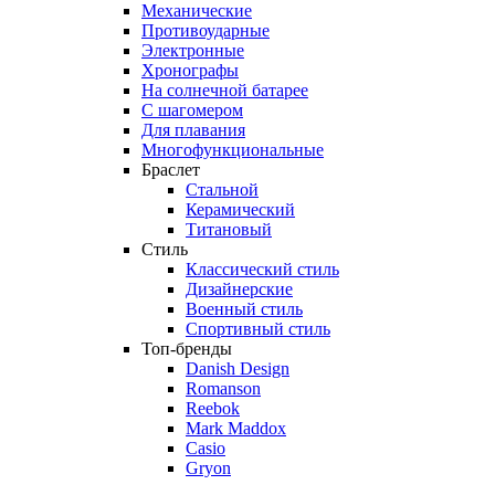
Механические
Противоударные
Электронные
Хронографы
На солнечной батарее
С шагомером
Для плавания
Многофункциональные
Браслет
Стальной
Керамический
Титановый
Стиль
Классический стиль
Дизайнерские
Военный стиль
Спортивный стиль
Топ-бренды
Danish Design
Romanson
Reebok
Mark Maddox
Casio
Gryon