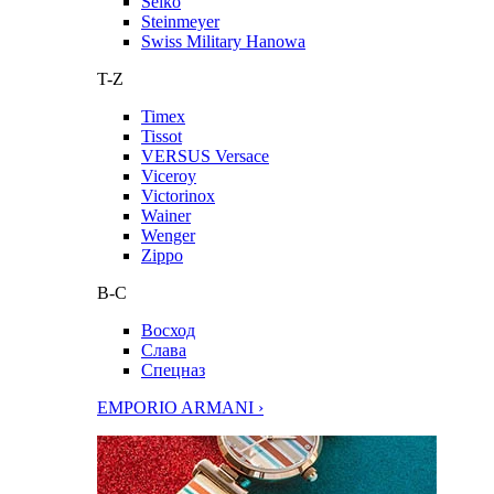
Seiko
Steinmeyer
Swiss Military Hanowa
T-Z
Timex
Tissot
VERSUS Versace
Viceroy
Victorinox
Wainer
Wenger
Zippo
В-С
Восход
Слава
Спецназ
EMPORIO ARMANI ›