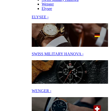
Wenger
Elysee
ELYSEE ›
SWISS MILITARY HANOVA ›
WENGER ›