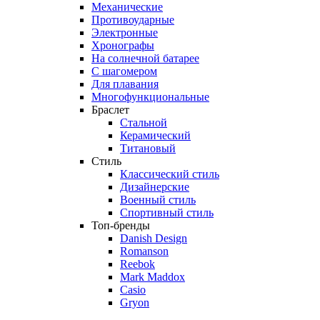
Механические
Противоударные
Электронные
Хронографы
На солнечной батарее
С шагомером
Для плавания
Многофункциональные
Браслет
Стальной
Керамический
Титановый
Стиль
Классический стиль
Дизайнерские
Военный стиль
Спортивный стиль
Топ-бренды
Danish Design
Romanson
Reebok
Mark Maddox
Casio
Gryon