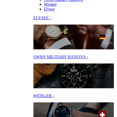
Wenger
Elysee
ELYSEE ›
SWISS MILITARY HANOVA ›
WENGER ›