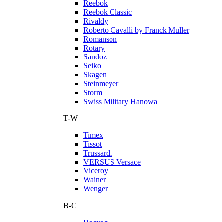
Reebok
Reebok Classic
Rivaldy
Roberto Cavalli by Franck Muller
Romanson
Rotary
Sandoz
Seiko
Skagen
Steinmeyer
Storm
Swiss Military Hanowa
T-W
Timex
Tissot
Trussardi
VERSUS Versace
Viceroy
Wainer
Wenger
В-С