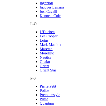
Ingersoll
Jacques Lemans
Just Cavalli
Kenneth Cole
L-O
L'Duchen
Lee Cooper
Lotus
Mark Maddox
Maserati
Morellato
Nautica
Obaku
Orient
Orient Star
P-S
Pierre Petit
Police
Premiumstyle
Puma
Quantum