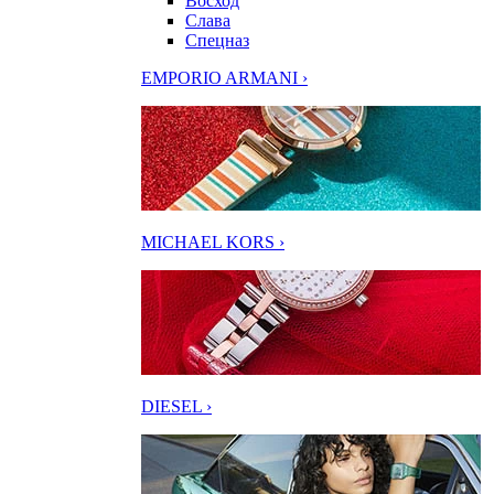
Восход
Слава
Спецназ
EMPORIO ARMANI ›
MICHAEL KORS ›
DIESEL ›