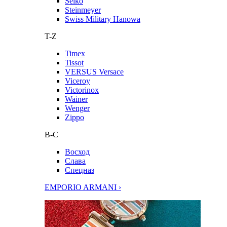
Seiko
Steinmeyer
Swiss Military Hanowa
T-Z
Timex
Tissot
VERSUS Versace
Viceroy
Victorinox
Wainer
Wenger
Zippo
В-С
Восход
Слава
Спецназ
EMPORIO ARMANI ›