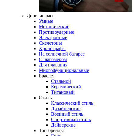
Дорогие часы
Умные
Механические
Противоударные
Электронные
Скелетоны
Хронографы
На солнечной батарее
С шагомером
Для плавания
Многофункциональные
Браслет
Стальной
Керамический
Титановый
Стиль
Классический стиль
Дизайнерские
Военный стиль
Спортивный стиль
Дайверские
Топ-бренды
Epos