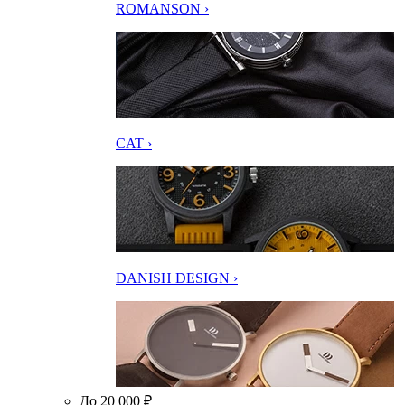
ROMANSON ›
CAT ›
DANISH DESIGN ›
До 20 000 ₽