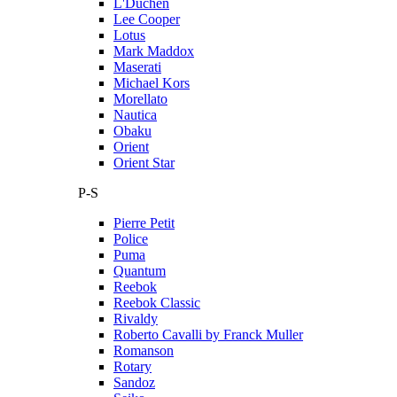
L'Duchen
Lee Cooper
Lotus
Mark Maddox
Maserati
Michael Kors
Morellato
Nautica
Obaku
Orient
Orient Star
P-S
Pierre Petit
Police
Puma
Quantum
Reebok
Reebok Classic
Rivaldy
Roberto Cavalli by Franck Muller
Romanson
Rotary
Sandoz