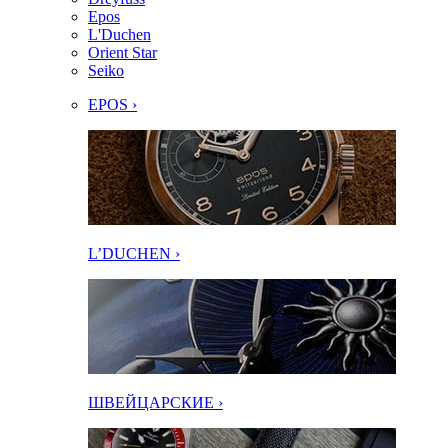
Epos
L'Duchen
Orient Star
Seiko
EPOS ›
L’DUCHEN ›
ШВЕЙЦАРСКИЕ ›