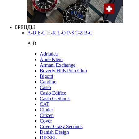
БРЕНДЫ
A-D
E-G
H
-K
L-O
P-S
T-Z
В-С
A-D
Adriatica
Anne Klein
Armani Exchange
Beverly Hills Polo Club
Bigotti
Candino
Casio
Casio Edifice
Casio G-Shock
CAT
Cimier
Citizen
Cover
Cover Crazy Seconds
Danish Design
DIESEL