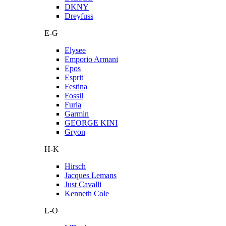
DKNY
Dreyfuss
E-G
Elysee
Emporio Armani
Epos
Esprit
Festina
Fossil
Furla
Garmin
GEORGE KINI
Gryon
H-K
Hirsch
Jacques Lemans
Just Cavalli
Kenneth Cole
L-O