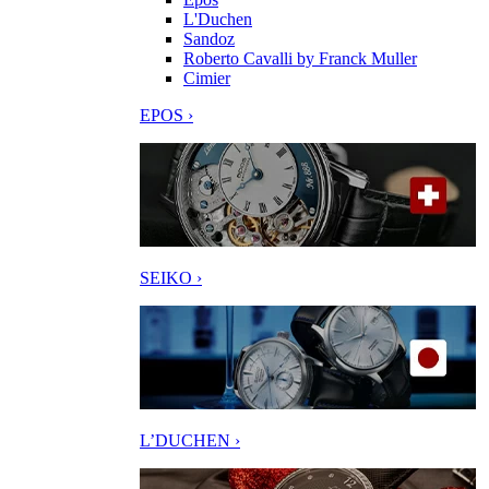
L'Duchen
Sandoz
Roberto Cavalli by Franck Muller
Cimier
EPOS ›
SEIKO ›
L’DUCHEN ›