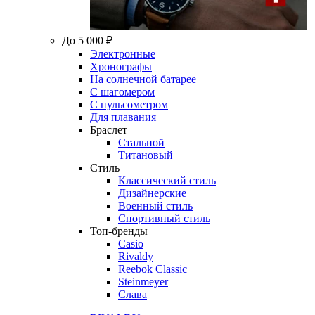
До 5 000 ₽
Электронные
Хронографы
На солнечной батарее
С шагомером
С пульсометром
Для плавания
Браслет
Стальной
Титановый
Стиль
Классический стиль
Дизайнерские
Военный стиль
Спортивный стиль
Топ-бренды
Casio
Rivaldy
Reebok Classic
Steinmeyer
Слава