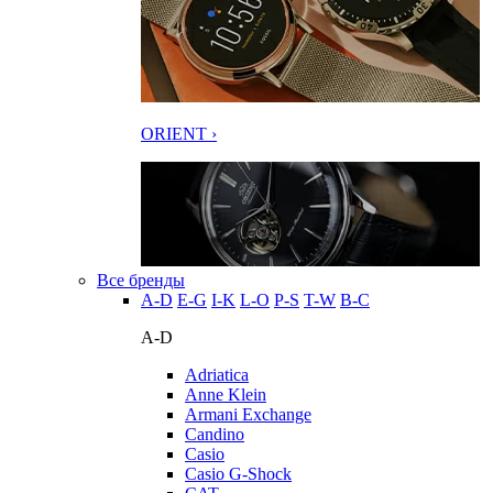
ORIENT ›
Все бренды
A-D
E-G
I-K
L-O
P-S
T-W
В-С
A-D
Adriatica
Anne Klein
Armani Exchange
Candino
Casio
Casio G-Shock