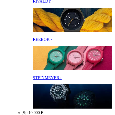
RIVALDY ›
REEBOK ›
STEINMEYER ›
До 10 000 ₽