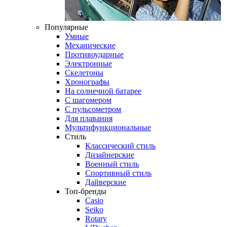
Популярные
Умные
Механические
Противоударные
Электронные
Скелетоны
Хронографы
На солнечной батарее
С шагомером
С пульсометром
Для плавания
Мультифункциональные
Стиль
Классический стиль
Дизайнерские
Военный стиль
Спортивный стиль
Дайверские
Топ-бренды
Casio
Seiko
Rotary