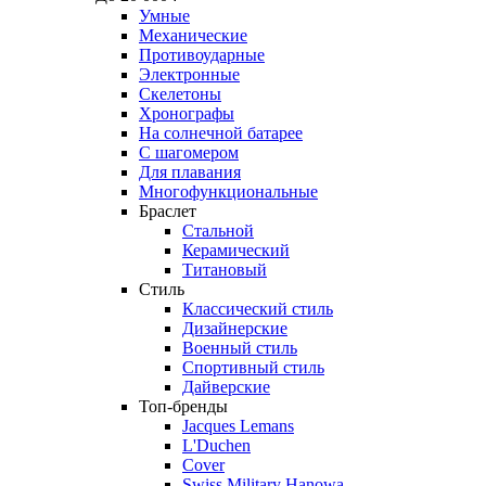
Умные
Механические
Противоударные
Электронные
Скелетоны
Хронографы
На солнечной батарее
С шагомером
Для плавания
Многофункциональные
Браслет
Стальной
Керамический
Титановый
Стиль
Классический стиль
Дизайнерские
Военный стиль
Спортивный стиль
Дайверские
Топ-бренды
Jacques Lemans
L'Duchen
Cover
Swiss Military Hanowa