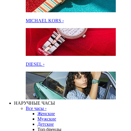
MICHAEL KORS ›
DIESEL ›
НАРУЧНЫЕ ЧАСЫ
Все часы ›
Женские
Мужские
Детские
Топ-бренды