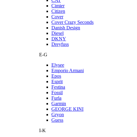
CAT
Cimier
Citizen
Cover
Cover Crazy Seconds
Danish Design
Diesel
DKNY
Dreyfuss
E-G
Elysee
Emporio Armani
Epos
Esprit
Festina
Fossil
Furla
Garmin
GEORGE KINI
Gryon
Guess
I-K