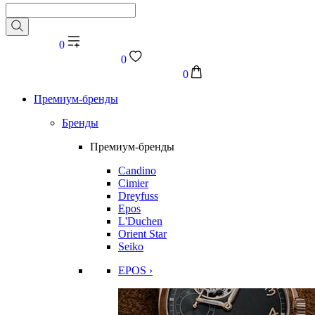
0
0
0
Премиум-бренды
Бренды
Премиум-бренды
Candino
Cimier
Dreyfuss
Epos
L'Duchen
Orient Star
Seiko
EPOS ›