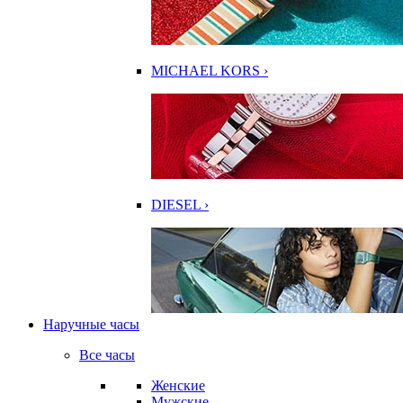
MICHAEL KORS ›
DIESEL ›
Наручные часы
Все часы
Женские
Мужские