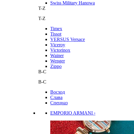
Swiss Military Hanowa
T-Z
T-Z
Timex
Tissot
VERSUS Versace
Viceroy
Victorinox
Wainer
Wenger
Zippo
В-С
В-С
Восход
Слава
Спецназ
EMPORIO ARMANI ›