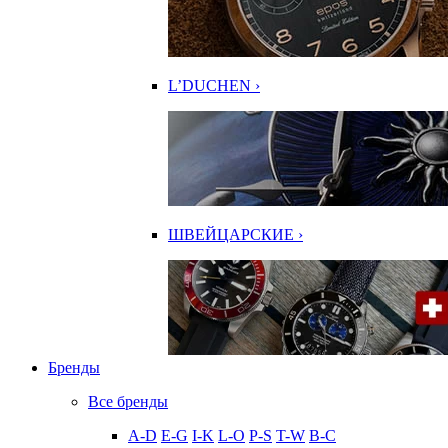
L’DUCHEN ›
ШВЕЙЦАРСКИЕ ›
Бренды
Все бренды
A-D
E-G
I-K
L-O
P-S
T-W
В-С