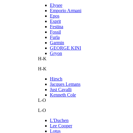
Elysee
Emporio Armani
Epos
Esprit
Festina
Fossil
Furla
Garmin
GEORGE KINI
Gryon
H-K
H-K
Hirsch
Jacques Lemans
Just Cavalli
Kenneth Cole
L-O
L-O
L'Duchen
Lee Cooper
Lotus