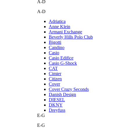
A-D
A-D
Adriatica
Anne Klein
Armani Exchange
Beverly Hills Polo Club
Bigotti
Candino
Casio
Casio Edifice
Casio G-Shock
CAT
Cimier
Citizen
Cover
Cover Crazy Seconds
Danish Design
DIESEL
DKNY
Dreyfuss
E-G
E-G