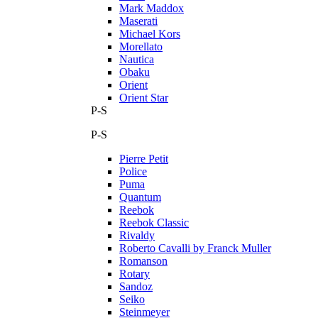
Mark Maddox
Maserati
Michael Kors
Morellato
Nautica
Obaku
Orient
Orient Star
P-S
P-S
Pierre Petit
Police
Puma
Quantum
Reebok
Reebok Classic
Rivaldy
Roberto Cavalli by Franck Muller
Romanson
Rotary
Sandoz
Seiko
Steinmeyer