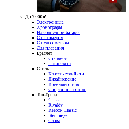
До 5 000 ₽
Электронные
Хронографы
На солнечной батарее
С шагомером
С пульсометром
Для плавания
Браслет
Стальной
Титановый
Стиль
Классический стиль
Дизайнерские
Военный стиль
Спортивный стиль
Топ-бренды
Casio
Rivaldy
Reebok Classic
Steinmeyer
Слава