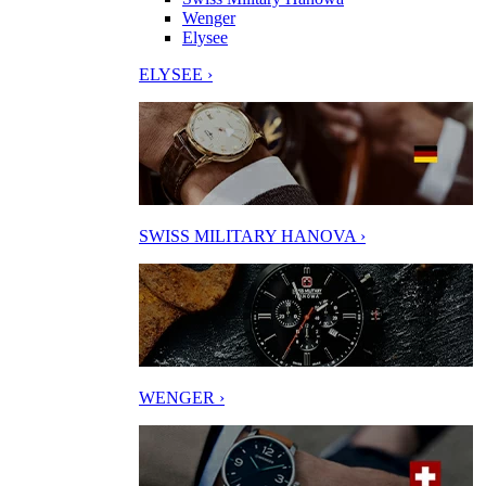
Wenger
Elysee
ELYSEE ›
SWISS MILITARY HANOVA ›
WENGER ›