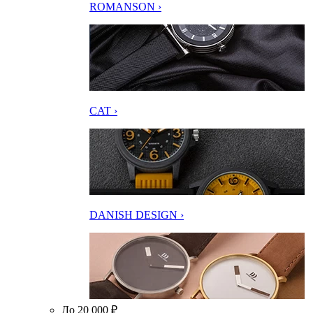
ROMANSON ›
CAT ›
DANISH DESIGN ›
До 20 000 ₽