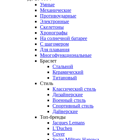
Умные
Механические
Противоударные
Электронные
Скелетоны
Хронографы
На солнечной батарее
С шагомером
Для плавания
Многофункциональные
Браслет
Стальной
Керамический
Титановый
Стиль
Классический стиль
Дизайнерские
Военный стиль
Спортивный стиль
Дайверские
Топ-бренды
Jacques Lemans
L'Duchen
Cover
Swiss Military Hanowa