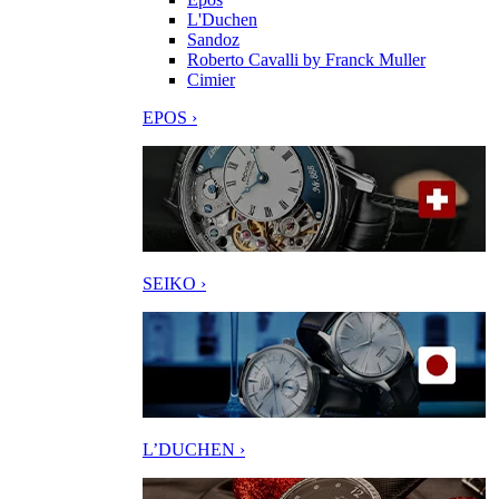
L'Duchen
Sandoz
Roberto Cavalli by Franck Muller
Cimier
EPOS ›
SEIKO ›
L’DUCHEN ›