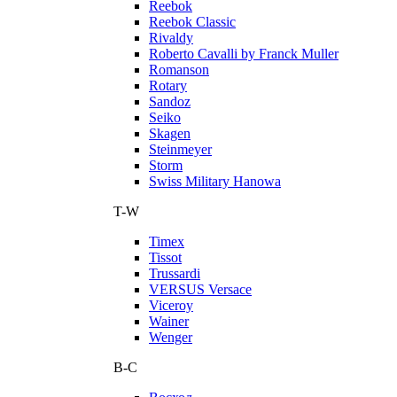
Reebok
Reebok Classic
Rivaldy
Roberto Cavalli by Franck Muller
Romanson
Rotary
Sandoz
Seiko
Skagen
Steinmeyer
Storm
Swiss Military Hanowa
T-W
Timex
Tissot
Trussardi
VERSUS Versace
Viceroy
Wainer
Wenger
В-С