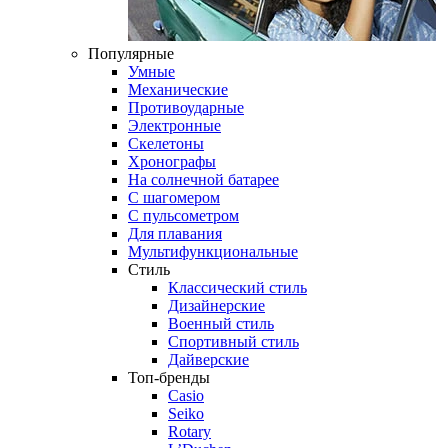
Популярные
Умные
Механические
Противоударные
Электронные
Скелетоны
Хронографы
На солнечной батарее
С шагомером
С пульсометром
Для плавания
Мультифункциональные
Стиль
Классический стиль
Дизайнерские
Военный стиль
Спортивный стиль
Дайверские
Топ-бренды
Casio
Seiko
Rotary