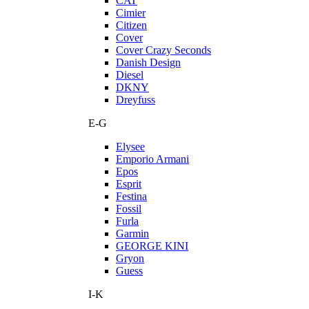
CAT
Cimier
Citizen
Cover
Cover Crazy Seconds
Danish Design
Diesel
DKNY
Dreyfuss
E-G
Elysee
Emporio Armani
Epos
Esprit
Festina
Fossil
Furla
Garmin
GEORGE KINI
Gryon
Guess
I-K