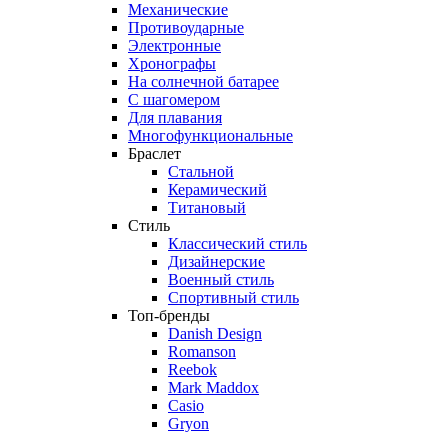
Механические
Противоударные
Электронные
Хронографы
На солнечной батарее
С шагомером
Для плавания
Многофункциональные
Браслет
Стальной
Керамический
Титановый
Стиль
Классический стиль
Дизайнерские
Военный стиль
Спортивный стиль
Топ-бренды
Danish Design
Romanson
Reebok
Mark Maddox
Casio
Gryon