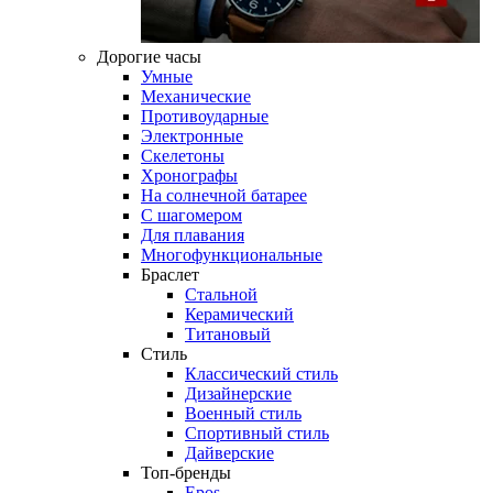
Дорогие часы
Умные
Механические
Противоударные
Электронные
Скелетоны
Хронографы
На солнечной батарее
С шагомером
Для плавания
Многофункциональные
Браслет
Стальной
Керамический
Титановый
Стиль
Классический стиль
Дизайнерские
Военный стиль
Спортивный стиль
Дайверские
Топ-бренды
Epos