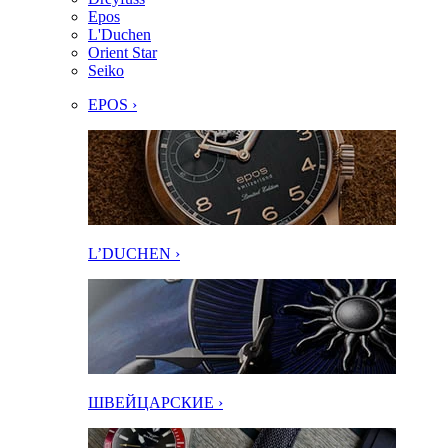
Epos
L'Duchen
Orient Star
Seiko
EPOS ›
L’DUCHEN ›
ШВЕЙЦАРСКИЕ ›