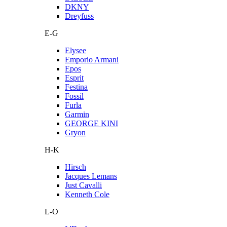
DKNY
Dreyfuss
E-G
Elysee
Emporio Armani
Epos
Esprit
Festina
Fossil
Furla
Garmin
GEORGE KINI
Gryon
H-K
Hirsch
Jacques Lemans
Just Cavalli
Kenneth Cole
L-O