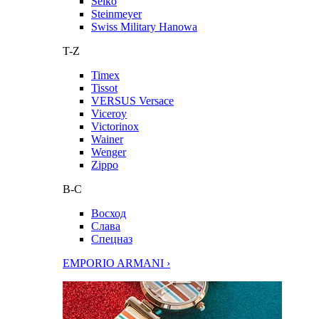
Seiko
Steinmeyer
Swiss Military Hanowa
T-Z
Timex
Tissot
VERSUS Versace
Viceroy
Victorinox
Wainer
Wenger
Zippo
В-С
Восход
Слава
Спецназ
EMPORIO ARMANI ›