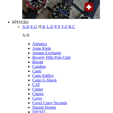
БРЕНДЫ
A-D
E-G
H
-K
L-O
P-S
T-Z
В-С
A-D
Adriatica
Anne Klein
Armani Exchange
Beverly Hills Polo Club
Bigotti
Candino
Casio
Casio Edifice
Casio G-Shock
CAT
Cimier
Citizen
Cover
Cover Crazy Seconds
Danish Design
DIESEL