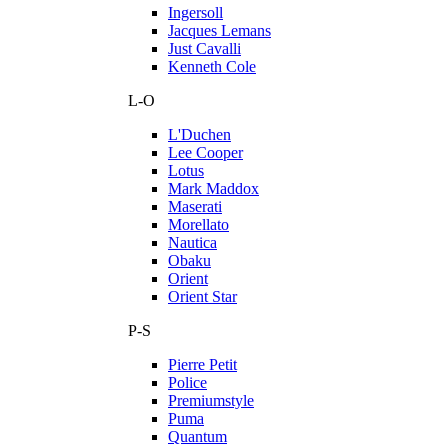
Ingersoll
Jacques Lemans
Just Cavalli
Kenneth Cole
L-O
L'Duchen
Lee Cooper
Lotus
Mark Maddox
Maserati
Morellato
Nautica
Obaku
Orient
Orient Star
P-S
Pierre Petit
Police
Premiumstyle
Puma
Quantum