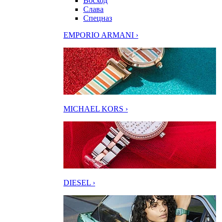
Восход
Слава
Спецназ
EMPORIO ARMANI ›
MICHAEL KORS ›
DIESEL ›