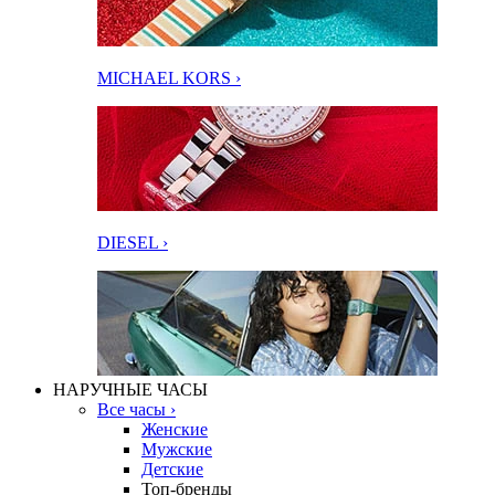
MICHAEL KORS ›
DIESEL ›
НАРУЧНЫЕ ЧАСЫ
Все часы ›
Женские
Мужские
Детские
Топ-бренды