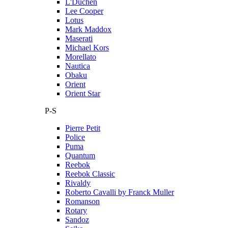
L'Duchen
Lee Cooper
Lotus
Mark Maddox
Maserati
Michael Kors
Morellato
Nautica
Obaku
Orient
Orient Star
P-S
Pierre Petit
Police
Puma
Quantum
Reebok
Reebok Classic
Rivaldy
Roberto Cavalli by Franck Muller
Romanson
Rotary
Sandoz