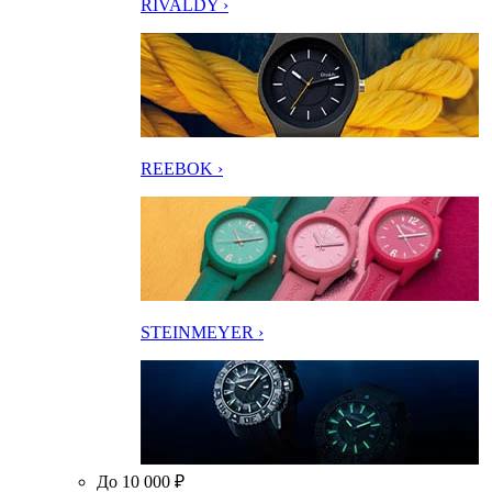
RIVALDY ›
REEBOK ›
STEINMEYER ›
До 10 000 ₽