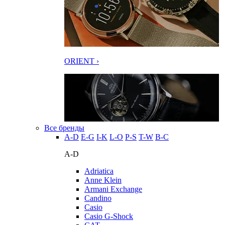
ORIENT ›
Все бренды
A-D
E-G
I-K
L-O
P-S
T-W
В-С
A-D
Adriatica
Anne Klein
Armani Exchange
Candino
Casio
Casio G-Shock