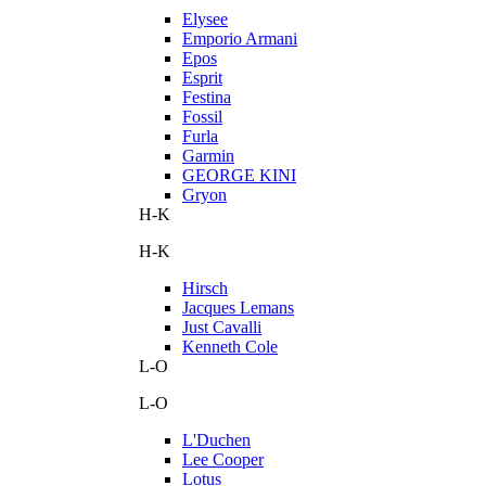
Elysee
Emporio Armani
Epos
Esprit
Festina
Fossil
Furla
Garmin
GEORGE KINI
Gryon
H-K
H-K
Hirsch
Jacques Lemans
Just Cavalli
Kenneth Cole
L-O
L-O
L'Duchen
Lee Cooper
Lotus