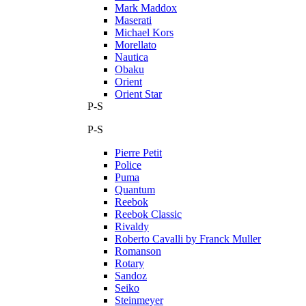
Mark Maddox
Maserati
Michael Kors
Morellato
Nautica
Obaku
Orient
Orient Star
P-S
P-S
Pierre Petit
Police
Puma
Quantum
Reebok
Reebok Classic
Rivaldy
Roberto Cavalli by Franck Muller
Romanson
Rotary
Sandoz
Seiko
Steinmeyer