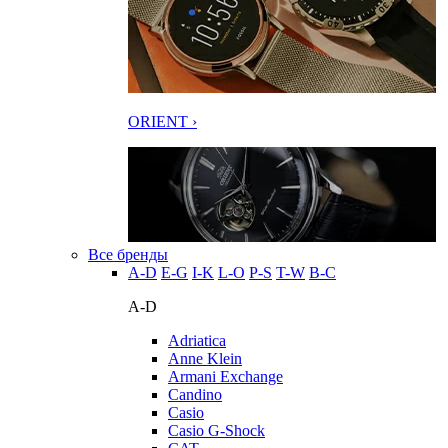
ORIENT ›
Все бренды
A-D
E-G
I-K
L-O
P-S
T-W
В-С
A-D
Adriatica
Anne Klein
Armani Exchange
Candino
Casio
Casio G-Shock