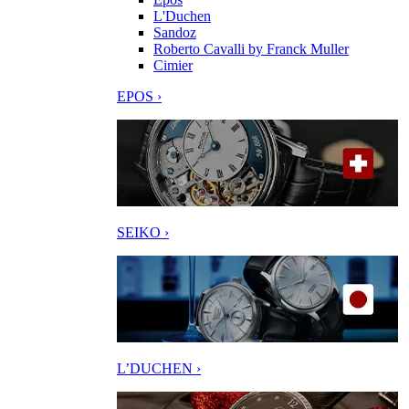
L'Duchen
Sandoz
Roberto Cavalli by Franck Muller
Cimier
EPOS ›
SEIKO ›
L’DUCHEN ›