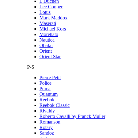
L'Duchen
Lee Cooper
Lotus
Mark Maddox
Maserati
Michael Kors
Morellato
Nautica
Obaku
Orient
Orient Star
P-S
Pierre Petit
Police
Puma
Quantum
Reebok
Reebok Classic
Rivaldy
Roberto Cavalli by Franck Muller
Romanson
Rotary
Sandoz