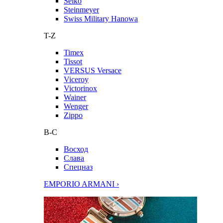
Seiko
Steinmeyer
Swiss Military Hanowa
T-Z
Timex
Tissot
VERSUS Versace
Viceroy
Victorinox
Wainer
Wenger
Zippo
В-С
Восход
Слава
Спецназ
EMPORIO ARMANI ›