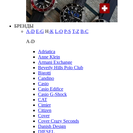
БРЕНДЫ
A-D
E-G
H
-K
L-O
P-S
T-Z
В-С
A-D
Adriatica
Anne Klein
Armani Exchange
Beverly Hills Polo Club
Bigotti
Candino
Casio
Casio Edifice
Casio G-Shock
CAT
Cimier
Citizen
Cover
Cover Crazy Seconds
Danish Design
DIESEL