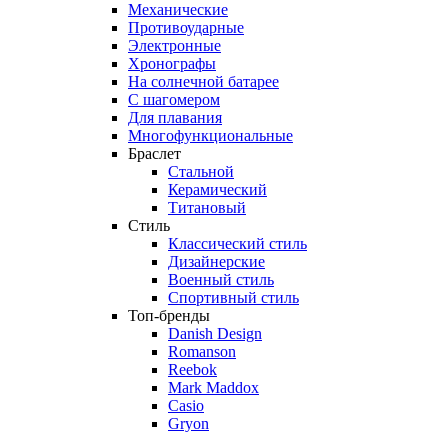
Механические
Противоударные
Электронные
Хронографы
На солнечной батарее
С шагомером
Для плавания
Многофункциональные
Браслет
Стальной
Керамический
Титановый
Стиль
Классический стиль
Дизайнерские
Военный стиль
Спортивный стиль
Топ-бренды
Danish Design
Romanson
Reebok
Mark Maddox
Casio
Gryon