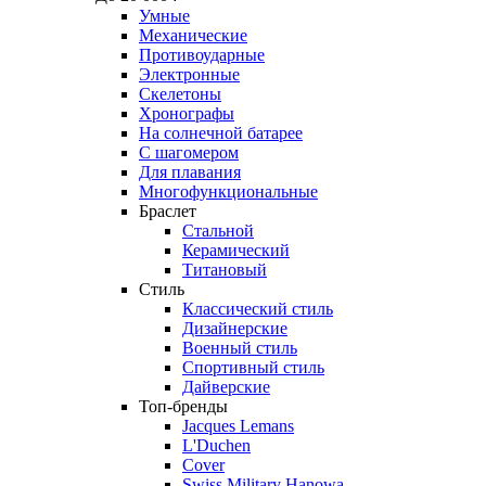
Умные
Механические
Противоударные
Электронные
Скелетоны
Хронографы
На солнечной батарее
С шагомером
Для плавания
Многофункциональные
Браслет
Стальной
Керамический
Титановый
Стиль
Классический стиль
Дизайнерские
Военный стиль
Спортивный стиль
Дайверские
Топ-бренды
Jacques Lemans
L'Duchen
Cover
Swiss Military Hanowa