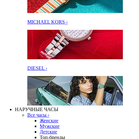
MICHAEL KORS ›
DIESEL ›
НАРУЧНЫЕ ЧАСЫ
Все часы ›
Женские
Мужские
Детские
Топ-бренды