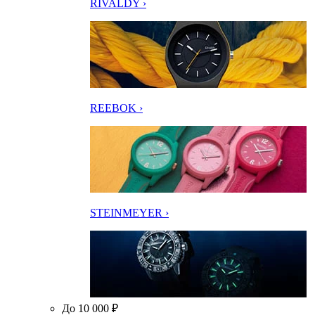
RIVALDY ›
REEBOK ›
STEINMEYER ›
До 10 000 ₽