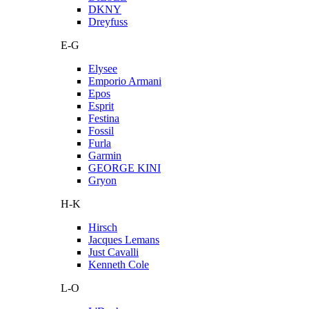
DKNY
Dreyfuss
E-G
Elysee
Emporio Armani
Epos
Esprit
Festina
Fossil
Furla
Garmin
GEORGE KINI
Gryon
H-K
Hirsch
Jacques Lemans
Just Cavalli
Kenneth Cole
L-O