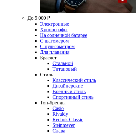
До 5 000 ₽
Электронные
Хронографы
На солнечной батарее
С шагомером
С пульсометром
Для плавания
Браслет
Стальной
Титановый
Стиль
Классический стиль
Дизайнерские
Военный стиль
Спортивный стиль
Топ-бренды
Casio
Rivaldy
Reebok Classic
Steinmeyer
Слава