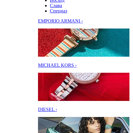
Восход
Слава
Спецназ
EMPORIO ARMANI ›
MICHAEL KORS ›
DIESEL ›