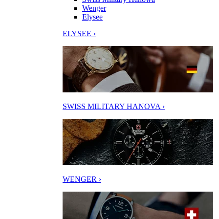
Wenger
Elysee
ELYSEE ›
SWISS MILITARY HANOVA ›
WENGER ›