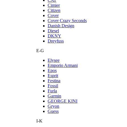
CAT
Cimier
Citizen
Cover
Cover Crazy Seconds
Danish Design
Diesel
DKNY
Dreyfuss
E-G
Elysee
Emporio Armani
Epos
Esprit
Festina
Fossil
Furla
Garmin
GEORGE KINI
Gryon
Guess
I-K