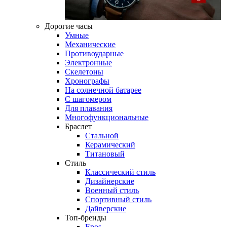
Дорогие часы
Умные
Механические
Противоударные
Электронные
Скелетоны
Хронографы
На солнечной батарее
С шагомером
Для плавания
Многофункциональные
Браслет
Стальной
Керамический
Титановый
Стиль
Классический стиль
Дизайнерские
Военный стиль
Спортивный стиль
Дайверские
Топ-бренды
Epos