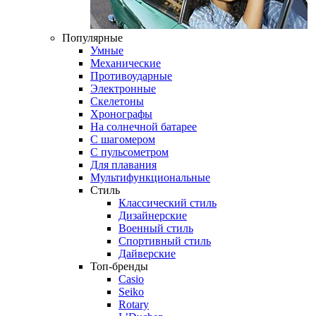
Популярные
Умные
Механические
Противоударные
Электронные
Скелетоны
Хронографы
На солнечной батарее
С шагомером
С пульсометром
Для плавания
Мультифункциональные
Стиль
Классический стиль
Дизайнерские
Военный стиль
Спортивный стиль
Дайверские
Топ-бренды
Casio
Seiko
Rotary