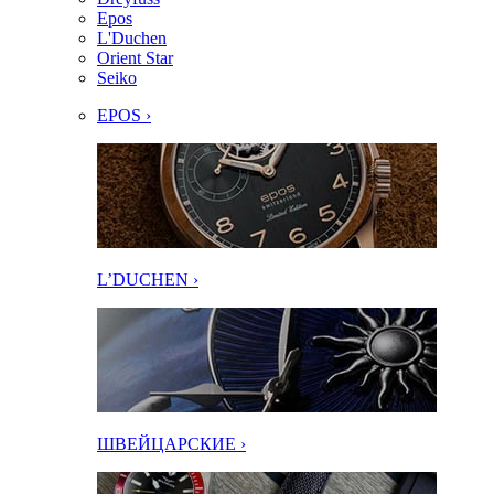
Epos
L'Duchen
Orient Star
Seiko
EPOS ›
L’DUCHEN ›
ШВЕЙЦАРСКИЕ ›