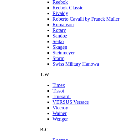
Reebok
Reebok Classic
Rivaldy
Roberto Cavalli by Franck Muller
Romanson
Rotary
Sandoz
Seiko
Skagen
Steinmeyer
Storm
Swiss Military Hanowa
T-W
Timex
Tissot
Trussardi
VERSUS Versace
Viceroy
Wainer
Wenger
В-С