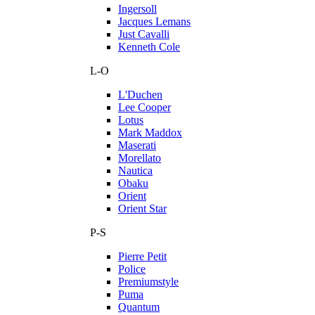
Ingersoll
Jacques Lemans
Just Cavalli
Kenneth Cole
L-O
L'Duchen
Lee Cooper
Lotus
Mark Maddox
Maserati
Morellato
Nautica
Obaku
Orient
Orient Star
P-S
Pierre Petit
Police
Premiumstyle
Puma
Quantum