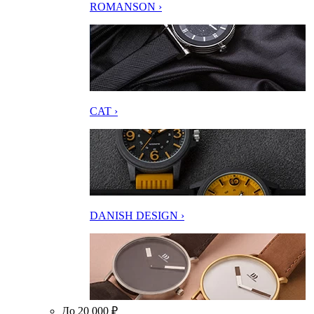
ROMANSON ›
CAT ›
DANISH DESIGN ›
До 20 000 ₽