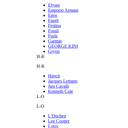
Elysee
Emporio Armani
Epos
Esprit
Festina
Fossil
Furla
Garmin
GEORGE KINI
Gryon
H-K
H-K
Hirsch
Jacques Lemans
Just Cavalli
Kenneth Cole
L-O
L-O
L'Duchen
Lee Cooper
Lotus