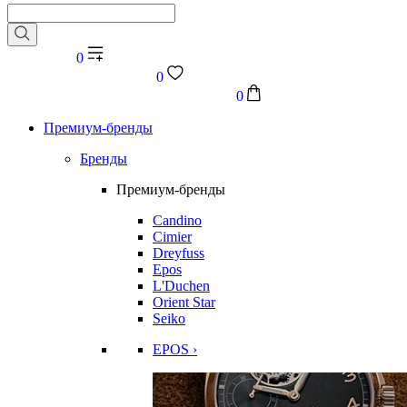
0
0
0
Премиум-бренды
Бренды
Премиум-бренды
Candino
Cimier
Dreyfuss
Epos
L'Duchen
Orient Star
Seiko
EPOS ›