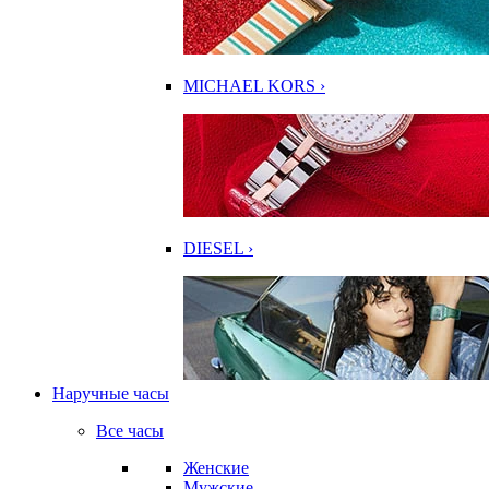
MICHAEL KORS ›
DIESEL ›
Наручные часы
Все часы
Женские
Мужские