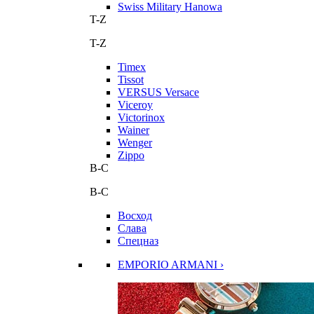
Swiss Military Hanowa
T-Z
T-Z
Timex
Tissot
VERSUS Versace
Viceroy
Victorinox
Wainer
Wenger
Zippo
В-С
В-С
Восход
Слава
Спецназ
EMPORIO ARMANI ›