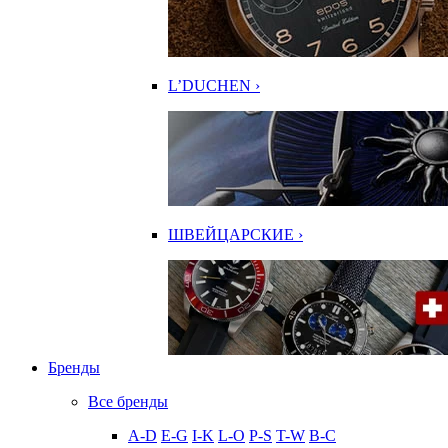
L’DUCHEN ›
ШВЕЙЦАРСКИЕ ›
Бренды
Все бренды
A-D
E-G
I-K
L-O
P-S
T-W
В-С