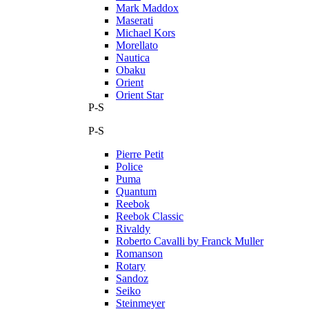
Mark Maddox
Maserati
Michael Kors
Morellato
Nautica
Obaku
Orient
Orient Star
P-S
P-S
Pierre Petit
Police
Puma
Quantum
Reebok
Reebok Classic
Rivaldy
Roberto Cavalli by Franck Muller
Romanson
Rotary
Sandoz
Seiko
Steinmeyer