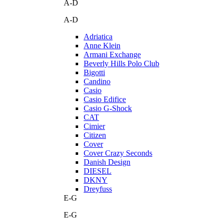
A-D
A-D
Adriatica
Anne Klein
Armani Exchange
Beverly Hills Polo Club
Bigotti
Candino
Casio
Casio Edifice
Casio G-Shock
CAT
Cimier
Citizen
Cover
Cover Crazy Seconds
Danish Design
DIESEL
DKNY
Dreyfuss
E-G
E-G