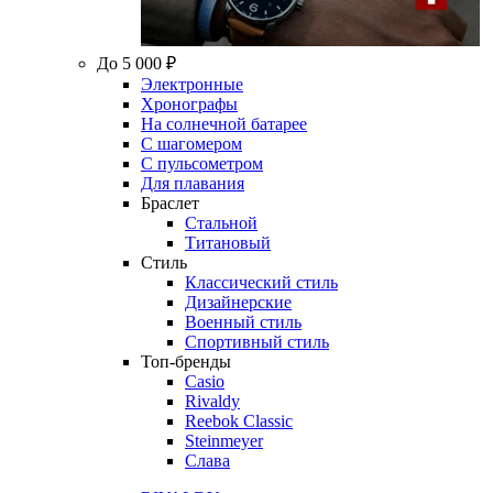
До 5 000 ₽
Электронные
Хронографы
На солнечной батарее
С шагомером
С пульсометром
Для плавания
Браслет
Стальной
Титановый
Стиль
Классический стиль
Дизайнерские
Военный стиль
Спортивный стиль
Топ-бренды
Casio
Rivaldy
Reebok Classic
Steinmeyer
Слава