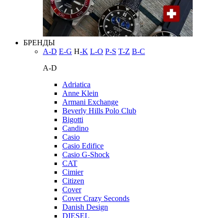
БРЕНДЫ
A-D
E-G
H
-K
L-O
P-S
T-Z
В-С
A-D
Adriatica
Anne Klein
Armani Exchange
Beverly Hills Polo Club
Bigotti
Candino
Casio
Casio Edifice
Casio G-Shock
CAT
Cimier
Citizen
Cover
Cover Crazy Seconds
Danish Design
DIESEL