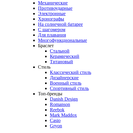
Механические
Противоударные
Электронные
Хронографы
На солнечной батарее
С шагомером
Для плавания
Многофункциональные
Браслет
Стальной
Керамический
Титановый
Стиль
Классический стиль
Дизайнерские
Военный стиль
Спортивный стиль
Топ-бренды
Danish Design
Romanson
Reebok
Mark Maddox
Casio
Gryon