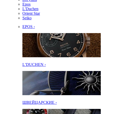
Epos
L'Duchen
Orient Star
Seiko
EPOS ›
L’DUCHEN ›
ШВЕЙЦАРСКИЕ ›