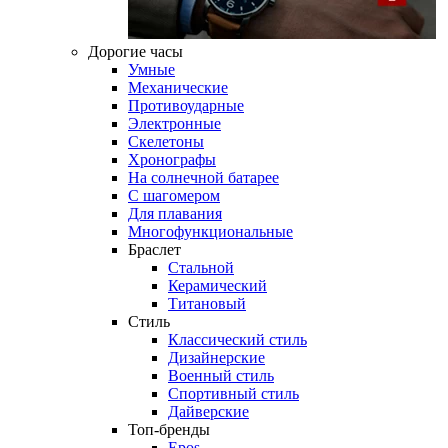
Дорогие часы
Умные
Механические
Противоударные
Электронные
Скелетоны
Хронографы
На солнечной батарее
С шагомером
Для плавания
Многофункциональные
Браслет
Стальной
Керамический
Титановый
Стиль
Классический стиль
Дизайнерские
Военный стиль
Спортивный стиль
Дайверские
Топ-бренды
Epos