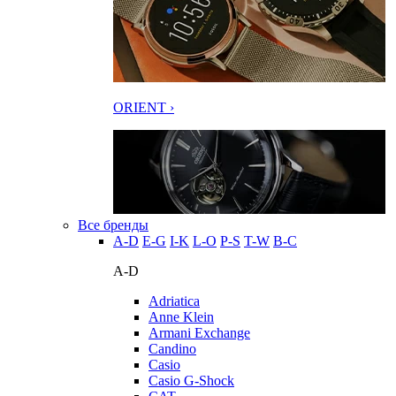
ORIENT ›
Все бренды
A-D
E-G
I-K
L-O
P-S
T-W
В-С
A-D
Adriatica
Anne Klein
Armani Exchange
Candino
Casio
Casio G-Shock