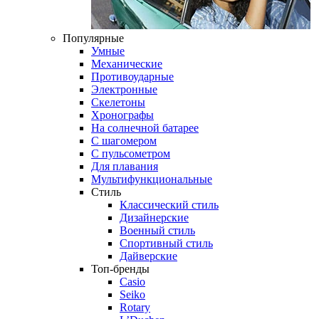
Популярные
Умные
Механические
Противоударные
Электронные
Скелетоны
Хронографы
На солнечной батарее
С шагомером
С пульсометром
Для плавания
Мультифункциональные
Стиль
Классический стиль
Дизайнерские
Военный стиль
Спортивный стиль
Дайверские
Топ-бренды
Casio
Seiko
Rotary