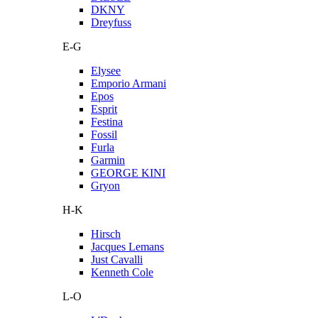
DKNY
Dreyfuss
E-G
Elysee
Emporio Armani
Epos
Esprit
Festina
Fossil
Furla
Garmin
GEORGE KINI
Gryon
H-K
Hirsch
Jacques Lemans
Just Cavalli
Kenneth Cole
L-O