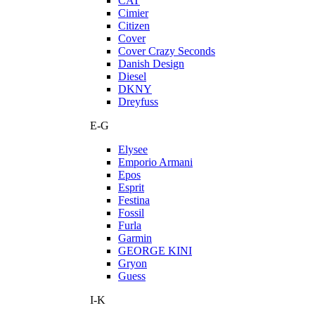
CAT
Cimier
Citizen
Cover
Cover Crazy Seconds
Danish Design
Diesel
DKNY
Dreyfuss
E-G
Elysee
Emporio Armani
Epos
Esprit
Festina
Fossil
Furla
Garmin
GEORGE KINI
Gryon
Guess
I-K