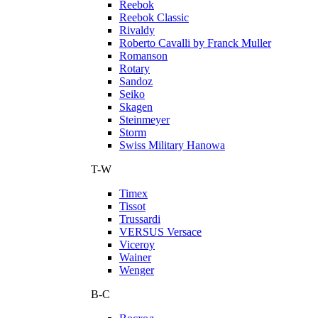
Reebok
Reebok Classic
Rivaldy
Roberto Cavalli by Franck Muller
Romanson
Rotary
Sandoz
Seiko
Skagen
Steinmeyer
Storm
Swiss Military Hanowa
T-W
Timex
Tissot
Trussardi
VERSUS Versace
Viceroy
Wainer
Wenger
В-С