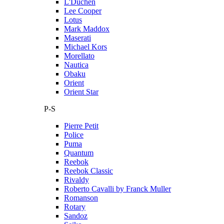
L'Duchen
Lee Cooper
Lotus
Mark Maddox
Maserati
Michael Kors
Morellato
Nautica
Obaku
Orient
Orient Star
P-S
Pierre Petit
Police
Puma
Quantum
Reebok
Reebok Classic
Rivaldy
Roberto Cavalli by Franck Muller
Romanson
Rotary
Sandoz