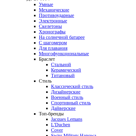
Умные
Механические
Противоударные
Электронные
Скелетоны
Хронографы
На солнечной батарее
С шагомером
Для плавания
Многофункциональные
Браслет
Стальной
Керамический
Титановый
Стиль
Классический стиль
Дизайнерские
Военный стиль
Спортивный стиль
Дайверские
Топ-бренды
Jacques Lemans
L'Duchen
Cover
Swiss Military Hanowa