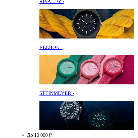
RIVALDY ›
REEBOK ›
STEINMEYER ›
До 10 000 ₽