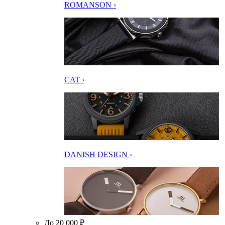
ROMANSON ›
CAT ›
DANISH DESIGN ›
До 20 000 ₽