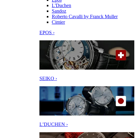
L'Duchen
Sandoz
Roberto Cavalli by Franck Muller
Cimier
EPOS ›
SEIKO ›
L’DUCHEN ›