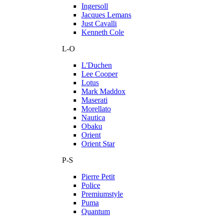
Ingersoll
Jacques Lemans
Just Cavalli
Kenneth Cole
L-O
L'Duchen
Lee Cooper
Lotus
Mark Maddox
Maserati
Morellato
Nautica
Obaku
Orient
Orient Star
P-S
Pierre Petit
Police
Premiumstyle
Puma
Quantum