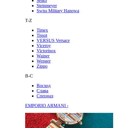
Seiko
Steinmeyer
Swiss Military Hanowa
T-Z
Timex
Tissot
VERSUS Versace
Viceroy
Victorinox
Wainer
Wenger
Zippo
В-С
Восход
Слава
Спецназ
EMPORIO ARMANI ›