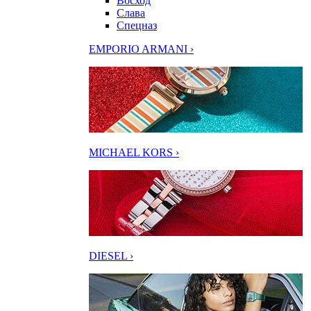
Восход
Слава
Спецназ
EMPORIO ARMANI ›
MICHAEL KORS ›
DIESEL ›