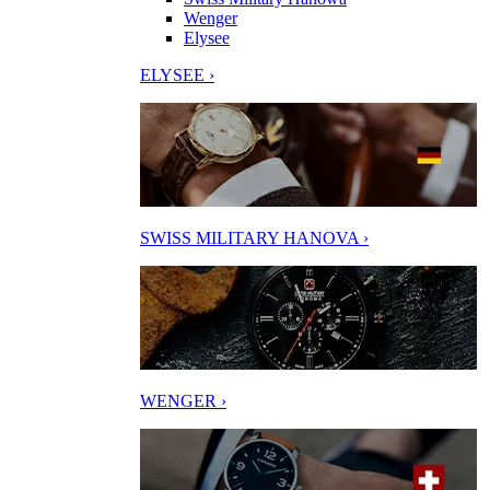
Wenger
Elysee
ELYSEE ›
SWISS MILITARY HANOVA ›
WENGER ›