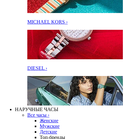
MICHAEL KORS ›
DIESEL ›
НАРУЧНЫЕ ЧАСЫ
Все часы ›
Женские
Мужские
Детские
Топ-бренды