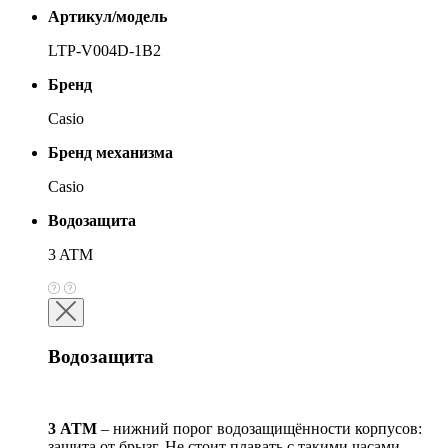
Артикул/модель
LTP-V004D-1B2
Бренд
Casio
Бренд механизма
Casio
Водозащита
3 ATM
Водозащита
3 АТМ
– нижний порог водозащищённости корпусов:
защита от брызг. Не стоит плавать с такими часами,