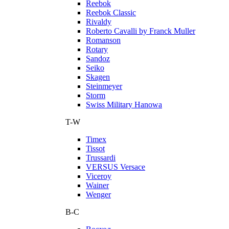
Reebok
Reebok Classic
Rivaldy
Roberto Cavalli by Franck Muller
Romanson
Rotary
Sandoz
Seiko
Skagen
Steinmeyer
Storm
Swiss Military Hanowa
T-W
Timex
Tissot
Trussardi
VERSUS Versace
Viceroy
Wainer
Wenger
В-С