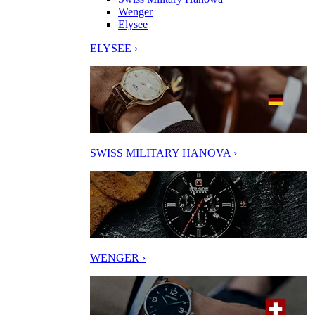
Wenger
Elysee
ELYSEE ›
SWISS MILITARY HANOVA ›
WENGER ›