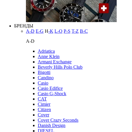
БРЕНДЫ
A-D
E-G
H
-K
L-O
P-S
T-Z
В-С
A-D
Adriatica
Anne Klein
Armani Exchange
Beverly Hills Polo Club
Bigotti
Candino
Casio
Casio Edifice
Casio G-Shock
CAT
Cimier
Citizen
Cover
Cover Crazy Seconds
Danish Design
DIESEL