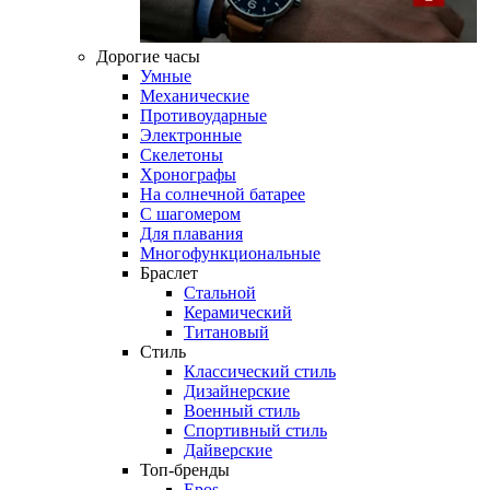
Дорогие часы
Умные
Механические
Противоударные
Электронные
Скелетоны
Хронографы
На солнечной батарее
С шагомером
Для плавания
Многофункциональные
Браслет
Стальной
Керамический
Титановый
Стиль
Классический стиль
Дизайнерские
Военный стиль
Спортивный стиль
Дайверские
Топ-бренды
Epos