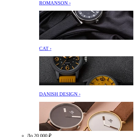
ROMANSON ›
CAT ›
DANISH DESIGN ›
До 20 000 ₽