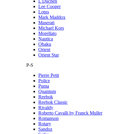
L'Duchen
Lee Cooper
Lotus
Mark Maddox
Maserati
Michael Kors
Morellato
Nautica
Obaku
Orient
Orient Star
P-S
Pierre Petit
Police
Puma
Quantum
Reebok
Reebok Classic
Rivaldy
Roberto Cavalli by Franck Muller
Romanson
Rotary
Sandoz