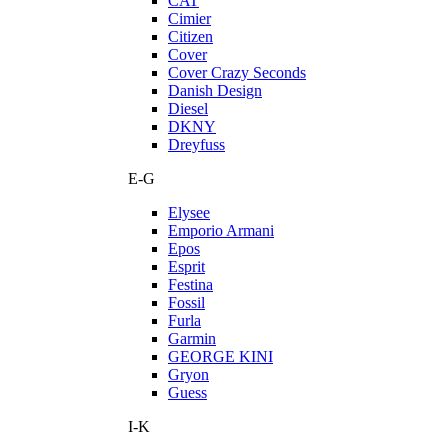
CAT
Cimier
Citizen
Cover
Cover Crazy Seconds
Danish Design
Diesel
DKNY
Dreyfuss
E-G
Elysee
Emporio Armani
Epos
Esprit
Festina
Fossil
Furla
Garmin
GEORGE KINI
Gryon
Guess
I-K