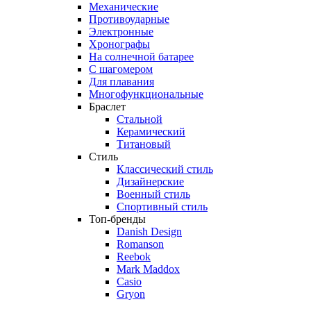
Механические
Противоударные
Электронные
Хронографы
На солнечной батарее
С шагомером
Для плавания
Многофункциональные
Браслет
Стальной
Керамический
Титановый
Стиль
Классический стиль
Дизайнерские
Военный стиль
Спортивный стиль
Топ-бренды
Danish Design
Romanson
Reebok
Mark Maddox
Casio
Gryon