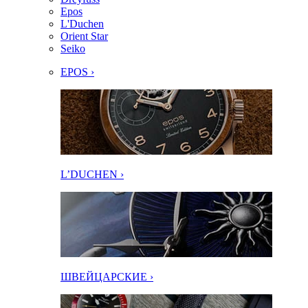
Epos
L'Duchen
Orient Star
Seiko
EPOS ›
L’DUCHEN ›
ШВЕЙЦАРСКИЕ ›