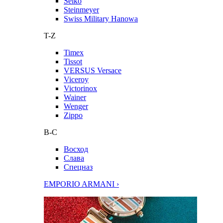
Seiko
Steinmeyer
Swiss Military Hanowa
T-Z
Timex
Tissot
VERSUS Versace
Viceroy
Victorinox
Wainer
Wenger
Zippo
В-С
Восход
Слава
Спецназ
EMPORIO ARMANI ›