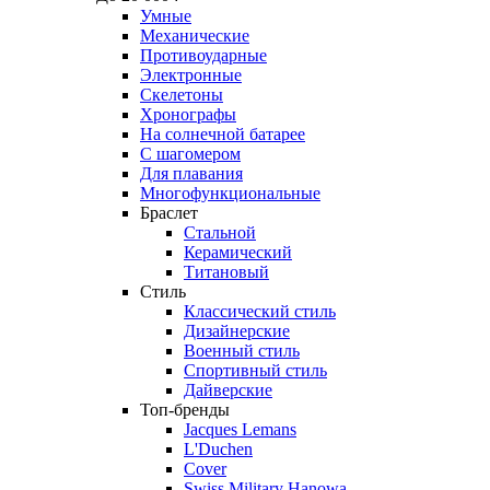
Умные
Механические
Противоударные
Электронные
Скелетоны
Хронографы
На солнечной батарее
С шагомером
Для плавания
Многофункциональные
Браслет
Стальной
Керамический
Титановый
Стиль
Классический стиль
Дизайнерские
Военный стиль
Спортивный стиль
Дайверские
Топ-бренды
Jacques Lemans
L'Duchen
Cover
Swiss Military Hanowa