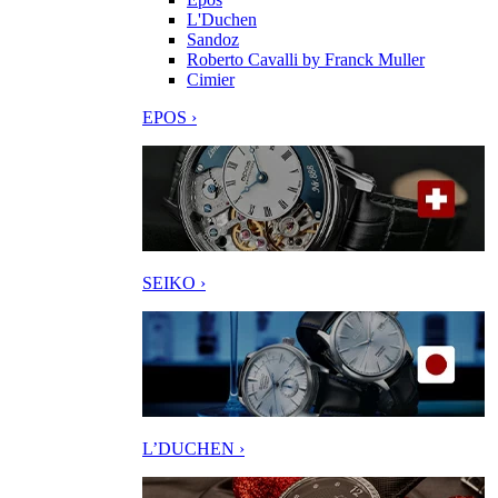
L'Duchen
Sandoz
Roberto Cavalli by Franck Muller
Cimier
EPOS ›
SEIKO ›
L’DUCHEN ›