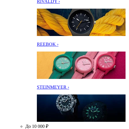
RIVALDY ›
REEBOK ›
STEINMEYER ›
До 10 000 ₽