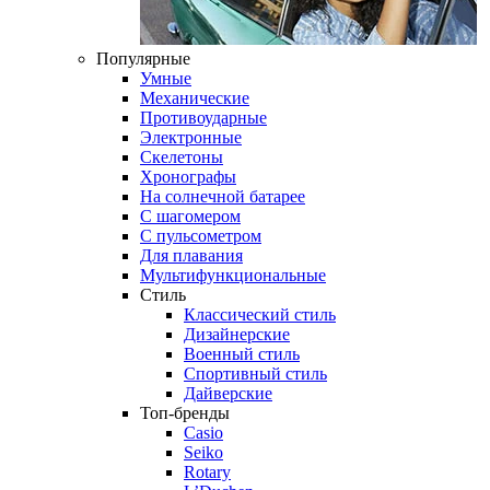
Популярные
Умные
Механические
Противоударные
Электронные
Скелетоны
Хронографы
На солнечной батарее
С шагомером
С пульсометром
Для плавания
Мультифункциональные
Стиль
Классический стиль
Дизайнерские
Военный стиль
Спортивный стиль
Дайверские
Топ-бренды
Casio
Seiko
Rotary