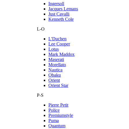
Ingersoll
Jacques Lemans
Just Cavalli
Kenneth Cole
L-O
L'Duchen
Lee Cooper
Lotus
Mark Maddox
Maserati
Morellato
Nautica
Obaku
Orient
Orient Star
P-S
Pierre Petit
Police
Premiumstyle
Puma
Quantum