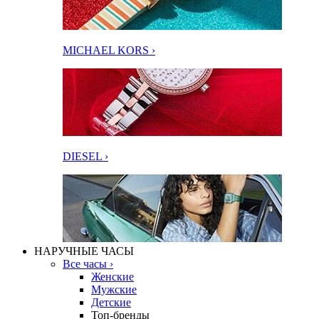
MICHAEL KORS ›
DIESEL ›
НАРУЧНЫЕ ЧАСЫ
Все часы ›
Женские
Мужские
Детские
Топ-бренды