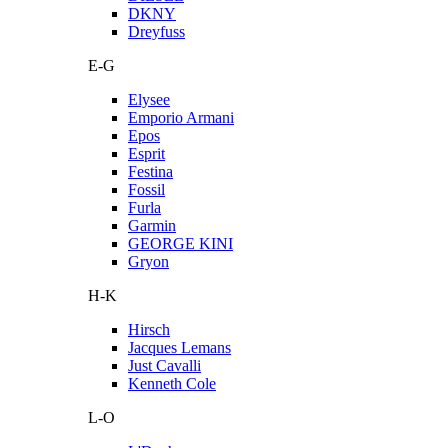
DKNY
Dreyfuss
E-G
Elysee
Emporio Armani
Epos
Esprit
Festina
Fossil
Furla
Garmin
GEORGE KINI
Gryon
H-K
Hirsch
Jacques Lemans
Just Cavalli
Kenneth Cole
L-O