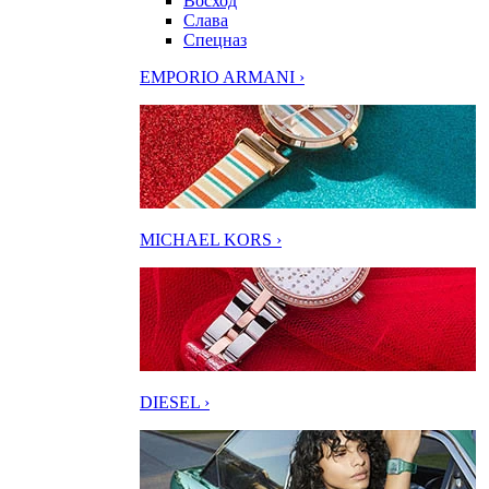
Восход
Слава
Спецназ
EMPORIO ARMANI ›
MICHAEL KORS ›
DIESEL ›