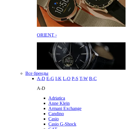
ORIENT ›
Все бренды
A-D
E-G
I-K
L-O
P-S
T-W
В-С
A-D
Adriatica
Anne Klein
Armani Exchange
Candino
Casio
Casio G-Shock