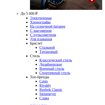
До 5 000 ₽
Электронные
Хронографы
На солнечной батарее
С шагомером
С пульсометром
Для плавания
Браслет
Стальной
Титановый
Стиль
Классический стиль
Дизайнерские
Военный стиль
Спортивный стиль
Топ-бренды
Casio
Rivaldy
Reebok Classic
Steinmeyer
Слава