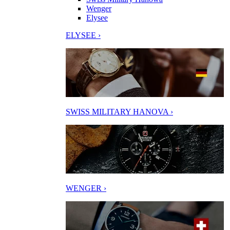
Wenger
Elysee
ELYSEE ›
SWISS MILITARY HANOVA ›
WENGER ›