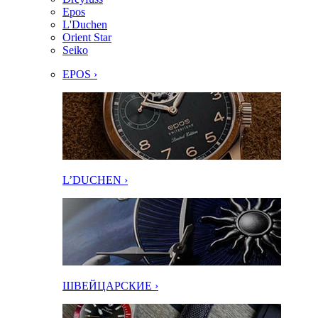
Epos
L'Duchen
Orient Star
Seiko
EPOS ›
L’DUCHEN ›
ШВЕЙЦАРСКИЕ ›