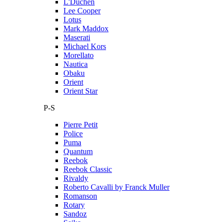
L'Duchen
Lee Cooper
Lotus
Mark Maddox
Maserati
Michael Kors
Morellato
Nautica
Obaku
Orient
Orient Star
P-S
Pierre Petit
Police
Puma
Quantum
Reebok
Reebok Classic
Rivaldy
Roberto Cavalli by Franck Muller
Romanson
Rotary
Sandoz