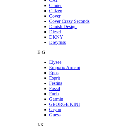
CAT
Cimier
Citizen
Cover
Cover Crazy Seconds
Danish Design
Diesel
DKNY
Dreyfuss
E-G
Elysee
Emporio Armani
Epos
Esprit
Festina
Fossil
Furla
Garmin
GEORGE KINI
Gryon
Guess
I-K