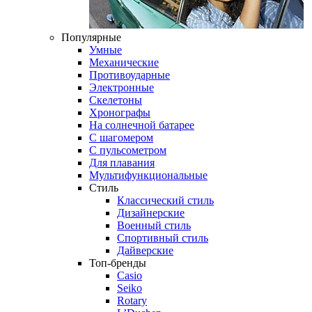
Популярные
Умные
Механические
Противоударные
Электронные
Скелетоны
Хронографы
На солнечной батарее
С шагомером
С пульсометром
Для плавания
Мультифункциональные
Стиль
Классический стиль
Дизайнерские
Военный стиль
Спортивный стиль
Дайверские
Топ-бренды
Casio
Seiko
Rotary