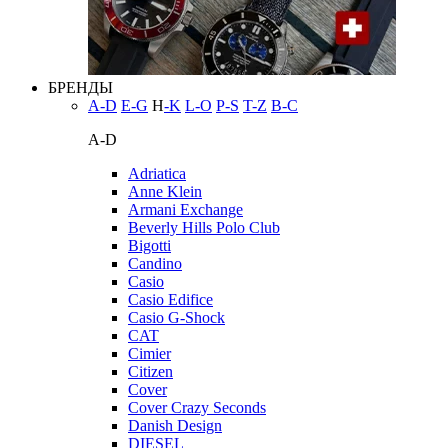
БРЕНДЫ
A-D
E-G
H
-K
L-O
P-S
T-Z
В-С
A-D
Adriatica
Anne Klein
Armani Exchange
Beverly Hills Polo Club
Bigotti
Candino
Casio
Casio Edifice
Casio G-Shock
CAT
Cimier
Citizen
Cover
Cover Crazy Seconds
Danish Design
DIESEL