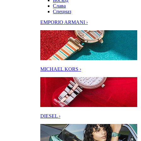
Восход
Слава
Спецназ
EMPORIO ARMANI ›
MICHAEL KORS ›
DIESEL ›