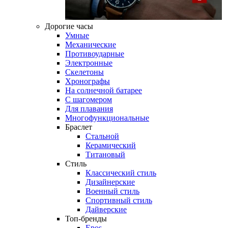
Дорогие часы
Умные
Механические
Противоударные
Электронные
Скелетоны
Хронографы
На солнечной батарее
С шагомером
Для плавания
Многофункциональные
Браслет
Стальной
Керамический
Титановый
Стиль
Классический стиль
Дизайнерские
Военный стиль
Спортивный стиль
Дайверские
Топ-бренды
Epos