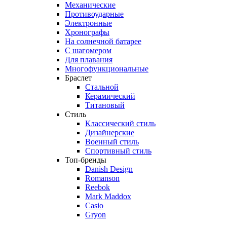
Механические
Противоударные
Электронные
Хронографы
На солнечной батарее
С шагомером
Для плавания
Многофункциональные
Браслет
Стальной
Керамический
Титановый
Стиль
Классический стиль
Дизайнерские
Военный стиль
Спортивный стиль
Топ-бренды
Danish Design
Romanson
Reebok
Mark Maddox
Casio
Gryon