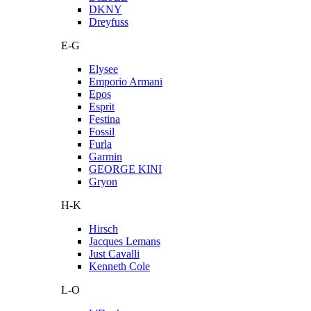
DKNY
Dreyfuss
E-G
Elysee
Emporio Armani
Epos
Esprit
Festina
Fossil
Furla
Garmin
GEORGE KINI
Gryon
H-K
Hirsch
Jacques Lemans
Just Cavalli
Kenneth Cole
L-O