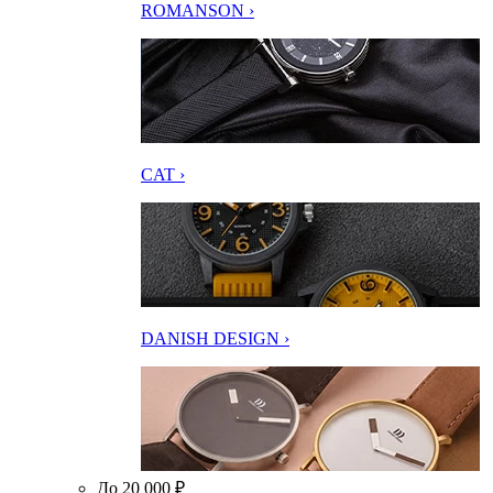
ROMANSON ›
CAT ›
DANISH DESIGN ›
До 20 000 ₽