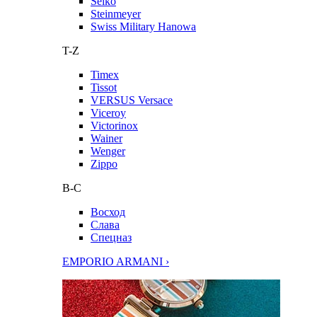
Seiko
Steinmeyer
Swiss Military Hanowa
T-Z
Timex
Tissot
VERSUS Versace
Viceroy
Victorinox
Wainer
Wenger
Zippo
В-С
Восход
Слава
Спецназ
EMPORIO ARMANI ›