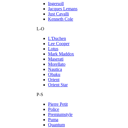
Ingersoll
Jacques Lemans
Just Cavalli
Kenneth Cole
L-O
L'Duchen
Lee Cooper
Lotus
Mark Maddox
Maserati
Morellato
Nautica
Obaku
Orient
Orient Star
P-S
Pierre Petit
Police
Premiumstyle
Puma
Quantum