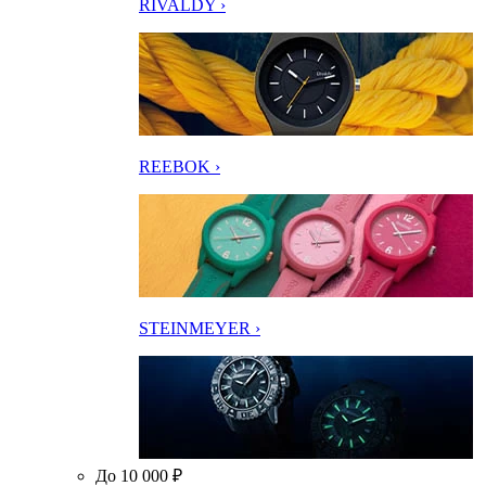
RIVALDY ›
REEBOK ›
STEINMEYER ›
До 10 000 ₽