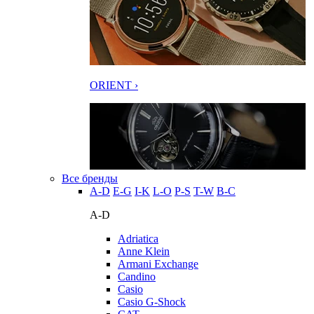
ORIENT ›
Все бренды
A-D
E-G
I-K
L-O
P-S
T-W
В-С
A-D
Adriatica
Anne Klein
Armani Exchange
Candino
Casio
Casio G-Shock