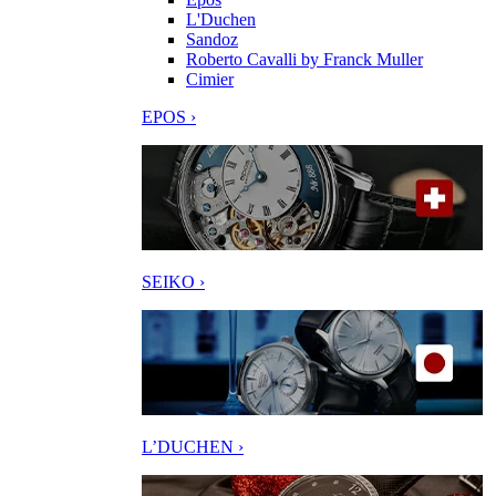
L'Duchen
Sandoz
Roberto Cavalli by Franck Muller
Cimier
EPOS ›
SEIKO ›
L’DUCHEN ›