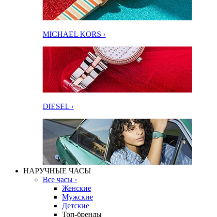
MICHAEL KORS ›
DIESEL ›
НАРУЧНЫЕ ЧАСЫ
Все часы ›
Женские
Мужские
Детские
Топ-бренды