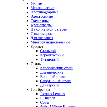
Умные
Механические
Противоударные
Электронные
Скелетоны
Хронографы
На солнечной батарее
С шагомером
Для плавания
Многофункциональные
Браслет
Стальной
Керамический
Титановый
Стиль
Классический стиль
Дизайнерские
Военный стиль
Спортивный стиль
Дайверские
Топ-бренды
Jacques Lemans
L'Duchen
Cover
Swiss Military Hanowa