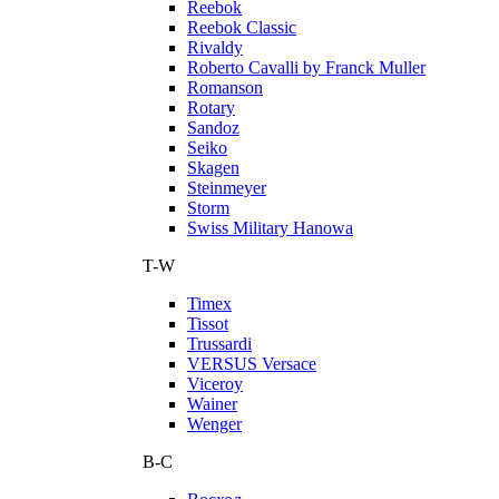
Reebok
Reebok Classic
Rivaldy
Roberto Cavalli by Franck Muller
Romanson
Rotary
Sandoz
Seiko
Skagen
Steinmeyer
Storm
Swiss Military Hanowa
T-W
Timex
Tissot
Trussardi
VERSUS Versace
Viceroy
Wainer
Wenger
В-С