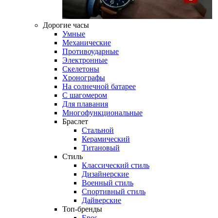
Дорогие часы
Умные
Механические
Противоударные
Электронные
Скелетоны
Хронографы
На солнечной батарее
С шагомером
Для плавания
Многофункциональные
Браслет
Стальной
Керамический
Титановый
Стиль
Классический стиль
Дизайнерские
Военный стиль
Спортивный стиль
Дайверские
Топ-бренды
Epos