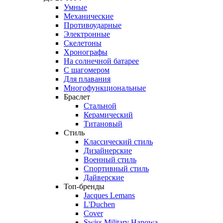
Умные
Механические
Противоударные
Электронные
Скелетоны
Хронографы
На солнечной батарее
С шагомером
Для плавания
Многофункциональные
Браслет
Стальной
Керамический
Титановый
Стиль
Классический стиль
Дизайнерские
Военный стиль
Спортивный стиль
Дайверские
Топ-бренды
Jacques Lemans
L'Duchen
Cover
Swiss Military Hanowa