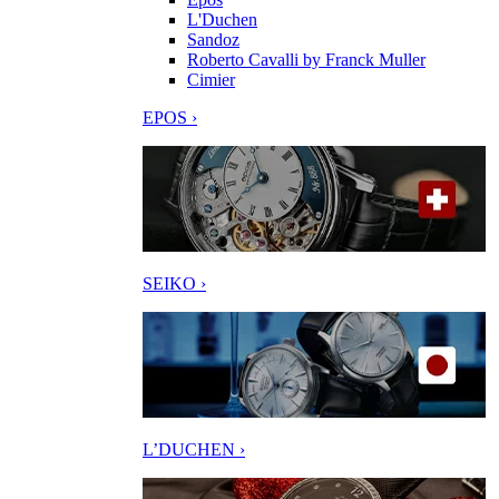
L'Duchen
Sandoz
Roberto Cavalli by Franck Muller
Cimier
EPOS ›
SEIKO ›
L’DUCHEN ›