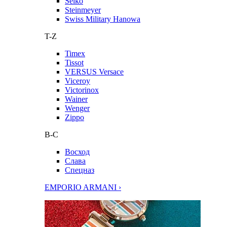
Seiko
Steinmeyer
Swiss Military Hanowa
T-Z
Timex
Tissot
VERSUS Versace
Viceroy
Victorinox
Wainer
Wenger
Zippo
В-С
Восход
Слава
Спецназ
EMPORIO ARMANI ›