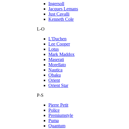
Ingersoll
Jacques Lemans
Just Cavalli
Kenneth Cole
L-O
L'Duchen
Lee Cooper
Lotus
Mark Maddox
Maserati
Morellato
Nautica
Obaku
Orient
Orient Star
P-S
Pierre Petit
Police
Premiumstyle
Puma
Quantum