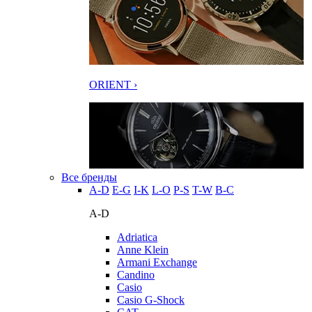
ORIENT ›
Все бренды
A-D
E-G
I-K
L-O
P-S
T-W
В-С
A-D
Adriatica
Anne Klein
Armani Exchange
Candino
Casio
Casio G-Shock