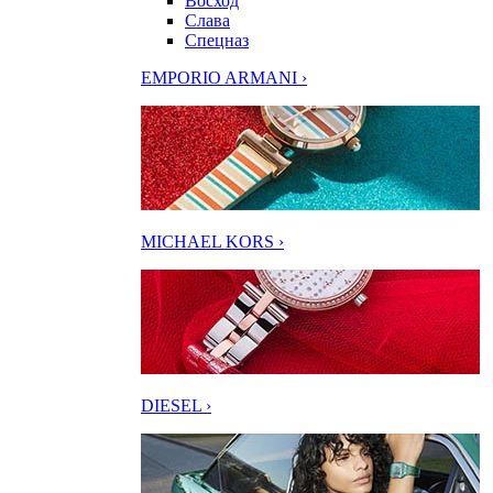
Восход
Слава
Спецназ
EMPORIO ARMANI ›
MICHAEL KORS ›
DIESEL ›