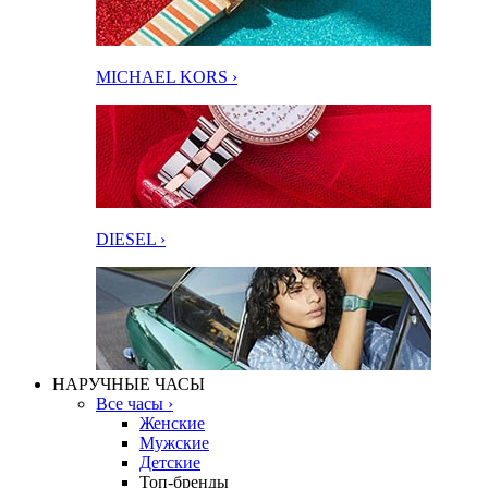
MICHAEL KORS ›
DIESEL ›
НАРУЧНЫЕ ЧАСЫ
Все часы ›
Женские
Мужские
Детские
Топ-бренды