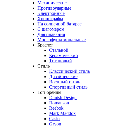
Механические
Противоударные
Электронные
Хронографы
На солнечной батарее
С шагомером
Для плавания
Многофункциональные
Браслет
Стальной
Керамический
Титановый
Стиль
Классический стиль
Дизайнерские
Военный стиль
Спортивный стиль
Топ-бренды
Danish Design
Romanson
Reebok
Mark Maddox
Casio
Gryon