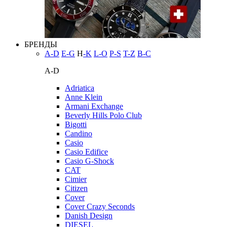
БРЕНДЫ
A-D
E-G
H
-K
L-O
P-S
T-Z
В-С
A-D
Adriatica
Anne Klein
Armani Exchange
Beverly Hills Polo Club
Bigotti
Candino
Casio
Casio Edifice
Casio G-Shock
CAT
Cimier
Citizen
Cover
Cover Crazy Seconds
Danish Design
DIESEL