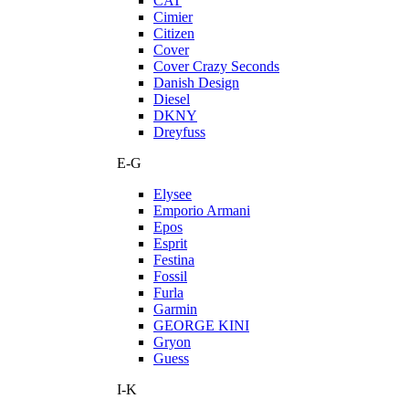
CAT
Cimier
Citizen
Cover
Cover Crazy Seconds
Danish Design
Diesel
DKNY
Dreyfuss
E-G
Elysee
Emporio Armani
Epos
Esprit
Festina
Fossil
Furla
Garmin
GEORGE KINI
Gryon
Guess
I-K