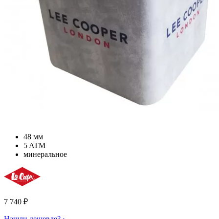
48 мм
5 ATM
минеральное
7 740
₽
Нашли дешевле? ›