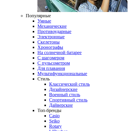
Популярные
Умные
Механические
Противоударные
Электронные
Скелетоны
Хронографы
На солнечной батарее
С шагомером
С пульсометром
Для плавания
Мультифункциональные
Стиль
Классический стиль
Дизайнерские
Военный стиль
Спортивный стиль
Дайверские
Топ-бренды
Casio
Seiko
Rotary