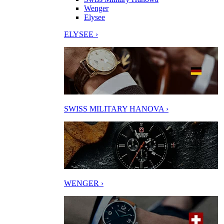
Wenger
Elysee
ELYSEE ›
SWISS MILITARY HANOVA ›
WENGER ›