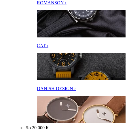
ROMANSON ›
CAT ›
DANISH DESIGN ›
До 20 000 ₽