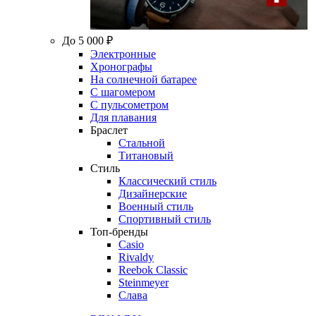
До 5 000 ₽
Электронные
Хронографы
На солнечной батарее
С шагомером
С пульсометром
Для плавания
Браслет
Стальной
Титановый
Стиль
Классический стиль
Дизайнерские
Военный стиль
Спортивный стиль
Топ-бренды
Casio
Rivaldy
Reebok Classic
Steinmeyer
Слава