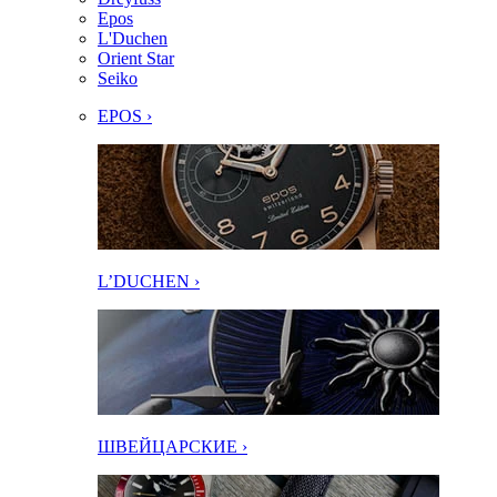
Epos
L'Duchen
Orient Star
Seiko
EPOS ›
L’DUCHEN ›
ШВЕЙЦАРСКИЕ ›