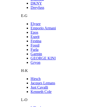
DKNY
Dreyfuss
E-G
Elysee
Emporio Armani
Epos
Esprit
Festina
Fossil
Furla
Garmin
GEORGE KINI
Gryon
H-K
Hirsch
Jacques Lemans
Just Cavalli
Kenneth Cole
L-O