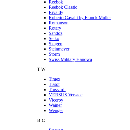
Reebok
Reebok Classic
Rivaldy
Roberto Cavalli by Franck Muller
Romanson
Rotary
Sandoz
Seiko
Skagen
Steinmeyer
Storm
Swiss Military Hanowa
T-W
Timex
Tissot
Trussardi
VERSUS Versace
Viceroy
Wainer
Wenger
В-С