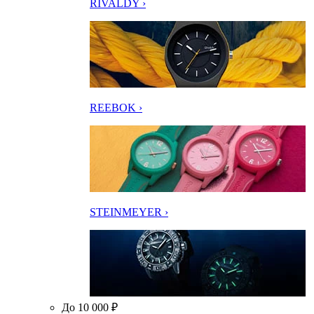
RIVALDY ›
REEBOK ›
STEINMEYER ›
До 10 000 ₽