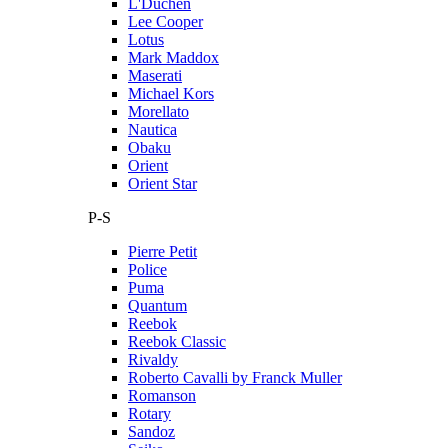
L'Duchen
Lee Cooper
Lotus
Mark Maddox
Maserati
Michael Kors
Morellato
Nautica
Obaku
Orient
Orient Star
P-S
Pierre Petit
Police
Puma
Quantum
Reebok
Reebok Classic
Rivaldy
Roberto Cavalli by Franck Muller
Romanson
Rotary
Sandoz