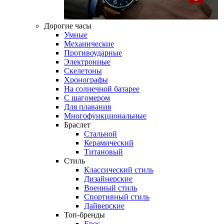
Дорогие часы
Умные
Механические
Противоударные
Электронные
Скелетоны
Хронографы
На солнечной батарее
С шагомером
Для плавания
Многофункциональные
Браслет
Стальной
Керамический
Титановый
Стиль
Классический стиль
Дизайнерские
Военный стиль
Спортивный стиль
Дайверские
Топ-бренды
Epos