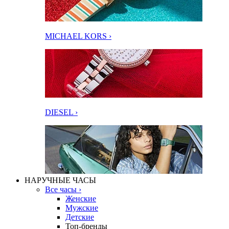
MICHAEL KORS ›
DIESEL ›
НАРУЧНЫЕ ЧАСЫ
Все часы ›
Женские
Мужские
Детские
Топ-бренды