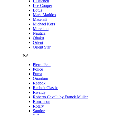
L'Duchen
Lee Cooper
Lotus
Mark Maddox
Maserati
Michael Kors
Morellato
Nautica
Obaku
Orient
Orient Star
P-S
Pierre Petit
Police
Puma
Quantum
Reebok
Reebok Classic
Rivaldy
Roberto Cavalli by Franck Muller
Romanson
Rotary
Sandoz