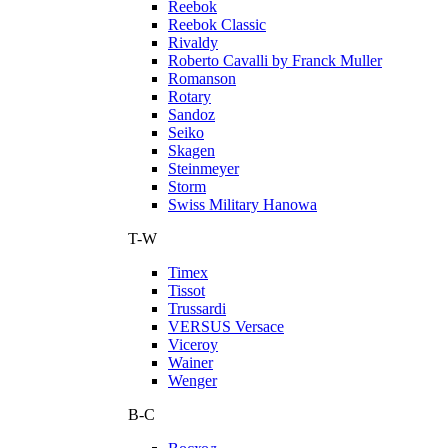
Reebok
Reebok Classic
Rivaldy
Roberto Cavalli by Franck Muller
Romanson
Rotary
Sandoz
Seiko
Skagen
Steinmeyer
Storm
Swiss Military Hanowa
T-W
Timex
Tissot
Trussardi
VERSUS Versace
Viceroy
Wainer
Wenger
В-С