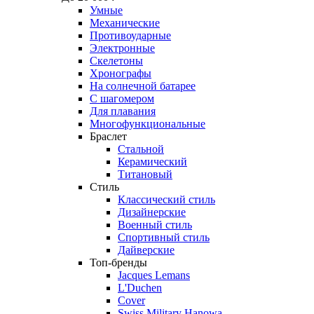
Умные
Механические
Противоударные
Электронные
Скелетоны
Хронографы
На солнечной батарее
С шагомером
Для плавания
Многофункциональные
Браслет
Стальной
Керамический
Титановый
Стиль
Классический стиль
Дизайнерские
Военный стиль
Спортивный стиль
Дайверские
Топ-бренды
Jacques Lemans
L'Duchen
Cover
Swiss Military Hanowa