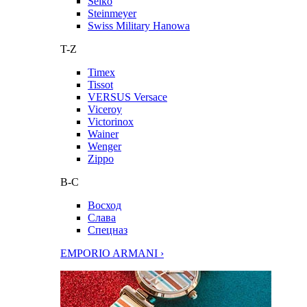
Seiko
Steinmeyer
Swiss Military Hanowa
T-Z
Timex
Tissot
VERSUS Versace
Viceroy
Victorinox
Wainer
Wenger
Zippo
В-С
Восход
Слава
Спецназ
EMPORIO ARMANI ›