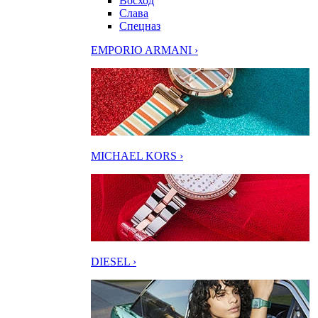
Восход
Слава
Спецназ
EMPORIO ARMANI ›
MICHAEL KORS ›
DIESEL ›