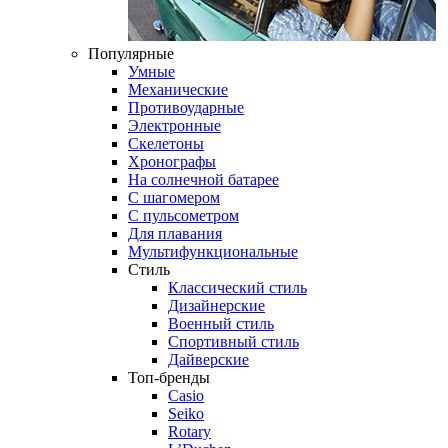
Популярные
Умные
Механические
Противоударные
Электронные
Скелетоны
Хронографы
На солнечной батарее
С шагомером
С пульсометром
Для плавания
Мультифункциональные
Стиль
Классический стиль
Дизайнерские
Военный стиль
Спортивный стиль
Дайверские
Топ-бренды
Casio
Seiko
Rotary