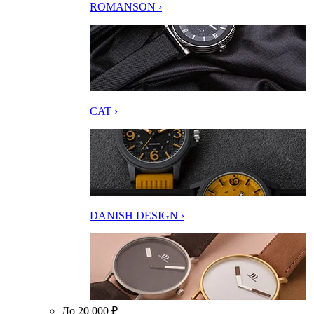
ROMANSON ›
CAT ›
DANISH DESIGN ›
До 20 000 ₽