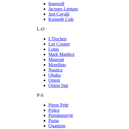
Ingersoll
Jacques Lemans
Just Cavalli
Kenneth Cole
L-O
L'Duchen
Lee Cooper
Lotus
Mark Maddox
Maserati
Morellato
Nautica
Obaku
Orient
Orient Star
P-S
Pierre Petit
Police
Premiumstyle
Puma
Quantum