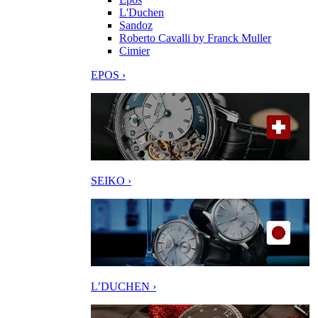
L'Duchen
Sandoz
Roberto Cavalli by Franck Muller
Cimier
EPOS ›
SEIKO ›
L’DUCHEN ›