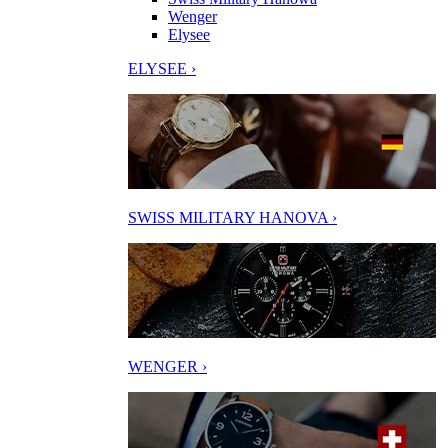
Wenger
Elysee
ELYSEE ›
SWISS MILITARY HANOVA ›
WENGER ›