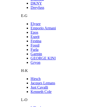
DKNY
Dreyfuss
E-G
Elysee
Emporio Armani
Epos
Esprit
Festina
Fossil
Furla
Garmin
GEORGE KINI
Gryon
H-K
Hirsch
Jacques Lemans
Just Cavalli
Kenneth Cole
L-O