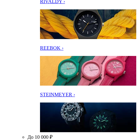
RIVALDY ›
REEBOK ›
STEINMEYER ›
До 10 000 ₽