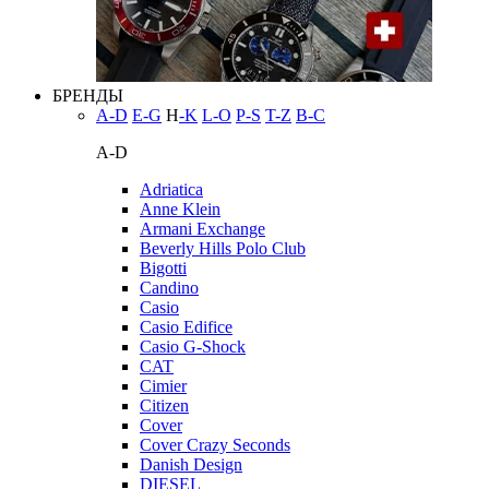
БРЕНДЫ
A-D
E-G
H
-K
L-O
P-S
T-Z
В-С
A-D
Adriatica
Anne Klein
Armani Exchange
Beverly Hills Polo Club
Bigotti
Candino
Casio
Casio Edifice
Casio G-Shock
CAT
Cimier
Citizen
Cover
Cover Crazy Seconds
Danish Design
DIESEL