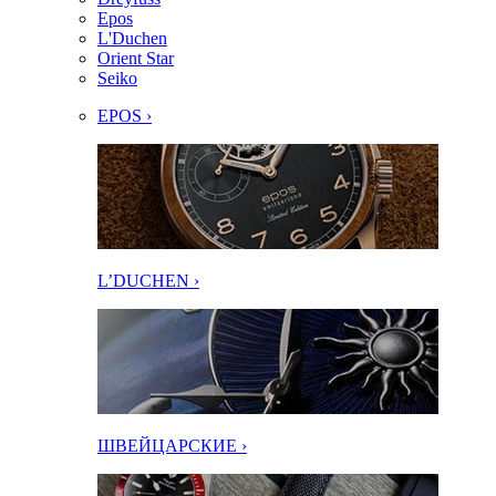
Epos
L'Duchen
Orient Star
Seiko
EPOS ›
L’DUCHEN ›
ШВЕЙЦАРСКИЕ ›