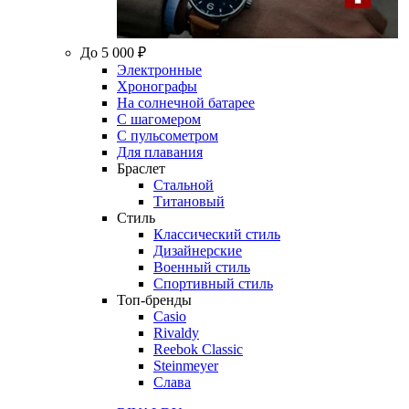
До 5 000 ₽
Электронные
Хронографы
На солнечной батарее
С шагомером
С пульсометром
Для плавания
Браслет
Стальной
Титановый
Стиль
Классический стиль
Дизайнерские
Военный стиль
Спортивный стиль
Топ-бренды
Casio
Rivaldy
Reebok Classic
Steinmeyer
Слава