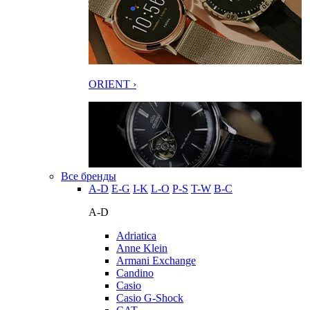
ORIENT ›
Все бренды
A-D
E-G
I-K
L-O
P-S
T-W
В-С
A-D
Adriatica
Anne Klein
Armani Exchange
Candino
Casio
Casio G-Shock