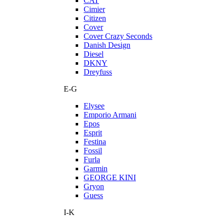
CAT
Cimier
Citizen
Cover
Cover Crazy Seconds
Danish Design
Diesel
DKNY
Dreyfuss
E-G
Elysee
Emporio Armani
Epos
Esprit
Festina
Fossil
Furla
Garmin
GEORGE KINI
Gryon
Guess
I-K