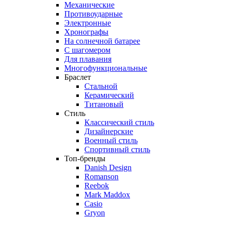
Механические
Противоударные
Электронные
Хронографы
На солнечной батарее
С шагомером
Для плавания
Многофункциональные
Браслет
Стальной
Керамический
Титановый
Стиль
Классический стиль
Дизайнерские
Военный стиль
Спортивный стиль
Топ-бренды
Danish Design
Romanson
Reebok
Mark Maddox
Casio
Gryon