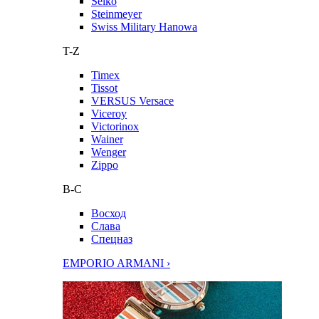
Seiko
Steinmeyer
Swiss Military Hanowa
T-Z
Timex
Tissot
VERSUS Versace
Viceroy
Victorinox
Wainer
Wenger
Zippo
В-С
Восход
Слава
Спецназ
EMPORIO ARMANI ›