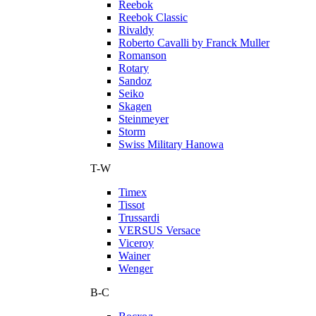
Reebok
Reebok Classic
Rivaldy
Roberto Cavalli by Franck Muller
Romanson
Rotary
Sandoz
Seiko
Skagen
Steinmeyer
Storm
Swiss Military Hanowa
T-W
Timex
Tissot
Trussardi
VERSUS Versace
Viceroy
Wainer
Wenger
В-С