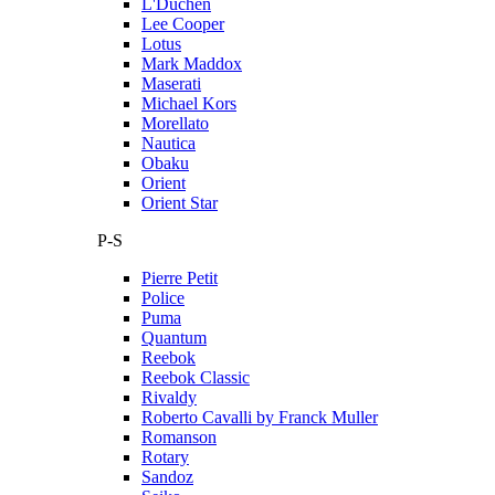
L'Duchen
Lee Cooper
Lotus
Mark Maddox
Maserati
Michael Kors
Morellato
Nautica
Obaku
Orient
Orient Star
P-S
Pierre Petit
Police
Puma
Quantum
Reebok
Reebok Classic
Rivaldy
Roberto Cavalli by Franck Muller
Romanson
Rotary
Sandoz