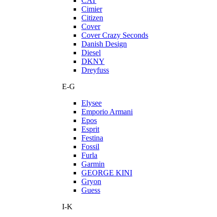
CAT
Cimier
Citizen
Cover
Cover Crazy Seconds
Danish Design
Diesel
DKNY
Dreyfuss
E-G
Elysee
Emporio Armani
Epos
Esprit
Festina
Fossil
Furla
Garmin
GEORGE KINI
Gryon
Guess
I-K