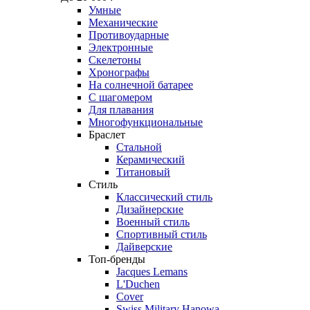
Умные
Механические
Противоударные
Электронные
Скелетоны
Хронографы
На солнечной батарее
С шагомером
Для плавания
Многофункциональные
Браслет
Стальной
Керамический
Титановый
Стиль
Классический стиль
Дизайнерские
Военный стиль
Спортивный стиль
Дайверские
Топ-бренды
Jacques Lemans
L'Duchen
Cover
Swiss Military Hanowa