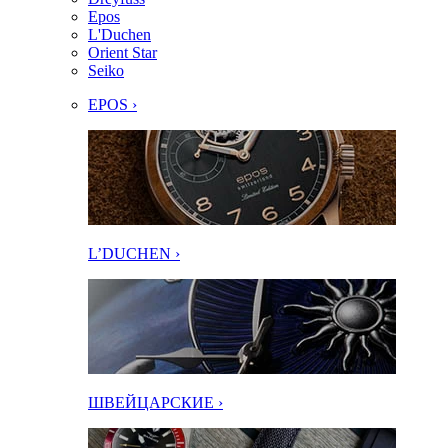
Epos
L'Duchen
Orient Star
Seiko
EPOS ›
L’DUCHEN ›
ШВЕЙЦАРСКИЕ ›