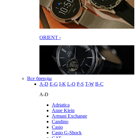
ORIENT ›
Все бренды
A-D
E-G
I-K
L-O
P-S
T-W
В-С
A-D
Adriatica
Anne Klein
Armani Exchange
Candino
Casio
Casio G-Shock