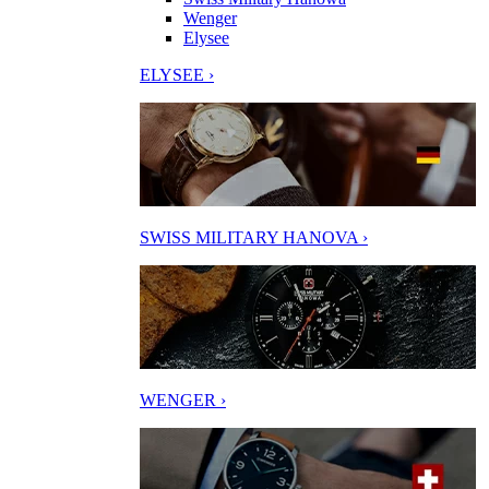
Wenger
Elysee
ELYSEE ›
SWISS MILITARY HANOVA ›
WENGER ›