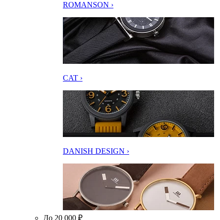
ROMANSON ›
CAT ›
DANISH DESIGN ›
До 20 000 ₽