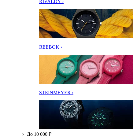
RIVALDY ›
REEBOK ›
STEINMEYER ›
До 10 000 ₽