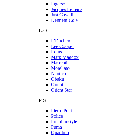
Ingersoll
Jacques Lemans
Just Cavalli
Kenneth Cole
L-O
L'Duchen
Lee Cooper
Lotus
Mark Maddox
Maserati
Morellato
Nautica
Obaku
Orient
Orient Star
P-S
Pierre Petit
Police
Premiumstyle
Puma
Quantum