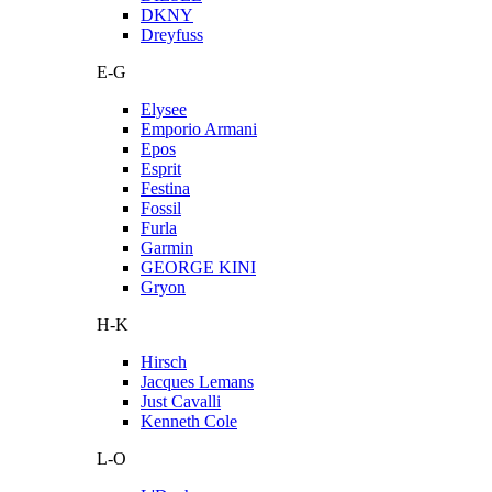
DKNY
Dreyfuss
E-G
Elysee
Emporio Armani
Epos
Esprit
Festina
Fossil
Furla
Garmin
GEORGE KINI
Gryon
H-K
Hirsch
Jacques Lemans
Just Cavalli
Kenneth Cole
L-O