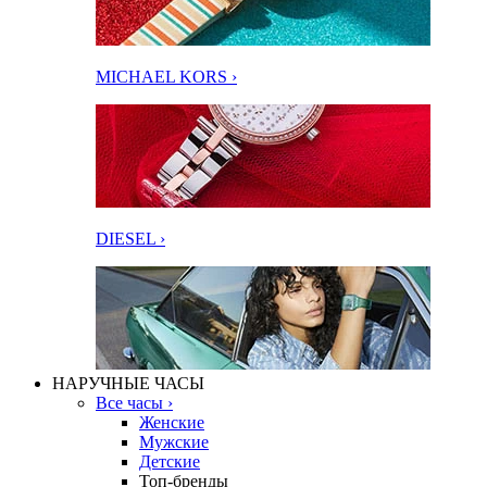
MICHAEL KORS ›
DIESEL ›
НАРУЧНЫЕ ЧАСЫ
Все часы ›
Женские
Мужские
Детские
Топ-бренды