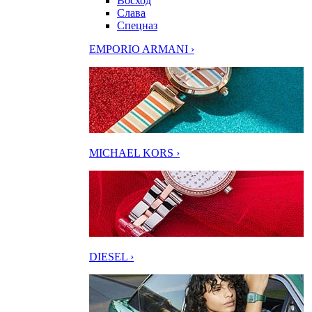
Восход
Слава
Спецназ
EMPORIO ARMANI ›
MICHAEL KORS ›
DIESEL ›