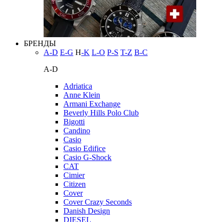
БРЕНДЫ
A-D
E-G
H
-K
L-O
P-S
T-Z
В-С
A-D
Adriatica
Anne Klein
Armani Exchange
Beverly Hills Polo Club
Bigotti
Candino
Casio
Casio Edifice
Casio G-Shock
CAT
Cimier
Citizen
Cover
Cover Crazy Seconds
Danish Design
DIESEL