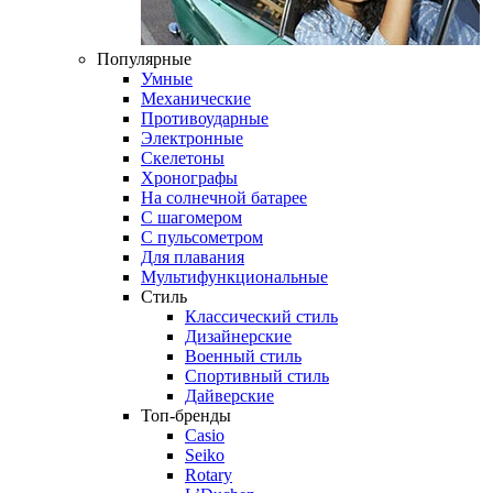
Популярные
Умные
Механические
Противоударные
Электронные
Скелетоны
Хронографы
На солнечной батарее
С шагомером
С пульсометром
Для плавания
Мультифункциональные
Стиль
Классический стиль
Дизайнерские
Военный стиль
Спортивный стиль
Дайверские
Топ-бренды
Casio
Seiko
Rotary