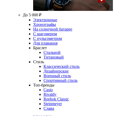
До 5 000 ₽
Электронные
Хронографы
На солнечной батарее
С шагомером
С пульсометром
Для плавания
Браслет
Стальной
Титановый
Стиль
Классический стиль
Дизайнерские
Военный стиль
Спортивный стиль
Топ-бренды
Casio
Rivaldy
Reebok Classic
Steinmeyer
Слава