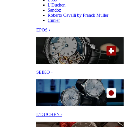
L'Duchen
Sandoz
Roberto Cavalli by Franck Muller
Cimier
EPOS ›
SEIKO ›
L’DUCHEN ›