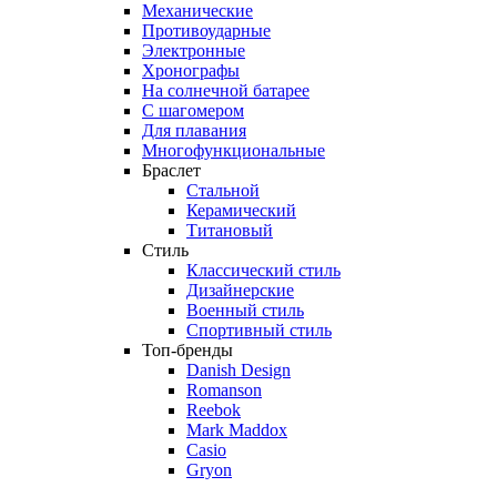
Механические
Противоударные
Электронные
Хронографы
На солнечной батарее
С шагомером
Для плавания
Многофункциональные
Браслет
Стальной
Керамический
Титановый
Стиль
Классический стиль
Дизайнерские
Военный стиль
Спортивный стиль
Топ-бренды
Danish Design
Romanson
Reebok
Mark Maddox
Casio
Gryon