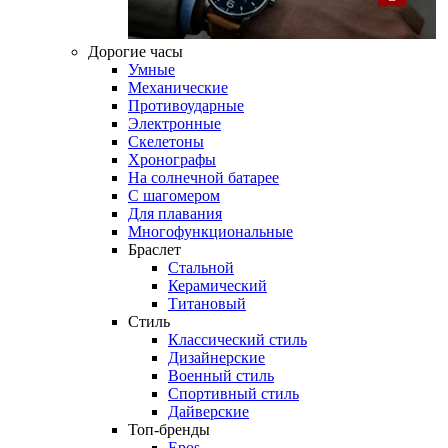
Дорогие часы
Умные
Механические
Противоударные
Электронные
Скелетоны
Хронографы
На солнечной батарее
С шагомером
Для плавания
Многофункциональные
Браслет
Стальной
Керамический
Титановый
Стиль
Классический стиль
Дизайнерские
Военный стиль
Спортивный стиль
Дайверские
Топ-бренды
Epos