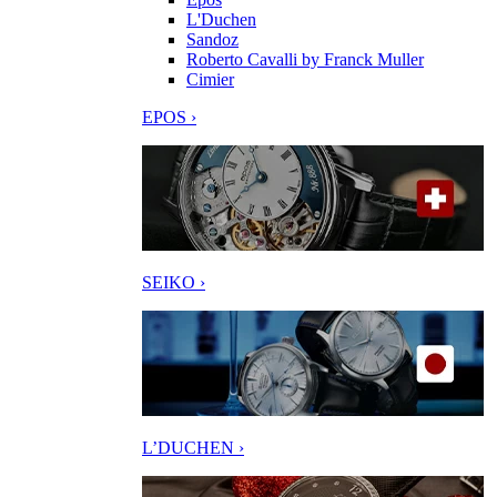
L'Duchen
Sandoz
Roberto Cavalli by Franck Muller
Cimier
EPOS ›
SEIKO ›
L’DUCHEN ›