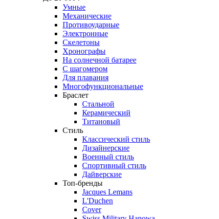
Умные
Механические
Противоударные
Электронные
Скелетоны
Хронографы
На солнечной батарее
С шагомером
Для плавания
Многофункциональные
Браслет
Стальной
Керамический
Титановый
Стиль
Классический стиль
Дизайнерские
Военный стиль
Спортивный стиль
Дайверские
Топ-бренды
Jacques Lemans
L'Duchen
Cover
Swiss Military Hanowa