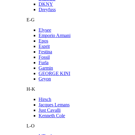
DKNY
Dreyfuss
E-G
Elysee
Emporio Armani
Epos
Esprit
Festina
Fossil
Furla
Garmin
GEORGE KINI
Gryon
H-K
Hirsch
Jacques Lemans
Just Cavalli
Kenneth Cole
L-O