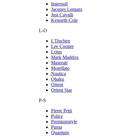
Ingersoll
Jacques Lemans
Just Cavalli
Kenneth Cole
L-O
L'Duchen
Lee Cooper
Lotus
Mark Maddox
Maserati
Morellato
Nautica
Obaku
Orient
Orient Star
P-S
Pierre Petit
Police
Premiumstyle
Puma
Quantum