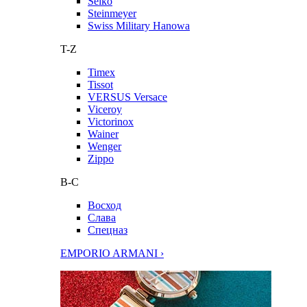
Seiko
Steinmeyer
Swiss Military Hanowa
T-Z
Timex
Tissot
VERSUS Versace
Viceroy
Victorinox
Wainer
Wenger
Zippo
В-С
Восход
Слава
Спецназ
EMPORIO ARMANI ›