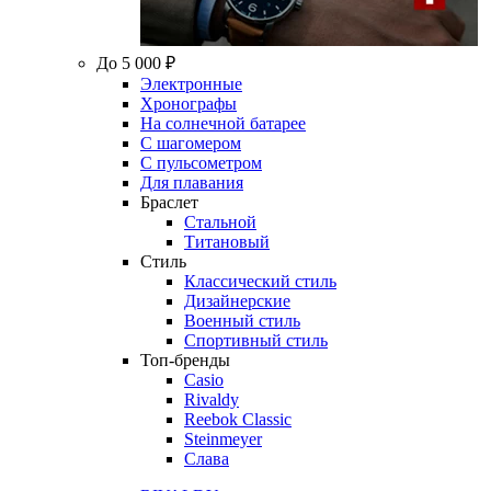
До 5 000 ₽
Электронные
Хронографы
На солнечной батарее
С шагомером
С пульсометром
Для плавания
Браслет
Стальной
Титановый
Стиль
Классический стиль
Дизайнерские
Военный стиль
Спортивный стиль
Топ-бренды
Casio
Rivaldy
Reebok Classic
Steinmeyer
Слава