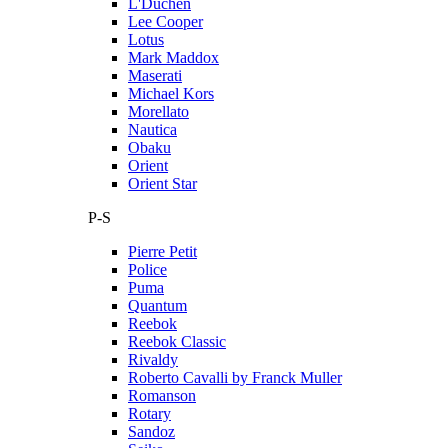
L'Duchen
Lee Cooper
Lotus
Mark Maddox
Maserati
Michael Kors
Morellato
Nautica
Obaku
Orient
Orient Star
P-S
Pierre Petit
Police
Puma
Quantum
Reebok
Reebok Classic
Rivaldy
Roberto Cavalli by Franck Muller
Romanson
Rotary
Sandoz