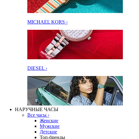
MICHAEL KORS ›
DIESEL ›
НАРУЧНЫЕ ЧАСЫ
Все часы ›
Женские
Мужские
Детские
Топ-бренды