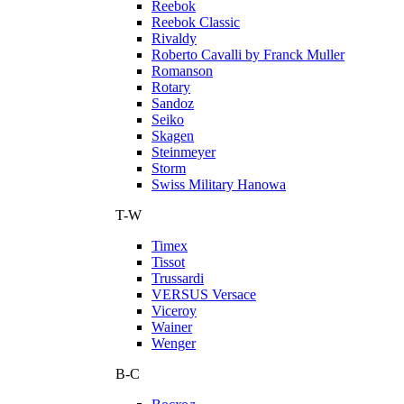
Reebok
Reebok Classic
Rivaldy
Roberto Cavalli by Franck Muller
Romanson
Rotary
Sandoz
Seiko
Skagen
Steinmeyer
Storm
Swiss Military Hanowa
T-W
Timex
Tissot
Trussardi
VERSUS Versace
Viceroy
Wainer
Wenger
В-С