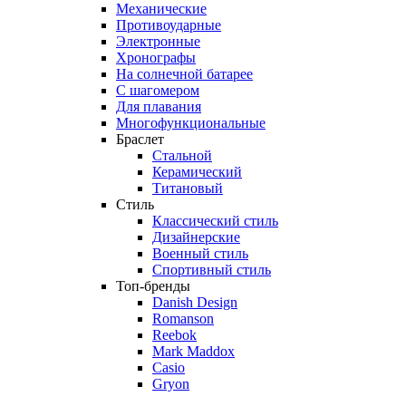
Механические
Противоударные
Электронные
Хронографы
На солнечной батарее
С шагомером
Для плавания
Многофункциональные
Браслет
Стальной
Керамический
Титановый
Стиль
Классический стиль
Дизайнерские
Военный стиль
Спортивный стиль
Топ-бренды
Danish Design
Romanson
Reebok
Mark Maddox
Casio
Gryon