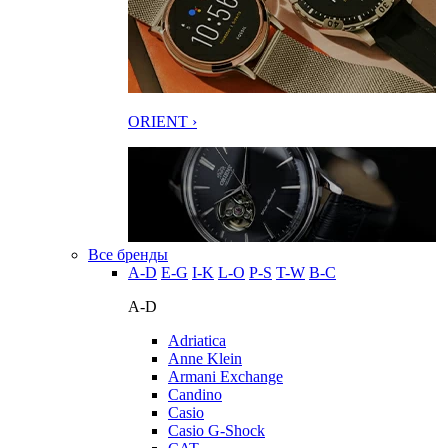
ORIENT ›
Все бренды
A-D
E-G
I-K
L-O
P-S
T-W
В-С
A-D
Adriatica
Anne Klein
Armani Exchange
Candino
Casio
Casio G-Shock