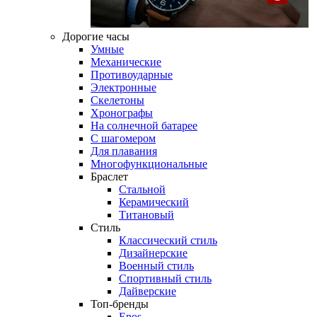
Дорогие часы
Умные
Механические
Противоударные
Электронные
Скелетоны
Хронографы
На солнечной батарее
С шагомером
Для плавания
Многофункциональные
Браслет
Стальной
Керамический
Титановый
Стиль
Классический стиль
Дизайнерские
Военный стиль
Спортивный стиль
Дайверские
Топ-бренды
Epos