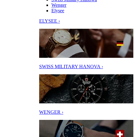
Wenger
Elysee
ELYSEE ›
SWISS MILITARY HANOVA ›
WENGER ›