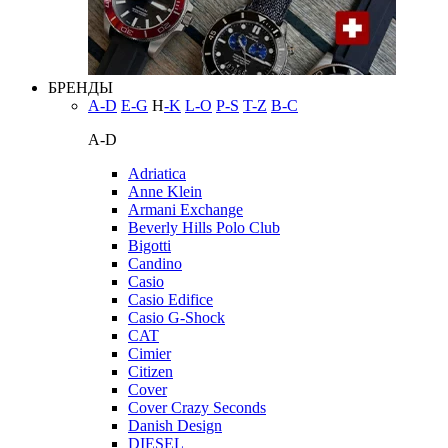
БРЕНДЫ
A-D
E-G
H
-K
L-O
P-S
T-Z
В-С
A-D
Adriatica
Anne Klein
Armani Exchange
Beverly Hills Polo Club
Bigotti
Candino
Casio
Casio Edifice
Casio G-Shock
CAT
Cimier
Citizen
Cover
Cover Crazy Seconds
Danish Design
DIESEL