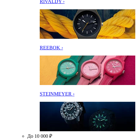
RIVALDY ›
REEBOK ›
STEINMEYER ›
До 10 000 ₽