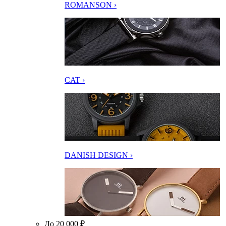
ROMANSON ›
CAT ›
DANISH DESIGN ›
До 20 000 ₽