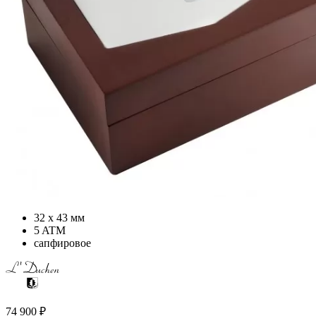
32 х 43 мм
5 ATM
сапфировое
74 900
₽