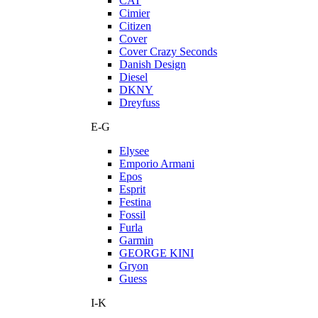
CAT
Cimier
Citizen
Cover
Cover Crazy Seconds
Danish Design
Diesel
DKNY
Dreyfuss
E-G
Elysee
Emporio Armani
Epos
Esprit
Festina
Fossil
Furla
Garmin
GEORGE KINI
Gryon
Guess
I-K