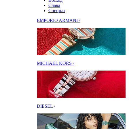
Восход
Слава
Спецназ
EMPORIO ARMANI ›
MICHAEL KORS ›
DIESEL ›