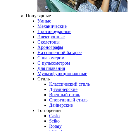
Популярные
Умные
Механические
Противоударные
Электронные
Скелетоны
Хронографы
На солнечной батарее
С шагомером
С пульсометром
Для плавания
Мультифункциональные
Стиль
Классический стиль
Дизайнерские
Военный стиль
Спортивный стиль
Дайверские
Топ-бренды
Casio
Seiko
Rotary