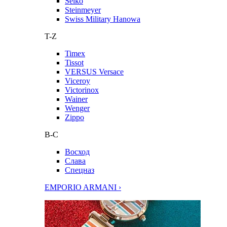
Seiko
Steinmeyer
Swiss Military Hanowa
T-Z
Timex
Tissot
VERSUS Versace
Viceroy
Victorinox
Wainer
Wenger
Zippo
В-С
Восход
Слава
Спецназ
EMPORIO ARMANI ›