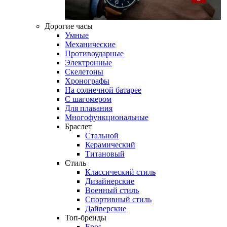
Дорогие часы
Умные
Механические
Противоударные
Электронные
Скелетоны
Хронографы
На солнечной батарее
С шагомером
Для плавания
Многофункциональные
Браслет
Стальной
Керамический
Титановый
Стиль
Классический стиль
Дизайнерские
Военный стиль
Спортивный стиль
Дайверские
Топ-бренды
Epos