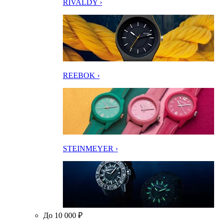
RIVALDY ›
REEBOK ›
STEINMEYER ›
До 10 000 ₽