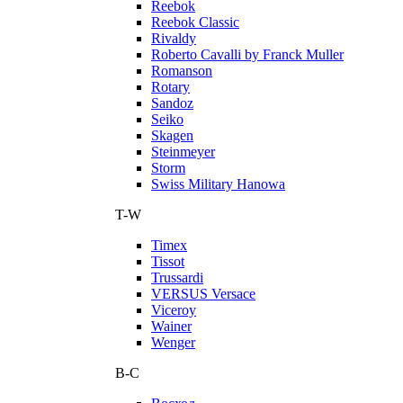
Reebok
Reebok Classic
Rivaldy
Roberto Cavalli by Franck Muller
Romanson
Rotary
Sandoz
Seiko
Skagen
Steinmeyer
Storm
Swiss Military Hanowa
T-W
Timex
Tissot
Trussardi
VERSUS Versace
Viceroy
Wainer
Wenger
В-С