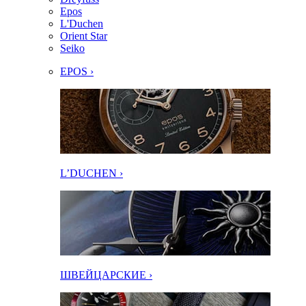
Epos
L'Duchen
Orient Star
Seiko
EPOS ›
L’DUCHEN ›
ШВЕЙЦАРСКИЕ ›