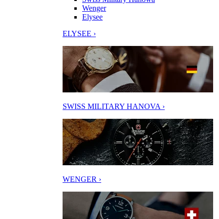
Wenger
Elysee
ELYSEE ›
SWISS MILITARY HANOVA ›
WENGER ›