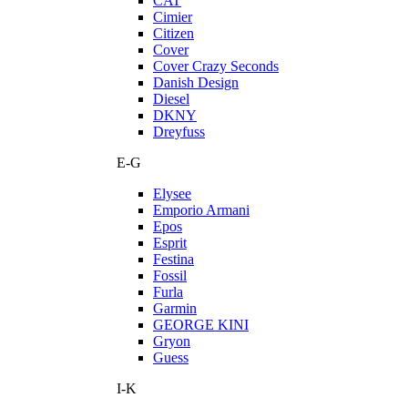
CAT
Cimier
Citizen
Cover
Cover Crazy Seconds
Danish Design
Diesel
DKNY
Dreyfuss
E-G
Elysee
Emporio Armani
Epos
Esprit
Festina
Fossil
Furla
Garmin
GEORGE KINI
Gryon
Guess
I-K