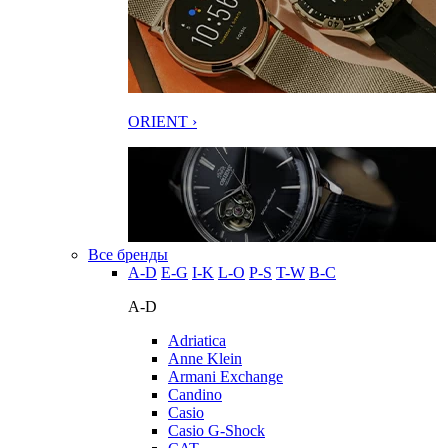
ORIENT ›
Все бренды
A-D
E-G
I-K
L-O
P-S
T-W
В-С
A-D
Adriatica
Anne Klein
Armani Exchange
Candino
Casio
Casio G-Shock