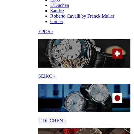
L'Duchen
Sandoz
Roberto Cavalli by Franck Muller
Cimier
EPOS ›
SEIKO ›
L’DUCHEN ›