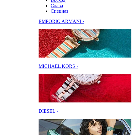
Восход
Слава
Спецназ
EMPORIO ARMANI ›
MICHAEL KORS ›
DIESEL ›