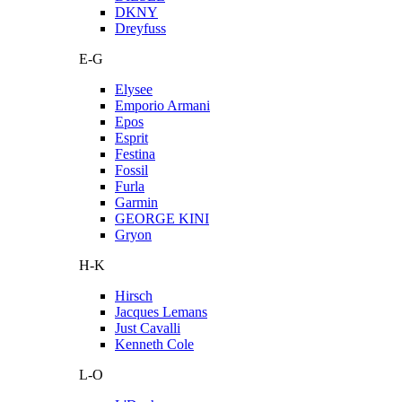
DKNY
Dreyfuss
E-G
Elysee
Emporio Armani
Epos
Esprit
Festina
Fossil
Furla
Garmin
GEORGE KINI
Gryon
H-K
Hirsch
Jacques Lemans
Just Cavalli
Kenneth Cole
L-O