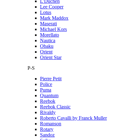
L'Duchen
Lee Cooper
Lotus
Mark Maddox
Maserati
Michael Kors
Morellato
Nautica
Obaku
Orient
Orient Star
P-S
Pierre Petit
Police
Puma
Quantum
Reebok
Reebok Classic
Rivaldy
Roberto Cavalli by Franck Muller
Romanson
Rotary
Sandoz