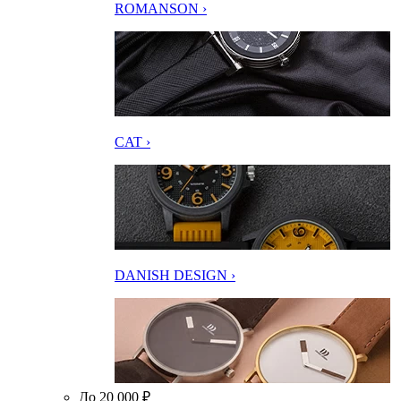
ROMANSON ›
CAT ›
DANISH DESIGN ›
До 20 000 ₽