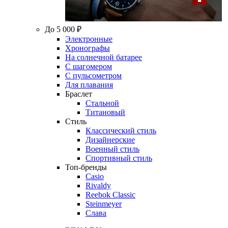
До 5 000 ₽
Электронные
Хронографы
На солнечной батарее
С шагомером
С пульсометром
Для плавания
Браслет
Стальной
Титановый
Стиль
Классический стиль
Дизайнерские
Военный стиль
Спортивный стиль
Топ-бренды
Casio
Rivaldy
Reebok Classic
Steinmeyer
Слава