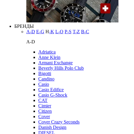
БРЕНДЫ
A-D
E-G
H
-K
L-O
P-S
T-Z
В-С
A-D
Adriatica
Anne Klein
Armani Exchange
Beverly Hills Polo Club
Bigotti
Candino
Casio
Casio Edifice
Casio G-Shock
CAT
Cimier
Citizen
Cover
Cover Crazy Seconds
Danish Design
DIESEL