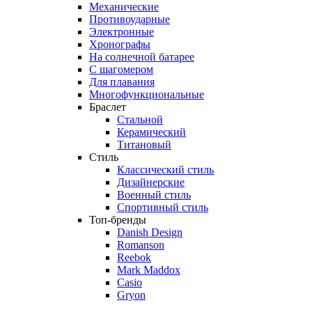
Механические
Противоударные
Электронные
Хронографы
На солнечной батарее
С шагомером
Для плавания
Многофункциональные
Браслет
Стальной
Керамический
Титановый
Стиль
Классический стиль
Дизайнерские
Военный стиль
Спортивный стиль
Топ-бренды
Danish Design
Romanson
Reebok
Mark Maddox
Casio
Gryon