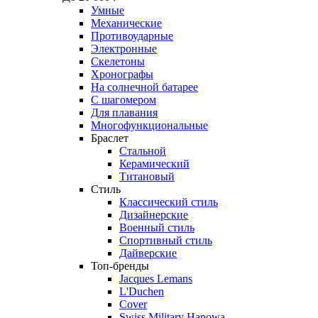
Умные
Механические
Противоударные
Электронные
Скелетоны
Хронографы
На солнечной батарее
С шагомером
Для плавания
Многофункциональные
Браслет
Стальной
Керамический
Титановый
Стиль
Классический стиль
Дизайнерские
Военный стиль
Спортивный стиль
Дайверские
Топ-бренды
Jacques Lemans
L'Duchen
Cover
Swiss Military Hanowa