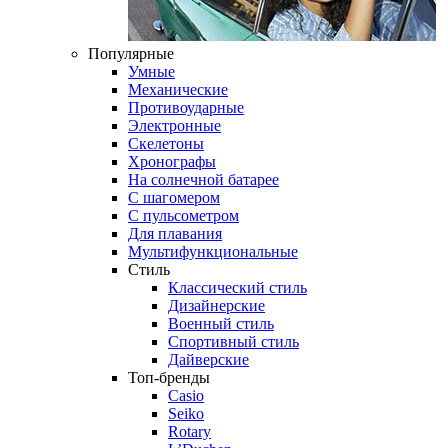
Популярные
Умные
Механические
Противоударные
Электронные
Скелетоны
Хронографы
На солнечной батарее
С шагомером
С пульсометром
Для плавания
Мультифункциональные
Стиль
Классический стиль
Дизайнерские
Военный стиль
Спортивный стиль
Дайверские
Топ-бренды
Casio
Seiko
Rotary