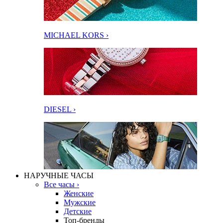
MICHAEL KORS ›
DIESEL ›
НАРУЧНЫЕ ЧАСЫ
Все часы ›
Женские
Мужские
Детские
Топ-бренды