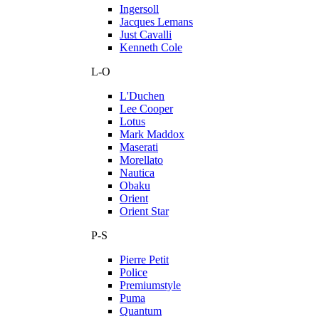
Ingersoll
Jacques Lemans
Just Cavalli
Kenneth Cole
L-O
L'Duchen
Lee Cooper
Lotus
Mark Maddox
Maserati
Morellato
Nautica
Obaku
Orient
Orient Star
P-S
Pierre Petit
Police
Premiumstyle
Puma
Quantum