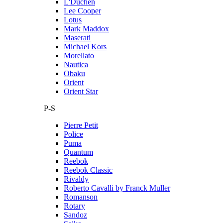
L'Duchen
Lee Cooper
Lotus
Mark Maddox
Maserati
Michael Kors
Morellato
Nautica
Obaku
Orient
Orient Star
P-S
Pierre Petit
Police
Puma
Quantum
Reebok
Reebok Classic
Rivaldy
Roberto Cavalli by Franck Muller
Romanson
Rotary
Sandoz