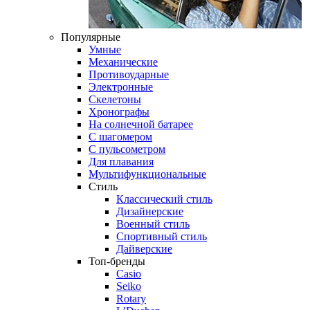
Популярные
Умные
Механические
Противоударные
Электронные
Скелетоны
Хронографы
На солнечной батарее
С шагомером
С пульсометром
Для плавания
Мультифункциональные
Стиль
Классический стиль
Дизайнерские
Военный стиль
Спортивный стиль
Дайверские
Топ-бренды
Casio
Seiko
Rotary