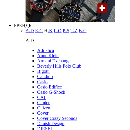
БРЕНДЫ
A-D
E-G
H
-K
L-O
P-S
T-Z
В-С
A-D
Adriatica
Anne Klein
Armani Exchange
Beverly Hills Polo Club
Bigotti
Candino
Casio
Casio Edifice
Casio G-Shock
CAT
Cimier
Citizen
Cover
Cover Crazy Seconds
Danish Design
DIESEL