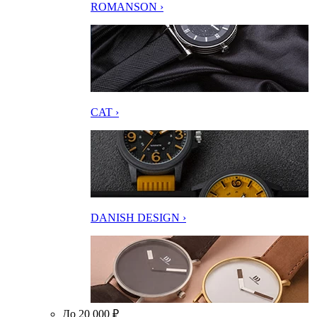
ROMANSON ›
CAT ›
DANISH DESIGN ›
До 20 000 ₽