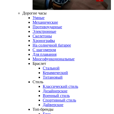
Дорогие часы
Умные
Механические
Противоударные
Электронные
Скелетоны
Хронографы
На солнечной батарее
С шагомером
Для плавания
Многофункциональные
Браслет
Стальной
Керамический
Титановый
Стиль
Классический стиль
Дизайнерские
Военный стиль
Спортивный стиль
Дайверские
Топ-бренды
Epos