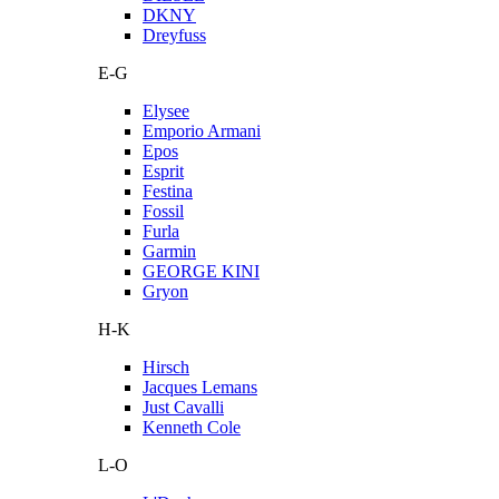
DKNY
Dreyfuss
E-G
Elysee
Emporio Armani
Epos
Esprit
Festina
Fossil
Furla
Garmin
GEORGE KINI
Gryon
H-K
Hirsch
Jacques Lemans
Just Cavalli
Kenneth Cole
L-O