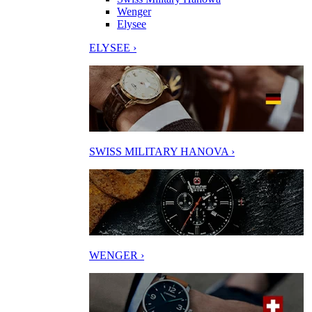
Wenger
Elysee
ELYSEE ›
SWISS MILITARY HANOVA ›
WENGER ›