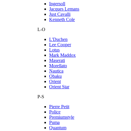
Ingersoll
Jacques Lemans
Just Cavalli
Kenneth Cole
L-O
L'Duchen
Lee Cooper
Lotus
Mark Maddox
Maserati
Morellato
Nautica
Obaku
Orient
Orient Star
P-S
Pierre Petit
Police
Premiumstyle
Puma
Quantum