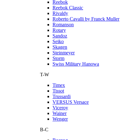
Reebok
Reebok Classic
Rivaldy
Roberto Cavalli by Franck Muller
Romanson
Rotary
Sandoz
Seiko
Skagen
Steinmeyer
Storm
Swiss Military Hanowa
T-W
Timex
Tissot
Trussardi
VERSUS Versace
Viceroy
Wainer
Wenger
В-С