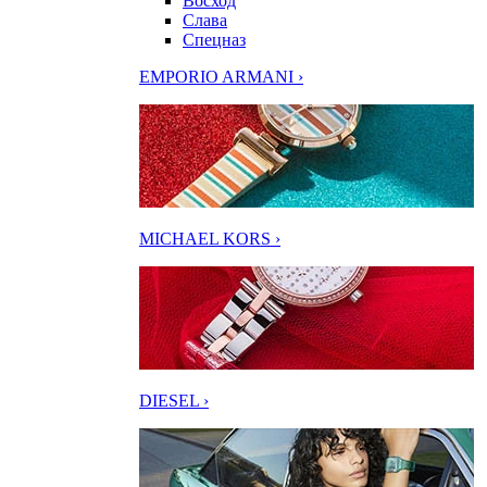
Восход
Слава
Спецназ
EMPORIO ARMANI ›
MICHAEL KORS ›
DIESEL ›