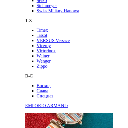
Seiko
Steinmeyer
Swiss Military Hanowa
T-Z
Timex
Tissot
VERSUS Versace
Viceroy
Victorinox
Wainer
Wenger
Zippo
В-С
Восход
Слава
Спецназ
EMPORIO ARMANI ›