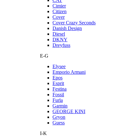
CAT
Cimier
Citizen
Cover
Cover Crazy Seconds
Danish Design
Diesel
DKNY
Dreyfuss
E-G
Elysee
Emporio Armani
Epos
Esprit
Festina
Fossil
Furla
Garmin
GEORGE KINI
Gryon
Guess
I-K