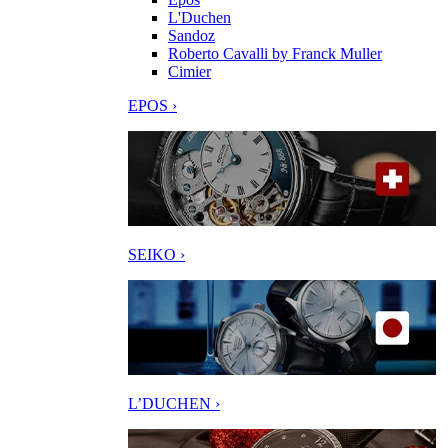
L'Duchen
Sandoz
Roberto Cavalli by Franck Muller
Cimier
EPOS ›
SEIKO ›
L’DUCHEN ›