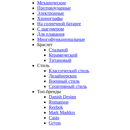
Механические
Противоударные
Электронные
Хронографы
На солнечной батарее
С шагомером
Для плавания
Многофункциональные
Браслет
Стальной
Керамический
Титановый
Стиль
Классический стиль
Дизайнерские
Военный стиль
Спортивный стиль
Топ-бренды
Danish Design
Romanson
Reebok
Mark Maddox
Casio
Gryon