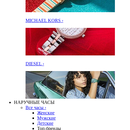
MICHAEL KORS ›
DIESEL ›
НАРУЧНЫЕ ЧАСЫ
Все часы ›
Женские
Мужские
Детские
Топ-бренды