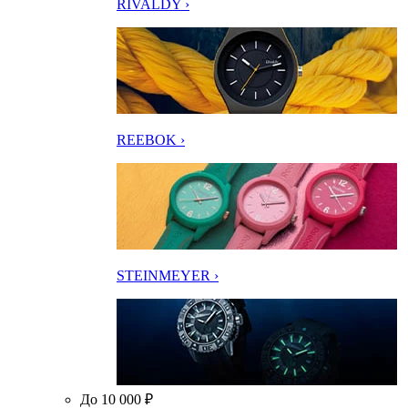
RIVALDY ›
REEBOK ›
STEINMEYER ›
До 10 000 ₽