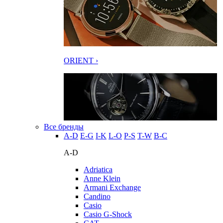
ORIENT ›
Все бренды
A-D
E-G
I-K
L-O
P-S
T-W
В-С
A-D
Adriatica
Anne Klein
Armani Exchange
Candino
Casio
Casio G-Shock