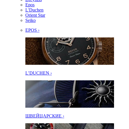
Epos
L'Duchen
Orient Star
Seiko
EPOS ›
L’DUCHEN ›
ШВЕЙЦАРСКИЕ ›