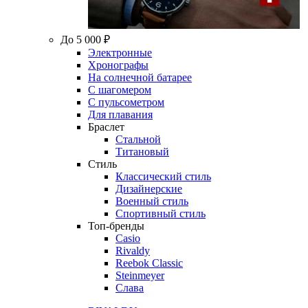
До 5 000 ₽
Электронные
Хронографы
На солнечной батарее
С шагомером
С пульсометром
Для плавания
Браслет
Стальной
Титановый
Стиль
Классический стиль
Дизайнерские
Военный стиль
Спортивный стиль
Топ-бренды
Casio
Rivaldy
Reebok Classic
Steinmeyer
Слава