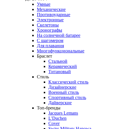
Умные
Механические
Противоударные
Электронные
Скелетоны
Хронографы
На солнечной батарее
С шагомером
Для плавания
Многофункциональные
Браслет
Стальной
Керамический
Титановый
Стиль
Классический стиль
Дизайнерские
Военный стиль
Спортивный стиль
Дайверские
Топ-бренды
Jacques Lemans
L'Duchen
Cover
Swiss Military Hanowa