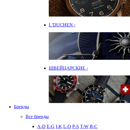
L’DUCHEN ›
ШВЕЙЦАРСКИЕ ›
Бренды
Все бренды
A-D
E-G
I-K
L-O
P-S
T-W
В-С