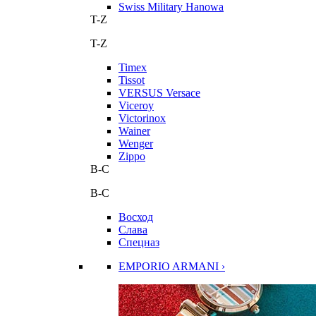
Swiss Military Hanowa
T-Z
T-Z
Timex
Tissot
VERSUS Versace
Viceroy
Victorinox
Wainer
Wenger
Zippo
В-С
В-С
Восход
Слава
Спецназ
EMPORIO ARMANI ›