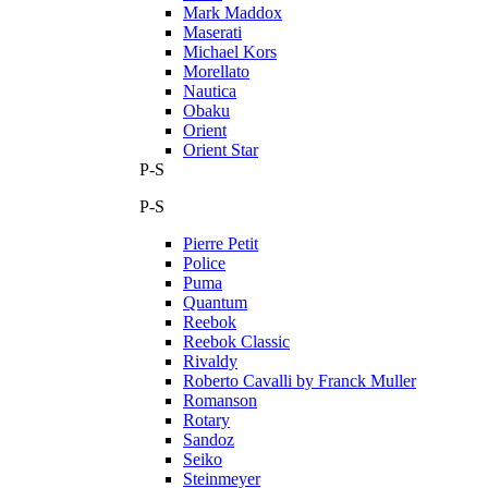
Mark Maddox
Maserati
Michael Kors
Morellato
Nautica
Obaku
Orient
Orient Star
P-S
P-S
Pierre Petit
Police
Puma
Quantum
Reebok
Reebok Classic
Rivaldy
Roberto Cavalli by Franck Muller
Romanson
Rotary
Sandoz
Seiko
Steinmeyer