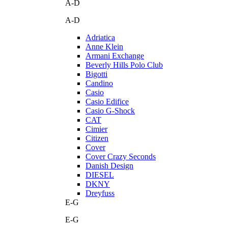
A-D
A-D
Adriatica
Anne Klein
Armani Exchange
Beverly Hills Polo Club
Bigotti
Candino
Casio
Casio Edifice
Casio G-Shock
CAT
Cimier
Citizen
Cover
Cover Crazy Seconds
Danish Design
DIESEL
DKNY
Dreyfuss
E-G
E-G