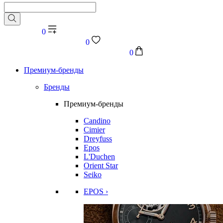
0
0
0
Премиум-бренды
Бренды
Премиум-бренды
Candino
Cimier
Dreyfuss
Epos
L'Duchen
Orient Star
Seiko
EPOS ›