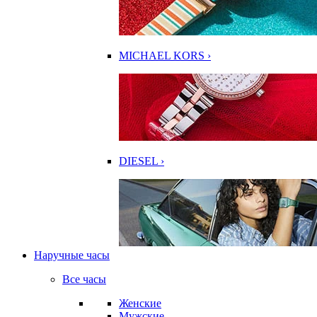
MICHAEL KORS ›
DIESEL ›
Наручные часы
Все часы
Женские
Мужские