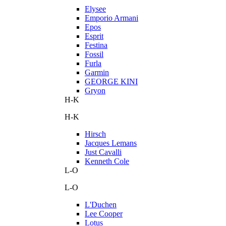
Elysee
Emporio Armani
Epos
Esprit
Festina
Fossil
Furla
Garmin
GEORGE KINI
Gryon
H-K
H-K
Hirsch
Jacques Lemans
Just Cavalli
Kenneth Cole
L-O
L-O
L'Duchen
Lee Cooper
Lotus