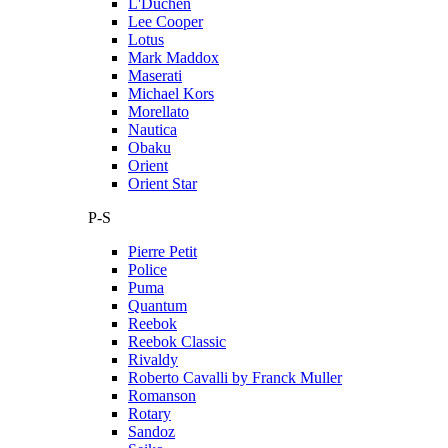
L'Duchen
Lee Cooper
Lotus
Mark Maddox
Maserati
Michael Kors
Morellato
Nautica
Obaku
Orient
Orient Star
P-S
Pierre Petit
Police
Puma
Quantum
Reebok
Reebok Classic
Rivaldy
Roberto Cavalli by Franck Muller
Romanson
Rotary
Sandoz