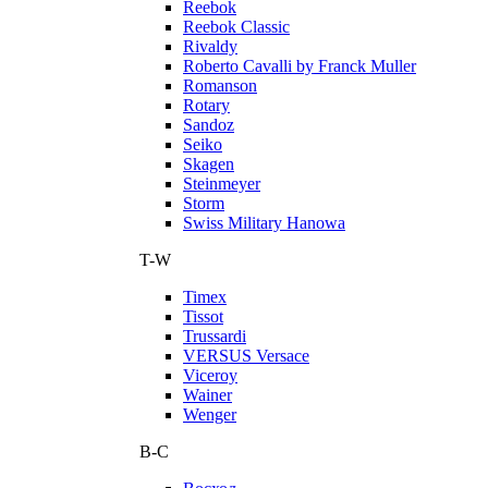
Reebok
Reebok Classic
Rivaldy
Roberto Cavalli by Franck Muller
Romanson
Rotary
Sandoz
Seiko
Skagen
Steinmeyer
Storm
Swiss Military Hanowa
T-W
Timex
Tissot
Trussardi
VERSUS Versace
Viceroy
Wainer
Wenger
В-С