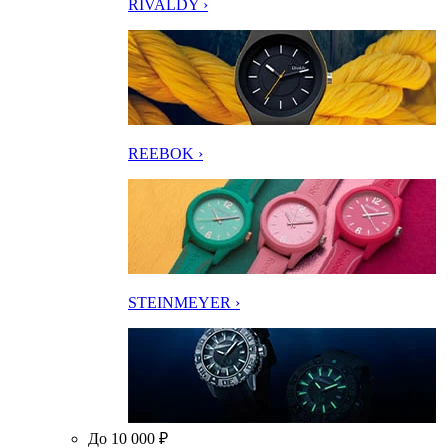
RIVALDY ›
REEBOK ›
STEINMEYER ›
До 10 000 ₽