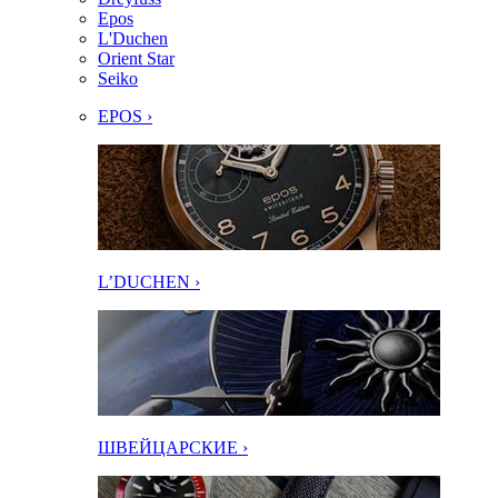
Epos
L'Duchen
Orient Star
Seiko
EPOS ›
L’DUCHEN ›
ШВЕЙЦАРСКИЕ ›