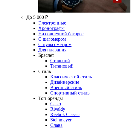
До 5 000 ₽
Электронные
Хронографы
На солнечной батарее
С шагомером
С пульсометром
Для плавания
Браслет
Стальной
Титановый
Стиль
Классический стиль
Дизайнерские
Военный стиль
Спортивный стиль
Топ-бренды
Casio
Rivaldy
Reebok Classic
Steinmeyer
Слава