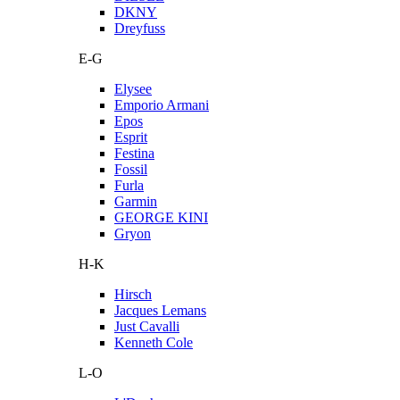
DKNY
Dreyfuss
E-G
Elysee
Emporio Armani
Epos
Esprit
Festina
Fossil
Furla
Garmin
GEORGE KINI
Gryon
H-K
Hirsch
Jacques Lemans
Just Cavalli
Kenneth Cole
L-O