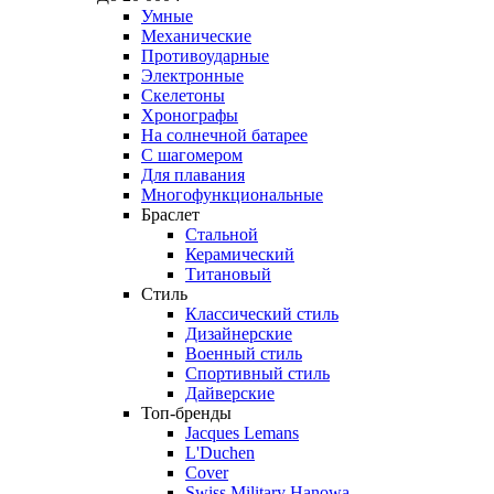
Умные
Механические
Противоударные
Электронные
Скелетоны
Хронографы
На солнечной батарее
С шагомером
Для плавания
Многофункциональные
Браслет
Стальной
Керамический
Титановый
Стиль
Классический стиль
Дизайнерские
Военный стиль
Спортивный стиль
Дайверские
Топ-бренды
Jacques Lemans
L'Duchen
Cover
Swiss Military Hanowa