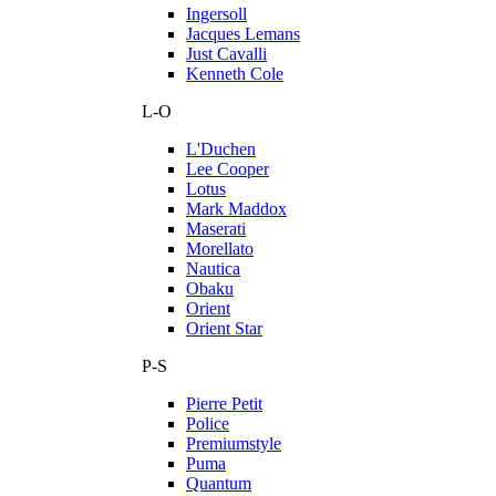
Ingersoll
Jacques Lemans
Just Cavalli
Kenneth Cole
L-O
L'Duchen
Lee Cooper
Lotus
Mark Maddox
Maserati
Morellato
Nautica
Obaku
Orient
Orient Star
P-S
Pierre Petit
Police
Premiumstyle
Puma
Quantum