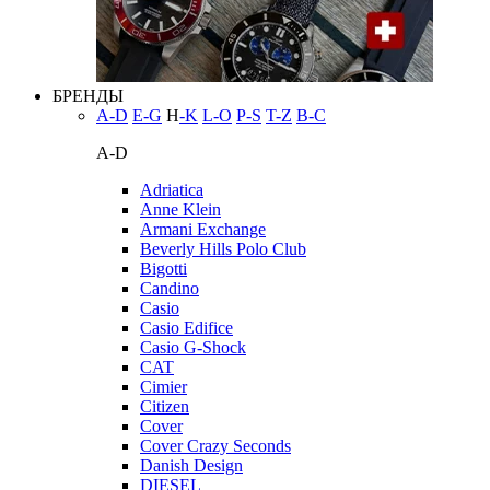
БРЕНДЫ
A-D
E-G
H
-K
L-O
P-S
T-Z
В-С
A-D
Adriatica
Anne Klein
Armani Exchange
Beverly Hills Polo Club
Bigotti
Candino
Casio
Casio Edifice
Casio G-Shock
CAT
Cimier
Citizen
Cover
Cover Crazy Seconds
Danish Design
DIESEL