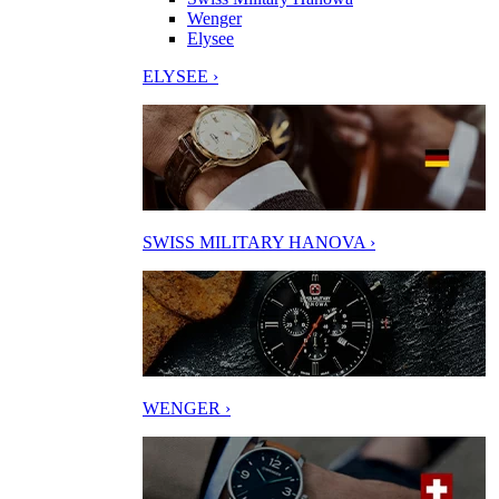
Wenger
Elysee
ELYSEE ›
SWISS MILITARY HANOVA ›
WENGER ›