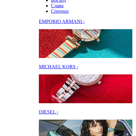
Восход
Слава
Спецназ
EMPORIO ARMANI ›
MICHAEL KORS ›
DIESEL ›