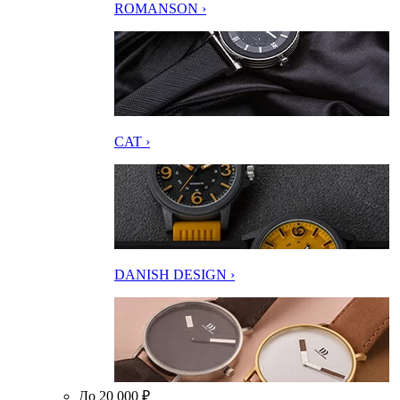
ROMANSON ›
CAT ›
DANISH DESIGN ›
До 20 000 ₽