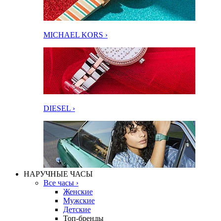
MICHAEL KORS ›
DIESEL ›
НАРУЧНЫЕ ЧАСЫ
Все часы ›
Женские
Мужские
Детские
Топ-бренды