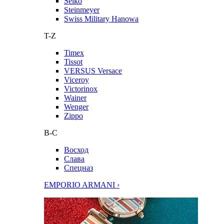
Seiko
Steinmeyer
Swiss Military Hanowa
T-Z
Timex
Tissot
VERSUS Versace
Viceroy
Victorinox
Wainer
Wenger
Zippo
В-С
Восход
Слава
Спецназ
EMPORIO ARMANI ›