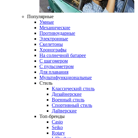
Популярные
Умные
Механические
Противоударные
Электронные
Скелетоны
Хронографы
На солнечной батарее
С шагомером
С пульсометром
Для плавания
Мультифункциональные
Стиль
Классический стиль
Дизайнерские
Военный стиль
Спортивный стиль
Дайверские
Топ-бренды
Casio
Seiko
Rotary