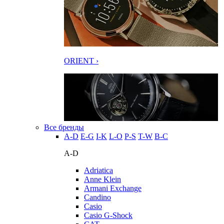
ORIENT ›
Все бренды
A-D
E-G
I-K
L-O
P-S
T-W
В-С
A-D
Adriatica
Anne Klein
Armani Exchange
Candino
Casio
Casio G-Shock