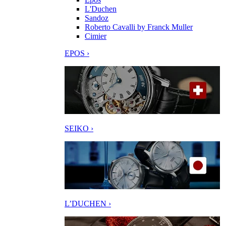
L'Duchen
Sandoz
Roberto Cavalli by Franck Muller
Cimier
EPOS ›
SEIKO ›
L’DUCHEN ›