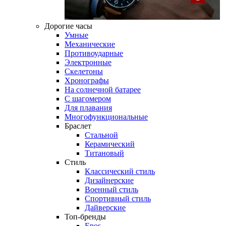
Дорогие часы
Умные
Механические
Противоударные
Электронные
Скелетоны
Хронографы
На солнечной батарее
С шагомером
Для плавания
Многофункциональные
Браслет
Стальной
Керамический
Титановый
Стиль
Классический стиль
Дизайнерские
Военный стиль
Спортивный стиль
Дайверские
Топ-бренды
Epos