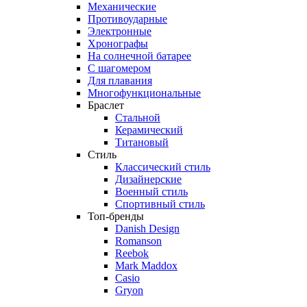
Механические
Противоударные
Электронные
Хронографы
На солнечной батарее
С шагомером
Для плавания
Многофункциональные
Браслет
Стальной
Керамический
Титановый
Стиль
Классический стиль
Дизайнерские
Военный стиль
Спортивный стиль
Топ-бренды
Danish Design
Romanson
Reebok
Mark Maddox
Casio
Gryon