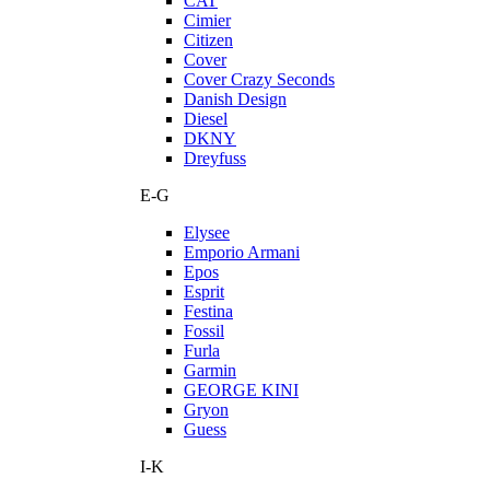
CAT
Cimier
Citizen
Cover
Cover Crazy Seconds
Danish Design
Diesel
DKNY
Dreyfuss
E-G
Elysee
Emporio Armani
Epos
Esprit
Festina
Fossil
Furla
Garmin
GEORGE KINI
Gryon
Guess
I-K