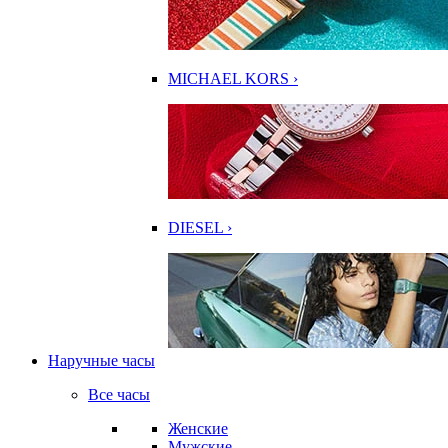
MICHAEL KORS ›
DIESEL ›
Наручные часы
Все часы
Женские
Мужские