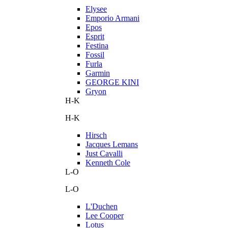
Elysee
Emporio Armani
Epos
Esprit
Festina
Fossil
Furla
Garmin
GEORGE KINI
Gryon
H-K
H-K
Hirsch
Jacques Lemans
Just Cavalli
Kenneth Cole
L-O
L-O
L'Duchen
Lee Cooper
Lotus