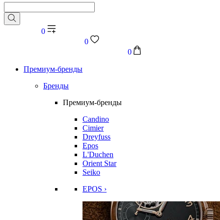
0
0
0
Премиум-бренды
Бренды
Премиум-бренды
Candino
Cimier
Dreyfuss
Epos
L'Duchen
Orient Star
Seiko
EPOS ›