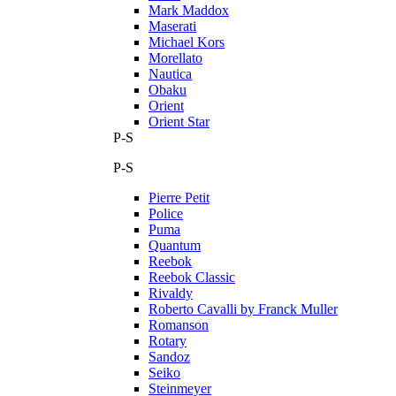
Mark Maddox
Maserati
Michael Kors
Morellato
Nautica
Obaku
Orient
Orient Star
P-S
P-S
Pierre Petit
Police
Puma
Quantum
Reebok
Reebok Classic
Rivaldy
Roberto Cavalli by Franck Muller
Romanson
Rotary
Sandoz
Seiko
Steinmeyer