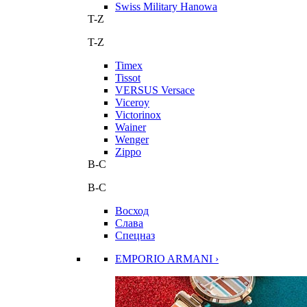
Swiss Military Hanowa
T-Z
T-Z
Timex
Tissot
VERSUS Versace
Viceroy
Victorinox
Wainer
Wenger
Zippo
В-С
В-С
Восход
Слава
Спецназ
EMPORIO ARMANI ›