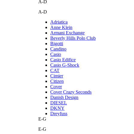
A-D
A-D
Adriatica
Anne Klein
Armani Exchange
Beverly Hills Polo Club
Bigotti
Candino
Casio
Casio Edifice
Casio G-Shock
CAT
Cimier
Citizen
Cover
Cover Crazy Seconds
Danish Design
DIESEL
DKNY
Dreyfuss
E-G
E-G