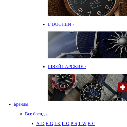
L’DUCHEN ›
ШВЕЙЦАРСКИЕ ›
Бренды
Все бренды
A-D
E-G
I-K
L-O
P-S
T-W
В-С