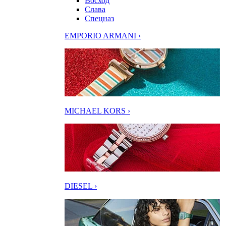
Восход
Слава
Спецназ
EMPORIO ARMANI ›
MICHAEL KORS ›
DIESEL ›