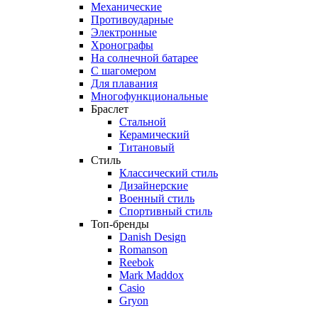
Механические
Противоударные
Электронные
Хронографы
На солнечной батарее
С шагомером
Для плавания
Многофункциональные
Браслет
Стальной
Керамический
Титановый
Стиль
Классический стиль
Дизайнерские
Военный стиль
Спортивный стиль
Топ-бренды
Danish Design
Romanson
Reebok
Mark Maddox
Casio
Gryon