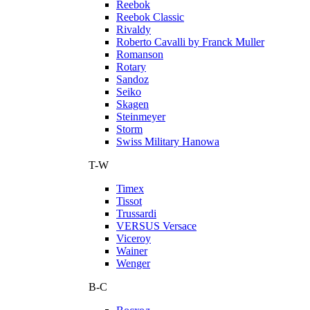
Reebok
Reebok Classic
Rivaldy
Roberto Cavalli by Franck Muller
Romanson
Rotary
Sandoz
Seiko
Skagen
Steinmeyer
Storm
Swiss Military Hanowa
T-W
Timex
Tissot
Trussardi
VERSUS Versace
Viceroy
Wainer
Wenger
В-С