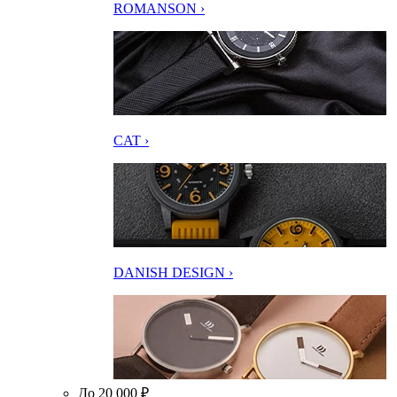
ROMANSON ›
CAT ›
DANISH DESIGN ›
До 20 000 ₽