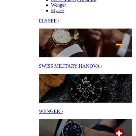
Wenger
Elysee
ELYSEE ›
SWISS MILITARY HANOVA ›
WENGER ›