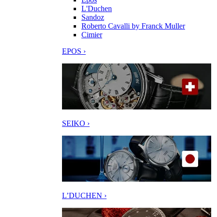
L'Duchen
Sandoz
Roberto Cavalli by Franck Muller
Cimier
EPOS ›
SEIKO ›
L’DUCHEN ›