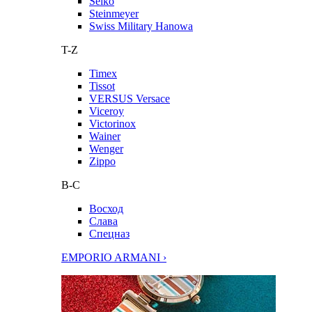
Seiko
Steinmeyer
Swiss Military Hanowa
T-Z
Timex
Tissot
VERSUS Versace
Viceroy
Victorinox
Wainer
Wenger
Zippo
В-С
Восход
Слава
Спецназ
EMPORIO ARMANI ›