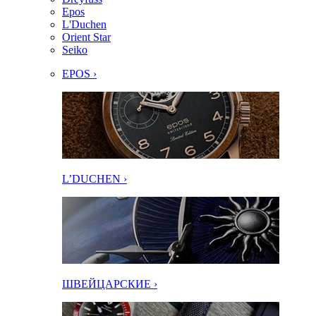
Epos
L'Duchen
Orient Star
Seiko
EPOS ›
L’DUCHEN ›
ШВЕЙЦАРСКИЕ ›