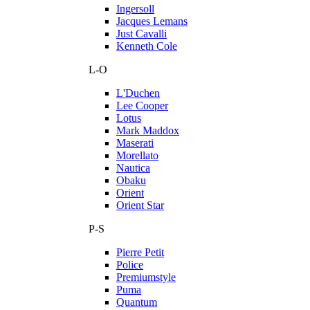
Ingersoll
Jacques Lemans
Just Cavalli
Kenneth Cole
L-O
L'Duchen
Lee Cooper
Lotus
Mark Maddox
Maserati
Morellato
Nautica
Obaku
Orient
Orient Star
P-S
Pierre Petit
Police
Premiumstyle
Puma
Quantum