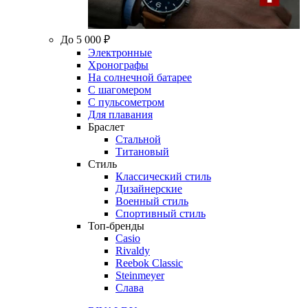
До 5 000 ₽
Электронные
Хронографы
На солнечной батарее
С шагомером
С пульсометром
Для плавания
Браслет
Стальной
Титановый
Стиль
Классический стиль
Дизайнерские
Военный стиль
Спортивный стиль
Топ-бренды
Casio
Rivaldy
Reebok Classic
Steinmeyer
Слава