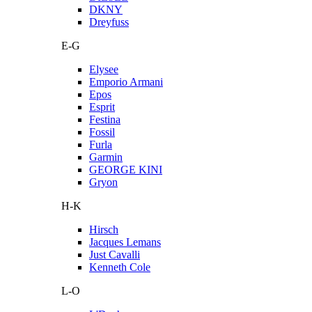
DKNY
Dreyfuss
E-G
Elysee
Emporio Armani
Epos
Esprit
Festina
Fossil
Furla
Garmin
GEORGE KINI
Gryon
H-K
Hirsch
Jacques Lemans
Just Cavalli
Kenneth Cole
L-O