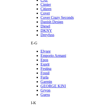
CAT
Cimier
Citizen
Cover
Cover Crazy Seconds
Danish Design
Diesel
DKNY
Dreyfuss
E-G
Elysee
Emporio Armani
Epos
Esprit
Festina
Fossil
Furla
Garmin
GEORGE KINI
Gryon
Guess
I-K