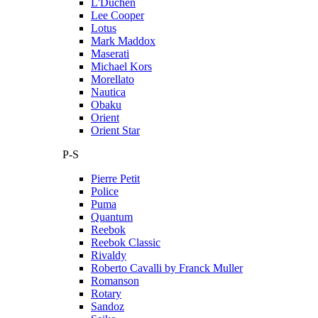
L'Duchen
Lee Cooper
Lotus
Mark Maddox
Maserati
Michael Kors
Morellato
Nautica
Obaku
Orient
Orient Star
P-S
Pierre Petit
Police
Puma
Quantum
Reebok
Reebok Classic
Rivaldy
Roberto Cavalli by Franck Muller
Romanson
Rotary
Sandoz