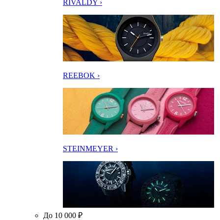
RIVALDY ›
REEBOK ›
STEINMEYER ›
До 10 000 ₽