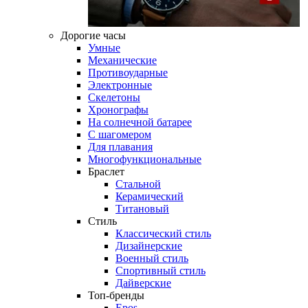
Дорогие часы
Умные
Механические
Противоударные
Электронные
Скелетоны
Хронографы
На солнечной батарее
С шагомером
Для плавания
Многофункциональные
Браслет
Стальной
Керамический
Титановый
Стиль
Классический стиль
Дизайнерские
Военный стиль
Спортивный стиль
Дайверские
Топ-бренды
Epos