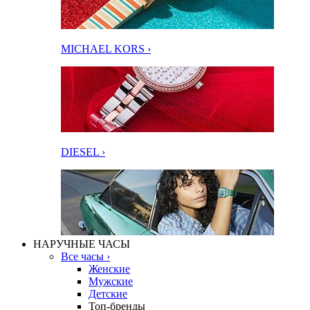
MICHAEL KORS ›
DIESEL ›
НАРУЧНЫЕ ЧАСЫ
Все часы ›
Женские
Мужские
Детские
Топ-бренды