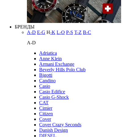
БРЕНДЫ
A-D
E-G
H
-K
L-O
P-S
T-Z
В-С
A-D
Adriatica
Anne Klein
Armani Exchange
Beverly Hills Polo Club
Bigotti
Candino
Casio
Casio Edifice
Casio G-Shock
CAT
Cimier
Citizen
Cover
Cover Crazy Seconds
Danish Design
DIESEL