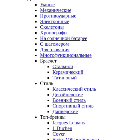
Умные
Механические
Противоударные
Электронные
Скелетоны
Хронографы
На солнечной батарее
С шагомером
Для плавания
Многофункциональные
Браслет
Стальной
Керамический
Титановый
Стиль
Классический стиль
Дизайнерские
Военный стиль
Спортивный стиль
Дайверские
Топ-бренды
Jacques Lemans
L'Duchen
Cover
Swiss Military Hanowa