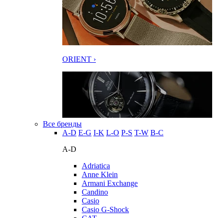
ORIENT ›
Все бренды
A-D
E-G
I-K
L-O
P-S
T-W
В-С
A-D
Adriatica
Anne Klein
Armani Exchange
Candino
Casio
Casio G-Shock