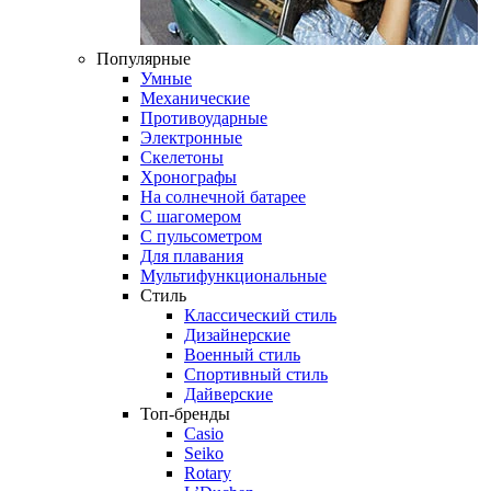
Популярные
Умные
Механические
Противоударные
Электронные
Скелетоны
Хронографы
На солнечной батарее
С шагомером
С пульсометром
Для плавания
Мультифункциональные
Стиль
Классический стиль
Дизайнерские
Военный стиль
Спортивный стиль
Дайверские
Топ-бренды
Casio
Seiko
Rotary