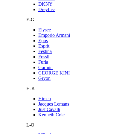
DKNY
Dreyfuss
E-G
Elysee
Emporio Armani
Epos
Esprit
Festina
Fossil
Furla
Garmin
GEORGE KINI
Gryon
H-K
Hirsch
Jacques Lemans
Just Cavalli
Kenneth Cole
L-O