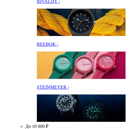
RIVALDY ›
REEBOK ›
STEINMEYER ›
До 10 000 ₽