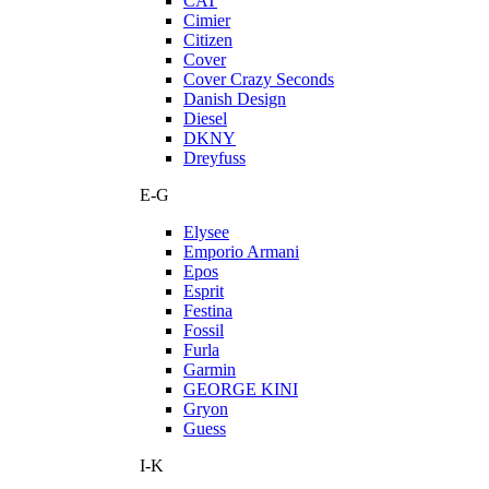
CAT
Cimier
Citizen
Cover
Cover Crazy Seconds
Danish Design
Diesel
DKNY
Dreyfuss
E-G
Elysee
Emporio Armani
Epos
Esprit
Festina
Fossil
Furla
Garmin
GEORGE KINI
Gryon
Guess
I-K