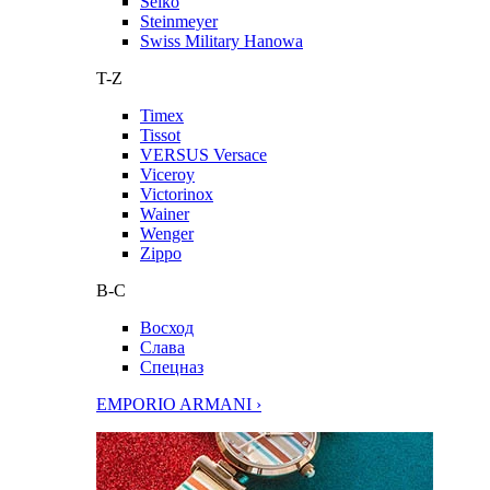
Seiko
Steinmeyer
Swiss Military Hanowa
T-Z
Timex
Tissot
VERSUS Versace
Viceroy
Victorinox
Wainer
Wenger
Zippo
В-С
Восход
Слава
Спецназ
EMPORIO ARMANI ›