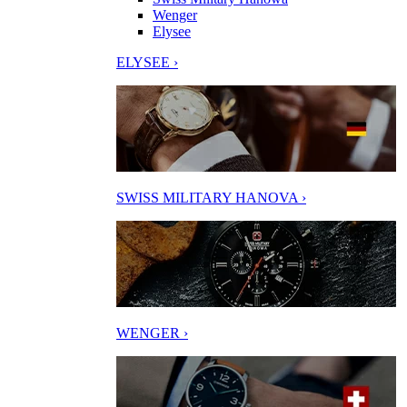
Wenger
Elysee
ELYSEE ›
SWISS MILITARY HANOVA ›
WENGER ›