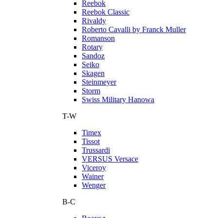
Reebok
Reebok Classic
Rivaldy
Roberto Cavalli by Franck Muller
Romanson
Rotary
Sandoz
Seiko
Skagen
Steinmeyer
Storm
Swiss Military Hanowa
T-W
Timex
Tissot
Trussardi
VERSUS Versace
Viceroy
Wainer
Wenger
В-С