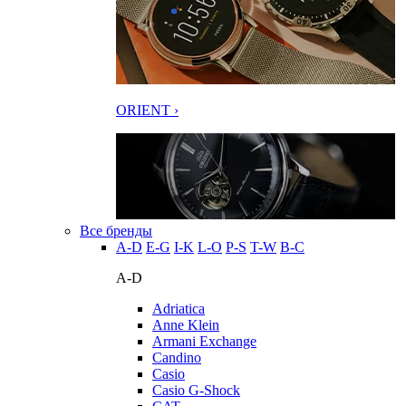
ORIENT ›
Все бренды
A-D
E-G
I-K
L-O
P-S
T-W
В-С
A-D
Adriatica
Anne Klein
Armani Exchange
Candino
Casio
Casio G-Shock