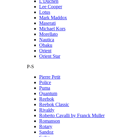
L'Duchen
Lee Cooper
Lotus
Mark Maddox
Maserati
Michael Kors
Morellato
Nautica
Obaku
Orient
Orient Star
P-S
Pierre Petit
Police
Puma
Quantum
Reebok
Reebok Classic
Rivaldy
Roberto Cavalli by Franck Muller
Romanson
Rotary
Sandoz