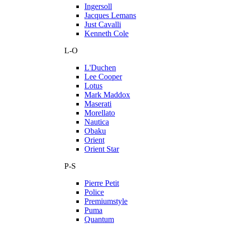
Ingersoll
Jacques Lemans
Just Cavalli
Kenneth Cole
L-O
L'Duchen
Lee Cooper
Lotus
Mark Maddox
Maserati
Morellato
Nautica
Obaku
Orient
Orient Star
P-S
Pierre Petit
Police
Premiumstyle
Puma
Quantum