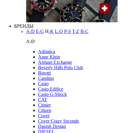
БРЕНДЫ
A-D
E-G
H
-K
L-O
P-S
T-Z
В-С
A-D
Adriatica
Anne Klein
Armani Exchange
Beverly Hills Polo Club
Bigotti
Candino
Casio
Casio Edifice
Casio G-Shock
CAT
Cimier
Citizen
Cover
Cover Crazy Seconds
Danish Design
DIESEL