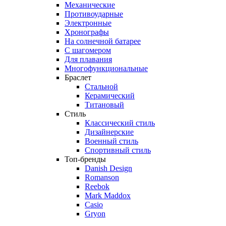
Механические
Противоударные
Электронные
Хронографы
На солнечной батарее
С шагомером
Для плавания
Многофункциональные
Браслет
Стальной
Керамический
Титановый
Стиль
Классический стиль
Дизайнерские
Военный стиль
Спортивный стиль
Топ-бренды
Danish Design
Romanson
Reebok
Mark Maddox
Casio
Gryon