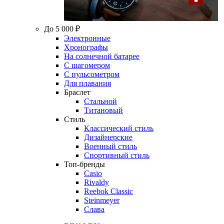
До 5 000 ₽
Электронные
Хронографы
На солнечной батарее
С шагомером
С пульсометром
Для плавания
Браслет
Стальной
Титановый
Стиль
Классический стиль
Дизайнерские
Военный стиль
Спортивный стиль
Топ-бренды
Casio
Rivaldy
Reebok Classic
Steinmeyer
Слава