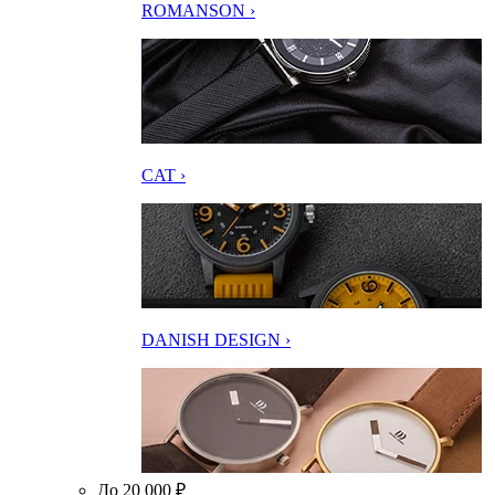
ROMANSON ›
CAT ›
DANISH DESIGN ›
До 20 000 ₽