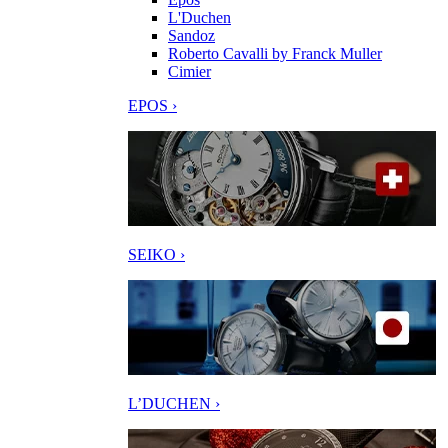
L'Duchen
Sandoz
Roberto Cavalli by Franck Muller
Cimier
EPOS ›
SEIKO ›
L’DUCHEN ›