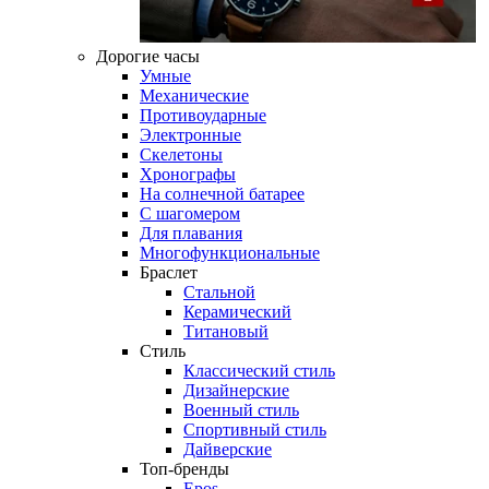
Дорогие часы
Умные
Механические
Противоударные
Электронные
Скелетоны
Хронографы
На солнечной батарее
С шагомером
Для плавания
Многофункциональные
Браслет
Стальной
Керамический
Титановый
Стиль
Классический стиль
Дизайнерские
Военный стиль
Спортивный стиль
Дайверские
Топ-бренды
Epos