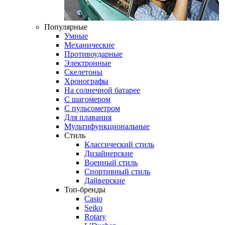
Популярные
Умные
Механические
Противоударные
Электронные
Скелетоны
Хронографы
На солнечной батарее
С шагомером
С пульсометром
Для плавания
Мультифункциональные
Стиль
Классический стиль
Дизайнерские
Военный стиль
Спортивный стиль
Дайверские
Топ-бренды
Casio
Seiko
Rotary