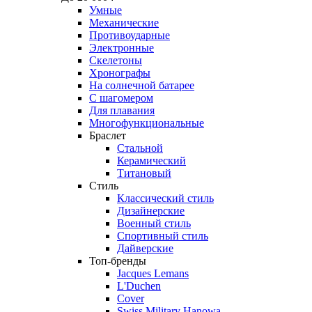
Умные
Механические
Противоударные
Электронные
Скелетоны
Хронографы
На солнечной батарее
С шагомером
Для плавания
Многофункциональные
Браслет
Стальной
Керамический
Титановый
Стиль
Классический стиль
Дизайнерские
Военный стиль
Спортивный стиль
Дайверские
Топ-бренды
Jacques Lemans
L'Duchen
Cover
Swiss Military Hanowa