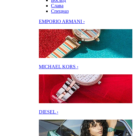
Восход
Слава
Спецназ
EMPORIO ARMANI ›
MICHAEL KORS ›
DIESEL ›