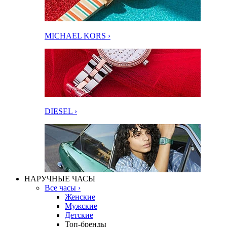
MICHAEL KORS ›
DIESEL ›
НАРУЧНЫЕ ЧАСЫ
Все часы ›
Женские
Мужские
Детские
Топ-бренды