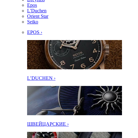
Epos
L'Duchen
Orient Star
Seiko
EPOS ›
L’DUCHEN ›
ШВЕЙЦАРСКИЕ ›