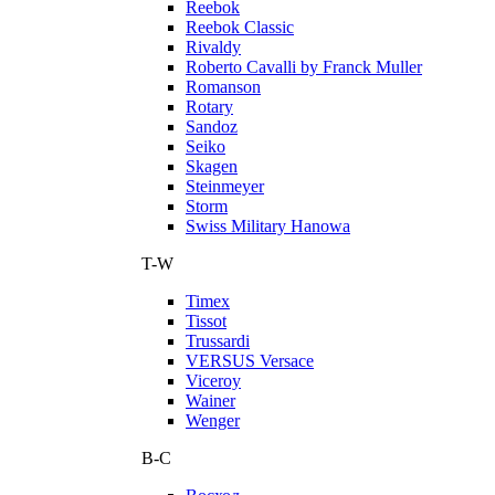
Reebok
Reebok Classic
Rivaldy
Roberto Cavalli by Franck Muller
Romanson
Rotary
Sandoz
Seiko
Skagen
Steinmeyer
Storm
Swiss Military Hanowa
T-W
Timex
Tissot
Trussardi
VERSUS Versace
Viceroy
Wainer
Wenger
В-С