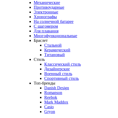
Механические
Противоударные
Электронные
Хронографы
На солнечной батарее
С шагомером
Для плавания
Многофункциональные
Браслет
Стальной
Керамический
Титановый
Стиль
Классический стиль
Дизайнерские
Военный стиль
Спортивный стиль
Топ-бренды
Danish Design
Romanson
Reebok
Mark Maddox
Casio
Gryon