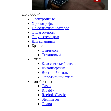
До 5 000 ₽
Электронные
Хронографы
На солнечной батарее
С шагомером
С пульсометром
Для плавания
Браслет
Стальной
Титановый
Стиль
Классический стиль
Дизайнерские
Военный стиль
Спортивный стиль
Топ-бренды
Casio
Rivaldy
Reebok Classic
Steinmeyer
Слава