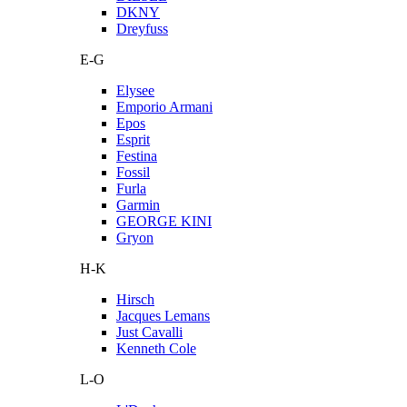
DKNY
Dreyfuss
E-G
Elysee
Emporio Armani
Epos
Esprit
Festina
Fossil
Furla
Garmin
GEORGE KINI
Gryon
H-K
Hirsch
Jacques Lemans
Just Cavalli
Kenneth Cole
L-O