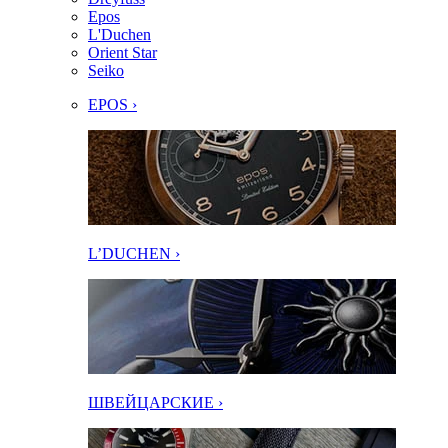
Epos
L'Duchen
Orient Star
Seiko
EPOS ›
L’DUCHEN ›
ШВЕЙЦАРСКИЕ ›