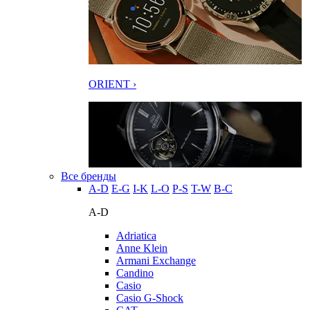
ORIENT ›
Все бренды
A-D
E-G
I-K
L-O
P-S
T-W
В-С
A-D
Adriatica
Anne Klein
Armani Exchange
Candino
Casio
Casio G-Shock