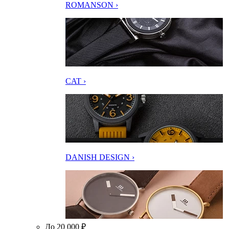
ROMANSON ›
CAT ›
DANISH DESIGN ›
До 20 000 ₽