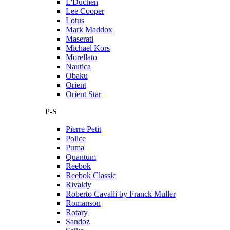
L'Duchen
Lee Cooper
Lotus
Mark Maddox
Maserati
Michael Kors
Morellato
Nautica
Obaku
Orient
Orient Star
P-S
Pierre Petit
Police
Puma
Quantum
Reebok
Reebok Classic
Rivaldy
Roberto Cavalli by Franck Muller
Romanson
Rotary
Sandoz