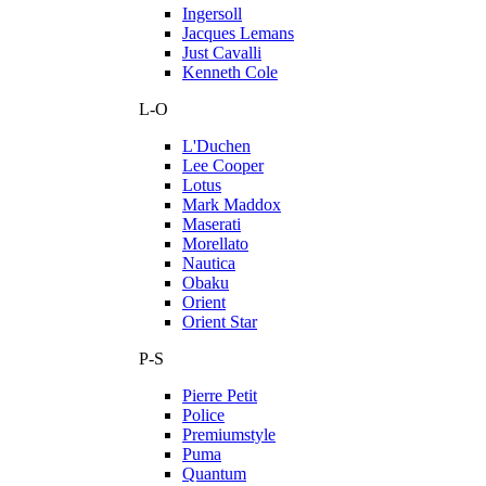
Ingersoll
Jacques Lemans
Just Cavalli
Kenneth Cole
L-O
L'Duchen
Lee Cooper
Lotus
Mark Maddox
Maserati
Morellato
Nautica
Obaku
Orient
Orient Star
P-S
Pierre Petit
Police
Premiumstyle
Puma
Quantum