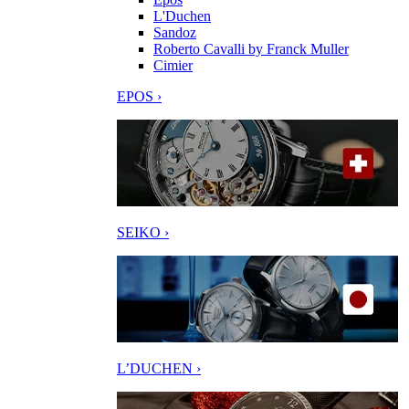
L'Duchen
Sandoz
Roberto Cavalli by Franck Muller
Cimier
EPOS ›
SEIKO ›
L’DUCHEN ›