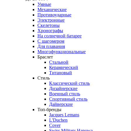
Умные
Механические
Противоударные
Электронные
Скелетоны
Хронографы
На солнечной батарее
С шагомером
Для плавания
Многофункциональные
Браслет
Стальной
Керамический
Титановый
Стиль
Классический стиль
Дизайнерские
Военный стиль
Спортивный стиль
Дайверские
Топ-бренды
Jacques Lemans
L'Duchen
Cover
Swiss Military Hanowa