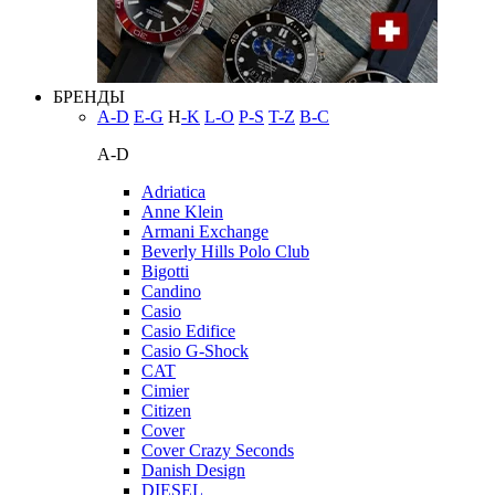
БРЕНДЫ
A-D
E-G
H
-K
L-O
P-S
T-Z
В-С
A-D
Adriatica
Anne Klein
Armani Exchange
Beverly Hills Polo Club
Bigotti
Candino
Casio
Casio Edifice
Casio G-Shock
CAT
Cimier
Citizen
Cover
Cover Crazy Seconds
Danish Design
DIESEL