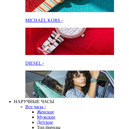
MICHAEL KORS ›
DIESEL ›
НАРУЧНЫЕ ЧАСЫ
Все часы ›
Женские
Мужские
Детские
Топ-бренды