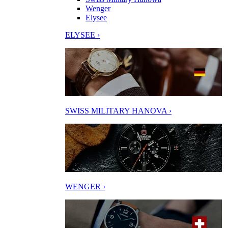
Wenger
Elysee
ELYSEE ›
SWISS MILITARY HANOVA ›
WENGER ›