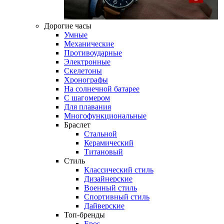
Дорогие часы
Умные
Механические
Противоударные
Электронные
Скелетоны
Хронографы
На солнечной батарее
С шагомером
Для плавания
Многофункциональные
Браслет
Стальной
Керамический
Титановый
Стиль
Классический стиль
Дизайнерские
Военный стиль
Спортивный стиль
Дайверские
Топ-бренды
Epos