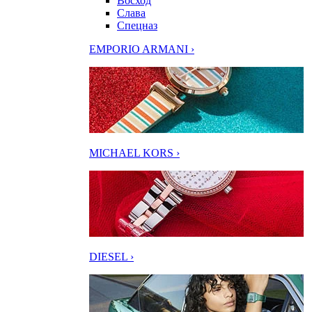
Восход
Слава
Спецназ
EMPORIO ARMANI ›
MICHAEL KORS ›
DIESEL ›