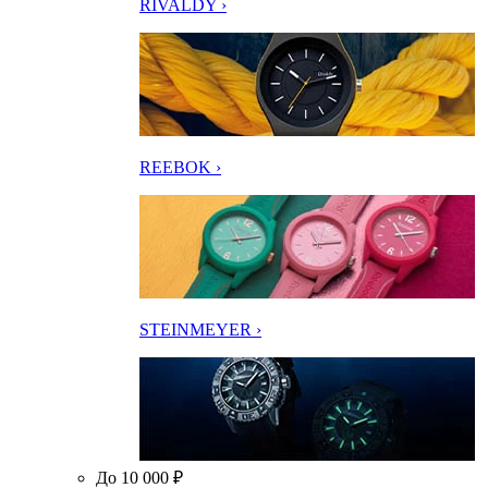
RIVALDY ›
REEBOK ›
STEINMEYER ›
До 10 000 ₽