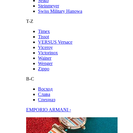
Seiko
Steinmeyer
Swiss Military Hanowa
T-Z
Timex
Tissot
VERSUS Versace
Viceroy
Victorinox
Wainer
Wenger
Zippo
В-С
Восход
Слава
Спецназ
EMPORIO ARMANI ›