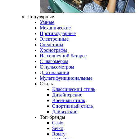
Популярные
Умные
Механические
Противоударные
Электронные
Скелетоны
Хронографы
На солнечной батарее
С шагомером
С пульсометром
Для плавания
Мультифункциональные
Стиль
Классический стиль
Дизайнерские
Военный стиль
Спортивный стиль
Дайверские
Топ-бренды
Casio
Seiko
Rotary