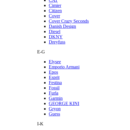
CAT
Cimier
Citizen
Cover
Cover Crazy Seconds
Danish Design
Diesel
DKNY
Dreyfuss
E-G
Elysee
Emporio Armani
Epos
Esprit
Festina
Fossil
Furla
Garmin
GEORGE KINI
Gryon
Guess
I-K