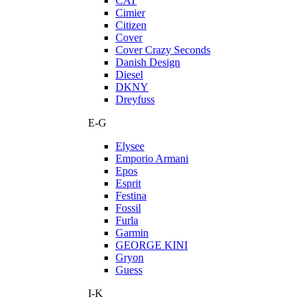
CAT
Cimier
Citizen
Cover
Cover Crazy Seconds
Danish Design
Diesel
DKNY
Dreyfuss
E-G
Elysee
Emporio Armani
Epos
Esprit
Festina
Fossil
Furla
Garmin
GEORGE KINI
Gryon
Guess
I-K