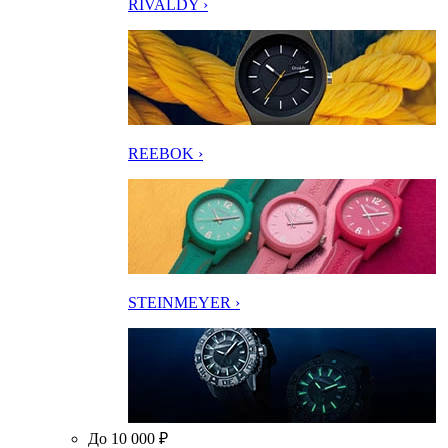
RIVALDY ›
REEBOK ›
STEINMEYER ›
До 10 000 ₽