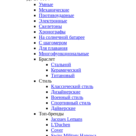
Умные
Механические
Противоударные
Электронные
Скелетоны
Хронографы
На солнечной батарее
С шагомером
Для плавания
Многофункциональные
Браслет
Стальной
Керамический
Титановый
Стиль
Классический стиль
Дизайнерские
Военный стиль
Спортивный стиль
Дайверские
Топ-бренды
Jacques Lemans
L'Duchen
Cover
Swiss Military Hanowa