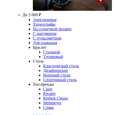
До 5 000 ₽
Электронные
Хронографы
На солнечной батарее
С шагомером
С пульсометром
Для плавания
Браслет
Стальной
Титановый
Стиль
Классический стиль
Дизайнерские
Военный стиль
Спортивный стиль
Топ-бренды
Casio
Rivaldy
Reebok Classic
Steinmeyer
Слава