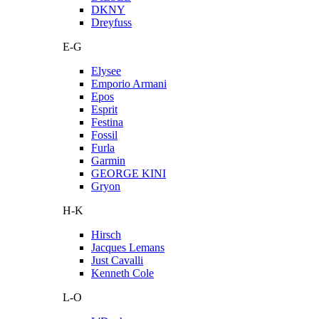
DKNY
Dreyfuss
E-G
Elysee
Emporio Armani
Epos
Esprit
Festina
Fossil
Furla
Garmin
GEORGE KINI
Gryon
H-K
Hirsch
Jacques Lemans
Just Cavalli
Kenneth Cole
L-O