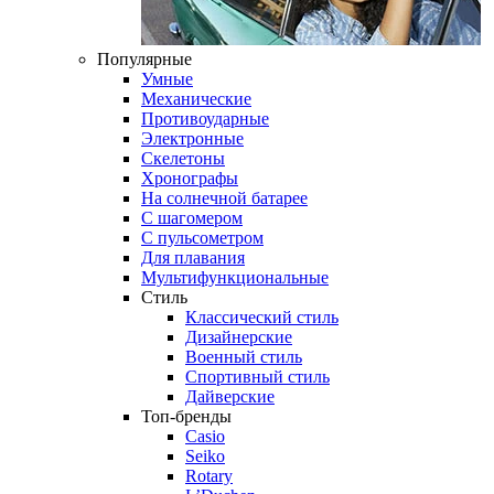
Популярные
Умные
Механические
Противоударные
Электронные
Скелетоны
Хронографы
На солнечной батарее
С шагомером
С пульсометром
Для плавания
Мультифункциональные
Стиль
Классический стиль
Дизайнерские
Военный стиль
Спортивный стиль
Дайверские
Топ-бренды
Casio
Seiko
Rotary