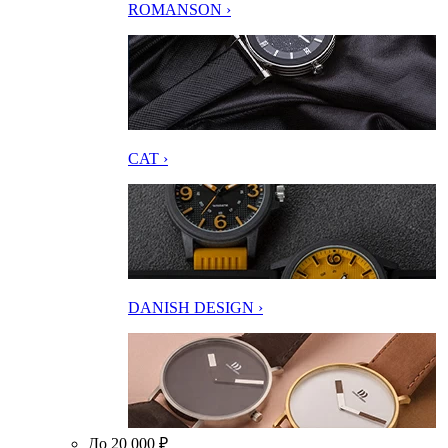
ROMANSON ›
CAT ›
DANISH DESIGN ›
До 20 000 ₽