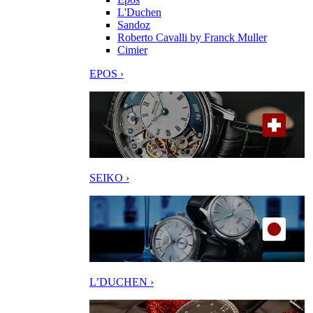
L'Duchen
Sandoz
Roberto Cavalli by Franck Muller
Cimier
EPOS ›
SEIKO ›
L’DUCHEN ›