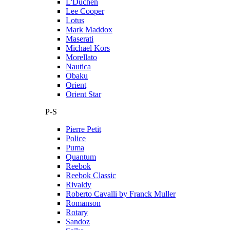
L'Duchen
Lee Cooper
Lotus
Mark Maddox
Maserati
Michael Kors
Morellato
Nautica
Obaku
Orient
Orient Star
P-S
Pierre Petit
Police
Puma
Quantum
Reebok
Reebok Classic
Rivaldy
Roberto Cavalli by Franck Muller
Romanson
Rotary
Sandoz