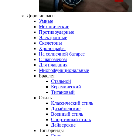
Дорогие часы
Умные
Механические
Противоударные
Электронные
Скелетоны
Хронографы
На солнечной батарее
С шагомером
Для плавания
Многофункциональные
Браслет
Стальной
Керамический
Титановый
Стиль
Классический стиль
Дизайнерские
Военный стиль
Спортивный стиль
Дайверские
Топ-бренды
Epos