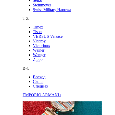
Seiko
Steinmeyer
Swiss Military Hanowa
T-Z
Timex
Tissot
VERSUS Versace
Viceroy
Victorinox
Wainer
Wenger
Zippo
В-С
Восход
Слава
Спецназ
EMPORIO ARMANI ›