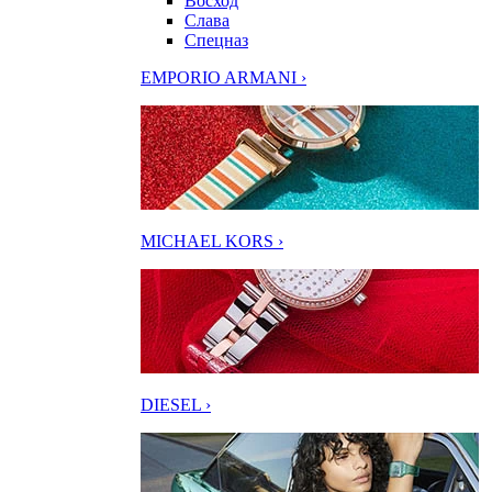
Восход
Слава
Спецназ
EMPORIO ARMANI ›
MICHAEL KORS ›
DIESEL ›