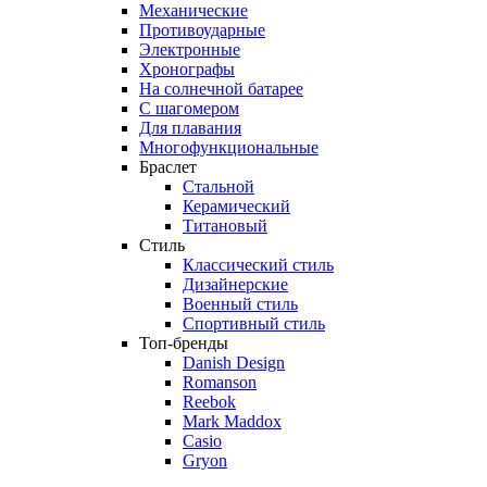
Механические
Противоударные
Электронные
Хронографы
На солнечной батарее
С шагомером
Для плавания
Многофункциональные
Браслет
Стальной
Керамический
Титановый
Стиль
Классический стиль
Дизайнерские
Военный стиль
Спортивный стиль
Топ-бренды
Danish Design
Romanson
Reebok
Mark Maddox
Casio
Gryon