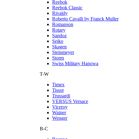
Reebok
Reebok Classic
Rivaldy
Roberto Cavalli by Franck Muller
Romanson
Rotary
Sandoz
Seiko
Skagen
Steinmeyer
Storm
Swiss Military Hanowa
T-W
Timex
Tissot
Trussardi
VERSUS Versace
Viceroy
Wainer
Wenger
В-С