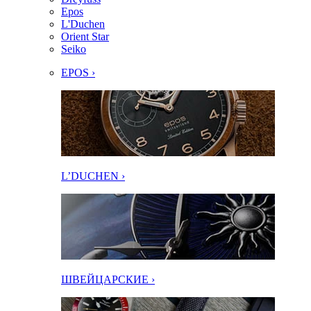
Epos
L'Duchen
Orient Star
Seiko
EPOS ›
L’DUCHEN ›
ШВЕЙЦАРСКИЕ ›