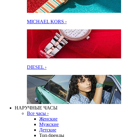
MICHAEL KORS ›
DIESEL ›
НАРУЧНЫЕ ЧАСЫ
Все часы ›
Женские
Мужские
Детские
Топ-бренды