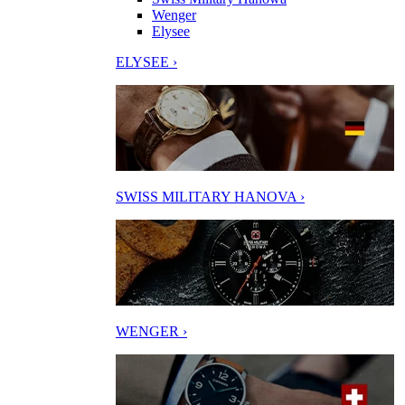
Wenger
Elysee
ELYSEE ›
SWISS MILITARY HANOVA ›
WENGER ›