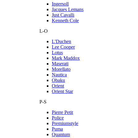
Ingersoll
Jacques Lemans
Just Cavalli
Kenneth Cole
L-O
L'Duchen
Lee Cooper
Lotus
Mark Maddox
Maserati
Morellato
Nautica
Obaku
Orient
Orient Star
P-S
Pierre Petit
Police
Premiumstyle
Puma
Quantum