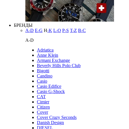
БРЕНДЫ
A-D
E-G
H
-K
L-O
P-S
T-Z
В-С
A-D
Adriatica
Anne Klein
Armani Exchange
Beverly Hills Polo Club
Bigotti
Candino
Casio
Casio Edifice
Casio G-Shock
CAT
Cimier
Citizen
Cover
Cover Crazy Seconds
Danish Design
DIESEL