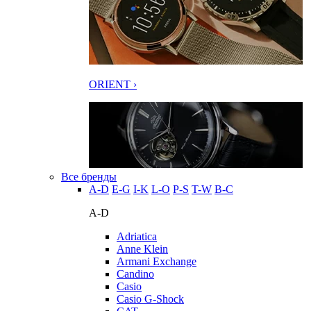
ORIENT ›
Все бренды
A-D
E-G
I-K
L-O
P-S
T-W
В-С
A-D
Adriatica
Anne Klein
Armani Exchange
Candino
Casio
Casio G-Shock